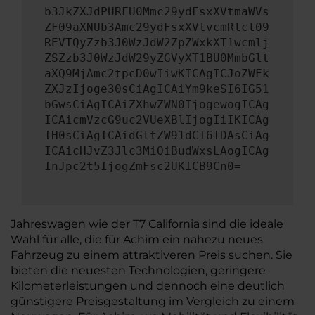
b3JkZXJdPURFU0Mmc29ydFsxXVtmaWVs
ZF09aXNUb3Amc29ydFsxXVtvcmRlcl09
REVTQyZzb3J0WzJdW2ZpZWxkXT1wcmlj
ZSZzb3J0WzJdW29yZGVyXT1BU0MmbGlt
aXQ9MjAmc2tpcD0wIiwKICAgICJoZWFk
ZXJzIjoge30sCiAgICAiYm9keSI6IG51
bGwsCiAgICAiZXhwZWN0IjogewogICAg
ICAicmVzcG9uc2VUeXBlIjogIiIKICAg
IH0sCiAgICAidGltZW91dCI6IDAsCiAg
ICAicHJvZ3Jlc3MiOiBudWxsLAogICAg
InJpc2t5IjogZmFsc2UKICB9Cn0=
Jahreswagen wie der T7 California sind die ideale
Wahl für alle, die für Achim ein nahezu neues
Fahrzeug zu einem attraktiveren Preis suchen. Sie
bieten die neuesten Technologien, geringere
Kilometerleistungen und dennoch eine deutlich
günstigere Preisgestaltung im Vergleich zu einem