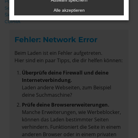
Auswahl speichern
Porsche
Seat
Alle akzeptieren
Škoda
CUPRA
Fehler: Network Error
Beim Laden ist ein Fehler aufgetreten.
Hier sind ein paar Tipps, die dir helfen können:
Überprüfe deine Firewall und deine
Internetverbindung.
Laden andere Webseiten, zum Beispiel
deine Suchmaschine?
Prüfe deine Browsererweiterungen.
Manche Erweiterungen, wie Werbeblocker,
können das Laden bestimmter Seiten
verhindern. Funktioniert die Seite in einem
anderen Browser oder in einem privaten