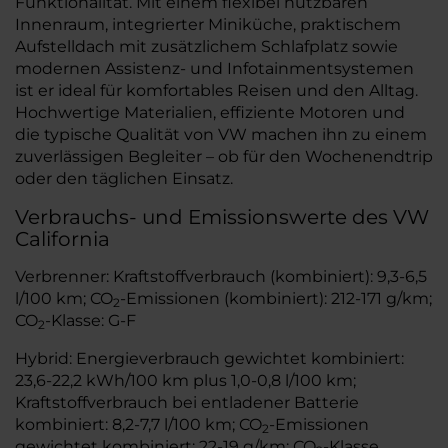
Funktionalität. Mit einem flexibel nutzbaren
Innenraum, integrierter Miniküche, praktischem
Aufstelldach mit zusätzlichem Schlafplatz sowie
modernen Assistenz- und Infotainmentsystemen
ist er ideal für komfortables Reisen und den Alltag.
Hochwertige Materialien, effiziente Motoren und
die typische Qualität von VW machen ihn zu einem
zuverlässigen Begleiter – ob für den Wochenendtrip
oder den täglichen Einsatz.
Verbrauchs- und Emissionswerte des VW
California
Verbrenner: Kraftstoffverbrauch (kombiniert): 9,3-6,5
l/100 km; CO
-Emissionen (kombiniert): 212-171 g/km;
2
CO
-Klasse: G-F
2
Hybrid: Energieverbrauch gewichtet kombiniert:
23,6-22,2 kWh/100 km plus 1,0-0,8 l/100 km;
Kraftstoffverbrauch bei entladener Batterie
kombiniert: 8,2-7,7 l/100 km; CO
-Emissionen
2
gewichtet kombiniert: 22-19 g/km; CO
-Klasse