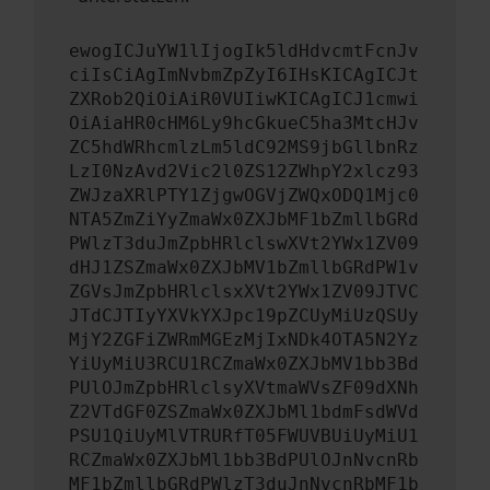
ewogICJuYW1lIjogIk5ldHdvcmtFcnJv
ciIsCiAgImNvbmZpZyI6IHsKICAgICJt
ZXRob2QiOiAiR0VUIiwKICAgICJ1cmwi
OiAiaHR0cHM6Ly9hcGkueC5ha3MtcHJv
ZC5hdWRhcmlzLm5ldC92MS9jbGllbnRz
LzI0NzAvd2Vic2l0ZS12ZWhpY2xlcz93
ZWJzaXRlPTY1ZjgwOGVjZWQxODQ1Mjc0
NTA5ZmZiYyZmaWx0ZXJbMF1bZmllbGRd
PWlzT3duJmZpbHRlclswXVt2YWx1ZV09
dHJ1ZSZmaWx0ZXJbMV1bZmllbGRdPW1v
ZGVsJmZpbHRlclsxXVt2YWx1ZV09JTVC
JTdCJTIyYXVkYXJpc19pZCUyMiUzQSUy
MjY2ZGFiZWRmMGEzMjIxNDk4OTA5N2Yz
YiUyMiU3RCU1RCZmaWx0ZXJbMV1bb3Bd
PUlOJmZpbHRlclsyXVtmaWVsZF09dXNh
Z2VTdGF0ZSZmaWx0ZXJbMl1bdmFsdWVd
PSU1QiUyMlVTRURfT05FWUVBUiUyMiU1
RCZmaWx0ZXJbMl1bb3BdPUlOJnNvcnRb
MF1bZmllbGRdPWlzT3duJnNvcnRbMF1b