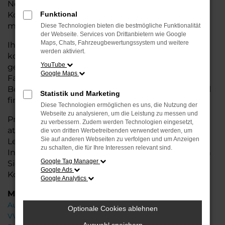
Neuwagens, aber zu deutlich besseren
Konditionen. Ideal für alle, die hohe Qualität und
Funktional
modernes Design zu einem fairen Preis möchten.
Diese Technologien bieten die bestmögliche Funktionalität
der Webseite. Services von Drittanbietern wie Google
Maps, Chats, Fahrzeugbewertungssystem und weitere
Ihr VW Autohaus in der Nähe von Achim ist Ihr
werden aktiviert.
kompetenter Partner, wenn es um Jahreswagen
YouTube
geht. Wir bieten Ihnen eine große Auswahl an
Google Maps
Fahrzeugen und stehen Ihnen mit fachkundiger
Beratung zur Seite, damit Sie das passende Modell
Statistik und Marketing
finden.
Diese Technologien ermöglichen es uns, die Nutzung der
Webseite zu analysieren, um die Leistung zu messen und
Profitieren Sie von zusätzlichen
Services
wie
zu verbessern. Zudem werden Technologien eingesetzt,
attraktiven Finanzierungsoptionen,
die von dritten Werbetreibenden verwendet werden, um
Sie auf anderen Webseiten zu verfolgen und um Anzeigen
Leasingangeboten und der bequemen
zu schalten, die für Ihre Interessen relevant sind.
Inzahlungnahme Ihres alten Fahrzeugs. Besuchen
Google Tag Manager
Sie uns und finden Sie Ihr Traumauto zu besten
Google Ads
Konditionen!
Google Analytics
Marken
Audi
Optionale Cookies ablehnen
VW