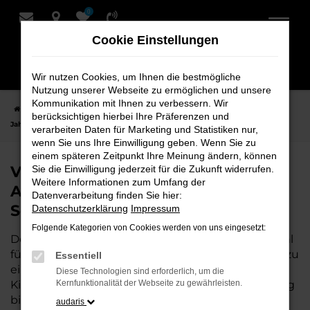
0
Zum
Hauptinhalt
Cookie Einstellungen
springen
Wir nutzen Cookies, um Ihnen die bestmögliche
Nutzung unserer Webseite zu ermöglichen und unsere
Kommunikation mit Ihnen zu verbessern. Wir
Startseite
Achim
VW
VW T7 California
VW T7 California
berücksichtigen hierbei Ihre Präferenzen und
Jahreswagen für Achim bei Bremer Fahrzeughaus Schmidt + Koch AG
verarbeiten Daten für Marketing und Statistiken nur,
wenn Sie uns Ihre Einwilligung geben. Wenn Sie zu
einem späteren Zeitpunkt Ihre Meinung ändern, können
VW T7 California Jahreswagen für
Sie die Einwilligung jederzeit für die Zukunft widerrufen.
Weitere Informationen zum Umfang der
Achim bei Bremer Fahrzeughaus
Datenverarbeitung finden Sie hier:
Schmidt + Koch AG
Datenschutzerklärung
Impressum
Folgende Kategorien von Cookies werden von uns eingesetzt:
Der T7 California Jahreswagen ist die perfekte Wahl
für alle, die für Achim ein nahezu neues
Fahrzeug
zu
Essentiell
einem attraktiven Preis suchen. Mit nur wenigen
Diese Technologien sind erforderlich, um die
Kilometern und einer hervorragenden Ausstattung
Kernfunktionalität der Webseite zu gewährleisten.
bietet dieser Jahreswagen die Vorteile eines
audaris