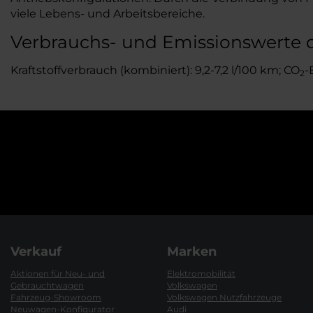
viele Lebens- und Arbeitsbereiche.
Verbrauchs- und Emissionswerte 
Kraftstoffverbrauch (kombiniert): 9,2-7,2 l/100 km; CO
-
2
Verkauf
Marken
Aktionen für Neu- und
Elektromobilität
Gebrauchtwagen
Volkswagen
Fahrzeug-Showroom
Volkswagen Nutzfahrzeuge
Neuwagen-Konfigurator
Audi