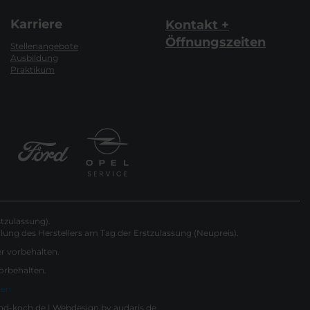
Karriere
Kontakt +
Öffnungszeiten
Stellenangebote
Ausbildung
Praktikum
tzulassung).
ung des Herstellers am Tag der Erstzulassung (Neupreis).
er vorbehalten.
vorbehalten.
gen
nd-koch.de |
Webdesign by audaris.de