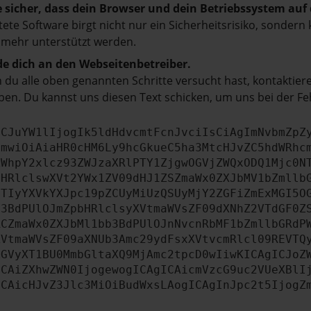
e sicher, dass dein Browser und dein Betriebssystem au
tete Software birgt nicht nur ein Sicherheitsrisiko, sonde
 mehr unterstützt werden.
e dich an den Webseitenbetreiber.
du alle oben genannten Schritte versucht hast, kontaktier
en. Du kannst uns diesen Text schicken, um uns bei der Fe
ICJuYW1lIjogIk5ldHdvcmtFcnJvciIsCiAgImNvbmZpZ
cmwiOiAiaHR0cHM6Ly9hcGkueC5ha3MtcHJvZC5hdWRhc
ZWhpY2xlcz93ZWJzaXRlPTY1ZjgwOGVjZWQxODQ1Mjc0N
bHRlclswXVt2YWx1ZV09dHJ1ZSZmaWx0ZXJbMV1bZmllb
JTIyYXVkYXJpc19pZCUyMiUzQSUyMjY2ZGFiZmExMGI5O
b3BdPUlOJmZpbHRlclsyXVtmaWVsZF09dXNhZ2VTdGF0Z
RCZmaWx0ZXJbMl1bb3BdPUlOJnNvcnRbMF1bZmllbGRdP
XVtmaWVsZF09aXNUb3Amc29ydFsxXVtvcmRlcl09REVTQ
ZGVyXT1BU0MmbGltaXQ9MjAmc2tpcD0wIiwKICAgICJoZ
ICAiZXhwZWN0IjogewogICAgICAicmVzcG9uc2VUeXBlI
ICAicHJvZ3Jlc3MiOiBudWxsLAogICAgInJpc2t5IjogZ