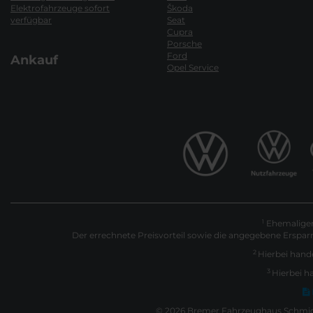
Elektrofahrzeuge sofort
Škoda
verfügbar
Seat
Cupra
Porsche
Ford
Ankauf
Opel Service
Ehemaliger 
1
Der errechnete Preisvorteil sowie die angegebene Erspar
2
Hierbei hande
3
Hierbei h
© 2026 Bremer Fahrzeughaus Schmidt