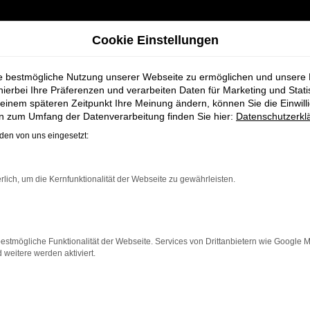
Cookie Einstellungen
ie bestmögliche Nutzung unserer Webseite zu ermöglichen und unsere
hierbei Ihre Präferenzen und verarbeiten Daten für Marketing und Stati
einem späteren Zeitpunkt Ihre Meinung ändern, können Sie die Einwillig
bei Schmidt + Koch für Achim
en zum Umfang der Datenverarbeitung finden Sie hier:
Datenschutzerkl
en von uns eingesetzt:
e Neuwagen bei S
rlich, um die Kernfunktionalität der Webseite zu gewährleisten.
estmögliche Funktionalität der Webseite. Services von Drittanbietern wie Google 
eitere werden aktiviert.
ür Achim einen Neuwagen suchen. Mit seiner modernen Tec
en, der ein zuverlässiges und komfortables Fahrzeug möch
 innovative Features und eine herausragende Wirtschaftl