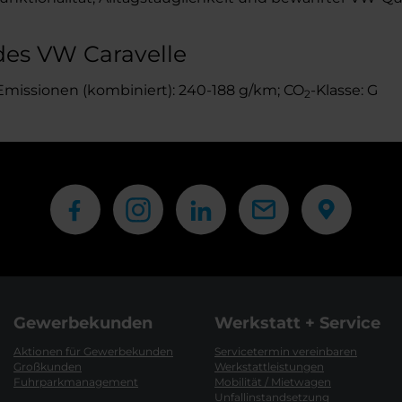
des VW Caravelle
Emissionen (kombiniert): 240-188 g/km; CO
-Klasse: G
2
Gewerbekunden
Werkstatt + Service
Aktionen für Gewerbekunden
Servicetermin vereinbaren
Großkunden
Werkstattleistungen
Fuhrparkmanagement
Mobilität / Mietwagen
Unfallinstandsetzung