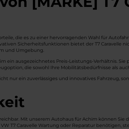
von
[
MARKE
]
T7 
orteile, die es zu einer hervorragenden Wahl für Autofa
ovativen Sicherheitsfunktionen bietet der T7 Caravelle 
Achim und Umgebung.
im ein ausgezeichnetes Preis-Leistungs-Verhältnis. Sie p
option, die sowohl Ihre Mobilitätsbedürfnisse als auc
ht nur ein zuverlässiges und innovatives Fahrzeug, sonde
keit
rreichbar. Mit unserem Autohaus für Achim können Sie 
r VW T7 Caravelle Wartung oder Reparatur benötigen, ste