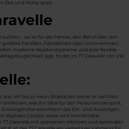
en Zeit und Mühe spart.
ravelle
z suchen – sei es für die Familie, den Beruf oder den
ür größere Familien, Fahrdienste oder Unternehmen,
fort, moderne Assistenzsysteme und eine flexible
ltagstauglichkeit legt, findet im T7 Caravelle von VW
elle:
us. Mit bis zu neun Sitzplätzen bietet er viel Platz
er entfernen, was ihn ideal für den Personentransport,
e Einstiegshöhe erleichtern das Ein- und Aussteigen,
 digitales Cockpit sowie eine komfortable
 T7 Caravelle mit sparsamen Motoren und optionalen
ät ist der T7 Caravelle ein vielseitiges Fahrzeug für