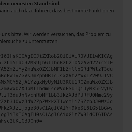
f dem neuesten Stand sind.
rn kann auch dazu führen, dass bestimmte Funktionen
e uns bitte. Wir werden versuchen, das Problem zu
hlersuche zu unterstützen:
yI6IHsKICAgICJtZXRob2QiOiAiR0VUIiwKICAg
mlzLm5ldC92MS9jbGllbnRzLzI0NzAvd2Vic2l0
TA5ZmZiYyZmaWx0ZXJbMF1bZmllbGRdPWlzT3du
GRdPW1vZGVsJmZpbHRlclsxXVt2YWx1ZV09JTVC
GMxMGY5ZjA1YzgxNyUyMiU3RCU1RCZmaWx0ZXJb
SZmaWx0ZXJbMl1bdmFsdWVdPSU1QiUyMk5FVyUy
WlzT3duJnNvcnRbMF1bb3JkZXJdPURFU0Mmc29y
yZzb3J0WzJdW2ZpZWxkXT1wcmljZSZzb3J0WzJd
WFkZXJzIjoge30sCiAgICAiYm9keSI6IG51bGws
jogIiIKICAgIH0sCiAgICAidGltZW91dCI6IDAs
mFsc2UKICB9Cn0=