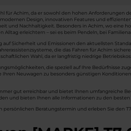
ahl für Achim, da er sowohl den hohen Anforderungen de
modernen Design, innovativen Features und effizienten 
t und Nachhaltigkeit. Besonders in Achim, wo eine hohe 
n Alltag erleichtern – sei es beim Pendeln, bei Familien
 auf Sicherheit und Emissionen den aktuellsten Standar
Fahrerassistenzsysteme, die das Fahren für Achim siche
chaftlichen Wahl, da er langfristig niedrige Betriebsko
rungsmöglichkeiten, die speziell auf Ihre Bedürfnisse 
ie Ihren Neuwagen zu besonders günstigen Konditionen
mmer gut erreichbar und bietet Ihnen umfangreiche Ber
inden und bieten Ihnen alle Informationen zu den beste
n persönlichen Beratungstermin und erleben Sie den T7 C