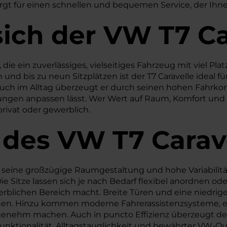
rgt für einen schnellen und bequemen Service, der Ihn
sich der VW T7 Ca
die ein zuverlässiges, vielseitiges Fahrzeug mit viel Plat
d bis zu neun Sitzplätzen ist der T7 Caravelle ideal f
uch im Alltag überzeugt er durch seinen hohen Fahrkom
ungen anpassen lässt. Wer Wert auf Raum, Komfort und Al
privat oder gewerblich.
 des
VW
T7 Carav
 seine großzügige Raumgestaltung und hohe Variabilität a
ie Sitze lassen sich je nach Bedarf flexibel anordnen od
erblichen Bereich macht. Breite Türen und eine niedrig
nen. Hinzu kommen moderne Fahrerassistenzsysteme, ein
enehm machen. Auch in puncto Effizienz überzeugt der
ktionalität, Alltagstauglichkeit und bewährter VW-Qualit