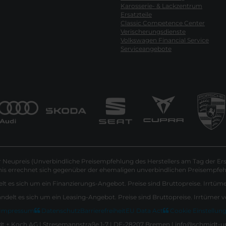
Karosserie- & Lackzentrum
Ersatzteile
Classic Competence Center
Verischerungsdienste
Volkswagen Financial Service
Serviceangebote
Neupreis (Unverbindliche Preisempfehlung des Herstellers am Tag der Ers
nis errechnet sich gegenüber der ehemaligen unverbindlichen Preisempfehl
lt es sich um ein Finanzierungs-Angebot. Preise sind Bruttopreise. Irrtüm
andelt es sich um ein Leasing-Angebot. Preise sind Bruttopreise. Irrtümer 
Impressum
Datenschutz
Barrierefreiheit
EU Data Act
Cookie Einstellun
 + Koch AG | Stresemannstraße 1-7 | DE-28207 Bremen | info@schmidt-u