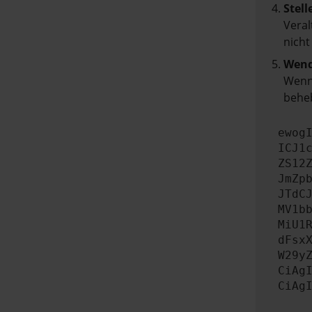
Stell
Veral
nicht
Wend
Wenn 
beheb
ewog
ICJ1
ZS12
JmZp
JTdC
MV1b
MiU1
dFsx
W29y
CiAg
CiAg