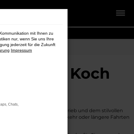
 Kommunikation mit Ihnen zu
stiken nur, wenn Sie uns Ihre
ung jederzeit für die Zukunft
ärung
Impressum
chmidt + Koch
Maps, Chats,
hnik, seinem effizienten Antrieb und dem stilvollen
te. Egal, ob für den Stadtverkehr oder längere Fahrten
ichkeit.