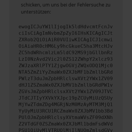
schicken, um uns bei der Fehlersuche zu
unterstützen:
ewogICJuYW1lIjogIk5ldHdvcmtFcnJv
ciIsCiAgImNvbmZpZyI6IHsKICAgICJt
ZXRob2QiOiAiR0VUIiwKICAgICJ1cmwi
OiAiaHR0cHM6Ly9hcGkueC5ha3MtcHJv
ZC5hdWRhcmlzLm5ldC92MS9jbGllbnRz
LzI0NzAvd2Vic2l0ZS12ZWhpY2xlcz93
ZWJzaXRlPTY1ZjgwOGVjZWQxODQ1Mjc0
NTA5ZmZiYyZmaWx0ZXJbMF1bZmllbGRd
PWlzT3duJmZpbHRlclswXVt2YWx1ZV09
dHJ1ZSZmaWx0ZXJbMV1bZmllbGRdPW1v
ZGVsJmZpbHRlclsxXVt2YWx1ZV09JTVC
JTdCJTIyYXVkYXJpc19pZCUyMiUzQSUy
MjYwZTdmZDg4MGRjNzM0MzAyMTM3MjQ1
YyUyMiU3RCU1RCZmaWx0ZXJbMV1bb3Bd
PUlOJmZpbHRlclsyXVtmaWVsZF09dXNh
Z2VTdGF0ZSZmaWx0ZXJbMl1bdmFsdWVd
PSU1QiUyMlVTRUQlMjIlNUQmZmlsdGVy