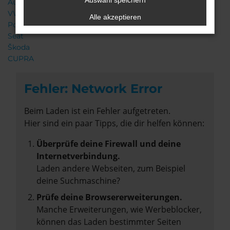
Auswahl speichern
Audi
VW
Alle akzeptieren
Porsche
Seat
Škoda
CUPRA
Fehler: Network Error
Beim Laden ist ein Fehler aufgetreten.
Hier sind ein paar Tipps, die dir helfen können:
Überprüfe deine Firewall und deine
Internetverbindung.
Laden andere Webseiten, zum Beispiel
deine Suchmaschine?
Prüfe deine Browsererweiterungen.
Manche Erweiterungen, wie Werbeblocker,
können das Laden bestimmter Seiten