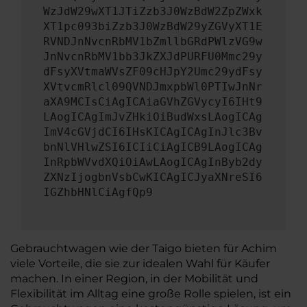
WzJdW29wXT1JTiZzb3J0WzBdW2ZpZWxk
XT1pc093biZzb3J0WzBdW29yZGVyXT1E
RVNDJnNvcnRbMV1bZmllbGRdPWlzVG9w
JnNvcnRbMV1bb3JkZXJdPURFU0Mmc29y
dFsyXVtmaWVsZF09cHJpY2Umc29ydFsy
XVtvcmRlcl09QVNDJmxpbWl0PTIwJnNr
aXA9MCIsCiAgICAiaGVhZGVycyI6IHt9
LAogICAgImJvZHkiOiBudWxsLAogICAg
ImV4cGVjdCI6IHsKICAgICAgInJlc3Bv
bnNlVHlwZSI6ICIiCiAgICB9LAogICAg
InRpbWVvdXQiOiAwLAogICAgInByb2dy
ZXNzIjogbnVsbCwKICAgICJyaXNreSI6
IGZhbHNlCiAgfQp9
Gebrauchtwagen wie der Taigo bieten für Achim
viele Vorteile, die sie zur idealen Wahl für Käufer
machen. In einer Region, in der Mobilität und
Flexibilität im Alltag eine große Rolle spielen, ist ein