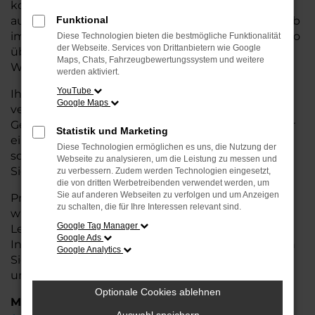
kostengünstige Alternative zum Neuwagen, ohne
auf Komfort und Qualität verzichten zu müssen. Ob
Funktional
im Stadtverkehr oder für längere Fahrten, der Taigo
Diese Technologien bieten die bestmögliche Funktionalität
der Webseite. Services von Drittanbietern wie Google
überzeugt durch Fahrkomfort, Sicherheit und
Maps, Chats, Fahrzeugbewertungssystem und weitere
Wirtschaftlichkeit.
werden aktiviert.
YouTube
Ihr VW Autohaus in Achim ist Ihr
Google Maps
vertrauenswürdiger Partner, wenn es um
Gebrauchtwagen geht. Wir bieten Ihnen nicht nur
Statistik und Marketing
eine große Auswahl an geprüften Fahrzeugen,
Diese Technologien ermöglichen es uns, die Nutzung der
sondern auch eine fachkundige Beratung, damit
Webseite zu analysieren, um die Leistung zu messen und
Sie das für Sie passende Modell finden.
zu verbessern. Zudem werden Technologien eingesetzt,
die von dritten Werbetreibenden verwendet werden, um
Sie auf anderen Webseiten zu verfolgen und um Anzeigen
Profitieren Sie von unseren zusätzlichen
Services
zu schalten, die für Ihre Interessen relevant sind.
wie attraktiven Finanzierungsmöglichkeiten,
Google Tag Manager
Leasingangeboten und der bequemen
Google Ads
Inzahlungnahme Ihres alten Fahrzeugs. Besuchen
Google Analytics
Sie uns und überzeugen Sie sich von der Qualität
und dem Service, den wir Ihnen bieten!
Optionale Cookies ablehnen
Marken