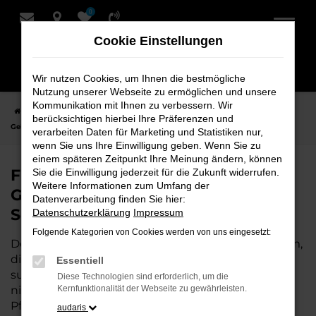
0
Zum
Hauptinhalt
Cookie Einstellungen
springen
Wir nutzen Cookies, um Ihnen die bestmögliche
Nutzung unserer Webseite zu ermöglichen und unsere
Kommunikation mit Ihnen zu verbessern. Wir
Startseite
Achim
VW
VW Taigo
Finden Sie Ihren VW Taigo
berücksichtigen hierbei Ihre Präferenzen und
Gebrauchtwagen für Achim bei Schmidt + Koch
verarbeiten Daten für Marketing und Statistiken nur,
wenn Sie uns Ihre Einwilligung geben. Wenn Sie zu
einem späteren Zeitpunkt Ihre Meinung ändern, können
Finden Sie Ihren VW Taigo
Sie die Einwilligung jederzeit für die Zukunft widerrufen.
Weitere Informationen zum Umfang der
Gebrauchtwagen für Achim bei
Datenverarbeitung finden Sie hier:
Schmidt + Koch
Datenschutzerklärung
Impressum
Folgende Kategorien von Cookies werden von uns eingesetzt:
Der VW Taigo ist die perfekte Wahl für alle in Achim,
die ein zuverlässiges und modernes Fahrzeug
Essentiell
suchen.
Mit seiner erstklassigen Ausstattung, der
Diese Technologien sind erforderlich, um die
niedrigen Laufleistung und der ausgezeichneten
Kernfunktionalität der Webseite zu gewährleisten.
Pflege ist dieser Gebrauchtwagen eine
audaris