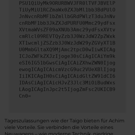
PSU1QiUyMk9ORURBWVJFR0lTVFJBVElP
TiUyMiU1RCZmaWx0ZXJbMl1bb3BdPUlO
JnNvcnRbMF1bZmllbGRdPWlzT3duJnNv
cnRbMF1bb3JkZXJdPURFU0Mmc29ydFsx
XVtmaWVsZF09aXNUb3Amc29ydFsxXVtv
cmRlcl09REVTQyZzb3J0WzJdW2ZpZWxk
XT1wcmljZSZzb3J0WzJdW29yZGVyXT1B
U0MmbGltaXQ9MjAmc2tpcD0wIiwKICAg
ICJoZWFkZXJzIjoge30sCiAgICAiYm9k
eSI6IG51bGwsCiAgICAiZXhwZWN0Ijog
ewogICAgICAicmVzcG9uc2VUeXBlIjog
IiIKICAgIH0sCiAgICAidGltZW91dCI6
IDAsCiAgICAicHJvZ3Jlc3MiOiBudWxs
LAogICAgInJpc2t5IjogZmFsc2UKICB9
Cn0=
Tageszulassungen wie der Taigo bieten für Achim
viele Vorteile. Sie verbinden die Vorteile eines
Neuwagens – wie moderne Technik, niedrige