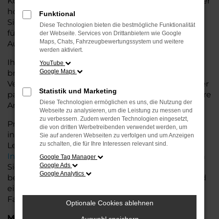
Konditionen. Mit seiner modernen Ausstattung, der
hohen Effizienz und den fortschrittlichen
Funktional
Sicherheitsfeatures ist der Taigo die ideale Lösung
Diese Technologien bieten die bestmögliche Funktionalität
für den Stadtverkehr für Achim und längere
der Webseite. Services von Drittanbietern wie Google
Maps, Chats, Fahrzeugbewertungssystem und weitere
Ausflüge ins Umland.
werden aktiviert.
Ihr VW Autohaus in Achim steht Ihnen mit einer
YouTube
Google Maps
breiten Auswahl an Tageszulassungen zur
Verfügung. Unser Team hilft Ihnen, den Taigo in der
Statistik und Marketing
passenden Ausstattungsvariante zu finden, der Ihre
Diese Technologien ermöglichen es uns, die Nutzung der
Anforderungen und Wünsche erfüllt.
Webseite zu analysieren, um die Leistung zu messen und
zu verbessern. Zudem werden Technologien eingesetzt,
Profitieren Sie von zusätzlichen Services wie
die von dritten Werbetreibenden verwendet werden, um
individuellen Finanzierungs- und
Sie auf anderen Webseiten zu verfolgen und um Anzeigen
zu schalten, die für Ihre Interessen relevant sind.
Leasingangeboten, sowie der bequemen
Inzahlungnahme
Ihres alten Fahrzeugs. Besuchen
Google Tag Manager
Google Ads
Sie uns und lassen Sie sich von unseren Experten
Google Analytics
beraten. Wir bieten Ihnen eine große Auswahl und
eine persönliche Beratung, damit Sie das perfekte
Fahrzeug für Ihre Bedürfnisse finden.
Optionale Cookies ablehnen
Marken