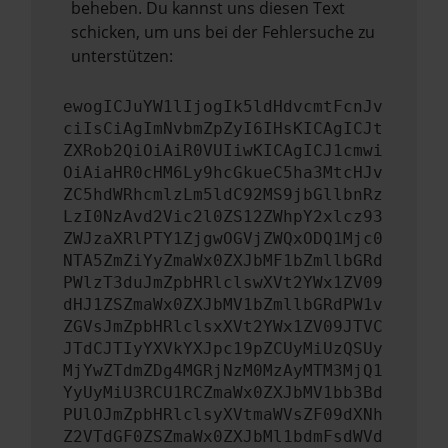
beheben. Du kannst uns diesen Text
schicken, um uns bei der Fehlersuche zu
unterstützen:
ewogICJuYW1lIjogIk5ldHdvcmtFcnJv
ciIsCiAgImNvbmZpZyI6IHsKICAgICJt
ZXRob2QiOiAiR0VUIiwKICAgICJ1cmwi
OiAiaHR0cHM6Ly9hcGkueC5ha3MtcHJv
ZC5hdWRhcmlzLm5ldC92MS9jbGllbnRz
LzI0NzAvd2Vic2l0ZS12ZWhpY2xlcz93
ZWJzaXRlPTY1ZjgwOGVjZWQxODQ1Mjc0
NTA5ZmZiYyZmaWx0ZXJbMF1bZmllbGRd
PWlzT3duJmZpbHRlclswXVt2YWx1ZV09
dHJ1ZSZmaWx0ZXJbMV1bZmllbGRdPW1v
ZGVsJmZpbHRlclsxXVt2YWx1ZV09JTVC
JTdCJTIyYXVkYXJpc19pZCUyMiUzQSUy
MjYwZTdmZDg4MGRjNzM0MzAyMTM3MjQ1
YyUyMiU3RCU1RCZmaWx0ZXJbMV1bb3Bd
PUlOJmZpbHRlclsyXVtmaWVsZF09dXNh
Z2VTdGF0ZSZmaWx0ZXJbMl1bdmFsdWVd