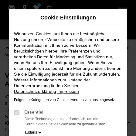
0
Zum
Hauptinhalt
Cookie Einstellungen
springen
Wir nutzen Cookies, um Ihnen die bestmögliche
Nutzung unserer Webseite zu ermöglichen und unsere
Kommunikation mit Ihnen zu verbessern. Wir
Startseite
Achim
VW
VW Taigo
VW Taigo Tageszulassung für
berücksichtigen hierbei Ihre Präferenzen und
Achim bei Schmidt + Koch
verarbeiten Daten für Marketing und Statistiken nur,
wenn Sie uns Ihre Einwilligung geben. Wenn Sie zu
einem späteren Zeitpunkt Ihre Meinung ändern, können
VW Taigo Tageszulassung für
Sie die Einwilligung jederzeit für die Zukunft widerrufen.
Weitere Informationen zum Umfang der
Achim bei Schmidt + Koch
Datenverarbeitung finden Sie hier:
Datenschutzerklärung
Impressum
VW Taigo Tageszulassung ist die perfekte Wahl für
Folgende Kategorien von Cookies werden von uns eingesetzt:
alle, die für Achim ein hochwertiges Fahrzeug zu
einem besonders attraktiven Preis suchen. Als
Essentiell
Neuwagen mit nur wenigen gefahrenen
Diese Technologien sind erforderlich, um die
Kilometern bietet er Ihnen alle Vorteile eines neuen
Kernfunktionalität der Webseite zu gewährleisten.
Fahrzeugs, jedoch zu deutlich besseren
audaris