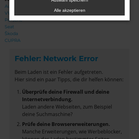
Auswahl speichern
Audi
Alle akzeptieren
VW
Porsche
Seat
Škoda
CUPRA
Fehler: Network Error
Beim Laden ist ein Fehler aufgetreten.
Hier sind ein paar Tipps, die dir helfen können:
Überprüfe deine Firewall und deine
Internetverbindung.
Laden andere Webseiten, zum Beispiel
deine Suchmaschine?
Prüfe deine Browsererweiterungen.
Manche Erweiterungen, wie Werbeblocker,