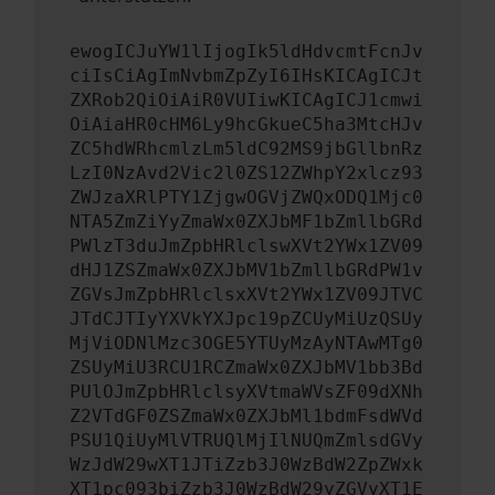
ewogICJuYW1lIjogIk5ldHdvcmtFcnJv
ciIsCiAgImNvbmZpZyI6IHsKICAgICJt
ZXRob2QiOiAiR0VUIiwKICAgICJ1cmwi
OiAiaHR0cHM6Ly9hcGkueC5ha3MtcHJv
ZC5hdWRhcmlzLm5ldC92MS9jbGllbnRz
LzI0NzAvd2Vic2l0ZS12ZWhpY2xlcz93
ZWJzaXRlPTY1ZjgwOGVjZWQxODQ1Mjc0
NTA5ZmZiYyZmaWx0ZXJbMF1bZmllbGRd
PWlzT3duJmZpbHRlclswXVt2YWx1ZV09
dHJ1ZSZmaWx0ZXJbMV1bZmllbGRdPW1v
ZGVsJmZpbHRlclsxXVt2YWx1ZV09JTVC
JTdCJTIyYXVkYXJpc19pZCUyMiUzQSUy
MjViODNlMzc3OGE5YTUyMzAyNTAwMTg0
ZSUyMiU3RCU1RCZmaWx0ZXJbMV1bb3Bd
PUlOJmZpbHRlclsyXVtmaWVsZF09dXNh
Z2VTdGF0ZSZmaWx0ZXJbMl1bdmFsdWVd
PSU1QiUyMlVTRUQlMjIlNUQmZmlsdGVy
WzJdW29wXT1JTiZzb3J0WzBdW2ZpZWxk
XT1pc093biZzb3J0WzBdW29yZGVyXT1E