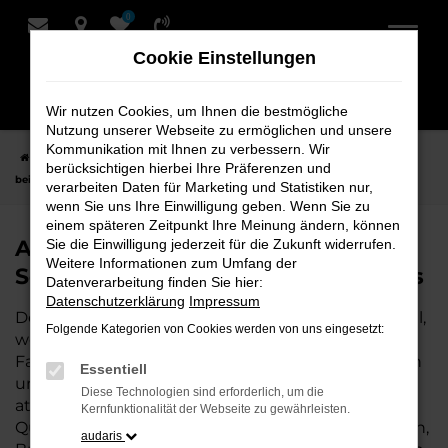
0
Zum
Hauptinhalt
Cookie Einstellungen
springen
Wir nutzen Cookies, um Ihnen die bestmögliche
Nutzung unserer Webseite zu ermöglichen und unsere
Kommunikation mit Ihnen zu verbessern. Wir
Startseite
Hersteller
Audi
Audi A3
Audi A3 Gebrauchtwagen
berücksichtigen hierbei Ihre Präferenzen und
bei Schmidt + Koch - Ihr Audi Autohaus
verarbeiten Daten für Marketing und Statistiken nur,
wenn Sie uns Ihre Einwilligung geben. Wenn Sie zu
einem späteren Zeitpunkt Ihre Meinung ändern, können
Audi A3 Gebrauchtwagen bei
Sie die Einwilligung jederzeit für die Zukunft widerrufen.
Weitere Informationen zum Umfang der
Schmidt + Koch - Ihr Audi Autohaus
Datenverarbeitung finden Sie hier:
Datenschutzerklärung
Impressum
Der Gebrauchtwagen Audi A3 ist die perfekte Wahl,
Folgende Kategorien von Cookies werden von uns eingesetzt:
wenn Sie ein zuverlässiges und gut erhaltenes
Fahrzeug suchen. Mit einem Gebrauchtwagen von
Essentiell
uns fahren Sie ein hochwertiges Auto zu einem
Diese Technologien sind erforderlich, um die
attraktiven Preis – und können sich auf geprüfte
Kernfunktionalität der Webseite zu gewährleisten.
Qualität verlassen. Als Ihr Audi Autohaus in Bremen,
audaris