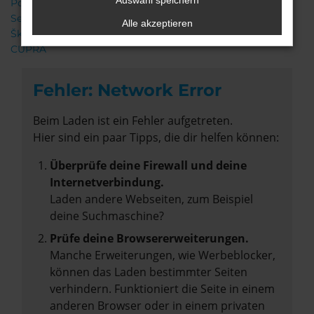
Auswahl speichern
Porsche
Seat
Alle akzeptieren
Škoda
CUPRA
Fehler: Network Error
Beim Laden ist ein Fehler aufgetreten.
Hier sind ein paar Tipps, die dir helfen können:
Überprüfe deine Firewall und deine
Internetverbindung.
Laden andere Webseiten, zum Beispiel
deine Suchmaschine?
Prüfe deine Browsererweiterungen.
Manche Erweiterungen, wie Werbeblocker,
können das Laden bestimmter Seiten
verhindern. Funktioniert die Seite in einem
anderen Browser oder in einem privaten