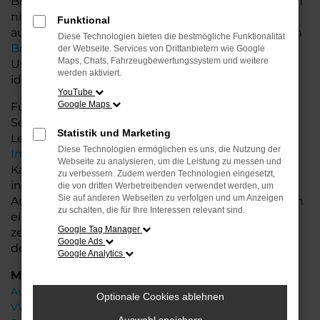
Bremerhaven und Niedersachsen bieten wir Ihnen
nicht nur erstklassige Gebrauchtwagen, sondern
Funktional
auch einen exzellenten Service. Unsere erfahrenen
Diese Technologien bieten die bestmögliche Funktionalität
Berater
stehen Ihnen mit fachkundiger
der Webseite. Services von Drittanbietern wie Google
Maps, Chats, Fahrzeugbewertungssystem und weitere
Unterstützung zur Seite und helfen Ihnen, das
werden aktiviert.
ideale Fahrzeug zu finden.
YouTube
Google Maps
Für Ihr Audi Fahrzeug bieten wir zusätzliche
Services wie flexible Finanzierungs- und
Statistik und Marketing
Leasingoptionen sowie die Möglichkeit zur
Diese Technologien ermöglichen es uns, die Nutzung der
Inzahlungnahme
Ihres Altfahrzeugs. So wird der
Webseite zu analysieren, um die Leistung zu messen und
Kauf Ihres Gebrauchtwagens noch einfacher und
zu verbessern. Zudem werden Technologien eingesetzt,
individueller. Profitieren Sie von unserer großen
die von dritten Werbetreibenden verwendet werden, um
Sie auf anderen Webseiten zu verfolgen und um Anzeigen
Auswahl an Gebrauchtwagen und lassen Sie sich in
zu schalten, die für Ihre Interessen relevant sind.
einer ausführlichen Beratung Ihr Wunschfahrzeug
Google Tag Manager
zeigen. Wir freuen uns darauf, Ihnen bei der Wahl
Google Ads
des perfekten Audi A3 zu helfen!
Google Analytics
Marken
Audi
Optionale Cookies ablehnen
VW