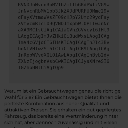
RVNDJnNvcnRbMV1bZmllbGRdPWlzVG9w
JnNvcnRbMV1bb3JkZXJdPURFU0Mmc29y
dFsyXVtmaWVsZF09cHJpY2Umc29ydFsy
XVtvcmRlcl09QVNDJmxpbWl0PTIwJnNr
aXA9MCIsCiAgICAiaGVhZGVycyI6IHt9
LAogICAgImJvZHkiOiBudWxsLAogICAg
ImV4cGVjdCI6IHsKICAgICAgInJlc3Bv
bnNlVHlwZSI6ICIiCiAgICB9LAogICAg
InRpbWVvdXQiOiAwLAogICAgInByb2dy
ZXNzIjogbnVsbCwKICAgICJyaXNreSI6
IGZhbHNlCiAgfQp9
Warum ist ein Gebrauchtwagen genau die richtige
Wahl für Sie? Ein Gebrauchtwagen bietet Ihnen die
perfekte Kombination aus hoher Qualität und
attraktiven Preisen. Sie erhalten ein gut gepflegtes
Fahrzeug, das bereits eine Wertminderung hinter
sich hat, aber dennoch zuverlässig und mit vielen