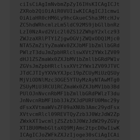
ciIsCiAgImNvbmZpZyI6IHsKICAgICJt
ZXRob2QiOiAiR0VUIiwKICAgICJ1cmwi
OiAiaHR0cHM6Ly9hcGkueC5ha3MtcHJv
ZC5hdWRhcmlzLm5ldC92MS9jbGllbnRz
LzI0NzAvd2Vic2l0ZS12ZWhpY2xlcz93
ZWJzaXRlPTY1ZjgwOGVjZWQxODQ1Mjc0
NTA5ZmZiYyZmaWx0ZXJbMF1bZmllbGRd
PWlzT3duJmZpbHRlclswXVt2YWx1ZV09
dHJ1ZSZmaWx0ZXJbMV1bZmllbGRdPW1v
ZGVsJmZpbHRlclsxXVt2YWx1ZV09JTVC
JTdCJTIyYXVkYXJpc19pZCUyMiUzQSUy
MjViODNlMzc3OGE5YTUyMzAyNTAwMTg0
ZSUyMiU3RCU1RCZmaWx0ZXJbMV1bb3Bd
PUlOJnNvcnRbMF1bZmllbGRdPWlzT3du
JnNvcnRbMF1bb3JkZXJdPURFU0Mmc29y
dFsxXVtmaWVsZF09aXNUb3Amc29ydFsx
XVtvcmRlcl09REVTQyZzb3J0WzJdW2Zp
ZWxkXT1wcmljZSZzb3J0WzJdW29yZGVy
XT1BU0MmbGltaXQ9MjAmc2tpcD0wIiwK
ICAgICJoZWFkZXJzIjoge30sCiAgICAi