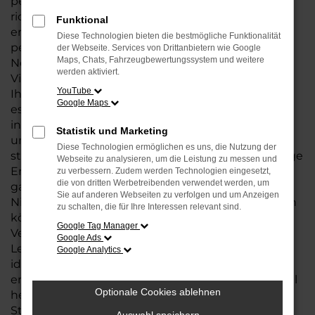
perfekten Audi A3 suchen, sind Sie bei uns genau
richtig. Unsere große
Auswahl an Fahrzeugen
Funktional
ermöglicht es Ihnen, das Modell zu finden, das
Diese Technologien bieten die bestmögliche Funktionalität
perfekt zu Ihrem Lebensstil und Budget passt.
der Webseite. Services von Drittanbietern wie Google
Maps, Chats, Fahrzeugbewertungssystem und weitere
Neben dem Kauf Ihres A3 bieten wir Ihnen eine
werden aktiviert.
Vielzahl zusätzlicher Services rund um Audi, die
YouTube
Ihnen den gesamten Prozess erleichtern. Egal, ob
Google Maps
es um flexible Finanzierungsmöglichkeiten,
individuelle Leasingangebote oder eine
Statistik und Marketing
umfassende
Wartung und Reparatur
geht – wir
Diese Technologien ermöglichen es uns, die Nutzung der
stehen Ihnen jederzeit zur Seite. Unsere langjährige
Webseite zu analysieren, um die Leistung zu messen und
Erfahrung und unser kompetentes Team
zu verbessern. Zudem werden Technologien eingesetzt,
die von dritten Werbetreibenden verwendet werden, um
garantieren Ihnen eine Betreuung auf höchstem
Sie auf anderen Webseiten zu verfolgen und um Anzeigen
Niveau, sodass Sie sich rundum gut betreut fühlen
zu schalten, die für Ihre Interessen relevant sind.
können.
Google Tag Manager
Vertrauen Sie auf unser Fachwissen und unsere
Google Ads
Leidenschaft für Audi und finden Sie mit uns das
Google Analytics
ideale Modell: A3, das nicht nur Ihre Erwartungen
erfüllt, sondern Ihre Mobilität auf das nächste Level
Optionale Cookies ablehnen
hebt. Wir freuen uns darauf, Sie an einem unserer
Standorte in Bremen, Bremerhaven und