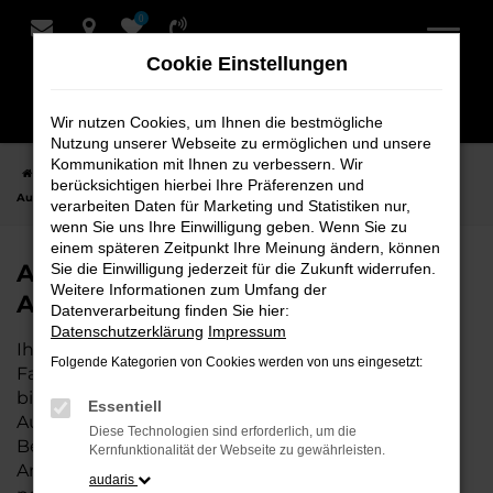
0
Zum
Hauptinhalt
Cookie Einstellungen
springen
Wir nutzen Cookies, um Ihnen die bestmögliche
Nutzung unserer Webseite zu ermöglichen und unsere
Kommunikation mit Ihnen zu verbessern. Wir
Startseite
Hersteller
Audi
Audi A3 bei Schmidt + Koch - Ihr Audi
berücksichtigen hierbei Ihre Präferenzen und
Autohaus
verarbeiten Daten für Marketing und Statistiken nur,
wenn Sie uns Ihre Einwilligung geben. Wenn Sie zu
einem späteren Zeitpunkt Ihre Meinung ändern, können
Audi A3 bei Schmidt + Koch - Ihr
Sie die Einwilligung jederzeit für die Zukunft widerrufen.
Weitere Informationen zum Umfang der
Audi Autohaus
Datenverarbeitung finden Sie hier:
Datenschutzerklärung
Impressum
Ihr Audi Autohaus – die perfekte Wahl für all Ihre
Folgende Kategorien von Cookies werden von uns eingesetzt:
Fahrzeugbedürfnisse. Als erfahrene Experten
bieten wir Ihnen nicht nur eine breite Auswahl an
Essentiell
Audi Fahrzeugen, sondern auch eine umfassende
Diese Technologien sind erforderlich, um die
Beratung, die individuell auf Ihre Wünsche und
Kernfunktionalität der Webseite zu gewährleisten.
Anforderungen abgestimmt ist. Wenn Sie den
audaris