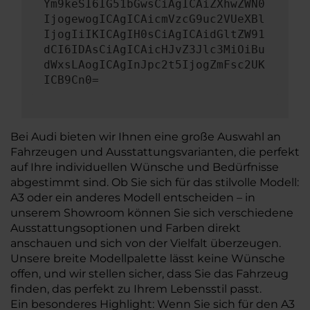
Ym9keSI6IG51bGwsCiAgICAiZXhwZWN0
IjogewogICAgICAicmVzcG9uc2VUeXBl
IjogIiIKICAgIH0sCiAgICAidGltZW91
dCI6IDAsCiAgICAicHJvZ3Jlc3MiOiBu
dWxsLAogICAgInJpc2t5IjogZmFsc2UK
ICB9Cn0=
Bei Audi bieten wir Ihnen eine große Auswahl an
Fahrzeugen und Ausstattungsvarianten, die perfekt
auf Ihre individuellen Wünsche und Bedürfnisse
abgestimmt sind. Ob Sie sich für das stilvolle Modell:
A3 oder ein anderes Modell entscheiden – in
unserem Showroom können Sie sich verschiedene
Ausstattungsoptionen und Farben direkt
anschauen und sich von der Vielfalt überzeugen.
Unsere breite Modellpalette lässt keine Wünsche
offen, und wir stellen sicher, dass Sie das Fahrzeug
finden, das perfekt zu Ihrem Lebensstil passt.
Ein besonderes Highlight: Wenn Sie sich für den A3