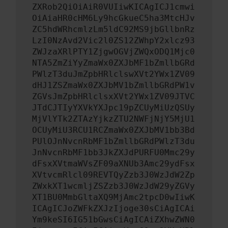
ZXRob2QiOiAiR0VUIiwKICAgICJ1cmwi
OiAiaHR0cHM6Ly9hcGkueC5ha3MtcHJv
ZC5hdWRhcmlzLm5ldC92MS9jbGllbnRz
LzI0NzAvd2Vic2l0ZS12ZWhpY2xlcz93
ZWJzaXRlPTY1ZjgwOGVjZWQxODQ1Mjc0
NTA5ZmZiYyZmaWx0ZXJbMF1bZmllbGRd
PWlzT3duJmZpbHRlclswXVt2YWx1ZV09
dHJ1ZSZmaWx0ZXJbMV1bZmllbGRdPW1v
ZGVsJmZpbHRlclsxXVt2YWx1ZV09JTVC
JTdCJTIyYXVkYXJpc19pZCUyMiUzQSUy
MjVlYTk2ZTAzYjkzZTU2NWFjNjY5MjU1
OCUyMiU3RCU1RCZmaWx0ZXJbMV1bb3Bd
PUlOJnNvcnRbMF1bZmllbGRdPWlzT3du
JnNvcnRbMF1bb3JkZXJdPURFU0Mmc29y
dFsxXVtmaWVsZF09aXNUb3Amc29ydFsx
XVtvcmRlcl09REVTQyZzb3J0WzJdW2Zp
ZWxkXT1wcmljZSZzb3J0WzJdW29yZGVy
XT1BU0MmbGltaXQ9MjAmc2tpcD0wIiwK
ICAgICJoZWFkZXJzIjoge30sCiAgICAi
Ym9keSI6IG51bGwsCiAgICAiZXhwZWN0