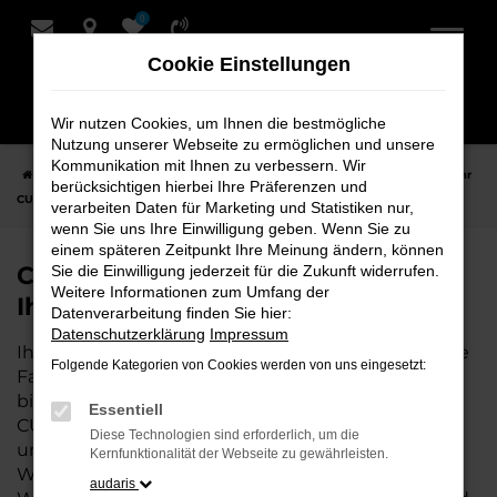
0
Zum
Hauptinhalt
Cookie Einstellungen
springen
Wir nutzen Cookies, um Ihnen die bestmögliche
Nutzung unserer Webseite zu ermöglichen und unsere
Kommunikation mit Ihnen zu verbessern. Wir
Startseite
Hersteller
CUPRA
CUPRA Leon bei Schmidt + Koch - Ihr
berücksichtigen hierbei Ihre Präferenzen und
CUPRA Autohaus
verarbeiten Daten für Marketing und Statistiken nur,
wenn Sie uns Ihre Einwilligung geben. Wenn Sie zu
einem späteren Zeitpunkt Ihre Meinung ändern, können
CUPRA Leon bei Schmidt + Koch -
Sie die Einwilligung jederzeit für die Zukunft widerrufen.
Weitere Informationen zum Umfang der
Ihr CUPRA Autohaus
Datenverarbeitung finden Sie hier:
Datenschutzerklärung
Impressum
Ihr CUPRA Autohaus – die perfekte Wahl für all Ihre
Folgende Kategorien von Cookies werden von uns eingesetzt:
Fahrzeugbedürfnisse. Als erfahrene Experten
bieten wir Ihnen nicht nur eine breite Auswahl an
Essentiell
CUPRA Fahrzeugen, sondern auch eine
Diese Technologien sind erforderlich, um die
umfassende Beratung, die individuell auf Ihre
Kernfunktionalität der Webseite zu gewährleisten.
Wünsche und Anforderungen abgestimmt ist.
audaris