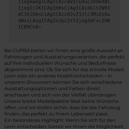
IjogewogICAgICAicmVzcG9uc2VUeXBl
IjogIiIKICAgIH0sCiAgICAidGltZW91
dCI6IDAsCiAgICAicHJvZ3Jlc3MiOiBu
dWxsLAogICAgInJpc2t5IjogZmFsc2UK
ICB9Cn0=
Bei CUPRA bieten wir Ihnen eine große Auswahl an
Fahrzeugen und Ausstattungsvarianten, die perfekt
auf Ihre individuellen Wünsche und Bedürfnisse
abgestimmt sind. Ob Sie sich für das stilvolle Modell:
Leon oder ein anderes Modell entscheiden – in
unserem Showroom können Sie sich verschiedene
Ausstattungsoptionen und Farben direkt
anschauen und sich von der Vielfalt überzeugen.
Unsere breite Modellpalette lässt keine Wünsche
offen, und wir stellen sicher, dass Sie das Fahrzeug
finden, das perfekt zu Ihrem Lebensstil passt.
Ein besonderes Highlight: Wenn Sie sich für den
Leon entscheiden, bieten wir Ihnen die Möglichkeit,