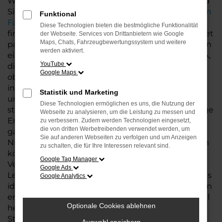
Wenn Sie den perfekten CUPRA Leon suchen, sind
Sie bei uns genau richtig. Unsere große
Auswahl an
Funktional
Fahrzeugen
ermöglicht es Ihnen, das Modell zu
Diese Technologien bieten die bestmögliche Funktionalität
finden, das perfekt zu Ihrem Lebensstil und Budget
der Webseite. Services von Drittanbietern wie Google
Maps, Chats, Fahrzeugbewertungssystem und weitere
passt. Neben dem Kauf Ihres Leon bieten wir Ihnen
werden aktiviert.
eine Vielzahl zusätzlicher Services rund um CUPRA,
YouTube
die Ihnen den gesamten Prozess erleichtern. Egal,
Google Maps
ob es um flexible Finanzierungsmöglichkeiten,
individuelle Leasingangebote oder eine
Statistik und Marketing
umfassende
Wartung und Reparatur
geht – wir
Diese Technologien ermöglichen es uns, die Nutzung der
stehen Ihnen jederzeit zur Seite. Unsere langjährige
Webseite zu analysieren, um die Leistung zu messen und
Erfahrung und unser kompetentes Team
zu verbessern. Zudem werden Technologien eingesetzt,
die von dritten Werbetreibenden verwendet werden, um
garantieren Ihnen eine Betreuung auf höchstem
Sie auf anderen Webseiten zu verfolgen und um Anzeigen
Niveau, sodass Sie sich rundum gut betreut fühlen
zu schalten, die für Ihre Interessen relevant sind.
können.
Google Tag Manager
Vertrauen Sie auf unser Fachwissen und unsere
Google Ads
Leidenschaft für CUPRA und finden Sie mit uns das
Google Analytics
ideale Modell: Leon, das nicht nur Ihre Erwartungen
erfüllt, sondern Ihre Mobilität auf das nächste Level
Optionale Cookies ablehnen
hebt. Wir freuen uns darauf, Sie an einem unserer
Standorte in Bremen, Bremerhaven und