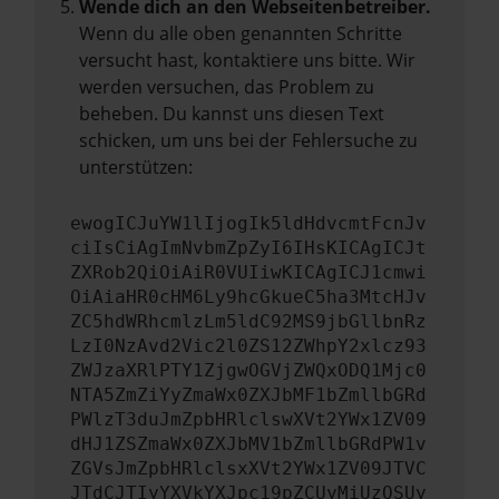
Wende dich an den Webseitenbetreiber.
Wenn du alle oben genannten Schritte
versucht hast, kontaktiere uns bitte. Wir
werden versuchen, das Problem zu
beheben. Du kannst uns diesen Text
schicken, um uns bei der Fehlersuche zu
unterstützen:
ewogICJuYW1lIjogIk5ldHdvcmtFcnJv
ciIsCiAgImNvbmZpZyI6IHsKICAgICJt
ZXRob2QiOiAiR0VUIiwKICAgICJ1cmwi
OiAiaHR0cHM6Ly9hcGkueC5ha3MtcHJv
ZC5hdWRhcmlzLm5ldC92MS9jbGllbnRz
LzI0NzAvd2Vic2l0ZS12ZWhpY2xlcz93
ZWJzaXRlPTY1ZjgwOGVjZWQxODQ1Mjc0
NTA5ZmZiYyZmaWx0ZXJbMF1bZmllbGRd
PWlzT3duJmZpbHRlclswXVt2YWx1ZV09
dHJ1ZSZmaWx0ZXJbMV1bZmllbGRdPW1v
ZGVsJmZpbHRlclsxXVt2YWx1ZV09JTVC
JTdCJTIyYXVkYXJpc19pZCUyMiUzQSUy