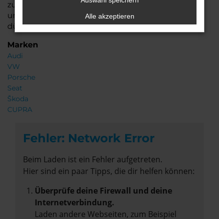
Auswahl speichern
zu finden, das perfekt zu Ihnen passt. Wir freuen
uns darauf, Sie in unserem Autohaus begrüßen zu
Alle akzeptieren
dürfen!
Marken
Audi
VW
Porsche
Seat
Škoda
CUPRA
Fehler: Network Error
Beim Laden ist ein Fehler aufgetreten.
Hier sind ein paar Tipps, die dir helfen können:
Überprüfe deine Firewall und deine
Internetverbindung.
Laden andere Webseiten, zum Beispiel