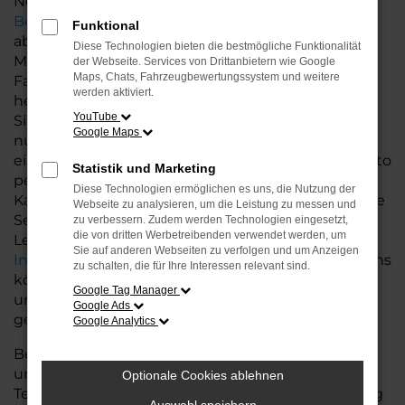
Neuwagen, sondern auch eine
individuelle
Beratung
, die speziell auf Ihre Bedürfnisse
Funktional
abgestimmt ist.
Diese Technologien bieten die bestmögliche Funktionalität
Mit dem Seat Leon entscheiden Sie sich für ein
der Webseite. Services von Drittanbietern wie Google
Maps, Chats, Fahrzeugbewertungssystem und weitere
Fahrzeug, das mit modernster Technologie,
werden aktiviert.
herausragendem Fahrkomfort und exzellenter
YouTube
Sicherheit überzeugt. Der Leon bietet Ihnen nicht
Google Maps
nur ein hochwertiges Fahrerlebnis, sondern auch
eine Vielzahl an Ausstattungsoptionen, die das Auto
Statistik und Marketing
perfekt an Ihre Wünsche anpassen.Neben dem
Diese Technologien ermöglichen es uns, die Nutzung der
Kauf Ihres Neuwagens bieten wir Ihnen zusätzliche
Webseite zu analysieren, um die Leistung zu messen und
Services wie flexible Finanzierungs- und
zu verbessern. Zudem werden Technologien eingesetzt,
die von dritten Werbetreibenden verwendet werden, um
Leasingmöglichkeiten sowie eine
faire
Sie auf anderen Webseiten zu verfolgen und um Anzeigen
Inzahlungnahme
Ihres aktuellen Fahrzeugs. Bei uns
zu schalten, die für Ihre Interessen relevant sind.
können Sie den Erwerb Ihres Seat Leon so
Google Tag Manager
unkompliziert und komfortabel wie möglich
Google Ads
gestalten.
Google Analytics
Besuchen Sie uns und entdecken Sie die Vielfalt
unserer Neuwagen-Angebote. Unser erfahrenes
Optionale Cookies ablehnen
Team berät Sie gerne und hilft Ihnen, das Fahrzeug