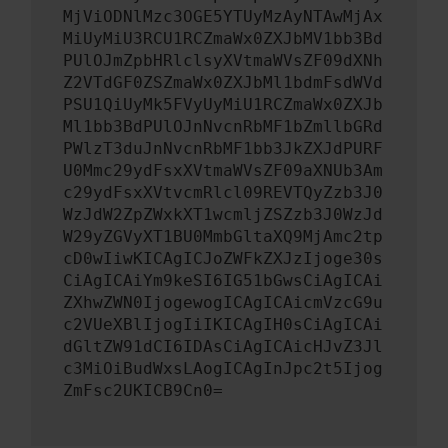
MjViODNlMzc3OGE5YTUyMzAyNTAwMjAx
MiUyMiU3RCU1RCZmaWx0ZXJbMV1bb3Bd
PUlOJmZpbHRlclsyXVtmaWVsZF09dXNh
Z2VTdGF0ZSZmaWx0ZXJbMl1bdmFsdWVd
PSU1QiUyMk5FVyUyMiU1RCZmaWx0ZXJb
Ml1bb3BdPUlOJnNvcnRbMF1bZmllbGRd
PWlzT3duJnNvcnRbMF1bb3JkZXJdPURF
U0Mmc29ydFsxXVtmaWVsZF09aXNUb3Am
c29ydFsxXVtvcmRlcl09REVTQyZzb3J0
WzJdW2ZpZWxkXT1wcmljZSZzb3J0WzJd
W29yZGVyXT1BU0MmbGltaXQ9MjAmc2tp
cD0wIiwKICAgICJoZWFkZXJzIjoge30s
CiAgICAiYm9keSI6IG51bGwsCiAgICAi
ZXhwZWN0IjogewogICAgICAicmVzcG9u
c2VUeXBlIjogIiIKICAgIH0sCiAgICAi
dGltZW91dCI6IDAsCiAgICAicHJvZ3Jl
c3MiOiBudWxsLAogICAgInJpc2t5Ijog
ZmFsc2UKICB9Cn0=