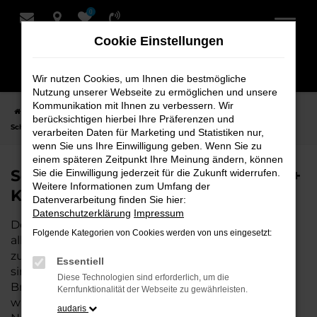
0
Zum
Hauptinhalt
Cookie Einstellungen
springen
Wir nutzen Cookies, um Ihnen die bestmögliche
Nutzung unserer Webseite zu ermöglichen und unsere
Kommunikation mit Ihnen zu verbessern. Wir
Startseite
Hersteller
Seat
Seat Leon
Seat Leon Neuwagen bei
berücksichtigen hierbei Ihre Präferenzen und
Schmidt + Koch - Ihr Seat Autohaus
verarbeiten Daten für Marketing und Statistiken nur,
wenn Sie uns Ihre Einwilligung geben. Wenn Sie zu
einem späteren Zeitpunkt Ihre Meinung ändern, können
Seat Leon Neuwagen bei Schmidt +
Sie die Einwilligung jederzeit für die Zukunft widerrufen.
Weitere Informationen zum Umfang der
Koch - Ihr Seat Autohaus
Datenverarbeitung finden Sie hier:
Datenschutzerklärung
Impressum
Der Neuwagen Seat Leon ist die perfekte Wahl für
Folgende Kategorien von Cookies werden von uns eingesetzt:
alle, die auf der Suche nach einem modernen,
zuverlässigen und gut ausgestatteten Fahrzeug
Essentiell
sind. Als Seat Autohaus an unseren Standorten in
Diese Technologien sind erforderlich, um die
Bremen, Bremerhaven und Niedersachsen bieten
Kernfunktionalität der Webseite zu gewährleisten.
wir Ihnen nicht nur eine große Auswahl an
audaris