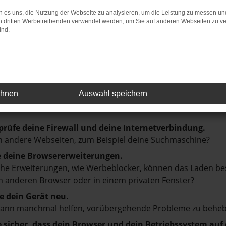
Wir freuen uns darauf, Sie an einem unserer Standorte 
 es uns, die Nutzung der Webseite zu analysieren, um die Leistung zu messen u
eug zu begleiten.
on dritten Werbetreibenden verwendet werden, um Sie auf anderen Webseiten zu ve
ind.
r: Network Error
ehnen
Auswahl speichern
en ist ein Fehler aufgetreten.
d ein paar Tipps, die dir helfen können:
prüfe deine Firewall und deine Internetverbindung.
 andere Webseiten, zum Beispiel deine Suchmaschine?
e deine Browsererweiterungen.
e Erweiterungen, wie Werbeblocker, können das Laden besti
 anderen Browser oder in einem privaten Fenster?
e dein Gerät neu.
kann manchmal helfen, vorübergehende Probleme zu beheb
e sicher, dass dein Browser und dein Betriebssystem au