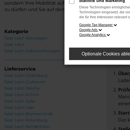
Statistik und Marketing
sondern Ihre Mobilität auf das nächste Level hebt. 
Diese Technologien ermöglichen
zu dürfen und Sie auf dem Weg zu Ihrem neuen Fahrz
Technologien eingesetzt, die v
die für Ihre Interessen relevant s
Google Tag Manager
Google Ads
Kategorie
Google Analytics
Seat Leon Neuwagen
Fehle
Seat Leon
Seat Leon Gebrauchtwagen
Optionale Cookies abl
Beim Lad
Hier sin
Lieferservice
Über
Seat Leon Oldenburg
Laden
Seat Leon Cuxhaven
Seat Leon Weyhe
Prüf
Seat Leon Achim
Manch
Seat Leon Syke
einem
Seat Leon Leer
Start
Seat Leon Bremervörde
Das 
Seat Leon Rotenburg
Seat Leon Nordenham
Stell