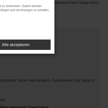
in Bremen, Bremerhaven und Niedersachsen begrüßen
nd zu verbessern. Zudem werden
rfolgen und um Anzeigen zu schalten,
Alle akzeptieren
mmter Seiten verhindern. Funktioniert die Seite in
en.
f dem neuesten Stand sind.