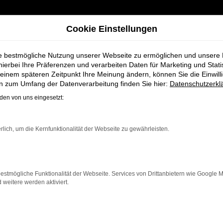
Cookie Einstellungen
ie bestmögliche Nutzung unserer Webseite zu ermöglichen und unsere
hierbei Ihre Präferenzen und verarbeiten Daten für Marketing und Stati
einem späteren Zeitpunkt Ihre Meinung ändern, können Sie die Einwillig
ohaus
en zum Umfang der Datenverarbeitung finden Sie hier:
Datenschutzerkl
en von uns eingesetzt:
chmidt + Koch - I
rlich, um die Kernfunktionalität der Webseite zu gewährleisten.
hrzeugbedürfnisse. Als erfahrene Experten bieten wir Ihn
ell auf Ihre Wünsche und Anforderungen abgestimmt is
zeugen
ermöglicht es Ihnen, das Modell zu finden, das 
estmögliche Funktionalität der Webseite. Services von Drittanbietern wie Google 
eitere werden aktiviert.
sätzlicher Services rund um Seat, die Ihnen den gesamten
gebote oder eine umfassende
Wartung und Reparatur
ge
arantieren Ihnen eine Betreuung auf höchstem Niveau,
chaft für Seat und finden Sie mit uns das ideale Modell: