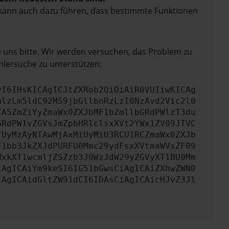
rn kann auch dazu führen, dass bestimmte Funktionen
e uns bitte. Wir werden versuchen, das Problem zu
hlersuche zu unterstützen:
yI6IHsKICAgICJtZXRob2QiOiAiR0VUIiwKICAg
mlzLm5ldC92MS9jbGllbnRzLzI0NzAvd2Vic2l0
TA5ZmZiYyZmaWx0ZXJbMF1bZmllbGRdPWlzT3du
GRdPW1vZGVsJmZpbHRlclsxXVt2YWx1ZV09JTVC
TUyMzAyNTAwMjAxMiUyMiU3RCU1RCZmaWx0ZXJb
F1bb3JkZXJdPURFU0Mmc29ydFsxXVtmaWVsZF09
WxkXT1wcmljZSZzb3J0WzJdW29yZGVyXT1BU0Mm
iAgICAiYm9keSI6IG51bGwsCiAgICAiZXhwZWN0
iAgICAidGltZW91dCI6IDAsCiAgICAicHJvZ3Jl