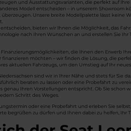
rzeugen und Ausstattungsvarianten, die perfekt auf Ih
r ein anderes Modell entscheiden – in unserem Showroom
 überzeugen. Unsere breite Modellpalette lässt keine Wün
t.
 entscheiden, bieten wir Ihnen die Möglichkeit, das Fa
chnologie nach Ihren Wünschen an und erstellen Sie Ihr
nd Finanzierungsmöglichkeiten, die Ihnen den Erwerb Ih
r finanzieren möchten – wir finden die Lösung, die perf
res aktuellen Fahrzeugs, um den Umstieg auf Ihr neues 
dersachsen sind wir in Ihrer Nähe und stets für Sie d
sführlich beraten zu lassen oder eine Probefahrt zu ver
das genau Ihren Vorstellungen entspricht. Ob Sie schon 
 jedem Schritt des Weges.
ngstermin oder eine Probefahrt und erleben Sie selbst,
dorte begrüßen zu dürfen und Ihnen dabei zu helfen, Ihr
sich der Seat Leo