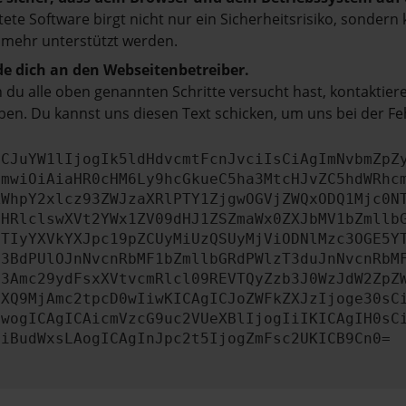
tete Software birgt nicht nur ein Sicherheitsrisiko, sonde
 mehr unterstützt werden.
e dich an den Webseitenbetreiber.
du alle oben genannten Schritte versucht hast, kontaktier
en. Du kannst uns diesen Text schicken, um uns bei der Fe
ICJuYW1lIjogIk5ldHdvcmtFcnJvciIsCiAgImNvbmZpZ
cmwiOiAiaHR0cHM6Ly9hcGkueC5ha3MtcHJvZC5hdWRhc
ZWhpY2xlcz93ZWJzaXRlPTY1ZjgwOGVjZWQxODQ1Mjc0N
bHRlclswXVt2YWx1ZV09dHJ1ZSZmaWx0ZXJbMV1bZmllb
JTIyYXVkYXJpc19pZCUyMiUzQSUyMjViODNlMzc3OGE5Y
b3BdPUlOJnNvcnRbMF1bZmllbGRdPWlzT3duJnNvcnRbM
b3Amc29ydFsxXVtvcmRlcl09REVTQyZzb3J0WzJdW2ZpZ
aXQ9MjAmc2tpcD0wIiwKICAgICJoZWFkZXJzIjoge30sC
ewogICAgICAicmVzcG9uc2VUeXBlIjogIiIKICAgIH0sC
OiBudWxsLAogICAgInJpc2t5IjogZmFsc2UKICB9Cn0=