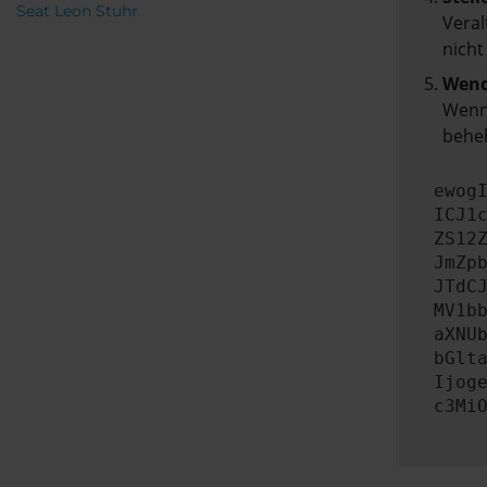
Seat Leon Stuhr
Veral
nicht
Wend
Wenn 
beheb
ewog
ICJ1
ZS12
JmZp
JTdC
MV1b
aXNU
bGlt
Ijog
c3Mi