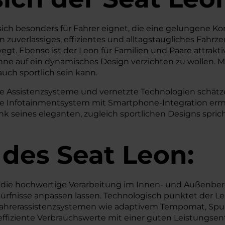
 sich besonders für Fahrer eignet, die eine gelungene
ein zuverlässiges, effizientes und alltagstaugliches Fahr
gt. Ebenso ist der Leon für Familien und Paare attrakt
ohne auf ein dynamisches Design verzichten zu wollen.
uch sportlich sein kann.
ne Assistenzsysteme und vernetzte Technologien schätzen
ive Infotainmentsystem mit Smartphone-Integration erm
seines eleganten, zugleich sportlichen Designs spricht
 des
Seat
Leon:
ie hochwertige Verarbeitung im Innen- und Außenberei
ürfnisse anpassen lassen. Technologisch punktet der 
ahrerassistenzsystemen wie adaptivem Tempomat, Spurh
ffiziente Verbrauchswerte mit einer guten Leistungsen