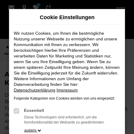
0
Zum
Hauptinhalt
Cookie Einstellungen
springen
Wir nutzen Cookies, um Ihnen die bestmögliche
Nutzung unserer Webseite zu ermöglichen und unsere
Kommunikation mit Ihnen zu verbessern. Wir
Startseite
Bremervörde
Audi
Audi A4 Fahrzeuge bei Schmidt +
berücksichtigen hierbei Ihre Präferenzen und
Koch für Bremervörde
verarbeiten Daten für Marketing und Statistiken nur,
wenn Sie uns Ihre Einwilligung geben. Wenn Sie zu
einem späteren Zeitpunkt Ihre Meinung ändern, können
Audi A4 Fahrzeuge bei Schmidt +
Sie die Einwilligung jederzeit für die Zukunft widerrufen.
Weitere Informationen zum Umfang der
Koch für Bremervörde
Datenverarbeitung finden Sie hier:
Datenschutzerklärung
Impressum
Der Audi A4 ist die perfekte Wahl für alle in
Folgende Kategorien von Cookies werden von uns eingesetzt:
Bremervörde, die ein zuverlässiges und modernes
Fahrzeug suchen. Ob für den täglichen Arbeitsweg,
Essentiell
Wochenendausflüge oder lange Reisen, der Audi
Diese Technologien sind erforderlich, um die
A4 bietet Komfort, Effizienz und modernes Design,
Kernfunktionalität der Webseite zu gewährleisten.
das sowohl in der Stadt als auch auf dem Land
audaris