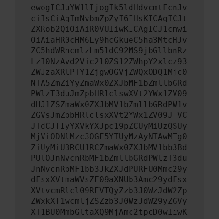
ewogICJuYW1lIjogIk5ldHdvcmtFcnJv
ciIsCiAgImNvbmZpZyI6IHsKICAgICJt
ZXRob2QiOiAiR0VUIiwKICAgICJ1cmwi
OiAiaHR0cHM6Ly9hcGkueC5ha3MtcHJv
ZC5hdWRhcmlzLm5ldC92MS9jbGllbnRz
LzI0NzAvd2Vic2l0ZS12ZWhpY2xlcz93
ZWJzaXRlPTY1ZjgwOGVjZWQxODQ1Mjc0
NTA5ZmZiYyZmaWx0ZXJbMF1bZmllbGRd
PWlzT3duJmZpbHRlclswXVt2YWx1ZV09
dHJ1ZSZmaWx0ZXJbMV1bZmllbGRdPW1v
ZGVsJmZpbHRlclsxXVt2YWx1ZV09JTVC
JTdCJTIyYXVkYXJpc19pZCUyMiUzQSUy
MjViODNlMzc3OGE5YTUyMzAyNTAwMTg0
ZiUyMiU3RCU1RCZmaWx0ZXJbMV1bb3Bd
PUlOJnNvcnRbMF1bZmllbGRdPWlzT3du
JnNvcnRbMF1bb3JkZXJdPURFU0Mmc29y
dFsxXVtmaWVsZF09aXNUb3Amc29ydFsx
XVtvcmRlcl09REVTQyZzb3J0WzJdW2Zp
ZWxkXT1wcmljZSZzb3J0WzJdW29yZGVy
XT1BU0MmbGltaXQ9MjAmc2tpcD0wIiwK