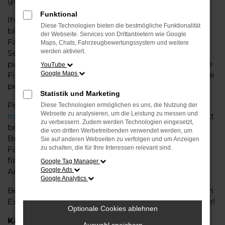
glänzt.
Funktional
Ihr Audi Autohaus in der Nähe von Bremervörde
Diese Technologien bieten die bestmögliche Funktionalität
bietet Ihnen neben einer breiten Auswahl an Audi
der Webseite. Services von Drittanbietern wie Google
Fahrzeugen auch umfassende Beratung und
Maps, Chats, Fahrzeugbewertungssystem und weitere
werden aktiviert.
Service. Wir unterstützen Sie bei der Auswahl des
passenden Modells und bieten maßgeschneiderte
YouTube
Google Maps
Finanzierungslösungen sowie Leasingoptionen, die
perfekt zu Ihrem Budget und Bedarf passen.
Statistik und Marketing
Profitieren Sie von zusätzlichen Services wie
Diese Technologien ermöglichen es uns, die Nutzung der
Webseite zu analysieren, um die Leistung zu messen und
Inzahlungnahme
,
Wartung und Reparaturen
direkt
zu verbessern. Zudem werden Technologien eingesetzt,
bei Ihrem Audi Autohaus in der Nähe von
die von dritten Werbetreibenden verwendet werden, um
Bremervörde. Mit unserer großen Auswahl an
Sie auf anderen Webseiten zu verfolgen und um Anzeigen
zu schalten, die für Ihre Interessen relevant sind.
Fahrzeugen und der professionellen Beratung
finden Sie bei uns das Fahrzeug, das Ihre
Google Tag Manager
Google Ads
Ansprüche erfüllt.
Google Analytics
Besuchen Sie uns und lassen Sie sich von unserem
Expertenteam beraten – der Audi A4 wartet auf Sie!
Optionale Cookies ablehnen
Kategorie