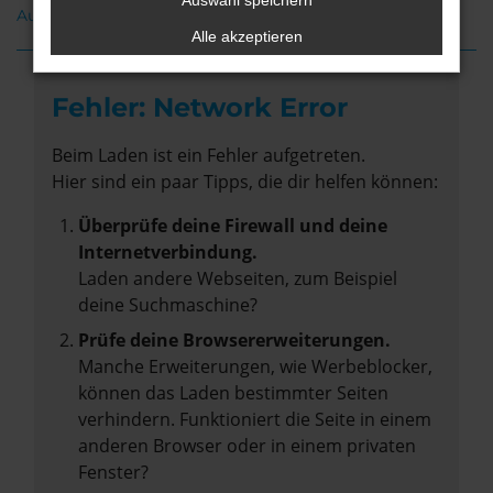
Auswahl speichern
Audi A4 Gebrauchtwagen Bremervörde
Alle akzeptieren
Fehler: Network Error
Beim Laden ist ein Fehler aufgetreten.
Hier sind ein paar Tipps, die dir helfen können:
Überprüfe deine Firewall und deine
Internetverbindung.
Laden andere Webseiten, zum Beispiel
deine Suchmaschine?
Prüfe deine Browsererweiterungen.
Manche Erweiterungen, wie Werbeblocker,
können das Laden bestimmter Seiten
verhindern. Funktioniert die Seite in einem
anderen Browser oder in einem privaten
Fenster?