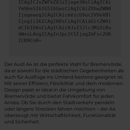
ICAgICJoZWFkZXJzIjoge30sCiAgICAi
Ym9keSI6IG51bGwsCiAgICAiZXhwZWN0
IjogewogICAgICAicmVzcG9uc2VUeXBl
IjogIiIKICAgIH0sCiAgICAidGltZW91
dCI6IDAsCiAgICAicHJvZ3Jlc3MiOiBu
dWxsLAogICAgInJpc2t5IjogZmFsc2UK
ICB9Cn0=
Der Audi A4 ist die perfekte Wahl für Bremervörde,
da er sowohl für die städtischen Gegebenheiten als
auch für Ausflüge ins Umland bestens geeignet ist.
Mit seiner Effizienz, Flexibilität und dem modernen
Design passt er ideal in die Umgebung von
Bremervörde und bietet Fahrkomfort für jeden
Anlass. Ob Sie durch den Stadtverkehr pendeln
oder längere Strecken fahren möchten – der A4
überzeugt mit Wirtschaftlichkeit, Funktionalität
und Sicherheit.