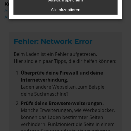
Auswahl speichern
Kategorie
Alle akzeptieren
Audi A6 e-tron Gebrauchtwagen Bremervörde
Audi A6 e-tron Bremervörde
Fehler: Network Error
Beim Laden ist ein Fehler aufgetreten.
Hier sind ein paar Tipps, die dir helfen können:
Überprüfe deine Firewall und deine
Internetverbindung.
Laden andere Webseiten, zum Beispiel
deine Suchmaschine?
Prüfe deine Browsererweiterungen.
Manche Erweiterungen, wie Werbeblocker,
können das Laden bestimmter Seiten
verhindern. Funktioniert die Seite in einem