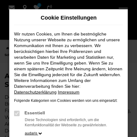
0
Zum
Hauptinhalt
Cookie Einstellungen
springen
Wir nutzen Cookies, um Ihnen die bestmögliche
Nutzung unserer Webseite zu ermöglichen und unsere
Kommunikation mit Ihnen zu verbessern. Wir
Startseite
Bremervörde
Audi
Audi A6 e-tron Fahrzeuge bei
berücksichtigen hierbei Ihre Präferenzen und
Schmidt + Koch für Bremervörde
verarbeiten Daten für Marketing und Statistiken nur,
wenn Sie uns Ihre Einwilligung geben. Wenn Sie zu
einem späteren Zeitpunkt Ihre Meinung ändern, können
Audi A6 e-tron Fahrzeuge bei
Sie die Einwilligung jederzeit für die Zukunft widerrufen.
Weitere Informationen zum Umfang der
Schmidt + Koch für Bremervörde
Datenverarbeitung finden Sie hier:
Datenschutzerklärung
Impressum
Der Audi A6 e-tron ist die perfekte Wahl für alle in
Folgende Kategorien von Cookies werden von uns eingesetzt:
Bremervörde, die ein zuverlässiges und modernes
Fahrzeug suchen. Ob für den täglichen Arbeitsweg,
Essentiell
Wochenendausflüge oder lange Reisen, der Audi
Diese Technologien sind erforderlich, um die
A6 e-tron bietet Komfort, Effizienz und modernes
Kernfunktionalität der Webseite zu gewährleisten.
Design, das sowohl in der Stadt als auch auf dem
audaris