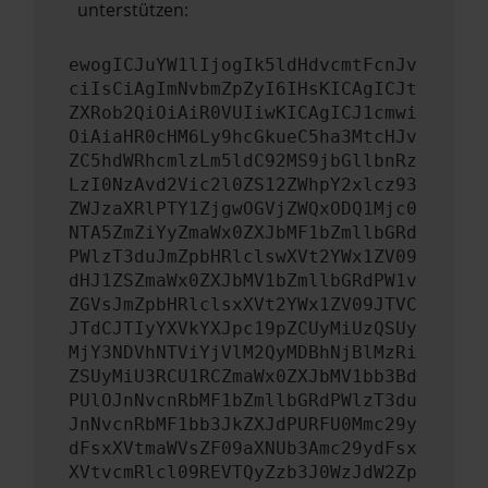
unterstützen:
ewogICJuYW1lIjogIk5ldHdvcmtFcnJv
ciIsCiAgImNvbmZpZyI6IHsKICAgICJt
ZXRob2QiOiAiR0VUIiwKICAgICJ1cmwi
OiAiaHR0cHM6Ly9hcGkueC5ha3MtcHJv
ZC5hdWRhcmlzLm5ldC92MS9jbGllbnRz
LzI0NzAvd2Vic2l0ZS12ZWhpY2xlcz93
ZWJzaXRlPTY1ZjgwOGVjZWQxODQ1Mjc0
NTA5ZmZiYyZmaWx0ZXJbMF1bZmllbGRd
PWlzT3duJmZpbHRlclswXVt2YWx1ZV09
dHJ1ZSZmaWx0ZXJbMV1bZmllbGRdPW1v
ZGVsJmZpbHRlclsxXVt2YWx1ZV09JTVC
JTdCJTIyYXVkYXJpc19pZCUyMiUzQSUy
MjY3NDVhNTViYjVlM2QyMDBhNjBlMzRi
ZSUyMiU3RCU1RCZmaWx0ZXJbMV1bb3Bd
PUlOJnNvcnRbMF1bZmllbGRdPWlzT3du
JnNvcnRbMF1bb3JkZXJdPURFU0Mmc29y
dFsxXVtmaWVsZF09aXNUb3Amc29ydFsx
XVtvcmRlcl09REVTQyZzb3J0WzJdW2Zp