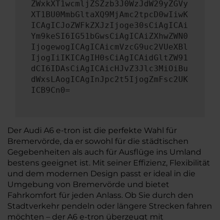
ZWxkXT1wcmljZSZzb3J0WzJdW29yZGVy
XT1BU0MmbGltaXQ9MjAmc2tpcD0wIiwK
ICAgICJoZWFkZXJzIjoge30sCiAgICAi
Ym9keSI6IG51bGwsCiAgICAiZXhwZWN0
IjogewogICAgICAicmVzcG9uc2VUeXBl
IjogIiIKICAgIH0sCiAgICAidGltZW91
dCI6IDAsCiAgICAicHJvZ3Jlc3MiOiBu
dWxsLAogICAgInJpc2t5IjogZmFsc2UK
ICB9Cn0=
Der Audi A6 e-tron ist die perfekte Wahl für
Bremervörde, da er sowohl für die städtischen
Gegebenheiten als auch für Ausflüge ins Umland
bestens geeignet ist. Mit seiner Effizienz, Flexibilität
und dem modernen Design passt er ideal in die
Umgebung von Bremervörde und bietet
Fahrkomfort für jeden Anlass. Ob Sie durch den
Stadtverkehr pendeln oder längere Strecken fahren
möchten – der A6 e-tron überzeugt mit