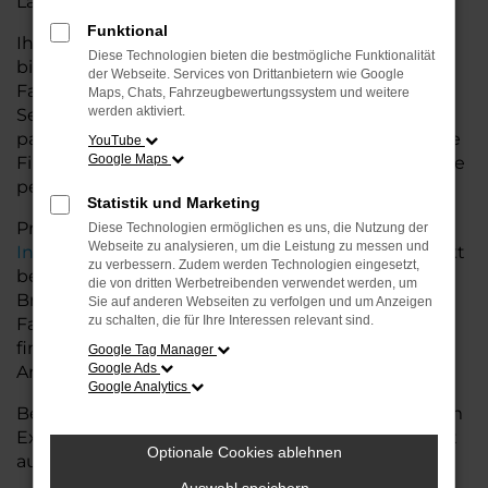
Land glänzt.
Funktional
Ihr Audi Autohaus in der Nähe von Bremervörde
Diese Technologien bieten die bestmögliche Funktionalität
bietet Ihnen neben einer breiten Auswahl an Audi
der Webseite. Services von Drittanbietern wie Google
Fahrzeugen auch umfassende Beratung und
Maps, Chats, Fahrzeugbewertungssystem und weitere
werden aktiviert.
Service. Wir unterstützen Sie bei der Auswahl des
passenden Modells und bieten maßgeschneiderte
YouTube
Google Maps
Finanzierungslösungen sowie Leasingoptionen, die
perfekt zu Ihrem Budget und Bedarf passen.
Statistik und Marketing
Profitieren Sie von zusätzlichen Services wie
Diese Technologien ermöglichen es uns, die Nutzung der
Webseite zu analysieren, um die Leistung zu messen und
Inzahlungnahme
,
Wartung und Reparaturen
direkt
zu verbessern. Zudem werden Technologien eingesetzt,
bei Ihrem Audi Autohaus in der Nähe von
die von dritten Werbetreibenden verwendet werden, um
Bremervörde. Mit unserer großen Auswahl an
Sie auf anderen Webseiten zu verfolgen und um Anzeigen
zu schalten, die für Ihre Interessen relevant sind.
Fahrzeugen und der professionellen Beratung
finden Sie bei uns das Fahrzeug, das Ihre
Google Tag Manager
Google Ads
Ansprüche erfüllt.
Google Analytics
Besuchen Sie uns und lassen Sie sich von unserem
Expertenteam beraten – der Audi A6 e-tron wartet
Optionale Cookies ablehnen
auf Sie!