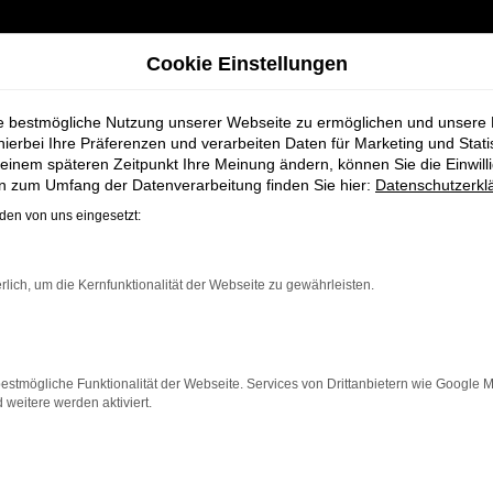
Cookie Einstellungen
ie bestmögliche Nutzung unserer Webseite zu ermöglichen und unsere
hierbei Ihre Präferenzen und verarbeiten Daten für Marketing und Stati
einem späteren Zeitpunkt Ihre Meinung ändern, können Sie die Einwillig
für Bremervörde
en zum Umfang der Datenverarbeitung finden Sie hier:
Datenschutzerkl
en von uns eingesetzt:
ge bei Schmidt +
rlich, um die Kernfunktionalität der Webseite zu gewährleisten.
estmögliche Funktionalität der Webseite. Services von Drittanbietern wie Google 
eitere werden aktiviert.
örde, die ein zuverlässiges und modernes Fahrzeug suche
tet Komfort, Effizienz und modernes Design, das sowohl
et Ihnen neben einer breiten Auswahl an Audi Fahrzeug