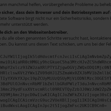
kann manchmal helfen, vorübergehende Probleme zu beheb
e sicher, dass dein Browser und dein Betriebssystem au
tete Software birgt nicht nur ein Sicherheitsrisiko, sonde
 mehr unterstützt werden.
e dich an den Webseitenbetreiber.
du alle oben genannten Schritte versucht hast, kontaktier
en. Du kannst uns diesen Text schicken, um uns bei der Fe
ICJuYW1lIjogIk5ldHdvcmtFcnJvciIsCiAgImNvbmZpZ
cmwiOiAiaHR0cHM6Ly9hcGkueC5ha3MtcHJvZC5hdWRhc
ZWhpY2xlcz93ZWJzaXRlPTY1ZjgwOGVjZWQxODQ1Mjc0N
bHRlclswXVt2YWx1ZV09dHJ1ZSZmaWx0ZXJbMV1bZmllb
JTIyYXVkYXJpc19pZCUyMiUzQSUyMjViODNlMzc3OGE5Y
b3BdPUlOJnNvcnRbMF1bZmllbGRdPWlzT3duJnNvcnRbM
b3Amc29ydFsxXVtvcmRlcl09REVTQyZzb3J0WzJdW2ZpZ
aXQ9MjAmc2tpcD0wIiwKICAgICJoZWFkZXJzIjoge30sC
ewogICAgICAicmVzcG9uc2VUeXBlIjogIiIKICAgIH0sC
OiBudWxsLAogICAgInJpc2t5IjogZmFsc2UKICB9Cn0=