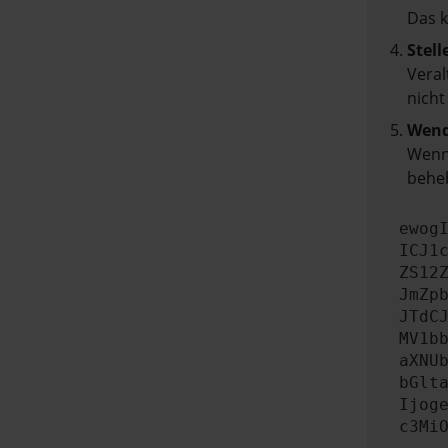
Das 
Stell
Veral
nicht
Wend
Wenn 
beheb
ewog
ICJ1
ZS12
JmZp
JTdC
MV1b
aXNU
bGlt
Ijog
c3Mi