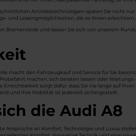
tschrittlichen Antriebstechnologien sparen Sie nicht nu
s- und Leasingmöglichkeiten, die es Ihnen erleichtern, 
e von Bremervörde und lassen Sie sich von unserem Rund
keit
örde macht den Fahrzeugkauf und Service für Sie beson
ine Probefahrt machen, sich beraten lassen oder Wartun
e Erreichbarkeit sorgt dafür, dass Sie nie lange auf Ihr
 und Ihre Mobilität ist jederzeit sichergestellt.
ich die Audi A8
chste Ansprüche an Komfort, Technologie und Luxus stell
uf exzellenten Komfort, innovative Technik und eine sou