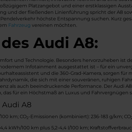
ßzügigem Platzangebot und einer erstklassigen Aussta
g und der fließenden Linienführung spricht der A8 sowoh
 Pendelverkehr höchste Entspannung suchen. Kurz gesagt: 
nem
Fahrzeug
vereinen möchten.
 des
Audi
A8:
omfort und Technologie. Besonders hervorzuheben ist d
ernem Infotainment ausgestattet ist – für ein unverglei
rhalteassistent und die 360-Grad-Kamera, sorgen für me
rdynamik, die sich mit einer souveränen, ruhigen Fahrt
zienz als auch beeindruckende Performance. Der Audi A8
 das für ein Höchstmaß an Luxus und Fahrvergnügen s
 Audi A8
l/100 km; CO
-Emissionen (kombiniert): 236-183 g/km; CO
2
,4 kWh/100 km plus 5,2-4,4 l/100 km; Kraftstoffverbrauch