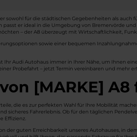
 er sowohl für die städtischen Gegebenheiten als auch f
gn passt er ideal in die Umgebung von Bremervörde und 
chten – der A8 überzeugt mit Wirtschaftlichkeit, Funkt
nzierungsoptionen sowie einer bequemen Inzahlungnahme 
t Ihr Audi Autohaus immer in Ihrer Nähe, um Ihnen ein
einer Probefahrt – jetzt Termin vereinbaren und mehr er
von
[
MARKE
]
A8
teile, die es zur perfekten Wahl für Ihre Mobilität mac
nd sicheres Fahrerlebnis. Ob für den täglichen Pendelve
 Effizienz.
on der guten Erreichbarkeit unseres Autohauses, in dem
iduell und hilft Ihnen, das passende Fahrzeug für Ihre 