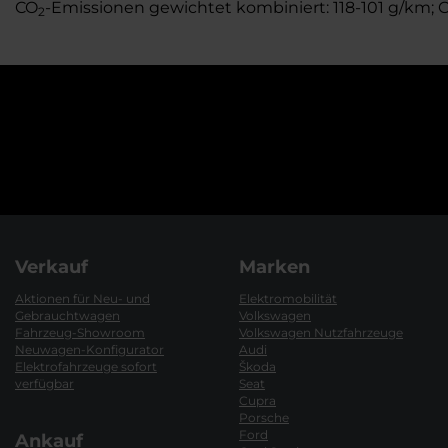
CO
-Emissionen gewichtet kombiniert: 118-101 g/km; 
2
Verkauf
Marken
Aktionen für Neu- und
Elektromobilität
Gebrauchtwagen
Volkswagen
Fahrzeug-Showroom
Volkswagen Nutzfahrzeuge
Neuwagen-Konfigurator
Audi
Elektrofahrzeuge sofort
Škoda
verfügbar
Seat
Cupra
Porsche
Ford
Ankauf