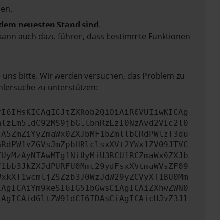
en.
f dem neuesten Stand sind.
rn kann auch dazu führen, dass bestimmte Funktionen
e uns bitte. Wir werden versuchen, das Problem zu
hlersuche zu unterstützen:
yI6IHsKICAgICJtZXRob2QiOiAiR0VUIiwKICAg
mlzLm5ldC92MS9jbGllbnRzLzI0NzAvd2Vic2l0
TA5ZmZiYyZmaWx0ZXJbMF1bZmllbGRdPWlzT3du
GRdPW1vZGVsJmZpbHRlclsxXVt2YWx1ZV09JTVC
TUyMzAyNTAwMTg1NiUyMiU3RCU1RCZmaWx0ZXJb
F1bb3JkZXJdPURFU0Mmc29ydFsxXVtmaWVsZF09
WxkXT1wcmljZSZzb3J0WzJdW29yZGVyXT1BU0Mm
iAgICAiYm9keSI6IG51bGwsCiAgICAiZXhwZWN0
iAgICAidGltZW91dCI6IDAsCiAgICAicHJvZ3Jl