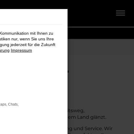
 Kommunikation mit Ihnen zu
stiken nur, wenn Sie uns Ihre
ung jederzeit für die Zukunft
ärung
Impressum
 Koch für
Maps, Chats,
n. Ob für den täglichen Arbeitsweg,
 in der Stadt als auch auf dem Land glänzt.
en auch umfassende Beratung und Service. Wir