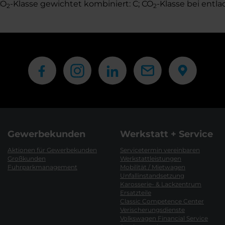
CO
-Klasse gewichtet kombiniert: C; CO
-Klasse bei entla
2
2
Gewerbekunden
Werkstatt + Service
Aktionen für Gewerbekunden
Servicetermin vereinbaren
Großkunden
Werkstattleistungen
Fuhrparkmanagement
Mobilität / Mietwagen
Unfallinstandsetzung
Karosserie- & Lackzentrum
Ersatzteile
Classic Competence Center
Verischerungsdienste
Volkswagen Financial Service