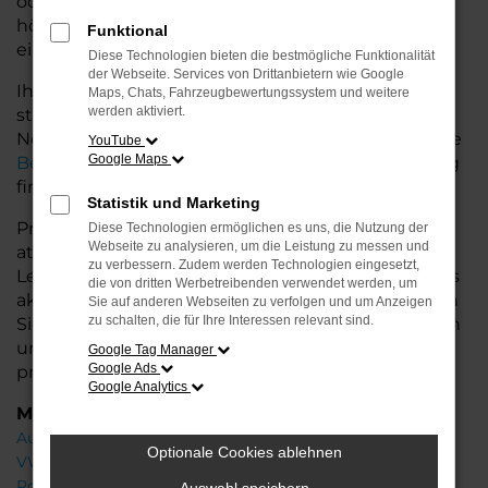
oder längere Fahrten – der Q3 bietet Ihnen
höchsten Fahrkomfort, innovative Features und
Funktional
eine herausragende Wirtschaftlichkeit.
Diese Technologien bieten die bestmögliche Funktionalität
der Webseite. Services von Drittanbietern wie Google
Ihr Audi Autohaus in der Nähe von Bremervörde
Maps, Chats, Fahrzeugbewertungssystem und weitere
werden aktiviert.
steht Ihnen mit einer breiten Auswahl an
Neuwagen zur Seite und bietet Ihnen umfassende
YouTube
Google Maps
Beratung
, damit Sie das für Sie passende Fahrzeug
finden.
Statistik und Marketing
Profitieren Sie von zusätzlichen Services wie
Diese Technologien ermöglichen es uns, die Nutzung der
Webseite zu analysieren, um die Leistung zu messen und
attraktiven Finanzierungsmöglichkeiten,
zu verbessern. Zudem werden Technologien eingesetzt,
Leasingangeboten und der Inzahlungnahme Ihres
die von dritten Werbetreibenden verwendet werden, um
aktuellen Fahrzeugs. Besuchen Sie uns und lassen
Sie auf anderen Webseiten zu verfolgen und um Anzeigen
zu schalten, die für Ihre Interessen relevant sind.
Sie sich von unseren Experten beraten – wir freuen
uns, Ihnen den perfekten Neuwagen zu
Google Tag Manager
Google Ads
präsentieren!
Google Analytics
Marken
Audi
Optionale Cookies ablehnen
VW
Porsche