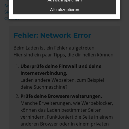
Auswahl speichern
Seat
Alle akzeptieren
Škoda
CUPRA
Fehler: Network Error
Beim Laden ist ein Fehler aufgetreten.
Hier sind ein paar Tipps, die dir helfen können:
Überprüfe deine Firewall und deine
Internetverbindung.
Laden andere Webseiten, zum Beispiel
deine Suchmaschine?
Prüfe deine Browsererweiterungen.
Manche Erweiterungen, wie Werbeblocker,
können das Laden bestimmter Seiten
verhindern. Funktioniert die Seite in einem
anderen Browser oder in einem privaten