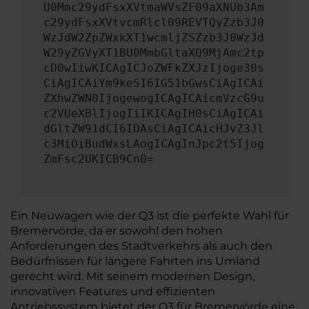
U0Mmc29ydFsxXVtmaWVsZF09aXNUb3Am
c29ydFsxXVtvcmRlcl09REVTQyZzb3J0
WzJdW2ZpZWxkXT1wcmljZSZzb3J0WzJd
W29yZGVyXT1BU0MmbGltaXQ9MjAmc2tp
cD0wIiwKICAgICJoZWFkZXJzIjoge30s
CiAgICAiYm9keSI6IG51bGwsCiAgICAi
ZXhwZWN0IjogewogICAgICAicmVzcG9u
c2VUeXBlIjogIiIKICAgIH0sCiAgICAi
dGltZW91dCI6IDAsCiAgICAicHJvZ3Jl
c3MiOiBudWxsLAogICAgInJpc2t5Ijog
ZmFsc2UKICB9Cn0=
Ein Neuwagen wie der Q3 ist die perfekte Wahl für
Bremervörde, da er sowohl den hohen
Anforderungen des Stadtverkehrs als auch den
Bedürfnissen für längere Fahrten ins Umland
gerecht wird. Mit seinem modernen Design,
innovativen Features und effizienten
Antriebssystem bietet der Q3 für Bremervörde eine