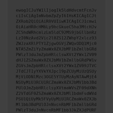
ewogICJuYW1lIjogIk5ldHdvcmtFcnJv
ciIsCiAgImNvbmZpZyI6IHsKICAgICJt
ZXRob2QiOiAiR0VUIiwKICAgICJ1cmwi
OiAiaHR0cHM6Ly9hcGkueC5ha3MtcHJv
ZC5hdWRhcmlzLm5ldC92MS9jbGllbnRz
LzI0NzAvd2Vic2l0ZS12ZWhpY2xlcz93
ZWJzaXRlPTY1ZjgwOGVjZWQxODQ1Mjc0
NTA5ZmZiYyZmaWx0ZXJbMF1bZmllbGRd
PWlzT3duJmZpbHRlclswXVt2YWx1ZV09
dHJ1ZSZmaWx0ZXJbMV1bZmllbGRdPW1v
ZGVsJmZpbHRlclsxXVt2YWx1ZV09JTVC
JTdCJTIyYXVkYXJpc19pZCUyMiUzQSUy
MjViODNlMzc3OGE5YTUyMzAyNTAwMjE4
NSUyMiU3RCU1RCZmaWx0ZXJbMV1bb3Bd
PUlOJmZpbHRlclsyXVtmaWVsZF09dXNh
Z2VTdGF0ZSZmaWx0ZXJbMl1bdmFsdWVd
PSU1QiUyMk5FVyUyMiU1RCZmaWx0ZXJb
Ml1bb3BdPUlOJnNvcnRbMF1bZmllbGRd
PWlzT3duJnNvcnRbMF1bb3JkZXJdPURF