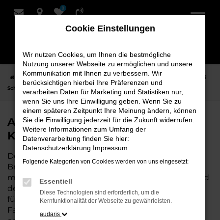
0
Zum
Hauptinhalt
Cookie Einstellungen
springen
Wir nutzen Cookies, um Ihnen die bestmögliche
Nutzung unserer Webseite zu ermöglichen und unsere
Kommunikation mit Ihnen zu verbessern. Wir
Startseite
Bremervörde
Audi
Audi Q3
Audi Q3 Neuwagen bei
berücksichtigen hierbei Ihre Präferenzen und
Schmidt + Koch für Bremervörde
verarbeiten Daten für Marketing und Statistiken nur,
wenn Sie uns Ihre Einwilligung geben. Wenn Sie zu
einem späteren Zeitpunkt Ihre Meinung ändern, können
Audi Q3 Neuwagen bei Schmidt +
Sie die Einwilligung jederzeit für die Zukunft widerrufen.
Weitere Informationen zum Umfang der
Koch für Bremervörde
Datenverarbeitung finden Sie hier:
Datenschutzerklärung
Impressum
Der Audi Q3 ist die perfekte Wahl für alle, die für
Folgende Kategorien von Cookies werden von uns eingesetzt:
Bremervörde einen Neuwagen suchen. Mit seiner
modernen Technik, seinem effizienten Antrieb und
Essentiell
dem stilvollen Design ist der Q3 die ideale Lösung
Diese Technologien sind erforderlich, um die
für jeden, der ein zuverlässiges und komfortables
Kernfunktionalität der Webseite zu gewährleisten.
Fahrzeug möchte. Egal, ob für den Stadtverkehr
audaris