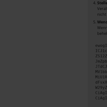
Stell
Veral
nicht
Wend
Wenn 
beheb
ewog
ICJ1
ZS12
JmZp
JTdC
MV1b
MiU1
dFsx
W29y
CiAg
CiAg