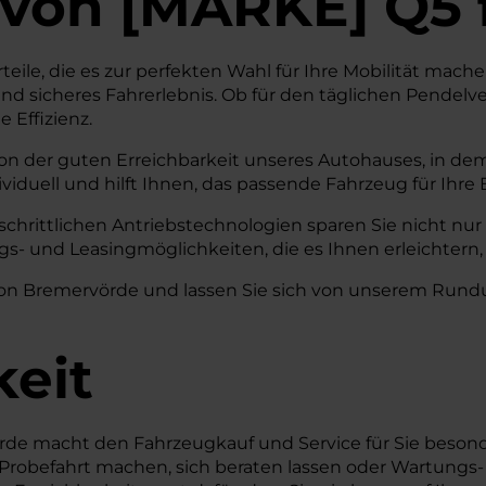
von
[
MARKE
]
Q5
teile, die es zur perfekten Wahl für Ihre Mobilität mac
nd sicheres Fahrerlebnis. Ob für den täglichen Pendelve
 Effizienz.
on der guten Erreichbarkeit unseres Autohauses, in dem
iduell und hilft Ihnen, das passende Fahrzeug für Ihre 
tschrittlichen Antriebstechnologien sparen Sie nicht nu
s- und Leasingmöglichkeiten, die es Ihnen erleichtern, 
e von Bremervörde und lassen Sie sich von unserem Rund
keit
örde macht den Fahrzeugkauf und Service für Sie beson
ine Probefahrt machen, sich beraten lassen oder Wartun