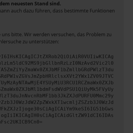
f dem neuesten Stand sind.
rn kann auch dazu führen, dass bestimmte Funktionen
e uns bitte. Wir werden versuchen, das Problem zu
hlersuche zu unterstützen:
yI6IHsKICAgICJtZXRob2QiOiAiR0VUIiwKICAg
mlzLm5ldC92MS9jbGllbnRzLzI0NzAvd2Vic2l0
TA5ZmZiYyZmaWx0ZXJbMF1bZmllbGRdPWlzT3du
GRdPW1vZGVsJmZpbHRlclsxXVt2YWx1ZV09JTVC
TUyMzAyNTAwMjE4YSUyMiU3RCU1RCZmaWx0ZXJb
SZmaWx0ZXJbMl1bdmFsdWVdPSU1QiUyMk5FVyUy
WlzT3duJnNvcnRbMF1bb3JkZXJdPURFU0Mmc29y
yZzb3J0WzJdW2ZpZWxkXT1wcmljZSZzb3J0WzJd
WFkZXJzIjoge30sCiAgICAiYm9keSI6IG51bGws
jogIiIKICAgIH0sCiAgICAidGltZW91dCI6IDAs
mFsc2UKICB9Cn0=