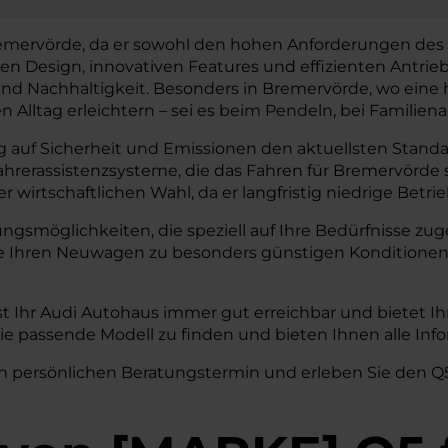
remervörde, da er sowohl den hohen Anforderungen des 
n Design, innovativen Features und effizienten Antrie
 Nachhaltigkeit. Besonders in Bremervörde, wo eine hohe
n Alltag erleichtern – sei es beim Pendeln, bei Familien
 auf Sicherheit und Emissionen den aktuellsten Standar
Fahrerassistenzsysteme, die das Fahren für Bremervörde
wirtschaftlichen Wahl, da er langfristig niedrige Betri
rungsmöglichkeiten, die speziell auf Ihre Bedürfnisse 
ie Ihren Neuwagen zu besonders günstigen Konditionen
t Ihr Audi Autohaus immer gut erreichbar und bietet 
 Sie passende Modell zu finden und bieten Ihnen alle I
n persönlichen Beratungstermin und erleben Sie den Q5 