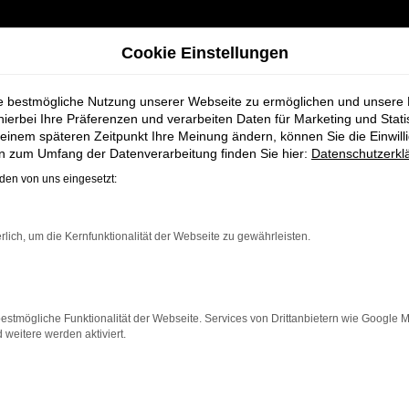
Cookie Einstellungen
ie bestmögliche Nutzung unserer Webseite zu ermöglichen und unsere
hierbei Ihre Präferenzen und verarbeiten Daten für Marketing und Stati
einem späteren Zeitpunkt Ihre Meinung ändern, können Sie die Einwillig
idt + Koch für Bremervörde
en zum Umfang der Datenverarbeitung finden Sie hier:
Datenschutzerkl
en von uns eingesetzt:
n bei Schmidt +
rlich, um die Kernfunktionalität der Webseite zu gewährleisten.
estmögliche Funktionalität der Webseite. Services von Drittanbietern wie Google 
eitere werden aktiviert.
Bremervörde einen Neuwagen suchen. Mit seiner modernen
en, der ein zuverlässiges und komfortables Fahrzeug möc
innovative Features und eine herausragende Wirtschaftl