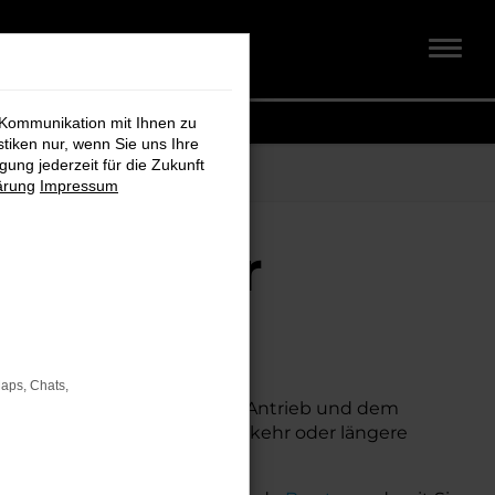
 Kommunikation mit Ihnen zu
stiken nur, wenn Sie uns Ihre
ung jederzeit für die Zukunft
ärung
Impressum
 Koch für
Maps, Chats,
 Technik, seinem effizienten Antrieb und dem
hte. Egal, ob für den Stadtverkehr oder längere
ichkeit.