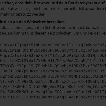
e sicher, dass dein Browser und dein Betriebssystem au
tete Software birgt nicht nur ein Sicherheitsrisiko, sonde
 mehr unterstützt werden.
e dich an den Webseitenbetreiber.
du alle oben genannten Schritte versucht hast, kontaktier
en. Du kannst uns diesen Text schicken, um uns bei der Fe
ICJuYW1lIjogIk5ldHdvcmtFcnJvciIsCiAgImNvbmZpZ
cmwiOiAiaHR0cHM6Ly9hcGkueC5ha3MtcHJvZC5hdWRhc
ZWhpY2xlcz93ZWJzaXRlPTY1ZjgwOGVjZWQxODQ1Mjc0N
bHRlclswXVt2YWx1ZV09dHJ1ZSZmaWx0ZXJbMV1bZmllb
JTIyYXVkYXJpc19pZCUyMiUzQSUyMjViODNlMzc3OGE5Y
b3BdPUlOJmZpbHRlclsyXVtmaWVsZF09dXNhZ2VTdGF0Z
RCZmaWx0ZXJbMl1bb3BdPUlOJnNvcnRbMF1bZmllbGRdP
XVtmaWVsZF09aXNUb3Amc29ydFsxXVtvcmRlcl09REVTQ
ZGVyXT1BU0MmbGltaXQ9MjAmc2tpcD0wIiwKICAgICJoZ
ICAiZXhwZWN0IjogewogICAgICAicmVzcG9uc2VUeXBlI
ICAicHJvZ3Jlc3MiOiBudWxsLAogICAgInJpc2t5IjogZ