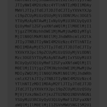
JTIyNWI4M2UzNzc4YTlhNTIzMDI1MDAy
MWVlJTIyJTdEJTJDJTdCJTIyYXVkYXJp
c19pZCUyMiUzQSUyMjViODNlMzc3OGE5
YTUyMzAyNTAwMjIxNyUyMiU3RCUyQyU3
QiUyMmF1ZGFyaXNfaWQlMjIlM0ElMjI1
YjgzZTM3NzhhOWE1MjMwMjUwMDIyMTgl
MjIlN0QlMkMlN0IlMjJhdWRhcmlzX2lk
JTIyJTNBJTIyNWI4M2UzNzc4YTlhNTIz
MDI1MDAyMjE5JTIyJTdEJTJDJTdCJTIy
YXVkYXJpc19pZCUyMiUzQSUyMjViODNl
Mzc3OGE5YTUyMzAyNTAwMjIxYSUyMiU3
RCUyQyU3QiUyMmF1ZGFyaXNfaWQlMjIl
M0ElMjI1YjgzZTM3NzhhOWE1MjMwMjUw
MDIyZWQlMjIlN0QlMkMlN0IlMjJhdWRh
cmlzX2lkJTIyJTNBJTIyNWI4M2UzNzc4
YTlhNTIzMDI1MDAyM2FlJTIyJTdEJTJD
JTdCJTIyYXVkYXJpc19pZCUyMiUzQSUy
MjVjYzkzNmIxYjkzZTU2NDQ1NDVhNGNi
YSUyMiU3RCUyQyU3QiUyMmF1ZGFyaXNf
aWQlMjIlM0ElMjI1ZGVhMWU5NGI5M2U1