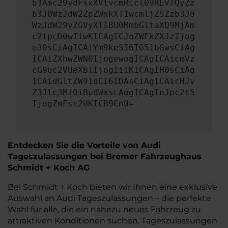
b3Amc29ydFsxXVtvcmRlcl09REVTQyZz
b3J0WzJdW2ZpZWxkXT1wcmljZSZzb3J0
WzJdW29yZGVyXT1BU0MmbGltaXQ9MjAm
c2tpcD0wIiwKICAgICJoZWFkZXJzIjog
e30sCiAgICAiYm9keSI6IG51bGwsCiAg
ICAiZXhwZWN0IjogewogICAgICAicmVz
cG9uc2VUeXBlIjogIiIKICAgIH0sCiAg
ICAidGltZW91dCI6IDAsCiAgICAicHJv
Z3Jlc3MiOiBudWxsLAogICAgInJpc2t5
IjogZmFsc2UKICB9Cn0=
Entdecken Sie die Vorteile von Audi
Tageszulassungen bei Bremer Fahrzeughaus
Schmidt + Koch AG
Bei Schmidt + Koch bieten wir Ihnen eine exklusive
Auswahl an Audi Tageszulassungen – die perfekte
Wahl für alle, die ein nahezu neues Fahrzeug zu
attraktiven Konditionen suchen. Tageszulassungen