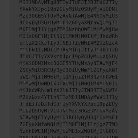
MDI1MDAyMTg0JTIyJTdEJTJDJTdCJTIy
YXVkYXJpc19pZCUyMiUzQSUyMjViODNl
Mzc3OGE5YTUyMzAyNTAwMjE4NSUyMiU3
RCUyQyU3QiUyMmF1ZGFyaXNfaWQlMjIl
M0ElMjI1YjgzZTM3NzhhOWE1MjMwMjUw
MDIxOGElMjIlN0QlMkMlN0IlMjJhdWRh
cmlzX2lkJTIyJTNBJTIyNWI4M2UzNzc4
YTlhNTIzMDI1MDAyMThjJTIyJTdEJTJD
JTdCJTIyYXVkYXJpc19pZCUyMiUzQSUy
MjViODNlMzc3OGE5YTUyMzAyNTAwMjE4
ZSUyMiU3RCUyQyU3QiUyMmF1ZGFyaXNf
aWQlMjIlM0ElMjI1YjgzZTM3NzhhOWE1
MjMwMjUwMDIxOTAlMjIlN0QlMkMlN0Il
MjJhdWRhcmlzX2lkJTIyJTNBJTIyNWI4
M2UzNzc4YTlhNTIzMDI1MDAyMWViJTIy
JTdEJTJDJTdCJTIyYXVkYXJpc19pZCUy
MiUzQSUyMjViODNlMzc3OGE5YTUyMzAy
NTAwMjFlYyUyMiU3RCUyQyU3QiUyMmF1
ZGFyaXNfaWQlMjIlM0ElMjI1YjgzZTM3
NzhhOWE1MjMwMjUwMDIxZWQlMjIlN0Ql
MkMlN0IlMjJhdWRhcmlzX2lkJTIyJTNB