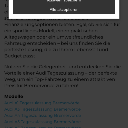
Auswahl speichern
Tageszulassungen, die Ihnen nicht nur den Vorteil
Alle akzeptieren
eines nahezu neuen Autos, sondern auch eine
schnelle Verfügbarkeit und flexiblere
Finanzierungsoptionen bieten. Egal, ob Sie sich für
ein sportliches Modell, einen praktischen
Alltagswagen oder ein umweltfreundliches
Fahrzeug entscheiden – bei uns finden Sie die
perfekte Lösung, die zu Ihrem Lebensstil und
Budget passt.
Nutzen Sie die Gelegenheit und entdecken Sie die
Vorteile einer Audi Tageszulassung – der perfekte
Weg, um ein Top-Fahrzeug zu einem attraktiven
Preis für Bremervörde zu fahren!
Modelle
Audi A1 Tageszulassung Bremervörde
Audi A3 Tageszulassung Bremervörde
Audi A4 Tageszulassung Bremervörde
Audi A5 Tageszulassung Bremervörde