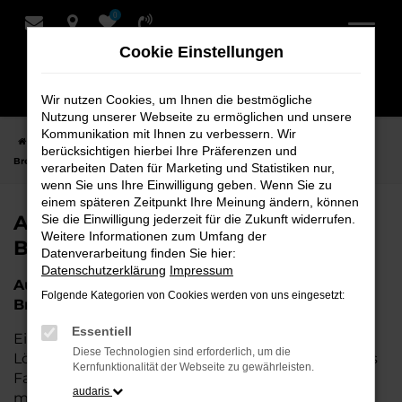
0
Zum
Hauptinhalt
Cookie Einstellungen
springen
Wir nutzen Cookies, um Ihnen die bestmögliche
Nutzung unserer Webseite zu ermöglichen und unsere
Kommunikation mit Ihnen zu verbessern. Wir
Startseite
Bremervörde
Audi
Audi Tageszulassung für
berücksichtigen hierbei Ihre Präferenzen und
Bremervörde bei Schmidt + Koch
verarbeiten Daten für Marketing und Statistiken nur,
wenn Sie uns Ihre Einwilligung geben. Wenn Sie zu
einem späteren Zeitpunkt Ihre Meinung ändern, können
Audi Tageszulassung für
Sie die Einwilligung jederzeit für die Zukunft widerrufen.
Weitere Informationen zum Umfang der
Bremervörde bei Schmidt + Koch
Datenverarbeitung finden Sie hier:
Datenschutzerklärung
Impressum
Audi Tageszulassung – Die perfekte Wahl für
Folgende Kategorien von Cookies werden von uns eingesetzt:
Bremervörde
Essentiell
Eine Audi Tageszulassung stellt die perfekte
Diese Technologien sind erforderlich, um die
Lösung für all diejenigen dar, die ein nahezu neues
Kernfunktionalität der Webseite zu gewährleisten.
Fahrzeug zu attraktiven Konditionen erwerben
audaris
möchten. Wenn Sie für Bremervörde nach einem