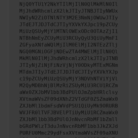
NjQ0YTU1Y2NkYTIlMjIlN0QlMkMlN0Il
MjJhdWRhcmlzX2lkJTIyJTNBJTIyNWUx
NWIyN2ZiOTNlNTY3M2E3NmNjOWUwJTIy
JTdEJTJDJTdCJTIyYXVkYXJpc19pZCUy
MiUzQSUyMjY1MTNlOWExODc0OTAzZjI1
NTBhNmEyZCUyMiU3RCUyQyU3QiUyMmF1
ZGFyaXNfaWQlMjIlM0ElMjI2NTEzZTlj
NGQ0MGNiOGFjNDEwZTA4MWElMjIlN0Ql
MkMlN0IlMjJhdWRhcmlzX2lkJTIyJTNB
JTIyNjZiNjFiNzVjNjY0ODkyMTExMGNm
MTdmJTIyJTdEJTJDJTdCJTIyYXVkYXJp
c19pZCUyMiUzQSUyMjY3NDVhNTViYjVl
M2QyMDBhNjBlMzRiZSUyMiU3RCU1RCZm
aWx0ZXJbMV1bb3BdPUlOJmZpbHRlclsy
XVtmaWVsZF09dXNhZ2VTdGF0ZSZmaWx0
ZXJbMl1bdmFsdWVdPSU1QiUyMk9ORURB
WVJFR0lTVFJBVElPTiUyMiU1RCZmaWx0
ZXJbMl1bb3BdPUlOJnNvcnRbMF1bZmll
bGRdPWlzT3duJnNvcnRbMF1bb3JkZXJd
PURFU0Mmc29ydFsxXVtmaWVsZF09aXNU