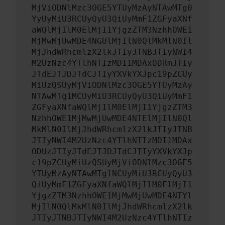
MjViODNlMzc3OGE5YTUyMzAyNTAwMTg0
YyUyMiU3RCUyQyU3QiUyMmF1ZGFyaXNf
aWQlMjIlM0ElMjI1YjgzZTM3NzhhOWE1
MjMwMjUwMDE4NGUlMjIlN0QlMkMlN0Il
MjJhdWRhcmlzX2lkJTIyJTNBJTIyNWI4
M2UzNzc4YTlhNTIzMDI1MDAxODRmJTIy
JTdEJTJDJTdCJTIyYXVkYXJpc19pZCUy
MiUzQSUyMjViODNlMzc3OGE5YTUyMzAy
NTAwMTg1MCUyMiU3RCUyQyU3QiUyMmF1
ZGFyaXNfaWQlMjIlM0ElMjI1YjgzZTM3
NzhhOWE1MjMwMjUwMDE4NTElMjIlN0Ql
MkMlN0IlMjJhdWRhcmlzX2lkJTIyJTNB
JTIyNWI4M2UzNzc4YTlhNTIzMDI1MDAx
ODUzJTIyJTdEJTJDJTdCJTIyYXVkYXJp
c19pZCUyMiUzQSUyMjViODNlMzc3OGE5
YTUyMzAyNTAwMTg1NCUyMiU3RCUyQyU3
QiUyMmF1ZGFyaXNfaWQlMjIlM0ElMjI1
YjgzZTM3NzhhOWE1MjMwMjUwMDE4NTYl
MjIlN0QlMkMlN0IlMjJhdWRhcmlzX2lk
JTIyJTNBJTIyNWI4M2UzNzc4YTlhNTIz