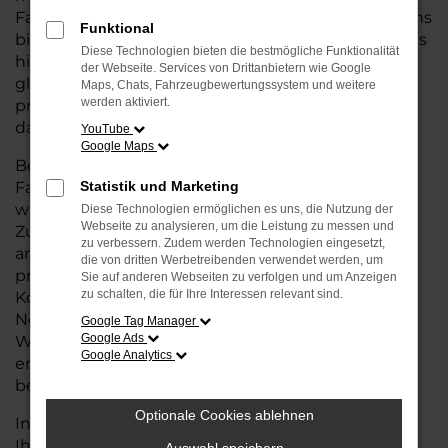
Fahrzeug suchen, das die Vorteile eines Neuwagens
Funktional
bietet – von modernster Technik und Sicherheit bis
Diese Technologien bieten die bestmögliche Funktionalität
hin zu einer erstklassigen Ausstattung – aber
der Webseite. Services von Drittanbietern wie Google
gleichzeitig von einem günstigeren Preis
Maps, Chats, Fahrzeugbewertungssystem und weitere
werden aktiviert.
profitieren wollen, ist eine Tageszulassung genau
das Richtige für Sie.
YouTube
Google Maps
Bei einer Tageszulassung handelt es sich um
Fahrzeuge, die nur wenige Tage zugelassen
Statistik und Marketing
wurden, aber dennoch in ausgezeichnetem
Diese Technologien ermöglichen es uns, die Nutzung der
Webseite zu analysieren, um die Leistung zu messen und
Zustand und mit voller Herstellergarantie
zu verbessern. Zudem werden Technologien eingesetzt,
angeboten werden. Sie erhalten also ein Auto, das
die von dritten Werbetreibenden verwendet werden, um
praktisch neu ist, jedoch zu deutlich günstigeren
Sie auf anderen Webseiten zu verfolgen und um Anzeigen
zu schalten, die für Ihre Interessen relevant sind.
Konditionen im Vergleich zum regulären
Neuwagenpreis. So können Sie Ihr
Google Tag Manager
Google Ads
Wunschfahrzeug zu einem attraktiven Preis
Google Analytics
erwerben und müssen dabei keine Kompromisse
bei der Qualität eingehen.
Optionale Cookies ablehnen
In unserem Autohaus für Bremervörde bieten wir
Ihnen eine große Auswahl an Audi