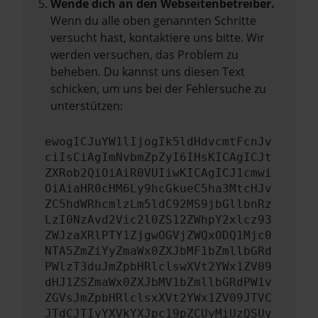
Wende dich an den Webseitenbetreiber.
Wenn du alle oben genannten Schritte
versucht hast, kontaktiere uns bitte. Wir
werden versuchen, das Problem zu
beheben. Du kannst uns diesen Text
schicken, um uns bei der Fehlersuche zu
unterstützen:
ewogICJuYW1lIjogIk5ldHdvcmtFcnJv
ciIsCiAgImNvbmZpZyI6IHsKICAgICJt
ZXRob2QiOiAiR0VUIiwKICAgICJ1cmwi
OiAiaHR0cHM6Ly9hcGkueC5ha3MtcHJv
ZC5hdWRhcmlzLm5ldC92MS9jbGllbnRz
LzI0NzAvd2Vic2l0ZS12ZWhpY2xlcz93
ZWJzaXRlPTY1ZjgwOGVjZWQxODQ1Mjc0
NTA5ZmZiYyZmaWx0ZXJbMF1bZmllbGRd
PWlzT3duJmZpbHRlclswXVt2YWx1ZV09
dHJ1ZSZmaWx0ZXJbMV1bZmllbGRdPW1v
ZGVsJmZpbHRlclsxXVt2YWx1ZV09JTVC
JTdCJTIyYXVkYXJpc19pZCUyMiUzQSUy