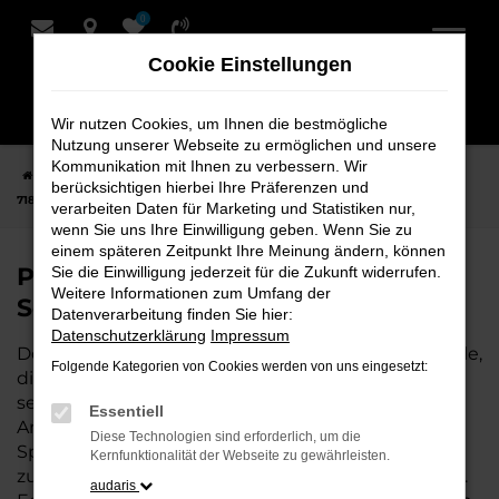
0
Zum
Hauptinhalt
Cookie Einstellungen
springen
Wir nutzen Cookies, um Ihnen die bestmögliche
Nutzung unserer Webseite zu ermöglichen und unsere
Kommunikation mit Ihnen zu verbessern. Wir
Startseite
Bremervörde
Porsche
Porsche 718 Spyder
Porsche
berücksichtigen hierbei Ihre Präferenzen und
718 Spyder Neuwagen bei Schmidt + Koch für Bremervörde
verarbeiten Daten für Marketing und Statistiken nur,
wenn Sie uns Ihre Einwilligung geben. Wenn Sie zu
einem späteren Zeitpunkt Ihre Meinung ändern, können
Porsche 718 Spyder Neuwagen bei
Sie die Einwilligung jederzeit für die Zukunft widerrufen.
Weitere Informationen zum Umfang der
Schmidt + Koch für Bremervörde
Datenverarbeitung finden Sie hier:
Datenschutzerklärung
Impressum
Der Porsche 718 Spyder ist die perfekte Wahl für alle,
Folgende Kategorien von Cookies werden von uns eingesetzt:
die für Bremervörde einen Neuwagen suchen. Mit
seiner modernen Technik, seinem effizienten
Essentiell
Antrieb und dem stilvollen Design ist der 718
Diese Technologien sind erforderlich, um die
Spyder die ideale Lösung für jeden, der ein
Kernfunktionalität der Webseite zu gewährleisten.
zuverlässiges und komfortables Fahrzeug möchte.
audaris