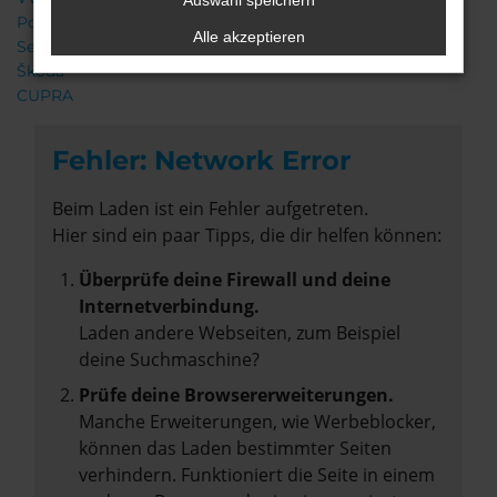
Auswahl speichern
Porsche
Alle akzeptieren
Seat
Škoda
CUPRA
Fehler: Network Error
Beim Laden ist ein Fehler aufgetreten.
Hier sind ein paar Tipps, die dir helfen können:
Überprüfe deine Firewall und deine
Internetverbindung.
Laden andere Webseiten, zum Beispiel
deine Suchmaschine?
Prüfe deine Browsererweiterungen.
Manche Erweiterungen, wie Werbeblocker,
können das Laden bestimmter Seiten
verhindern. Funktioniert die Seite in einem