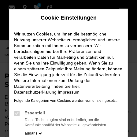
0
Zum
Hauptinhalt
Cookie Einstellungen
springen
Wir nutzen Cookies, um Ihnen die bestmögliche
Nutzung unserer Webseite zu ermöglichen und unsere
Kommunikation mit Ihnen zu verbessern. Wir
Startseite
Bremervörde
Porsche
Porsche Macan Fahrzeuge bei
berücksichtigen hierbei Ihre Präferenzen und
Schmidt + Koch für Bremervörde
verarbeiten Daten für Marketing und Statistiken nur,
wenn Sie uns Ihre Einwilligung geben. Wenn Sie zu
einem späteren Zeitpunkt Ihre Meinung ändern, können
Porsche Macan Fahrzeuge bei
Sie die Einwilligung jederzeit für die Zukunft widerrufen.
Weitere Informationen zum Umfang der
Schmidt + Koch für Bremervörde
Datenverarbeitung finden Sie hier:
Datenschutzerklärung
Impressum
Der Porsche Macan ist die perfekte Wahl für alle in
Folgende Kategorien von Cookies werden von uns eingesetzt:
Bremervörde, die ein zuverlässiges und modernes
Fahrzeug suchen. Ob für den täglichen Arbeitsweg,
Essentiell
Wochenendausflüge oder lange Reisen, der
Diese Technologien sind erforderlich, um die
Porsche Macan bietet Komfort, Effizienz und
Kernfunktionalität der Webseite zu gewährleisten.
modernes Design, das sowohl in der Stadt als auch
audaris