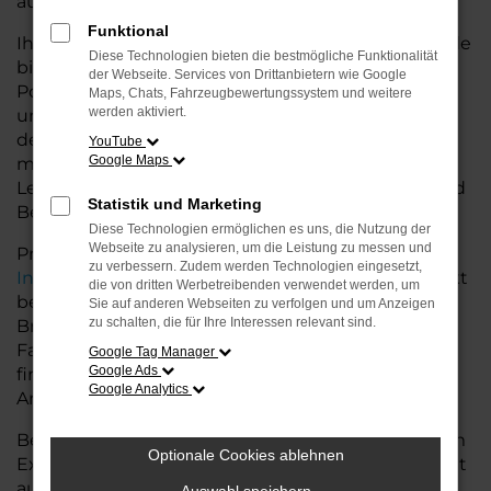
auf dem Land glänzt.
Funktional
Ihr Porsche Autohaus in der Nähe von Bremervörde
Diese Technologien bieten die bestmögliche Funktionalität
bietet Ihnen neben einer breiten Auswahl an
der Webseite. Services von Drittanbietern wie Google
Porsche Fahrzeugen auch umfassende Beratung
Maps, Chats, Fahrzeugbewertungssystem und weitere
werden aktiviert.
und Service. Wir unterstützen Sie bei der Auswahl
des passenden Modells und bieten
YouTube
Google Maps
maßgeschneiderte Finanzierungslösungen sowie
Leasingoptionen, die perfekt zu Ihrem Budget und
Statistik und Marketing
Bedarf passen.
Diese Technologien ermöglichen es uns, die Nutzung der
Webseite zu analysieren, um die Leistung zu messen und
Profitieren Sie von zusätzlichen Services wie
zu verbessern. Zudem werden Technologien eingesetzt,
Inzahlungnahme
,
Wartung und Reparaturen
direkt
die von dritten Werbetreibenden verwendet werden, um
bei Ihrem Porsche Autohaus in der Nähe von
Sie auf anderen Webseiten zu verfolgen und um Anzeigen
zu schalten, die für Ihre Interessen relevant sind.
Bremervörde. Mit unserer großen Auswahl an
Fahrzeugen und der professionellen Beratung
Google Tag Manager
Google Ads
finden Sie bei uns das Fahrzeug, das Ihre
Google Analytics
Ansprüche erfüllt.
Besuchen Sie uns und lassen Sie sich von unserem
Optionale Cookies ablehnen
Expertenteam beraten – der Porsche Macan wartet
auf Sie!