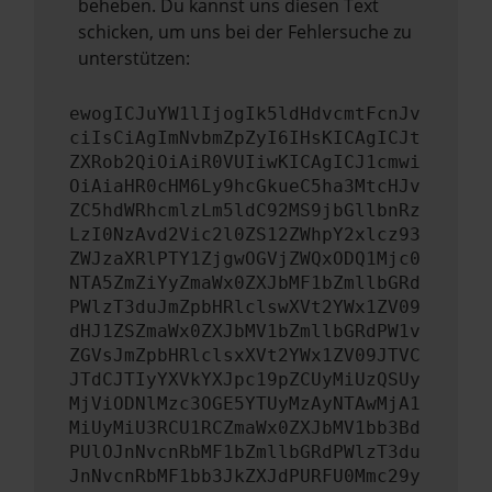
beheben. Du kannst uns diesen Text
schicken, um uns bei der Fehlersuche zu
unterstützen:
ewogICJuYW1lIjogIk5ldHdvcmtFcnJv
ciIsCiAgImNvbmZpZyI6IHsKICAgICJt
ZXRob2QiOiAiR0VUIiwKICAgICJ1cmwi
OiAiaHR0cHM6Ly9hcGkueC5ha3MtcHJv
ZC5hdWRhcmlzLm5ldC92MS9jbGllbnRz
LzI0NzAvd2Vic2l0ZS12ZWhpY2xlcz93
ZWJzaXRlPTY1ZjgwOGVjZWQxODQ1Mjc0
NTA5ZmZiYyZmaWx0ZXJbMF1bZmllbGRd
PWlzT3duJmZpbHRlclswXVt2YWx1ZV09
dHJ1ZSZmaWx0ZXJbMV1bZmllbGRdPW1v
ZGVsJmZpbHRlclsxXVt2YWx1ZV09JTVC
JTdCJTIyYXVkYXJpc19pZCUyMiUzQSUy
MjViODNlMzc3OGE5YTUyMzAyNTAwMjA1
MiUyMiU3RCU1RCZmaWx0ZXJbMV1bb3Bd
PUlOJnNvcnRbMF1bZmllbGRdPWlzT3du
JnNvcnRbMF1bb3JkZXJdPURFU0Mmc29y