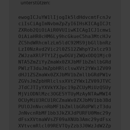
unterstützen:
ewogICJuYW1lIjogIk5ldHdvcmtFcnJv
ciIsCiAgImNvbmZpZyI6IHsKICAgICJt
ZXRob2QiOiAiR0VUIiwKICAgICJ1cmwi
OiAiaHR0cHM6Ly9hcGkueC5ha3MtcHJv
ZC5hdWRhcmlzLm5ldC92MS9jbGllbnRz
LzI0NzAvd2Vic2l0ZS12ZWhpY2xlcz93
ZWJzaXRlPTY1ZjgwOGVjZWQxODQ1Mjc0
NTA5ZmZiYyZmaWx0ZXJbMF1bZmllbGRd
PWlzT3duJmZpbHRlclswXVt2YWx1ZV09
dHJ1ZSZmaWx0ZXJbMV1bZmllbGRdPW1v
ZGVsJmZpbHRlclsxXVt2YWx1ZV09JTVC
JTdCJTIyYXVkYXJpc19pZCUyMiUzQSUy
MjViODNlMzc3OGE5YTUyMzAyNTAwMWI4
OCUyMiU3RCU1RCZmaWx0ZXJbMV1bb3Bd
PUlOJnNvcnRbMF1bZmllbGRdPWlzT3du
JnNvcnRbMF1bb3JkZXJdPURFU0Mmc29y
dFsxXVtmaWVsZF09aXNUb3Amc29ydFsx
XVtvcmRlcl09REVTQyZzb3J0WzJdW2Zp