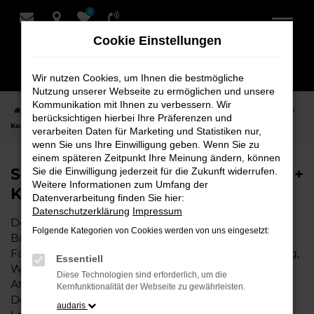
0
Zum
Hauptinhalt
Cookie Einstellungen
springen
Wir nutzen Cookies, um Ihnen die bestmögliche
Nutzung unserer Webseite zu ermöglichen und unsere
Kommunikation mit Ihnen zu verbessern. Wir
Startseite
Bremervörde
Seat
Seat Ateca Fahrzeuge bei Schmidt +
berücksichtigen hierbei Ihre Präferenzen und
Koch für Bremervörde
verarbeiten Daten für Marketing und Statistiken nur,
wenn Sie uns Ihre Einwilligung geben. Wenn Sie zu
einem späteren Zeitpunkt Ihre Meinung ändern, können
Seat Ateca Fahrzeuge bei Schmidt +
Sie die Einwilligung jederzeit für die Zukunft widerrufen.
Weitere Informationen zum Umfang der
Koch für Bremervörde
Datenverarbeitung finden Sie hier:
Datenschutzerklärung
Impressum
Der Seat Ateca ist die perfekte Wahl für alle in
Folgende Kategorien von Cookies werden von uns eingesetzt:
Bremervörde, die ein zuverlässiges und modernes
Fahrzeug suchen. Ob für den täglichen Arbeitsweg,
Essentiell
Wochenendausflüge oder lange Reisen, der Seat
Diese Technologien sind erforderlich, um die
Ateca bietet Komfort, Effizienz und modernes
Kernfunktionalität der Webseite zu gewährleisten.
Design, das sowohl in der Stadt als auch auf dem
audaris