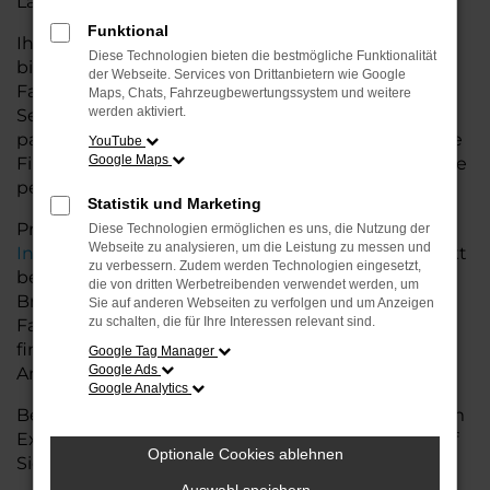
Land glänzt.
Funktional
Ihr Seat Autohaus in der Nähe von Bremervörde
Diese Technologien bieten die bestmögliche Funktionalität
bietet Ihnen neben einer breiten Auswahl an Seat
der Webseite. Services von Drittanbietern wie Google
Fahrzeugen auch umfassende Beratung und
Maps, Chats, Fahrzeugbewertungssystem und weitere
werden aktiviert.
Service. Wir unterstützen Sie bei der Auswahl des
passenden Modells und bieten maßgeschneiderte
YouTube
Google Maps
Finanzierungslösungen sowie Leasingoptionen, die
perfekt zu Ihrem Budget und Bedarf passen.
Statistik und Marketing
Profitieren Sie von zusätzlichen Services wie
Diese Technologien ermöglichen es uns, die Nutzung der
Webseite zu analysieren, um die Leistung zu messen und
Inzahlungnahme
,
Wartung und Reparaturen
direkt
zu verbessern. Zudem werden Technologien eingesetzt,
bei Ihrem Seat Autohaus in der Nähe von
die von dritten Werbetreibenden verwendet werden, um
Bremervörde. Mit unserer großen Auswahl an
Sie auf anderen Webseiten zu verfolgen und um Anzeigen
zu schalten, die für Ihre Interessen relevant sind.
Fahrzeugen und der professionellen Beratung
finden Sie bei uns das Fahrzeug, das Ihre
Google Tag Manager
Google Ads
Ansprüche erfüllt.
Google Analytics
Besuchen Sie uns und lassen Sie sich von unserem
Expertenteam beraten – der Seat Ateca wartet auf
Optionale Cookies ablehnen
Sie!