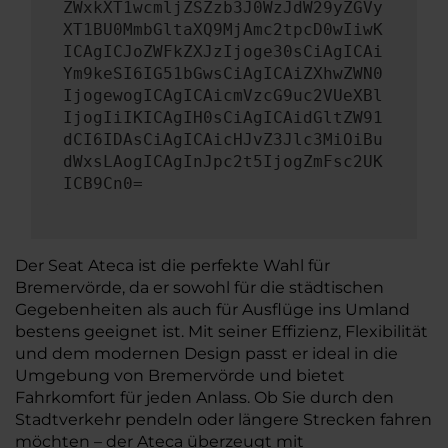
ZWxkXT1wcmljZSZzb3J0WzJdW29yZGVy
XT1BU0MmbGltaXQ9MjAmc2tpcD0wIiwK
ICAgICJoZWFkZXJzIjoge30sCiAgICAi
Ym9keSI6IG51bGwsCiAgICAiZXhwZWN0
IjogewogICAgICAicmVzcG9uc2VUeXBl
IjogIiIKICAgIH0sCiAgICAidGltZW91
dCI6IDAsCiAgICAicHJvZ3Jlc3MiOiBu
dWxsLAogICAgInJpc2t5IjogZmFsc2UK
ICB9Cn0=
Der Seat Ateca ist die perfekte Wahl für
Bremervörde, da er sowohl für die städtischen
Gegebenheiten als auch für Ausflüge ins Umland
bestens geeignet ist. Mit seiner Effizienz, Flexibilität
und dem modernen Design passt er ideal in die
Umgebung von Bremervörde und bietet
Fahrkomfort für jeden Anlass. Ob Sie durch den
Stadtverkehr pendeln oder längere Strecken fahren
möchten – der Ateca überzeugt mit