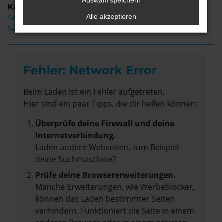
Auswahl speichern
Kategorie
Alle akzeptieren
Seat Ateca Bremervörde
Seat Ateca Gebrauchtwagen Bremervörde
Fehler: Network Error
Beim Laden ist ein Fehler aufgetreten.
Hier sind ein paar Tipps, die dir helfen können:
Überprüfe deine Firewall und deine
Internetverbindung.
Laden andere Webseiten, zum Beispiel
deine Suchmaschine?
Prüfe deine Browsererweiterungen.
Manche Erweiterungen, wie Werbeblocker,
können das Laden bestimmter Seiten
verhindern. Funktioniert die Seite in einem