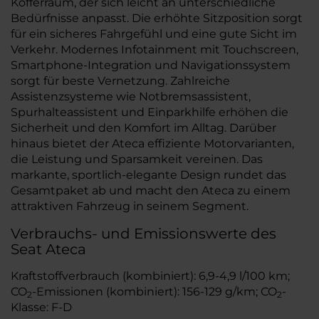
Kofferraum, der sich leicht an unterschiedliche
Bedürfnisse anpasst. Die erhöhte Sitzposition sorgt
für ein sicheres Fahrgefühl und eine gute Sicht im
Verkehr. Modernes Infotainment mit Touchscreen,
Smartphone-Integration und Navigationssystem
sorgt für beste Vernetzung. Zahlreiche
Assistenzsysteme wie Notbremsassistent,
Spurhalteassistent und Einparkhilfe erhöhen die
Sicherheit und den Komfort im Alltag. Darüber
hinaus bietet der Ateca effiziente Motorvarianten,
die Leistung und Sparsamkeit vereinen. Das
markante, sportlich-elegante Design rundet das
Gesamtpaket ab und macht den Ateca zu einem
attraktiven Fahrzeug in seinem Segment.
Verbrauchs- und Emissionswerte des
Seat Ateca
Kraftstoffverbrauch (kombiniert): 6,9-4,9 l/100 km;
CO
-Emissionen (kombiniert): 156-129 g/km; CO
-
2
2
Klasse: F-D