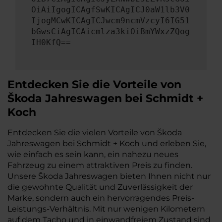
OiAiIgogICAgfSwKICAgICJ0aW1lb3V0
IjogMCwKICAgICJwcm9ncmVzcyI6IG51
bGwsCiAgICAicmlza3kiOiBmYWxzZQog
IH0KfQ==
Entdecken Sie die Vorteile von
Škoda Jahreswagen bei Schmidt +
Koch
Entdecken Sie die vielen Vorteile von Škoda
Jahreswagen bei Schmidt + Koch und erleben Sie,
wie einfach es sein kann, ein nahezu neues
Fahrzeug zu einem attraktiven Preis zu finden.
Unsere Škoda Jahreswagen bieten Ihnen nicht nur
die gewohnte Qualität und Zuverlässigkeit der
Marke, sondern auch ein hervorragendes Preis-
Leistungs-Verhältnis. Mit nur wenigen Kilometern
auf dem Tacho und in einwandfreiem Zustand sind