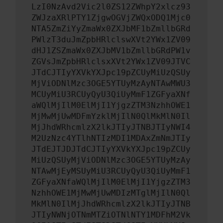
LzI0NzAvd2Vic2l0ZS12ZWhpY2xlcz93
ZWJzaXRlPTY1ZjgwOGVjZWQxODQ1Mjc0
NTA5ZmZiYyZmaWx0ZXJbMF1bZmllbGRd
PWlzT3duJmZpbHRlclswXVt2YWx1ZV09
dHJ1ZSZmaWx0ZXJbMV1bZmllbGRdPW1v
ZGVsJmZpbHRlclsxXVt2YWx1ZV09JTVC
JTdCJTIyYXVkYXJpc19pZCUyMiUzQSUy
MjViODNlMzc3OGE5YTUyMzAyNTAwMWU3
MCUyMiU3RCUyQyU3QiUyMmF1ZGFyaXNf
aWQlMjIlM0ElMjI1YjgzZTM3NzhhOWE1
MjMwMjUwMDFmYzklMjIlN0QlMkMlN0Il
MjJhdWRhcmlzX2lkJTIyJTNBJTIyNWI4
M2UzNzc4YTlhNTIzMDI1MDAxZmNmJTIy
JTdEJTJDJTdCJTIyYXVkYXJpc19pZCUy
MiUzQSUyMjViODNlMzc3OGE5YTUyMzAy
NTAwMjEyMSUyMiU3RCUyQyU3QiUyMmF1
ZGFyaXNfaWQlMjIlM0ElMjI1YjgzZTM3
NzhhOWE1MjMwMjUwMDIzMTglMjIlN0Ql
MkMlN0IlMjJhdWRhcmlzX2lkJTIyJTNB
JTIyNWNjOTNmMTZiOTNlNTY1MDFhM2Vk