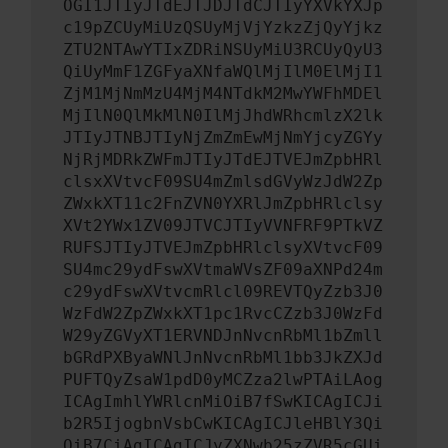
OGI1JTIyJTdEJTJDJTdCJTIyYXVkYXJp
c19pZCUyMiUzQSUyMjVjYzkzZjQyYjkz
ZTU2NTAwYTIxZDRiNSUyMiU3RCUyQyU3
QiUyMmF1ZGFyaXNfaWQlMjIlM0ElMjI1
ZjM1MjNmMzU4MjM4NTdkM2MwYWFhMDEl
MjIlN0QlMkMlN0IlMjJhdWRhcmlzX2lk
JTIyJTNBJTIyNjZmZmEwMjNmYjcyZGYy
NjRjMDRkZWFmJTIyJTdEJTVEJmZpbHRl
clsxXVtvcF09SU4mZmlsdGVyWzJdW2Zp
ZWxkXT11c2FnZVN0YXRlJmZpbHRlclsy
XVt2YWx1ZV09JTVCJTIyVVNFRF9PTkVZ
RUFSJTIyJTVEJmZpbHRlclsyXVtvcF09
SU4mc29ydFswXVtmaWVsZF09aXNPd24m
c29ydFswXVtvcmRlcl09REVTQyZzb3J0
WzFdW2ZpZWxkXT1pc1RvcCZzb3J0WzFd
W29yZGVyXT1ERVNDJnNvcnRbMl1bZmll
bGRdPXByaWNlJnNvcnRbMl1bb3JkZXJd
PUFTQyZsaW1pdD0yMCZza2lwPTAiLAog
ICAgImhlYWRlcnMiOiB7fSwKICAgICJi
b2R5IjogbnVsbCwKICAgICJleHBlY3Qi
OiB7CiAgICAgICJyZXNwb25zZVR5cGUi