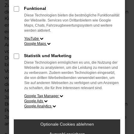
Zuverlässigkeit eines Neuwagens, jedoch zu
Funktional
deutlich günstigeren Konditionen. Mit nur wenigen
Diese Technologien bieten die bestmögliche Funktionalität
Kilometern auf dem Tacho und in einem
der Webseite. Services von Drittanbietern wie Google
erstklassigen Zustand sind Škoda Jahreswagen
Maps, Chats, Fahrzeugbewertungssystem und weitere
werden aktiviert.
eine ausgezeichnete Wahl für Käufer, die von der
hohen Wertigkeit und den modernen
YouTube
Google Maps
Ausstattungen profitieren möchten, ohne den
vollen Neuwagenpreis zu zahlen.
Statistik und Marketing
Dank der sorgfältigen Wartung und Inspektion
Diese Technologien ermöglichen es uns, die Nutzung der
bieten diese Fahrzeuge nahezu die gleichen
Webseite zu analysieren, um die Leistung zu messen und
Vorteile wie ein Neuwagen, jedoch zu einem
zu verbessern. Zudem werden Technologien eingesetzt,
wesentlich besseren Preis-Leistungs-Verhältnis. In
die von dritten Werbetreibenden verwendet werden, um
Sie auf anderen Webseiten zu verfolgen und um Anzeigen
der Nähe von Bremervörde haben Sie die
zu schalten, die für Ihre Interessen relevant sind.
Möglichkeit, aus einer breiten Auswahl an Škoda
Google Tag Manager
Jahreswagen zu wählen, die perfekt auf Ihre
Google Ads
Bedürfnisse abgestimmt sind. Ob für den täglichen
Google Analytics
Pendelverkehr oder für längere Fahrten, ein
Jahreswagen von Škoda erfüllt höchste Ansprüche
an Komfort, Sicherheit und Technik.
Optionale Cookies ablehnen