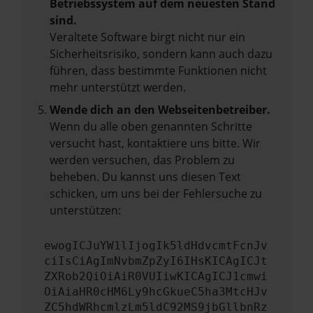
Betriebssystem auf dem neuesten Stand
sind.
Veraltete Software birgt nicht nur ein
Sicherheitsrisiko, sondern kann auch dazu
führen, dass bestimmte Funktionen nicht
mehr unterstützt werden.
Wende dich an den Webseitenbetreiber.
Wenn du alle oben genannten Schritte
versucht hast, kontaktiere uns bitte. Wir
werden versuchen, das Problem zu
beheben. Du kannst uns diesen Text
schicken, um uns bei der Fehlersuche zu
unterstützen:
ewogICJuYW1lIjogIk5ldHdvcmtFcnJv
ciIsCiAgImNvbmZpZyI6IHsKICAgICJt
ZXRob2QiOiAiR0VUIiwKICAgICJ1cmwi
OiAiaHR0cHM6Ly9hcGkueC5ha3MtcHJv
ZC5hdWRhcmlzLm5ldC92MS9jbGllbnRz