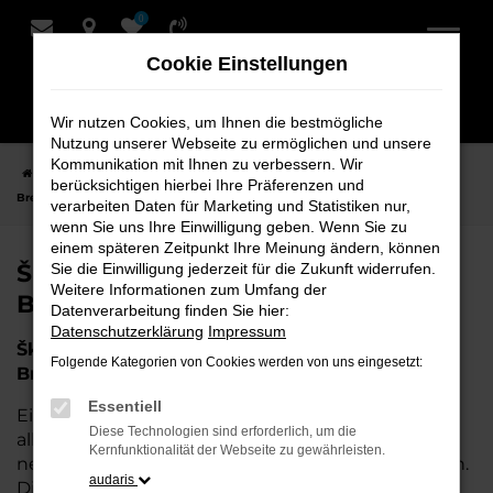
0
Zum
Hauptinhalt
Cookie Einstellungen
springen
Wir nutzen Cookies, um Ihnen die bestmögliche
Nutzung unserer Webseite zu ermöglichen und unsere
Kommunikation mit Ihnen zu verbessern. Wir
Startseite
Bremervörde
Škoda
Škoda Jahreswagen für
berücksichtigen hierbei Ihre Präferenzen und
Bremervörde bei Schmidt + Koch
verarbeiten Daten für Marketing und Statistiken nur,
wenn Sie uns Ihre Einwilligung geben. Wenn Sie zu
einem späteren Zeitpunkt Ihre Meinung ändern, können
Škoda Jahreswagen für
Sie die Einwilligung jederzeit für die Zukunft widerrufen.
Weitere Informationen zum Umfang der
Bremervörde bei Schmidt + Koch
Datenverarbeitung finden Sie hier:
Datenschutzerklärung
Impressum
Škoda Jahreswagen – Die perfekte Wahl für
Folgende Kategorien von Cookies werden von uns eingesetzt:
Bremervörde
Essentiell
Ein Škoda Jahreswagen ist die perfekte Wahl für
Diese Technologien sind erforderlich, um die
alle, die in der Nähe von Bremervörde ein nahezu
Kernfunktionalität der Webseite zu gewährleisten.
neues Fahrzeug zu einem attraktiven Preis suchen.
audaris
Diese Fahrzeuge bieten Ihnen die Qualität und