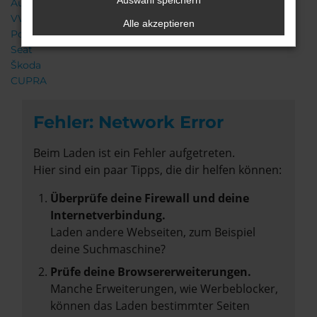
Auswahl speichern
Audi
VW
Alle akzeptieren
Porsche
Seat
Škoda
CUPRA
Fehler: Network Error
Beim Laden ist ein Fehler aufgetreten.
Hier sind ein paar Tipps, die dir helfen können:
Überprüfe deine Firewall und deine
Internetverbindung.
Laden andere Webseiten, zum Beispiel
deine Suchmaschine?
Prüfe deine Browsererweiterungen.
Manche Erweiterungen, wie Werbeblocker,
können das Laden bestimmter Seiten