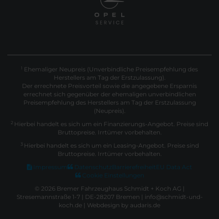
Ehemaliger Neupreis (Unverbindliche Preisempfehlung des
1
Herstellers am Tag der Erstzulassung).
Der errechnete Preisvorteil sowie die angegebene Ersparnis
errechnet sich gegenüber der ehemaligen unverbindlichen
Preisempfehlung des Herstellers am Tag der Erstzulassung
(Neupreis).
2
Hierbei handelt es sich um ein Finanzierungs-Angebot. Preise sind
Bruttopreise. Irrtümer vorbehalten.
3
Hierbei handelt es sich um ein Leasing-Angebot. Preise sind
Bruttopreise. Irrtümer vorbehalten.
Impressum
Datenschutz
Barrierefreiheit
EU Data Act
Cookie Einstellungen
© 2026 Bremer Fahrzeughaus Schmidt + Koch AG |
Stresemannstraße 1-7 | DE-28207 Bremen | info@schmidt-und-
koch.de |
Webdesign by audaris.de