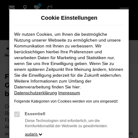
0
Zum
Hauptinhalt
Cookie Einstellungen
springen
Wir nutzen Cookies, um Ihnen die bestmögliche
Nutzung unserer Webseite zu ermöglichen und unsere
Kommunikation mit Ihnen zu verbessern. Wir
Startseite
Bremervörde
Škoda
Škoda Kamiq
Finden Sie Ihren
berücksichtigen hierbei Ihre Präferenzen und
Škoda Kamiq Gebrauchtwagen für Bremervörde bei Schmidt + Koch
verarbeiten Daten für Marketing und Statistiken nur,
wenn Sie uns Ihre Einwilligung geben. Wenn Sie zu
einem späteren Zeitpunkt Ihre Meinung ändern, können
Finden Sie Ihren Škoda Kamiq
Sie die Einwilligung jederzeit für die Zukunft widerrufen.
Weitere Informationen zum Umfang der
Gebrauchtwagen für Bremervörde
Datenverarbeitung finden Sie hier:
bei Schmidt + Koch
Datenschutzerklärung
Impressum
Folgende Kategorien von Cookies werden von uns eingesetzt:
Der Škoda Kamiq ist die perfekte Wahl für alle in
Bremervörde, die ein zuverlässiges und modernes
Essentiell
Fahrzeug suchen.
Mit seiner erstklassigen
Diese Technologien sind erforderlich, um die
Ausstattung, der niedrigen Laufleistung und der
Kernfunktionalität der Webseite zu gewährleisten.
ausgezeichneten Pflege ist dieser Gebrauchtwagen
audaris