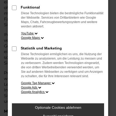
eine kostengünstige Alternative zum Neuwagen,
ohne auf Komfort und Qualität verzichten zu
Funktional
müssen. Ob im Stadtverkehr oder für längere
Diese Technologien bieten die bestmögliche Funktionalität
der Webseite. Services von Drittanbietern wie Google
Fahrten, der Kamiq überzeugt durch Fahrkomfort,
Maps, Chats, Fahrzeugbewertungssystem und weitere
Sicherheit und Wirtschaftlichkeit.
werden aktiviert.
YouTube
Ihr Škoda Autohaus in Bremervörde ist Ihr
Google Maps
vertrauenswürdiger Partner, wenn es um
Gebrauchtwagen geht. Wir bieten Ihnen nicht nur
Statistik und Marketing
eine große Auswahl an geprüften Fahrzeugen,
Diese Technologien ermöglichen es uns, die Nutzung der
sondern auch eine fachkundige Beratung, damit
Webseite zu analysieren, um die Leistung zu messen und
Sie das für Sie passende Modell finden.
zu verbessern. Zudem werden Technologien eingesetzt,
die von dritten Werbetreibenden verwendet werden, um
Sie auf anderen Webseiten zu verfolgen und um Anzeigen
Profitieren Sie von unseren zusätzlichen
Services
zu schalten, die für Ihre Interessen relevant sind.
wie attraktiven Finanzierungsmöglichkeiten,
Google Tag Manager
Leasingangeboten und der bequemen
Google Ads
Inzahlungnahme Ihres alten Fahrzeugs. Besuchen
Google Analytics
Sie uns und überzeugen Sie sich von der Qualität
und dem Service, den wir Ihnen bieten!
Optionale Cookies ablehnen
Marken