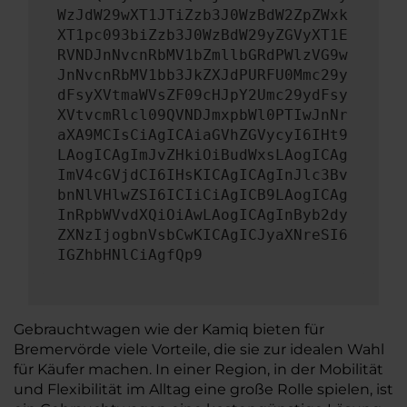
WzJdW29wXT1JTiZzb3J0WzBdW2ZpZWxk
XT1pc093biZzb3J0WzBdW29yZGVyXT1E
RVNDJnNvcnRbMV1bZmllbGRdPWlzVG9w
JnNvcnRbMV1bb3JkZXJdPURFU0Mmc29y
dFsyXVtmaWVsZF09cHJpY2Umc29ydFsy
XVtvcmRlcl09QVNDJmxpbWl0PTIwJnNr
aXA9MCIsCiAgICAiaGVhZGVycyI6IHt9
LAogICAgImJvZHkiOiBudWxsLAogICAg
ImV4cGVjdCI6IHsKICAgICAgInJlc3Bv
bnNlVHlwZSI6ICIiCiAgICB9LAogICAg
InRpbWVvdXQiOiAwLAogICAgInByb2dy
ZXNzIjogbnVsbCwKICAgICJyaXNreSI6
IGZhbHNlCiAgfQp9
Gebrauchtwagen wie der Kamiq bieten für
Bremervörde viele Vorteile, die sie zur idealen Wahl
für Käufer machen. In einer Region, in der Mobilität
und Flexibilität im Alltag eine große Rolle spielen, ist