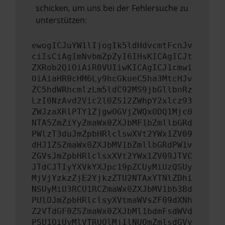
schicken, um uns bei der Fehlersuche zu
unterstützen:
ewogICJuYW1lIjogIk5ldHdvcmtFcnJv
ciIsCiAgImNvbmZpZyI6IHsKICAgICJt
ZXRob2QiOiAiR0VUIiwKICAgICJ1cmwi
OiAiaHR0cHM6Ly9hcGkueC5ha3MtcHJv
ZC5hdWRhcmlzLm5ldC92MS9jbGllbnRz
LzI0NzAvd2Vic2l0ZS12ZWhpY2xlcz93
ZWJzaXRlPTY1ZjgwOGVjZWQxODQ1Mjc0
NTA5ZmZiYyZmaWx0ZXJbMF1bZmllbGRd
PWlzT3duJmZpbHRlclswXVt2YWx1ZV09
dHJ1ZSZmaWx0ZXJbMV1bZmllbGRdPW1v
ZGVsJmZpbHRlclsxXVt2YWx1ZV09JTVC
JTdCJTIyYXVkYXJpc19pZCUyMiUzQSUy
MjVjYzkzZjE2YjkzZTU2NTAxYTNlZDhi
NSUyMiU3RCU1RCZmaWx0ZXJbMV1bb3Bd
PUlOJmZpbHRlclsyXVtmaWVsZF09dXNh
Z2VTdGF0ZSZmaWx0ZXJbMl1bdmFsdWVd
PSU1QiUyMlVTRUQlMjIlNUQmZmlsdGVy