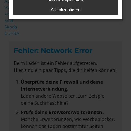
Auswahl speichern
Audi
VW
Alle akzeptieren
Porsche
Seat
Škoda
CUPRA
Fehler: Network Error
Beim Laden ist ein Fehler aufgetreten.
Hier sind ein paar Tipps, die dir helfen können:
Überprüfe deine Firewall und deine
Internetverbindung.
Laden andere Webseiten, zum Beispiel
deine Suchmaschine?
Prüfe deine Browsererweiterungen.
Manche Erweiterungen, wie Werbeblocker,
können das Laden bestimmter Seiten