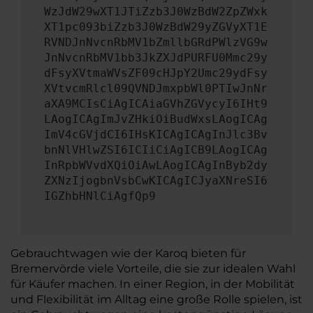
WzJdW29wXT1JTiZzb3J0WzBdW2ZpZWxk
XT1pc093biZzb3J0WzBdW29yZGVyXT1E
RVNDJnNvcnRbMV1bZmllbGRdPWlzVG9w
JnNvcnRbMV1bb3JkZXJdPURFU0Mmc29y
dFsyXVtmaWVsZF09cHJpY2Umc29ydFsy
XVtvcmRlcl09QVNDJmxpbWl0PTIwJnNr
aXA9MCIsCiAgICAiaGVhZGVycyI6IHt9
LAogICAgImJvZHkiOiBudWxsLAogICAg
ImV4cGVjdCI6IHsKICAgICAgInJlc3Bv
bnNlVHlwZSI6ICIiCiAgICB9LAogICAg
InRpbWVvdXQiOiAwLAogICAgInByb2dy
ZXNzIjogbnVsbCwKICAgICJyaXNreSI6
IGZhbHNlCiAgfQp9
Gebrauchtwagen wie der Karoq bieten für
Bremervörde viele Vorteile, die sie zur idealen Wahl
für Käufer machen. In einer Region, in der Mobilität
und Flexibilität im Alltag eine große Rolle spielen, ist