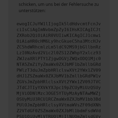
schicken, um uns bei der Fehlersuche zu
unterstützen:
ewogICJuYW1lIjogIk5ldHdvcmtFcnJv
ciIsCiAgImNvbmZpZyI6IHsKICAgICJt
ZXRob2QiOiAiR0VUIiwKICAgICJ1cmwi
OiAiaHR0cHM6Ly9hcGkueC5ha3MtcHJv
ZC5hdWRhcmlzLm5ldC92MS9jbGllbnRz
LzI0NzAvd2Vic2l0ZS12ZWhpY2xlcz93
ZWJzaXRlPTY1ZjgwOGVjZWQxODQ1Mjc0
NTA5ZmZiYyZmaWx0ZXJbMF1bZmllbGRd
PWlzT3duJmZpbHRlclswXVt2YWx1ZV09
dHJ1ZSZmaWx0ZXJbMV1bZmllbGRdPW1v
ZGVsJmZpbHRlclsxXVt2YWx1ZV09JTVC
JTdCJTIyYXVkYXJpc19pZCUyMiUzQSUy
MjViODNlMzc3OGE5YTUyMzAyNTAwMWZj
OSUyMiU3RCU1RCZmaWx0ZXJbMV1bb3Bd
PUlOJmZpbHRlclsyXVtmaWVsZF09dXNh
Z2VTdGF0ZSZmaWx0ZXJbMl1bdmFsdWVd
PSU1QiUyMlVTRUQlMjIlNUQmZmlsdGVy