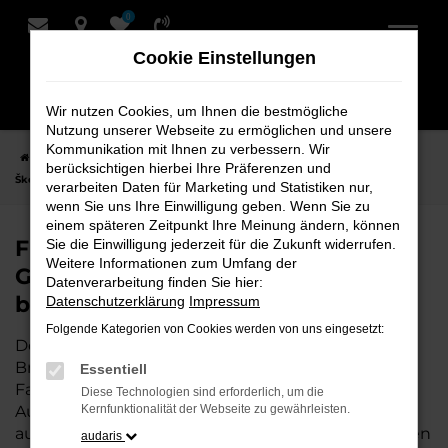
0
Zum
Hauptinhalt
Cookie Einstellungen
springen
Wir nutzen Cookies, um Ihnen die bestmögliche
Nutzung unserer Webseite zu ermöglichen und unsere
Kommunikation mit Ihnen zu verbessern. Wir
Startseite
Bremervörde
Škoda
Škoda Karoq
Finden Sie Ihren
berücksichtigen hierbei Ihre Präferenzen und
Škoda Karoq Gebrauchtwagen für Bremervörde bei Schmidt + Koch
verarbeiten Daten für Marketing und Statistiken nur,
wenn Sie uns Ihre Einwilligung geben. Wenn Sie zu
einem späteren Zeitpunkt Ihre Meinung ändern, können
Finden Sie Ihren Škoda Karoq
Sie die Einwilligung jederzeit für die Zukunft widerrufen.
Weitere Informationen zum Umfang der
Gebrauchtwagen für Bremervörde
Datenverarbeitung finden Sie hier:
bei Schmidt + Koch
Datenschutzerklärung
Impressum
Folgende Kategorien von Cookies werden von uns eingesetzt:
Der Škoda Karoq ist die perfekte Wahl für alle in
Bremervörde, die ein zuverlässiges und modernes
Essentiell
Fahrzeug suchen.
Mit seiner erstklassigen
Diese Technologien sind erforderlich, um die
Ausstattung, der niedrigen Laufleistung und der
Kernfunktionalität der Webseite zu gewährleisten.
ausgezeichneten Pflege ist dieser Gebrauchtwagen
audaris