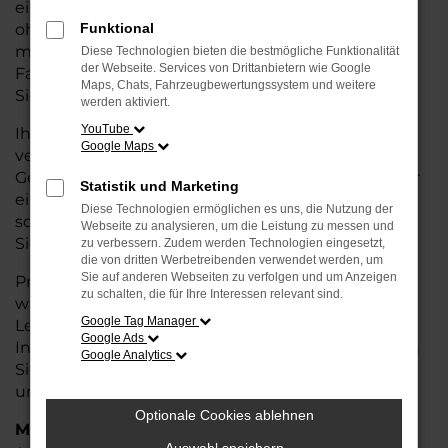
eine kostengünstige Alternative zum Neuwagen,
ohne auf Komfort und Qualität verzichten zu
Funktional
müssen. Ob im Stadtverkehr oder für längere
Diese Technologien bieten die bestmögliche Funktionalität
der Webseite. Services von Drittanbietern wie Google
Fahrten, der Karoq überzeugt durch Fahrkomfort,
Maps, Chats, Fahrzeugbewertungssystem und weitere
Sicherheit und Wirtschaftlichkeit.
werden aktiviert.
YouTube
Ihr Škoda Autohaus in Bremervörde ist Ihr
Google Maps
vertrauenswürdiger Partner, wenn es um
Gebrauchtwagen geht. Wir bieten Ihnen nicht nur
Statistik und Marketing
eine große Auswahl an geprüften Fahrzeugen,
Diese Technologien ermöglichen es uns, die Nutzung der
sondern auch eine fachkundige Beratung, damit
Webseite zu analysieren, um die Leistung zu messen und
Sie das für Sie passende Modell finden.
zu verbessern. Zudem werden Technologien eingesetzt,
die von dritten Werbetreibenden verwendet werden, um
Sie auf anderen Webseiten zu verfolgen und um Anzeigen
Profitieren Sie von unseren zusätzlichen
Services
zu schalten, die für Ihre Interessen relevant sind.
wie attraktiven Finanzierungsmöglichkeiten,
Google Tag Manager
Leasingangeboten und der bequemen
Google Ads
Inzahlungnahme Ihres alten Fahrzeugs. Besuchen
Google Analytics
Sie uns und überzeugen Sie sich von der Qualität
und dem Service, den wir Ihnen bieten!
Optionale Cookies ablehnen
Marken