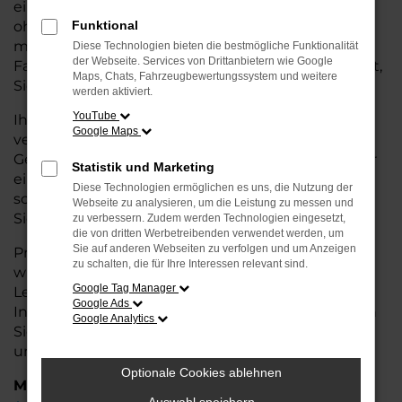
eine kostengünstige Alternative zum Neuwagen,
ohne auf Komfort und Qualität verzichten zu
Funktional
müssen. Ob im Stadtverkehr oder für längere
Diese Technologien bieten die bestmögliche Funktionalität
der Webseite. Services von Drittanbietern wie Google
Fahrten, der Octavia überzeugt durch Fahrkomfort,
Maps, Chats, Fahrzeugbewertungssystem und weitere
Sicherheit und Wirtschaftlichkeit.
werden aktiviert.
YouTube
Ihr Škoda Autohaus in Bremervörde ist Ihr
Google Maps
vertrauenswürdiger Partner, wenn es um
Gebrauchtwagen geht. Wir bieten Ihnen nicht nur
Statistik und Marketing
eine große Auswahl an geprüften Fahrzeugen,
Diese Technologien ermöglichen es uns, die Nutzung der
sondern auch eine fachkundige Beratung, damit
Webseite zu analysieren, um die Leistung zu messen und
Sie das für Sie passende Modell finden.
zu verbessern. Zudem werden Technologien eingesetzt,
die von dritten Werbetreibenden verwendet werden, um
Sie auf anderen Webseiten zu verfolgen und um Anzeigen
Profitieren Sie von unseren zusätzlichen
Services
zu schalten, die für Ihre Interessen relevant sind.
wie attraktiven Finanzierungsmöglichkeiten,
Google Tag Manager
Leasingangeboten und der bequemen
Google Ads
Inzahlungnahme Ihres alten Fahrzeugs. Besuchen
Google Analytics
Sie uns und überzeugen Sie sich von der Qualität
und dem Service, den wir Ihnen bieten!
Optionale Cookies ablehnen
Marken