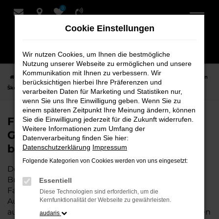
0
Zum
Hauptinhalt
Cookie Einstellungen
springen
Wir nutzen Cookies, um Ihnen die bestmögliche
Nutzung unserer Webseite zu ermöglichen und unsere
Kommunikation mit Ihnen zu verbessern. Wir
Startseite
Bremervörde
Škoda
Škoda Octavia
Finden Sie Ihren
berücksichtigen hierbei Ihre Präferenzen und
Škoda Octavia Gebrauchtwagen für Bremervörde bei Schmidt + Koch
verarbeiten Daten für Marketing und Statistiken nur,
wenn Sie uns Ihre Einwilligung geben. Wenn Sie zu
einem späteren Zeitpunkt Ihre Meinung ändern, können
Finden Sie Ihren Škoda Octavia
Sie die Einwilligung jederzeit für die Zukunft widerrufen.
Weitere Informationen zum Umfang der
Gebrauchtwagen für Bremervörde
Datenverarbeitung finden Sie hier:
bei Schmidt + Koch
Datenschutzerklärung
Impressum
Folgende Kategorien von Cookies werden von uns eingesetzt:
Der Škoda Octavia ist die perfekte Wahl für alle in
Bremervörde, die ein zuverlässiges und modernes
Essentiell
Fahrzeug suchen.
Mit seiner erstklassigen
Diese Technologien sind erforderlich, um die
Ausstattung, der niedrigen Laufleistung und der
Kernfunktionalität der Webseite zu gewährleisten.
ausgezeichneten Pflege ist dieser Gebrauchtwagen
audaris