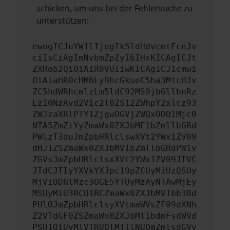
schicken, um uns bei der Fehlersuche zu
unterstützen:
ewogICJuYW1lIjogIk5ldHdvcmtFcnJv
ciIsCiAgImNvbmZpZyI6IHsKICAgICJt
ZXRob2QiOiAiR0VUIiwKICAgICJ1cmwi
OiAiaHR0cHM6Ly9hcGkueC5ha3MtcHJv
ZC5hdWRhcmlzLm5ldC92MS9jbGllbnRz
LzI0NzAvd2Vic2l0ZS12ZWhpY2xlcz93
ZWJzaXRlPTY1ZjgwOGVjZWQxODQ1Mjc0
NTA5ZmZiYyZmaWx0ZXJbMF1bZmllbGRd
PWlzT3duJmZpbHRlclswXVt2YWx1ZV09
dHJ1ZSZmaWx0ZXJbMV1bZmllbGRdPW1v
ZGVsJmZpbHRlclsxXVt2YWx1ZV09JTVC
JTdCJTIyYXVkYXJpc19pZCUyMiUzQSUy
MjViODNlMzc3OGE5YTUyMzAyNTAwMjEy
MSUyMiU3RCU1RCZmaWx0ZXJbMV1bb3Bd
PUlOJmZpbHRlclsyXVtmaWVsZF09dXNh
Z2VTdGF0ZSZmaWx0ZXJbMl1bdmFsdWVd
PSU1QiUyMlVTRUQlMjIlNUQmZmlsdGVy