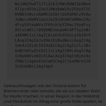
WzJdW29wXT1JTiZzb3J0WzBdW2ZpZWxk
XT1pc093biZzb3J0WzBdW29yZGVyXT1E
RVNDJnNvcnRbMV1bZmllbGRdPWlzVG9w
JnNvcnRbMV1bb3JkZXJdPURFU0Mmc29y
dFsyXVtmaWVsZF09cHJpY2Umc29ydFsy
XVtvcmRlcl09QVNDJmxpbWl0PTIwJnNr
aXA9MCIsCiAgICAiaGVhZGVycyI6IHt9
LAogICAgImJvZHkiOiBudWxsLAogICAg
ImV4cGVjdCI6IHsKICAgICAgInJlc3Bv
bnNlVHlwZSI6ICIiCiAgICB9LAogICAg
InRpbWVvdXQiOiAwLAogICAgInByb2dy
ZXNzIjogbnVsbCwKICAgICJyaXNreSI6
IGZhbHNlCiAgfQp9
Gebrauchtwagen wie der Octavia bieten für
Bremervörde viele Vorteile, die sie zur idealen Wahl
für Käufer machen. In einer Region, in der Mobilität
und Flexibilität im Alltag eine große Rolle spielen, ist