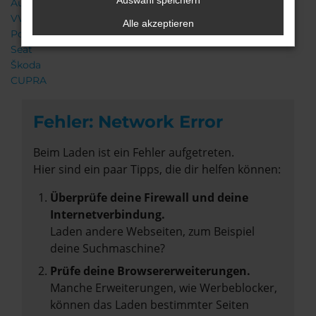
Auswahl speichern
Audi
VW
Alle akzeptieren
Porsche
Seat
Škoda
CUPRA
Fehler: Network Error
Beim Laden ist ein Fehler aufgetreten.
Hier sind ein paar Tipps, die dir helfen können:
Überprüfe deine Firewall und deine
Internetverbindung.
Laden andere Webseiten, zum Beispiel
deine Suchmaschine?
Prüfe deine Browsererweiterungen.
Manche Erweiterungen, wie Werbeblocker,
können das Laden bestimmter Seiten