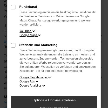
den Stadtverkehr oder längere Fahrten – der
Superb bietet Ihnen höchsten Fahrkomfort,
Funktional
innovative Features und eine herausragende
Diese Technologien bieten die bestmögliche Funktionalität
Wirtschaftlichkeit.
der Webseite. Services von Drittanbietern wie Google
Maps, Chats, Fahrzeugbewertungssystem und weitere
werden aktiviert.
Ihr Škoda Autohaus in der Nähe von Bremervörde
steht Ihnen mit einer breiten Auswahl an
YouTube
Google Maps
Neuwagen zur Seite und bietet Ihnen umfassende
Beratung
, damit Sie das für Sie passende Fahrzeug
Statistik und Marketing
finden.
Diese Technologien ermöglichen es uns, die Nutzung der
Webseite zu analysieren, um die Leistung zu messen und
Profitieren Sie von zusätzlichen Services wie
zu verbessern. Zudem werden Technologien eingesetzt,
attraktiven Finanzierungsmöglichkeiten,
die von dritten Werbetreibenden verwendet werden, um
Leasingangeboten und der Inzahlungnahme Ihres
Sie auf anderen Webseiten zu verfolgen und um Anzeigen
zu schalten, die für Ihre Interessen relevant sind.
aktuellen Fahrzeugs. Besuchen Sie uns und lassen
Sie sich von unseren Experten beraten – wir freuen
Google Tag Manager
Google Ads
uns, Ihnen den perfekten Neuwagen zu
Google Analytics
präsentieren!
Marken
Optionale Cookies ablehnen
Audi
VW