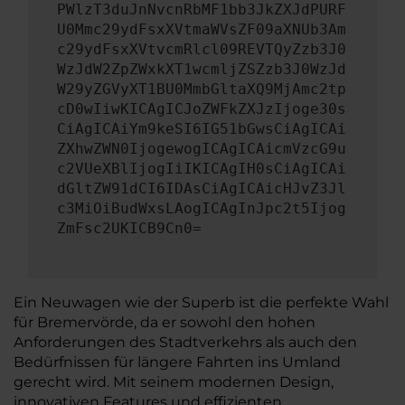
PWlzT3duJnNvcnRbMF1bb3JkZXJdPURF
U0Mmc29ydFsxXVtmaWVsZF09aXNUb3Am
c29ydFsxXVtvcmRlcl09REVTQyZzb3J0
WzJdW2ZpZWxkXT1wcmljZSZzb3J0WzJd
W29yZGVyXT1BU0MmbGltaXQ9MjAmc2tp
cD0wIiwKICAgICJoZWFkZXJzIjoge30s
CiAgICAiYm9keSI6IG51bGwsCiAgICAi
ZXhwZWN0IjogewogICAgICAicmVzcG9u
c2VUeXBlIjogIiIKICAgIH0sCiAgICAi
dGltZW91dCI6IDAsCiAgICAicHJvZ3Jl
c3MiOiBudWxsLAogICAgInJpc2t5Ijog
ZmFsc2UKICB9Cn0=
Ein Neuwagen wie der Superb ist die perfekte Wahl
für Bremervörde, da er sowohl den hohen
Anforderungen des Stadtverkehrs als auch den
Bedürfnissen für längere Fahrten ins Umland
gerecht wird. Mit seinem modernen Design,
innovativen Features und effizienten