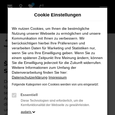
0
Zum
Hauptinhalt
Cookie Einstellungen
springen
Wir nutzen Cookies, um Ihnen die bestmögliche
Nutzung unserer Webseite zu ermöglichen und unsere
Kommunikation mit Ihnen zu verbessern. Wir
Startseite
Bremervörde
Škoda
Škoda Superb
Škoda Superb
berücksichtigen hierbei Ihre Präferenzen und
Neuwagen bei Schmidt + Koch für Bremervörde
verarbeiten Daten für Marketing und Statistiken nur,
wenn Sie uns Ihre Einwilligung geben. Wenn Sie zu
einem späteren Zeitpunkt Ihre Meinung ändern, können
Škoda Superb Neuwagen bei
Sie die Einwilligung jederzeit für die Zukunft widerrufen.
Weitere Informationen zum Umfang der
Schmidt + Koch für Bremervörde
Datenverarbeitung finden Sie hier:
Datenschutzerklärung
Impressum
Der Škoda Superb ist die perfekte Wahl für alle, die
Folgende Kategorien von Cookies werden von uns eingesetzt:
für Bremervörde einen Neuwagen suchen. Mit
seiner modernen Technik, seinem effizienten
Essentiell
Antrieb und dem stilvollen Design ist der Superb
Diese Technologien sind erforderlich, um die
die ideale Lösung für jeden, der ein zuverlässiges
Kernfunktionalität der Webseite zu gewährleisten.
und komfortables Fahrzeug möchte. Egal, ob für
audaris