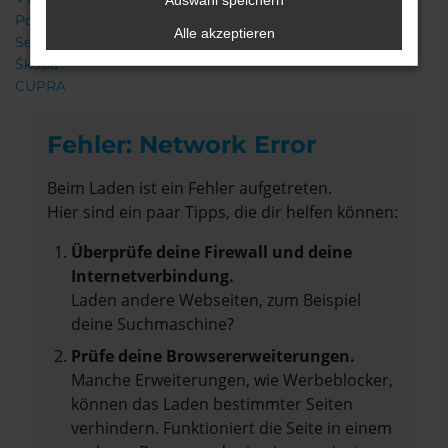
Auswahl speichern
Porsche
Alle akzeptieren
Seat
Škoda
CUPRA
Fehler: Network Error
Beim Laden ist ein Fehler aufgetreten.
Hier sind ein paar Tipps, die dir helfen können:
Überprüfe deine Firewall und deine
Internetverbindung.
Laden andere Webseiten, zum Beispiel
deine Suchmaschine?
Prüfe deine Browsererweiterungen.
Manche Erweiterungen, wie Werbeblocker,
können das Laden bestimmter Seiten
verhindern. Funktioniert die Seite in einem