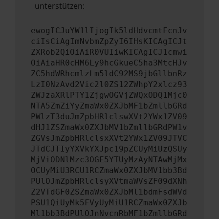
unterstützen:
ewogICJuYW1lIjogIk5ldHdvcmtFcnJv
ciIsCiAgImNvbmZpZyI6IHsKICAgICJt
ZXRob2QiOiAiR0VUIiwKICAgICJ1cmwi
OiAiaHR0cHM6Ly9hcGkueC5ha3MtcHJv
ZC5hdWRhcmlzLm5ldC92MS9jbGllbnRz
LzI0NzAvd2Vic2l0ZS12ZWhpY2xlcz93
ZWJzaXRlPTY1ZjgwOGVjZWQxODQ1Mjc0
NTA5ZmZiYyZmaWx0ZXJbMF1bZmllbGRd
PWlzT3duJmZpbHRlclswXVt2YWx1ZV09
dHJ1ZSZmaWx0ZXJbMV1bZmllbGRdPW1v
ZGVsJmZpbHRlclsxXVt2YWx1ZV09JTVC
JTdCJTIyYXVkYXJpc19pZCUyMiUzQSUy
MjViODNlMzc3OGE5YTUyMzAyNTAwMjMx
OCUyMiU3RCU1RCZmaWx0ZXJbMV1bb3Bd
PUlOJmZpbHRlclsyXVtmaWVsZF09dXNh
Z2VTdGF0ZSZmaWx0ZXJbMl1bdmFsdWVd
PSU1QiUyMk5FVyUyMiU1RCZmaWx0ZXJb
Ml1bb3BdPUlOJnNvcnRbMF1bZmllbGRd