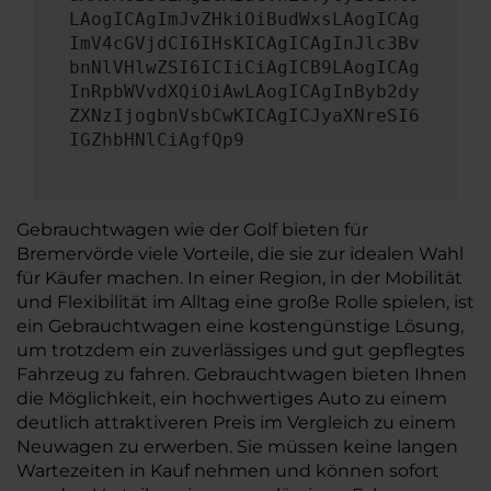
LAogICAgImJvZHkiOiBudWxsLAogICAg
ImV4cGVjdCI6IHsKICAgICAgInJlc3Bv
bnNlVHlwZSI6ICIiCiAgICB9LAogICAg
InRpbWVvdXQiOiAwLAogICAgInByb2dy
ZXNzIjogbnVsbCwKICAgICJyaXNreSI6
IGZhbHNlCiAgfQp9
Gebrauchtwagen wie der Golf bieten für
Bremervörde viele Vorteile, die sie zur idealen Wahl
für Käufer machen. In einer Region, in der Mobilität
und Flexibilität im Alltag eine große Rolle spielen, ist
ein Gebrauchtwagen eine kostengünstige Lösung,
um trotzdem ein zuverlässiges und gut gepflegtes
Fahrzeug zu fahren. Gebrauchtwagen bieten Ihnen
die Möglichkeit, ein hochwertiges Auto zu einem
deutlich attraktiveren Preis im Vergleich zu einem
Neuwagen zu erwerben. Sie müssen keine langen
Wartezeiten in Kauf nehmen und können sofort