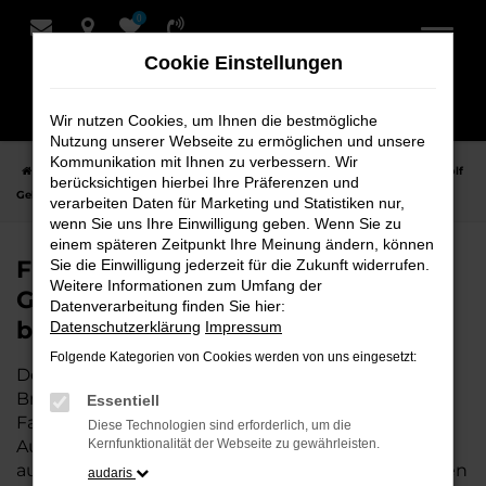
0
Zum
Hauptinhalt
Cookie Einstellungen
springen
Wir nutzen Cookies, um Ihnen die bestmögliche
Nutzung unserer Webseite zu ermöglichen und unsere
Kommunikation mit Ihnen zu verbessern. Wir
Startseite
Bremervörde
VW
VW Golf
Finden Sie Ihren VW Golf
berücksichtigen hierbei Ihre Präferenzen und
Gebrauchtwagen für Bremervörde bei Schmidt + Koch
verarbeiten Daten für Marketing und Statistiken nur,
wenn Sie uns Ihre Einwilligung geben. Wenn Sie zu
einem späteren Zeitpunkt Ihre Meinung ändern, können
Finden Sie Ihren VW Golf
Sie die Einwilligung jederzeit für die Zukunft widerrufen.
Weitere Informationen zum Umfang der
Gebrauchtwagen für Bremervörde
Datenverarbeitung finden Sie hier:
bei Schmidt + Koch
Datenschutzerklärung
Impressum
Folgende Kategorien von Cookies werden von uns eingesetzt:
Der VW Golf ist die perfekte Wahl für alle in
Bremervörde, die ein zuverlässiges und modernes
Essentiell
Fahrzeug suchen.
Mit seiner erstklassigen
Diese Technologien sind erforderlich, um die
Ausstattung, der niedrigen Laufleistung und der
Kernfunktionalität der Webseite zu gewährleisten.
ausgezeichneten Pflege ist dieser Gebrauchtwagen
audaris