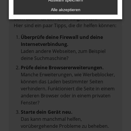
Auswahl speichern
Fehler: Network Error
Alle akzeptieren
Beim Laden ist ein Fehler aufgetreten.
Hier sind ein paar Tipps, die dir helfen können:
Überprüfe deine Firewall und deine
Internetverbindung.
Laden andere Webseiten, zum Beispiel
deine Suchmaschine?
Prüfe deine Browsererweiterungen.
Manche Erweiterungen, wie Werbeblocker,
können das Laden bestimmter Seiten
verhindern. Funktioniert die Seite in einem
anderen Browser oder in einem privaten
Fenster?
Starte dein Gerät neu.
Das kann manchmal helfen,
vorübergehende Probleme zu beheben.