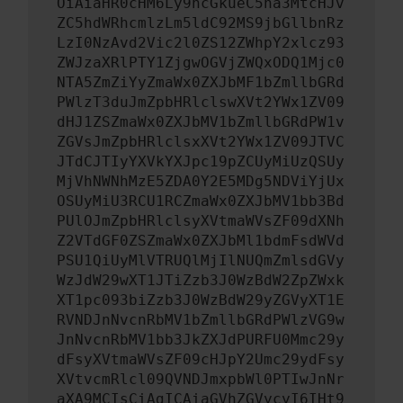
OiAiaHR0cHM6Ly9hcGkueC5ha3MtcHJv
ZC5hdWRhcmlzLm5ldC92MS9jbGllbnRz
LzI0NzAvd2Vic2l0ZS12ZWhpY2xlcz93
ZWJzaXRlPTY1ZjgwOGVjZWQxODQ1Mjc0
NTA5ZmZiYyZmaWx0ZXJbMF1bZmllbGRd
PWlzT3duJmZpbHRlclswXVt2YWx1ZV09
dHJ1ZSZmaWx0ZXJbMV1bZmllbGRdPW1v
ZGVsJmZpbHRlclsxXVt2YWx1ZV09JTVC
JTdCJTIyYXVkYXJpc19pZCUyMiUzQSUy
MjVhNWNhMzE5ZDA0Y2E5MDg5NDViYjUx
OSUyMiU3RCU1RCZmaWx0ZXJbMV1bb3Bd
PUlOJmZpbHRlclsyXVtmaWVsZF09dXNh
Z2VTdGF0ZSZmaWx0ZXJbMl1bdmFsdWVd
PSU1QiUyMlVTRUQlMjIlNUQmZmlsdGVy
WzJdW29wXT1JTiZzb3J0WzBdW2ZpZWxk
XT1pc093biZzb3J0WzBdW29yZGVyXT1E
RVNDJnNvcnRbMV1bZmllbGRdPWlzVG9w
JnNvcnRbMV1bb3JkZXJdPURFU0Mmc29y
dFsyXVtmaWVsZF09cHJpY2Umc29ydFsy
XVtvcmRlcl09QVNDJmxpbWl0PTIwJnNr
aXA9MCIsCiAgICAiaGVhZGVycyI6IHt9