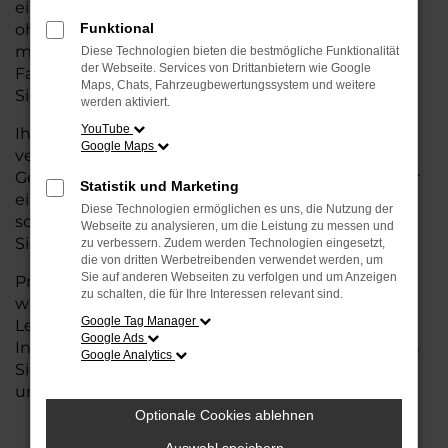
eine kostengünstige Alternative zum Neuwagen,
ohne auf Komfort und Qualität verzichten zu
Funktional
müssen. Ob im Stadtverkehr oder für längere
Diese Technologien bieten die bestmögliche Funktionalität
der Webseite. Services von Drittanbietern wie Google
Fahrten, der Golf überzeugt durch Fahrkomfort,
Maps, Chats, Fahrzeugbewertungssystem und weitere
Sicherheit und Wirtschaftlichkeit.
werden aktiviert.
YouTube
Ihr VW Autohaus in Bremervörde ist Ihr
Google Maps
vertrauenswürdiger Partner, wenn es um
Gebrauchtwagen geht. Wir bieten Ihnen nicht nur
Statistik und Marketing
eine große Auswahl an geprüften Fahrzeugen,
Diese Technologien ermöglichen es uns, die Nutzung der
sondern auch eine fachkundige Beratung, damit
Webseite zu analysieren, um die Leistung zu messen und
Sie das für Sie passende Modell finden.
zu verbessern. Zudem werden Technologien eingesetzt,
die von dritten Werbetreibenden verwendet werden, um
Sie auf anderen Webseiten zu verfolgen und um Anzeigen
Profitieren Sie von unseren zusätzlichen
Services
zu schalten, die für Ihre Interessen relevant sind.
wie attraktiven Finanzierungsmöglichkeiten,
Google Tag Manager
Leasingangeboten und der bequemen
Google Ads
Inzahlungnahme Ihres alten Fahrzeugs. Besuchen
Google Analytics
Sie uns und überzeugen Sie sich von der Qualität
und dem Service, den wir Ihnen bieten!
Optionale Cookies ablehnen