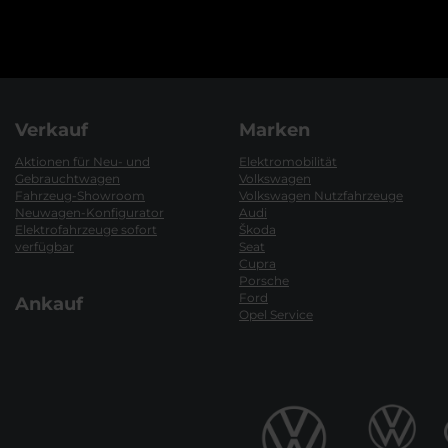
Verkauf
Marken
Aktionen für Neu- und
Elektromobilität
Gebrauchtwagen
Volkswagen
Fahrzeug-Showroom
Volkswagen Nutzfahrzeuge
Neuwagen-Konfigurator
Audi
Elektrofahrzeuge sofort
Škoda
verfügbar
Seat
Cupra
Porsche
Ford
Ankauf
Opel Service