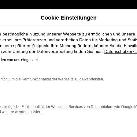
Cookie Einstellungen
ie bestmögliche Nutzung unserer Webseite zu ermöglichen und unsere
hierbei Ihre Präferenzen und verarbeiten Daten für Marketing und Stati
einem späteren Zeitpunkt Ihre Meinung ändern, können Sie die Einwillig
uwagen bei Schmidt + Koch für Bremervörde
en zum Umfang der Datenverarbeitung finden Sie hier:
Datenschutzerkl
en von uns eingesetzt:
a Neuwagen bei 
rlich, um die Kernfunktionalität der Webseite zu gewährleisten.
e
estmögliche Funktionalität der Webseite. Services von Drittanbietern wie Google 
eitere werden aktiviert.
 die für Bremervörde einen Neuwagen suchen. Mit seiner 
ung für jeden, der ein zuverlässiges und komfortables Fah
sten Fahrkomfort, innovative Features und eine herausra