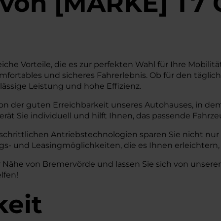
von
[
MARKE
]
T7 C
eiche Vorteile, die es zur perfekten Wahl für Ihre Mobil
mfortables und sicheres Fahrerlebnis. Ob für den tägli
rlässige Leistung und hohe Effizienz.
n der guten Erreichbarkeit unseres Autohauses, in dem 
t Sie individuell und hilft Ihnen, das passende Fahrzeu
tschrittlichen Antriebstechnologien sparen Sie nicht nu
- und Leasingmöglichkeiten, die es Ihnen erleichtern, d
n der Nähe von Bremervörde und lassen Sie sich von uns
lfen!
keit