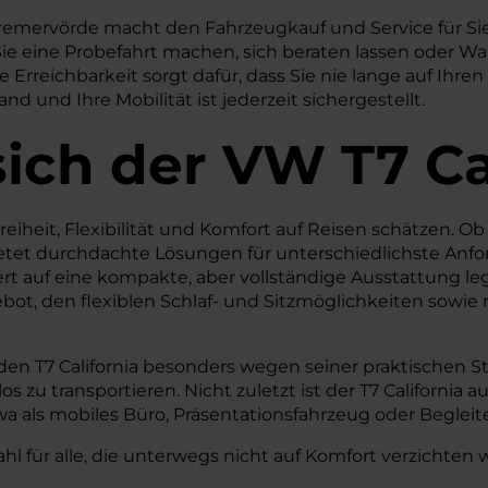
r Bremervörde macht den Fahrzeugkauf und Service für 
ob Sie eine Probefahrt machen, sich beraten lassen ode
e Erreichbarkeit sorgt dafür, dass Sie nie lange auf Ihr
 und Ihre Mobilität ist jederzeit sichergestellt.
ich der VW T7 Ca
ie Freiheit, Flexibilität und Komfort auf Reisen schätzen
 bietet durchdachte Lösungen für unterschiedlichste Anfo
 Wert auf eine kompakte, aber vollständige Ausstattun
t, den flexiblen Schlaf- und Sitzmöglichkeiten sowie 
 den T7 California besonders wegen seiner praktischen
zu transportieren. Nicht zuletzt ist der T7 California a
wa als mobiles Büro, Präsentationsfahrzeug oder Beglei
hl für alle, die unterwegs nicht auf Komfort verzichten w