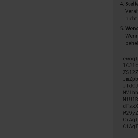
Stell
Veral
nicht
Wend
Wenn 
beheb
ewog
ICJ1
ZS12
JmZp
JTdC
MV1b
MiU1
dFsx
W29y
CiAg
CiAg