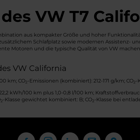
 des
VW
T7 Califo
mbination aus kompakter Größe und hoher Funktionalitä
 zusätzlichem Schlafplatz sowie modernen Assistenz- un
ziente Motoren und die typische Qualität von VW machen 
es VW California
/100 km; CO
-Emissionen (kombiniert): 212-171 g/km; CO
-
2
2
,2 kWh/100 km plus 1,0-0,8 l/100 km; Kraftstoffverbrauch
O
-Klasse gewichtet kombiniert: B; CO
-Klasse bei entlad
2
2