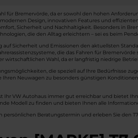
Wahl für Bremervörde, da er sowohl den hohen Anforderu
modernen Design, innovativen Features und effizienten A
ort, Sicherheit und Nachhaltigkeit. Besonders in Breme
chnologien, die den Alltag erleichtern – sei es beim Pen
 auf Sicherheit und Emissionen den aktuellsten Standar
Fahrerassistenzsysteme, die das Fahren für Bremervörde
wirtschaftlichen Wahl, da er langfristig niedrige Betri
rungsmöglichkeiten, die speziell auf Ihre Bedürfnisse 
ie Ihren Neuwagen zu besonders günstigen Konditionen
t Ihr VW Autohaus immer gut erreichbar und bietet Ihn
ende Modell zu finden und bieten Ihnen alle Informati
 persönlichen Beratungstermin und erleben Sie den T7 C