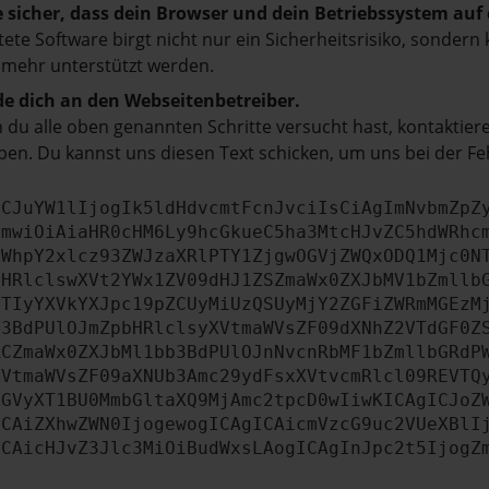
e sicher, dass dein Browser und dein Betriebssystem au
tete Software birgt nicht nur ein Sicherheitsrisiko, sonde
 mehr unterstützt werden.
e dich an den Webseitenbetreiber.
du alle oben genannten Schritte versucht hast, kontaktier
en. Du kannst uns diesen Text schicken, um uns bei der Fe
ICJuYW1lIjogIk5ldHdvcmtFcnJvciIsCiAgImNvbmZpZ
cmwiOiAiaHR0cHM6Ly9hcGkueC5ha3MtcHJvZC5hdWRhc
ZWhpY2xlcz93ZWJzaXRlPTY1ZjgwOGVjZWQxODQ1Mjc0N
bHRlclswXVt2YWx1ZV09dHJ1ZSZmaWx0ZXJbMV1bZmllb
JTIyYXVkYXJpc19pZCUyMiUzQSUyMjY2ZGFiZWRmMGEzM
b3BdPUlOJmZpbHRlclsyXVtmaWVsZF09dXNhZ2VTdGF0Z
RCZmaWx0ZXJbMl1bb3BdPUlOJnNvcnRbMF1bZmllbGRdP
XVtmaWVsZF09aXNUb3Amc29ydFsxXVtvcmRlcl09REVTQ
ZGVyXT1BU0MmbGltaXQ9MjAmc2tpcD0wIiwKICAgICJoZ
ICAiZXhwZWN0IjogewogICAgICAicmVzcG9uc2VUeXBlI
ICAicHJvZ3Jlc3MiOiBudWxsLAogICAgInJpc2t5IjogZ