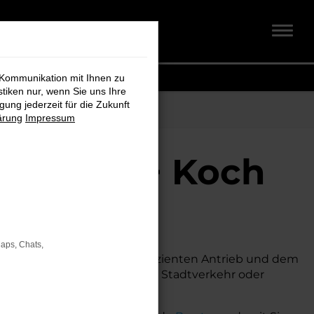
 Kommunikation mit Ihnen zu
stiken nur, wenn Sie uns Ihre
ung jederzeit für die Zukunft
ärung
Impressum
Schmidt + Koch
Maps, Chats,
modernen Technik, seinem effizienten Antrieb und dem
rzeug möchte. Egal, ob für den Stadtverkehr oder
gende Wirtschaftlichkeit.