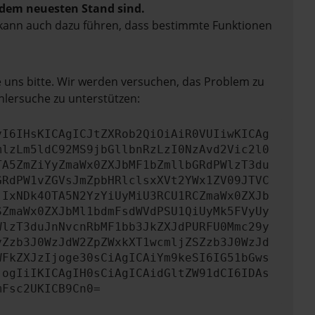
f dem neuesten Stand sind.
rn kann auch dazu führen, dass bestimmte Funktionen
e uns bitte. Wir werden versuchen, das Problem zu
hlersuche zu unterstützen:
yI6IHsKICAgICJtZXRob2QiOiAiR0VUIiwKICAg
mlzLm5ldC92MS9jbGllbnRzLzI0NzAvd2Vic2l0
TA5ZmZiYyZmaWx0ZXJbMF1bZmllbGRdPWlzT3du
GRdPW1vZGVsJmZpbHRlclsxXVt2YWx1ZV09JTVC
jIxNDk4OTA5N2YzYiUyMiU3RCU1RCZmaWx0ZXJb
SZmaWx0ZXJbMl1bdmFsdWVdPSU1QiUyMk5FVyUy
WlzT3duJnNvcnRbMF1bb3JkZXJdPURFU0Mmc29y
yZzb3J0WzJdW2ZpZWxkXT1wcmljZSZzb3J0WzJd
WFkZXJzIjoge30sCiAgICAiYm9keSI6IG51bGws
jogIiIKICAgIH0sCiAgICAidGltZW91dCI6IDAs
mFsc2UKICB9Cn0=