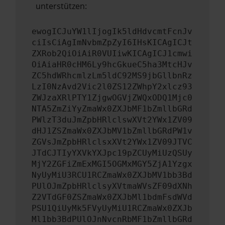
unterstützen:
ewogICJuYW1lIjogIk5ldHdvcmtFcnJv
ciIsCiAgImNvbmZpZyI6IHsKICAgICJt
ZXRob2QiOiAiR0VUIiwKICAgICJ1cmwi
OiAiaHR0cHM6Ly9hcGkueC5ha3MtcHJv
ZC5hdWRhcmlzLm5ldC92MS9jbGllbnRz
LzI0NzAvd2Vic2l0ZS12ZWhpY2xlcz93
ZWJzaXRlPTY1ZjgwOGVjZWQxODQ1Mjc0
NTA5ZmZiYyZmaWx0ZXJbMF1bZmllbGRd
PWlzT3duJmZpbHRlclswXVt2YWx1ZV09
dHJ1ZSZmaWx0ZXJbMV1bZmllbGRdPW1v
ZGVsJmZpbHRlclsxXVt2YWx1ZV09JTVC
JTdCJTIyYXVkYXJpc19pZCUyMiUzQSUy
MjY2ZGFiZmExMGI5OGMxMGY5ZjA1Yzgx
NyUyMiU3RCU1RCZmaWx0ZXJbMV1bb3Bd
PUlOJmZpbHRlclsyXVtmaWVsZF09dXNh
Z2VTdGF0ZSZmaWx0ZXJbMl1bdmFsdWVd
PSU1QiUyMk5FVyUyMiU1RCZmaWx0ZXJb
Ml1bb3BdPUlOJnNvcnRbMF1bZmllbGRd