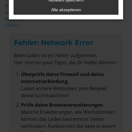
Auswahl speichern
Porsche
Alle akzeptieren
Seat
Škoda
CUPRA
Fehler: Network Error
Beim Laden ist ein Fehler aufgetreten.
Hier sind ein paar Tipps, die dir helfen können:
Überprüfe deine Firewall und deine
Internetverbindung.
Laden andere Webseiten, zum Beispiel
deine Suchmaschine?
Prüfe deine Browsererweiterungen.
Manche Erweiterungen, wie Werbeblocker,
können das Laden bestimmter Seiten
verhindern. Funktioniert die Seite in einem