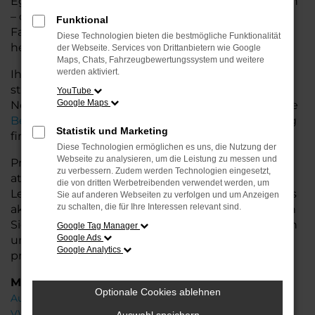
Egal, ob für den Stadtverkehr oder längere Fahrten
– der T7 Caravelle bietet Ihnen höchsten
Funktional
Fahrkomfort, innovative Features und eine
Diese Technologien bieten die bestmögliche Funktionalität
herausragende Wirtschaftlichkeit.
der Webseite. Services von Drittanbietern wie Google
Maps, Chats, Fahrzeugbewertungssystem und weitere
werden aktiviert.
Ihr VW Autohaus in der Nähe von Bremervörde
steht Ihnen mit einer breiten Auswahl an
YouTube
Google Maps
Neuwagen zur Seite und bietet Ihnen umfassende
Beratung
, damit Sie das für Sie passende Fahrzeug
Statistik und Marketing
finden.
Diese Technologien ermöglichen es uns, die Nutzung der
Webseite zu analysieren, um die Leistung zu messen und
Profitieren Sie von zusätzlichen Services wie
zu verbessern. Zudem werden Technologien eingesetzt,
attraktiven Finanzierungsmöglichkeiten,
die von dritten Werbetreibenden verwendet werden, um
Leasingangeboten und der Inzahlungnahme Ihres
Sie auf anderen Webseiten zu verfolgen und um Anzeigen
zu schalten, die für Ihre Interessen relevant sind.
aktuellen Fahrzeugs. Besuchen Sie uns und lassen
Sie sich von unseren Experten beraten – wir freuen
Google Tag Manager
Google Ads
uns, Ihnen den perfekten Neuwagen zu
Google Analytics
präsentieren!
Marken
Optionale Cookies ablehnen
Audi
VW