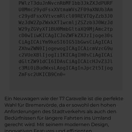
PWlzT3duJnNvcnRbMF1bb3JkZXJdPURF
U0Mmc29ydFsxXVtmaWVsZF09aXNUb3Am
c29ydFsxXVtvcmRlcl09REVTQyZzb3J0
WzJdW2ZpZWxkXT1wcmljZSZzb3J0WzJd
W29yZGVyXT1BU0MmbGltaXQ9MjAmc2tp
cD0wIiwKICAgICJoZWFkZXJzIjoge30s
CiAgICAiYm9keSI6IG51bGwsCiAgICAi
ZXhwZWN0IjogewogICAgICAicmVzcG9u
c2VUeXBlIjogIiIKICAgIH0sCiAgICAi
dGltZW91dCI6IDAsCiAgICAicHJvZ3Jl
c3MiOiBudWxsLAogICAgInJpc2t5Ijog
ZmFsc2UKICB9Cn0=
Ein Neuwagen wie der T7 Caravelle ist die perfekte
Wahl für Bremervörde, da er sowohl den hohen
Anforderungen des Stadtverkehrs als auch den
Bedürfnissen für längere Fahrten ins Umland
gerecht wird. Mit seinem modernen Design,
innovativen Features und effizienten