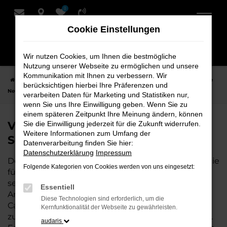
0
Zum
Hauptinhalt
Cookie Einstellungen
springen
Wir nutzen Cookies, um Ihnen die bestmögliche
Nutzung unserer Webseite zu ermöglichen und unsere
Kommunikation mit Ihnen zu verbessern. Wir
Startseite
Bremervörde
VW
VW T7 Caravelle
VW T7 Caravelle
berücksichtigen hierbei Ihre Präferenzen und
Neuwagen bei Schmidt + Koch für Bremervörde
verarbeiten Daten für Marketing und Statistiken nur,
wenn Sie uns Ihre Einwilligung geben. Wenn Sie zu
einem späteren Zeitpunkt Ihre Meinung ändern, können
VW T7 Caravelle Neuwagen bei
Sie die Einwilligung jederzeit für die Zukunft widerrufen.
Weitere Informationen zum Umfang der
Schmidt + Koch für Bremervörde
Datenverarbeitung finden Sie hier:
Datenschutzerklärung
Impressum
Der VW T7 Caravelle ist die perfekte Wahl für alle, die
Folgende Kategorien von Cookies werden von uns eingesetzt:
für Bremervörde einen Neuwagen suchen. Mit
seiner modernen Technik, seinem effizienten
Essentiell
Antrieb und dem stilvollen Design ist der T7
Diese Technologien sind erforderlich, um die
Caravelle die ideale Lösung für jeden, der ein
Kernfunktionalität der Webseite zu gewährleisten.
zuverlässiges und komfortables Fahrzeug möchte.
audaris