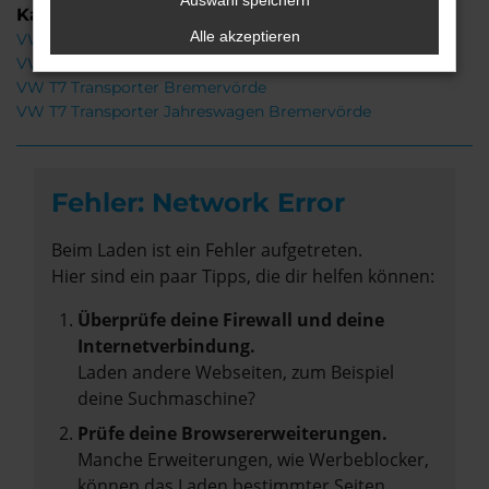
Auswahl speichern
Kategorie
Alle akzeptieren
VW T7 Transporter Gebrauchtwagen Bremervörde
VW T7 Transporter Neuwagen Bremervörde
VW T7 Transporter Bremervörde
VW T7 Transporter Jahreswagen Bremervörde
Fehler: Network Error
Beim Laden ist ein Fehler aufgetreten.
Hier sind ein paar Tipps, die dir helfen können:
Überprüfe deine Firewall und deine
Internetverbindung.
Laden andere Webseiten, zum Beispiel
deine Suchmaschine?
Prüfe deine Browsererweiterungen.
Manche Erweiterungen, wie Werbeblocker,
können das Laden bestimmter Seiten