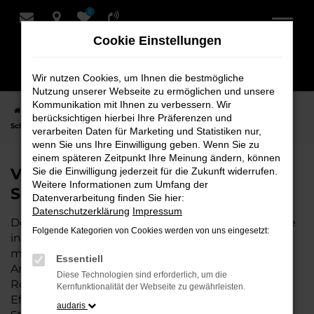
0
Zum
Hauptinhalt
Cookie Einstellungen
springen
Wir nutzen Cookies, um Ihnen die bestmögliche
Nutzung unserer Webseite zu ermöglichen und unsere
Kommunikation mit Ihnen zu verbessern. Wir
Startseite
Bremervörde
VW
VW T7 Transporter Fahrzeuge bei
berücksichtigen hierbei Ihre Präferenzen und
Schmidt + Koch für Bremervörde
verarbeiten Daten für Marketing und Statistiken nur,
wenn Sie uns Ihre Einwilligung geben. Wenn Sie zu
einem späteren Zeitpunkt Ihre Meinung ändern, können
VW T7 Transporter Fahrzeuge bei
Sie die Einwilligung jederzeit für die Zukunft widerrufen.
Weitere Informationen zum Umfang der
Schmidt + Koch für Bremervörde
Datenverarbeitung finden Sie hier:
Datenschutzerklärung
Impressum
Der VW T7 Transporter ist die perfekte Wahl für alle
Folgende Kategorien von Cookies werden von uns eingesetzt:
in Bremervörde, die ein zuverlässiges und
modernes Fahrzeug suchen. Ob für den täglichen
Essentiell
Arbeitsweg, Wochenendausflüge oder lange
Diese Technologien sind erforderlich, um die
Reisen, der VW T7 Transporter bietet Komfort,
Kernfunktionalität der Webseite zu gewährleisten.
Effizienz und modernes Design, das sowohl in der
audaris