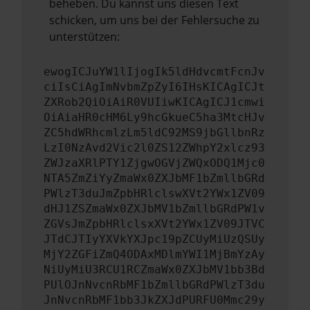
beheben. Du kannst uns diesen Text
schicken, um uns bei der Fehlersuche zu
unterstützen:
ewogICJuYW1lIjogIk5ldHdvcmtFcnJv
ciIsCiAgImNvbmZpZyI6IHsKICAgICJt
ZXRob2QiOiAiR0VUIiwKICAgICJ1cmwi
OiAiaHR0cHM6Ly9hcGkueC5ha3MtcHJv
ZC5hdWRhcmlzLm5ldC92MS9jbGllbnRz
LzI0NzAvd2Vic2l0ZS12ZWhpY2xlcz93
ZWJzaXRlPTY1ZjgwOGVjZWQxODQ1Mjc0
NTA5ZmZiYyZmaWx0ZXJbMF1bZmllbGRd
PWlzT3duJmZpbHRlclswXVt2YWx1ZV09
dHJ1ZSZmaWx0ZXJbMV1bZmllbGRdPW1v
ZGVsJmZpbHRlclsxXVt2YWx1ZV09JTVC
JTdCJTIyYXVkYXJpc19pZCUyMiUzQSUy
MjY2ZGFiZmQ4ODAxMDlmYWI1MjBmYzAy
NiUyMiU3RCU1RCZmaWx0ZXJbMV1bb3Bd
PUlOJnNvcnRbMF1bZmllbGRdPWlzT3du
JnNvcnRbMF1bb3JkZXJdPURFU0Mmc29y