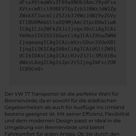
dFsxXVtmaWVsZF09aXNUb3Amc29ydFsx
XVtvcmRlcl09REVTQyZzb3J0WzJdW2Zp
ZWxkXT1wcmljZSZzb3J0WzJdW29yZGVy
XT1BU0MmbGltaXQ9MjAmc2tpcD0wIiwK
ICAgICJoZWFkZXJzIjoge30sCiAgICAi
Ym9keSI6IG51bGwsCiAgICAiZXhwZWN0
IjogewogICAgICAicmVzcG9uc2VUeXBl
IjogIiIKICAgIH0sCiAgICAidGltZW91
dCI6IDAsCiAgICAicHJvZ3Jlc3MiOiBu
dWxsLAogICAgInJpc2t5IjogZmFsc2UK
ICB9Cn0=
Der VW T7 Transporter ist die perfekte Wahl für
Bremervörde, da er sowohl für die städtischen
Gegebenheiten als auch für Ausflüge ins Umland
bestens geeignet ist. Mit seiner Effizienz, Flexibilität
und dem modernen Design passt er ideal in die
Umgebung von Bremervörde und bietet
Fahrkomfort für jeden Anlass. Ob Sie durch den