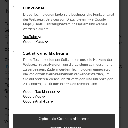
Stadt als auch auf dem Land glänzt.
Funktional
Ihr VW Autohaus in der Nähe von Bremervörde
Diese Technologien bieten die bestmögliche Funktionalität
bietet Ihnen neben einer breiten Auswahl an VW
der Webseite. Services von Drittanbietern wie Google
Fahrzeugen auch umfassende Beratung und
Maps, Chats, Fahrzeugbewertungssystem und weitere
werden aktiviert.
Service. Wir unterstützen Sie bei der Auswahl des
passenden Modells und bieten maßgeschneiderte
YouTube
Google Maps
Finanzierungslösungen sowie Leasingoptionen, die
perfekt zu Ihrem Budget und Bedarf passen.
Statistik und Marketing
Profitieren Sie von zusätzlichen Services wie
Diese Technologien ermöglichen es uns, die Nutzung der
Webseite zu analysieren, um die Leistung zu messen und
Inzahlungnahme
,
Wartung und Reparaturen
direkt
zu verbessern. Zudem werden Technologien eingesetzt,
bei Ihrem VW Autohaus in der Nähe von
die von dritten Werbetreibenden verwendet werden, um
Bremervörde. Mit unserer großen Auswahl an
Sie auf anderen Webseiten zu verfolgen und um Anzeigen
zu schalten, die für Ihre Interessen relevant sind.
Fahrzeugen und der professionellen Beratung
finden Sie bei uns das Fahrzeug, das Ihre
Google Tag Manager
Google Ads
Ansprüche erfüllt.
Google Analytics
Besuchen Sie uns und lassen Sie sich von unserem
Expertenteam beraten – der VW T7 Transporter
Optionale Cookies ablehnen
wartet auf Sie!