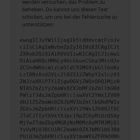
werden versuchen, das Problem zu
beheben. Du kannst uns diesen Text
schicken, um uns bei der Fehlersuche zu
unterstützen:
ewogICJuYW1lIjogIk5ldHdvcmtFcnJv
ciIsCiAgImNvbmZpZyI6IHsKICAgICJt
ZXRob2QiOiAiR0VUIiwKICAgICJ1cmwi
OiAiaHR0cHM6Ly9hcGkueC5ha3MtcHJv
ZC5hdWRhcmlzLm5ldC92MS9jbGllbnRz
LzI0NzAvd2Vic2l0ZS12ZWhpY2xlcz93
ZWJzaXRlPTY1ZjgwOGVjZWQxODQ1Mjc0
NTA5ZmZiYyZmaWx0ZXJbMF1bZmllbGRd
PWlzT3duJmZpbHRlclswXVt2YWx1ZV09
dHJ1ZSZmaWx0ZXJbMV1bZmllbGRdPW1v
ZGVsJmZpbHRlclsxXVt2YWx1ZV09JTVC
JTdCJTIyYXVkYXJpc19pZCUyMiUzQSUy
MjYwZTdmZDg4MGRjNzM0MzAyMTM3MjQ1
YyUyMiU3RCU1RCZmaWx0ZXJbMV1bb3Bd
PUlOJmZpbHRlclsyXVtmaWVsZF09dXNh