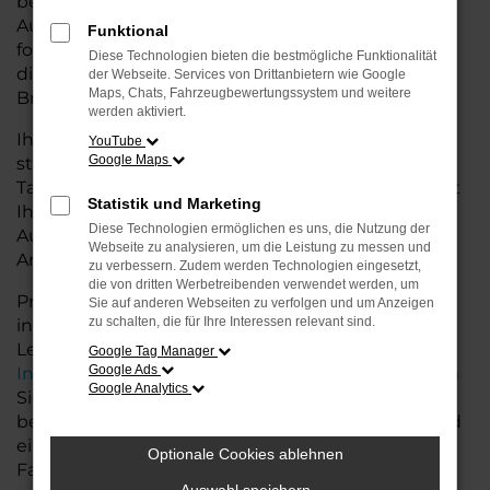
besseren Konditionen. Mit seiner modernen
Ausstattung, der hohen Effizienz und den
Funktional
fortschrittlichen Sicherheitsfeatures ist der Taigo
Diese Technologien bieten die bestmögliche Funktionalität
die ideale Lösung für den Stadtverkehr für
der Webseite. Services von Drittanbietern wie Google
Maps, Chats, Fahrzeugbewertungssystem und weitere
Bremervörde und längere Ausflüge ins Umland.
werden aktiviert.
Ihr VW Autohaus in der Nähe von Bremervörde
YouTube
Google Maps
steht Ihnen mit einer breiten Auswahl an
Tageszulassungen zur Verfügung. Unser Team hilft
Statistik und Marketing
Ihnen, den Taigo in der passenden
Diese Technologien ermöglichen es uns, die Nutzung der
Ausstattungsvariante zu finden, der Ihre
Webseite zu analysieren, um die Leistung zu messen und
Anforderungen und Wünsche erfüllt.
zu verbessern. Zudem werden Technologien eingesetzt,
die von dritten Werbetreibenden verwendet werden, um
Profitieren Sie von zusätzlichen Services wie
Sie auf anderen Webseiten zu verfolgen und um Anzeigen
zu schalten, die für Ihre Interessen relevant sind.
individuellen Finanzierungs- und
Leasingangeboten, sowie der bequemen
Google Tag Manager
Google Ads
Inzahlungnahme
Ihres alten Fahrzeugs. Besuchen
Google Analytics
Sie uns und lassen Sie sich von unseren Experten
beraten. Wir bieten Ihnen eine große Auswahl und
eine persönliche Beratung, damit Sie das perfekte
Optionale Cookies ablehnen
Fahrzeug für Ihre Bedürfnisse finden.