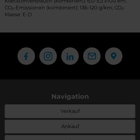
Kraftstoffverbrauch (kombiniert): 6,0-5,3 l/100 km;
CO₂-Emissionen (kombiniert): 136-120 g/km; CO₂-
Klasse: E-D
Navigation
Verkauf
Ankauf