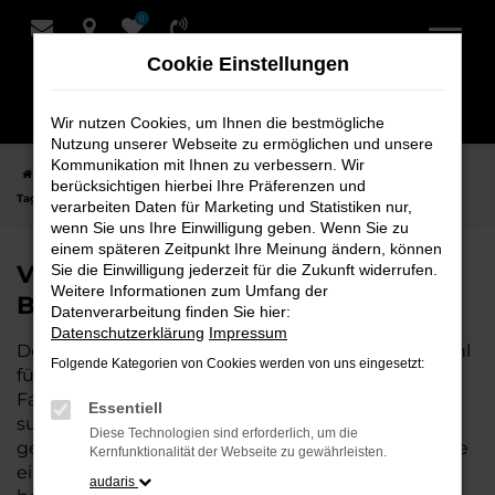
0
Zum
Hauptinhalt
Cookie Einstellungen
springen
Wir nutzen Cookies, um Ihnen die bestmögliche
Nutzung unserer Webseite zu ermöglichen und unsere
Kommunikation mit Ihnen zu verbessern. Wir
Startseite
Bremervörde
VW
VW Taigo
VW Taigo
berücksichtigen hierbei Ihre Präferenzen und
Tageszulassung für Bremervörde bei Schmidt + Koch
verarbeiten Daten für Marketing und Statistiken nur,
wenn Sie uns Ihre Einwilligung geben. Wenn Sie zu
einem späteren Zeitpunkt Ihre Meinung ändern, können
VW Taigo Tageszulassung für
Sie die Einwilligung jederzeit für die Zukunft widerrufen.
Weitere Informationen zum Umfang der
Bremervörde bei Schmidt + Koch
Datenverarbeitung finden Sie hier:
Datenschutzerklärung
Impressum
Der VW Taigo Tageszulassung ist die perfekte Wahl
Folgende Kategorien von Cookies werden von uns eingesetzt:
für alle, die für Bremervörde ein hochwertiges
Fahrzeug zu einem besonders attraktiven Preis
Essentiell
suchen. Als Neuwagen mit nur wenigen
Diese Technologien sind erforderlich, um die
gefahrenen Kilometern bietet er Ihnen alle Vorteile
Kernfunktionalität der Webseite zu gewährleisten.
eines neuen Fahrzeugs, jedoch zu deutlich
audaris