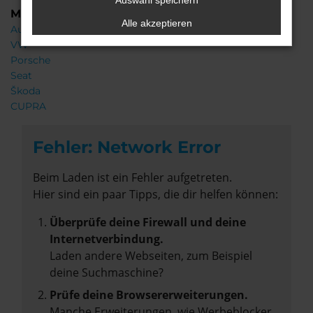
Auswahl speichern
Marken
Alle akzeptieren
Audi
VW
Porsche
Seat
Škoda
CUPRA
Fehler: Network Error
Beim Laden ist ein Fehler aufgetreten.
Hier sind ein paar Tipps, die dir helfen können:
Überprüfe deine Firewall und deine
Internetverbindung.
Laden andere Webseiten, zum Beispiel
deine Suchmaschine?
Prüfe deine Browsererweiterungen.
Manche Erweiterungen, wie Werbeblocker,