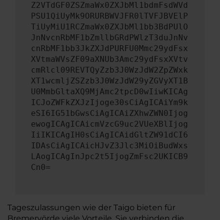
Z2VTdGF0ZSZmaWx0ZXJbMl1bdmFsdWVd
PSU1QiUyMk9ORURBWVJFR0lTVFJBVElP
TiUyMiU1RCZmaWx0ZXJbMl1bb3BdPUlO
JnNvcnRbMF1bZmllbGRdPWlzT3duJnNv
cnRbMF1bb3JkZXJdPURFU0Mmc29ydFsx
XVtmaWVsZF09aXNUb3Amc29ydFsxXVtv
cmRlcl09REVTQyZzb3J0WzJdW2ZpZWxk
XT1wcmljZSZzb3J0WzJdW29yZGVyXT1B
U0MmbGltaXQ9MjAmc2tpcD0wIiwKICAg
ICJoZWFkZXJzIjoge30sCiAgICAiYm9k
eSI6IG51bGwsCiAgICAiZXhwZWN0Ijog
ewogICAgICAicmVzcG9uc2VUeXBlIjog
IiIKICAgIH0sCiAgICAidGltZW91dCI6
IDAsCiAgICAicHJvZ3Jlc3MiOiBudWxs
LAogICAgInJpc2t5IjogZmFsc2UKICB9
Cn0=
Tageszulassungen wie der Taigo bieten für
Bremervörde viele Vorteile. Sie verbinden die