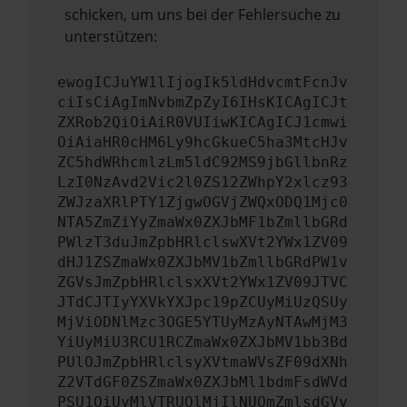
schicken, um uns bei der Fehlersuche zu
unterstützen:
ewogICJuYW1lIjogIk5ldHdvcmtFcnJv
ciIsCiAgImNvbmZpZyI6IHsKICAgICJt
ZXRob2QiOiAiR0VUIiwKICAgICJ1cmwi
OiAiaHR0cHM6Ly9hcGkueC5ha3MtcHJv
ZC5hdWRhcmlzLm5ldC92MS9jbGllbnRz
LzI0NzAvd2Vic2l0ZS12ZWhpY2xlcz93
ZWJzaXRlPTY1ZjgwOGVjZWQxODQ1Mjc0
NTA5ZmZiYyZmaWx0ZXJbMF1bZmllbGRd
PWlzT3duJmZpbHRlclswXVt2YWx1ZV09
dHJ1ZSZmaWx0ZXJbMV1bZmllbGRdPW1v
ZGVsJmZpbHRlclsxXVt2YWx1ZV09JTVC
JTdCJTIyYXVkYXJpc19pZCUyMiUzQSUy
MjViODNlMzc3OGE5YTUyMzAyNTAwMjM3
YiUyMiU3RCU1RCZmaWx0ZXJbMV1bb3Bd
PUlOJmZpbHRlclsyXVtmaWVsZF09dXNh
Z2VTdGF0ZSZmaWx0ZXJbMl1bdmFsdWVd
PSU1QiUyMlVTRUQlMjIlNUQmZmlsdGVy