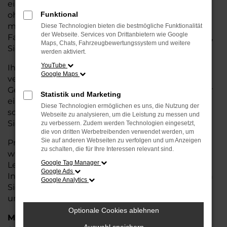
eine kostengünstige Alternative zum Neuwagen,
ohne auf Komfort und Qualität verzichten zu
Funktional
müssen. Ob im Stadtverkehr oder für längere
Diese Technologien bieten die bestmögliche Funktionalität
der Webseite. Services von Drittanbietern wie Google
Fahrten, der Touran überzeugt durch Fahrkomfort,
Maps, Chats, Fahrzeugbewertungssystem und weitere
Sicherheit und Wirtschaftlichkeit.
werden aktiviert.
YouTube
Ihr VW Autohaus in Bremervörde ist Ihr
Google Maps
vertrauenswürdiger Partner, wenn es um
Gebrauchtwagen geht. Wir bieten Ihnen nicht nur
Statistik und Marketing
eine große Auswahl an geprüften Fahrzeugen,
Diese Technologien ermöglichen es uns, die Nutzung der
sondern auch eine fachkundige Beratung, damit
Webseite zu analysieren, um die Leistung zu messen und
Sie das für Sie passende Modell finden.
zu verbessern. Zudem werden Technologien eingesetzt,
die von dritten Werbetreibenden verwendet werden, um
Sie auf anderen Webseiten zu verfolgen und um Anzeigen
Profitieren Sie von unseren zusätzlichen
Services
zu schalten, die für Ihre Interessen relevant sind.
wie attraktiven Finanzierungsmöglichkeiten,
Google Tag Manager
Leasingangeboten und der bequemen
Google Ads
Inzahlungnahme Ihres alten Fahrzeugs. Besuchen
Google Analytics
Sie uns und überzeugen Sie sich von der Qualität
und dem Service, den wir Ihnen bieten!
Optionale Cookies ablehnen
Marken