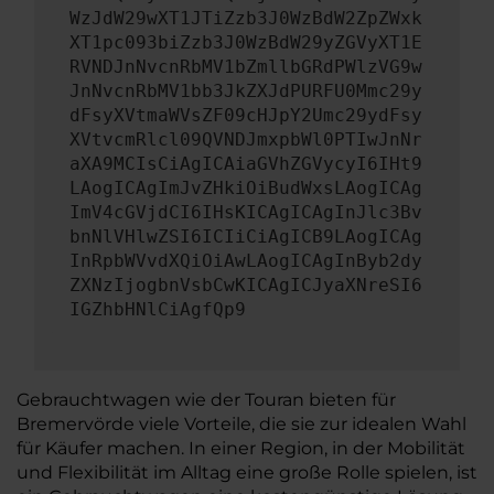
WzJdW29wXT1JTiZzb3J0WzBdW2ZpZWxk
XT1pc093biZzb3J0WzBdW29yZGVyXT1E
RVNDJnNvcnRbMV1bZmllbGRdPWlzVG9w
JnNvcnRbMV1bb3JkZXJdPURFU0Mmc29y
dFsyXVtmaWVsZF09cHJpY2Umc29ydFsy
XVtvcmRlcl09QVNDJmxpbWl0PTIwJnNr
aXA9MCIsCiAgICAiaGVhZGVycyI6IHt9
LAogICAgImJvZHkiOiBudWxsLAogICAg
ImV4cGVjdCI6IHsKICAgICAgInJlc3Bv
bnNlVHlwZSI6ICIiCiAgICB9LAogICAg
InRpbWVvdXQiOiAwLAogICAgInByb2dy
ZXNzIjogbnVsbCwKICAgICJyaXNreSI6
IGZhbHNlCiAgfQp9
Gebrauchtwagen wie der Touran bieten für
Bremervörde viele Vorteile, die sie zur idealen Wahl
für Käufer machen. In einer Region, in der Mobilität
und Flexibilität im Alltag eine große Rolle spielen, ist