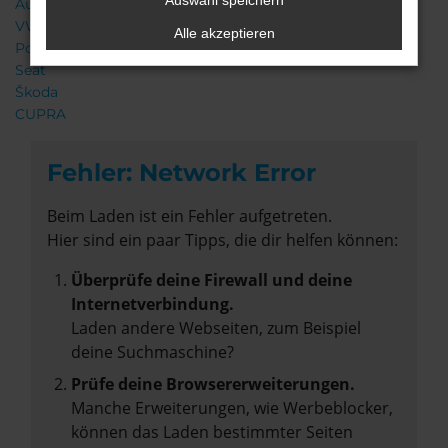
Auswahl speichern
Audi
VW
Alle akzeptieren
Porsche
Seat
Škoda
CUPRA
Fehler: Network Error
Beim Laden ist ein Fehler aufgetreten.
Hier sind ein paar Tipps, die dir helfen können:
Überprüfe deine Firewall und deine
Internetverbindung.
Laden andere Webseiten, zum Beispiel
deine Suchmaschine?
Prüfe deine Browsererweiterungen.
Manche Erweiterungen, wie Werbeblocker,
können das Laden bestimmter Seiten