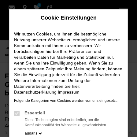
0
Zum
Hauptinhalt
Cookie Einstellungen
springen
Wir nutzen Cookies, um Ihnen die bestmögliche
Nutzung unserer Webseite zu ermöglichen und unsere
Kommunikation mit Ihnen zu verbessern. Wir
Startseite
Bremervörde
VW
VW Touran
Finden Sie Ihren VW
berücksichtigen hierbei Ihre Präferenzen und
Touran Gebrauchtwagen für Bremervörde bei Schmidt + Koch
verarbeiten Daten für Marketing und Statistiken nur,
wenn Sie uns Ihre Einwilligung geben. Wenn Sie zu
einem späteren Zeitpunkt Ihre Meinung ändern, können
Finden Sie Ihren VW Touran
Sie die Einwilligung jederzeit für die Zukunft widerrufen.
Weitere Informationen zum Umfang der
Gebrauchtwagen für Bremervörde
Datenverarbeitung finden Sie hier:
bei Schmidt + Koch
Datenschutzerklärung
Impressum
Folgende Kategorien von Cookies werden von uns eingesetzt:
Der VW Touran ist die perfekte Wahl für alle in
Bremervörde, die ein zuverlässiges und modernes
Essentiell
Fahrzeug suchen.
Mit seiner erstklassigen
Diese Technologien sind erforderlich, um die
Ausstattung, der niedrigen Laufleistung und der
Kernfunktionalität der Webseite zu gewährleisten.
ausgezeichneten Pflege ist dieser Gebrauchtwagen
audaris