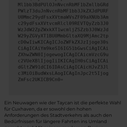
Ml1bb3BdPUlOJnNvcnRbMF1bZmllbGRd
PWlzT3duJnNvcnRbMF1bb3JkZXJdPURF
U0Mmc29ydFsxXVtmaWVsZF09aXNUb3Am
c29ydFsxXVtvcmRlcl09REVTQyZzb3J0
WzJdW2ZpZWxkXT1wcmljZSZzb3J0WzJd
W29yZGVyXT1BU0MmbGltaXQ9MjAmc2tp
cD0wIiwKICAgICJoZWFkZXJzIjoge30s
CiAgICAiYm9keSI6IG51bGwsCiAgICAi
ZXhwZWN0IjogewogICAgICAicmVzcG9u
c2VUeXBlIjogIiIKICAgIH0sCiAgICAi
dGltZW91dCI6IDAsCiAgICAicHJvZ3Jl
c3MiOiBudWxsLAogICAgInJpc2t5Ijog
ZmFsc2UKICB9Cn0=
Ein Neuwagen wie der Taycan ist die perfekte Wahl
für Cuxhaven, da er sowohl den hohen
Anforderungen des Stadtverkehrs als auch den
Bedürfnissen für längere Fahrten ins Umland