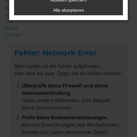
Auswahl speichern
Audi
VW
Alle akzeptieren
Porsche
Seat
Škoda
CUPRA
Fehler: Network Error
Beim Laden ist ein Fehler aufgetreten.
Hier sind ein paar Tipps, die dir helfen können:
Überprüfe deine Firewall und deine
Internetverbindung.
Laden andere Webseiten, zum Beispiel
deine Suchmaschine?
Prüfe deine Browsererweiterungen.
Manche Erweiterungen, wie Werbeblocker,
können das Laden bestimmter Seiten