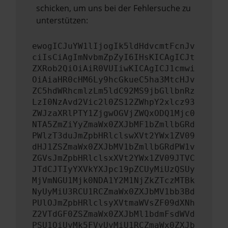
schicken, um uns bei der Fehlersuche zu
unterstützen:
ewogICJuYW1lIjogIk5ldHdvcmtFcnJv
ciIsCiAgImNvbmZpZyI6IHsKICAgICJt
ZXRob2QiOiAiR0VUIiwKICAgICJ1cmwi
OiAiaHR0cHM6Ly9hcGkueC5ha3MtcHJv
ZC5hdWRhcmlzLm5ldC92MS9jbGllbnRz
LzI0NzAvd2Vic2l0ZS12ZWhpY2xlcz93
ZWJzaXRlPTY1ZjgwOGVjZWQxODQ1Mjc0
NTA5ZmZiYyZmaWx0ZXJbMF1bZmllbGRd
PWlzT3duJmZpbHRlclswXVt2YWx1ZV09
dHJ1ZSZmaWx0ZXJbMV1bZmllbGRdPW1v
ZGVsJmZpbHRlclsxXVt2YWx1ZV09JTVC
JTdCJTIyYXVkYXJpc19pZCUyMiUzQSUy
MjVmNGU1Mjk0NDA1Y2M1NjZkZTczMTBk
NyUyMiU3RCU1RCZmaWx0ZXJbMV1bb3Bd
PUlOJmZpbHRlclsyXVtmaWVsZF09dXNh
Z2VTdGF0ZSZmaWx0ZXJbMl1bdmFsdWVd
PSU1QiUyMk5FVyUyMiU1RCZmaWx0ZXJb