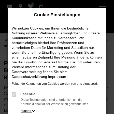
0
Zum
Hauptinhalt
Cookie Einstellungen
springen
Wir nutzen Cookies, um Ihnen die bestmögliche
Nutzung unserer Webseite zu ermöglichen und unsere
Kommunikation mit Ihnen zu verbessern. Wir
Startseite
Cuxhaven
Porsche
Porsche Taycan
Porsche Taycan
berücksichtigen hierbei Ihre Präferenzen und
Neuwagen bei Bremer Fahrzeughaus Schmidt + Koch AG für Cuxhaven
verarbeiten Daten für Marketing und Statistiken nur,
wenn Sie uns Ihre Einwilligung geben. Wenn Sie zu
einem späteren Zeitpunkt Ihre Meinung ändern, können
Porsche Taycan Neuwagen bei
Sie die Einwilligung jederzeit für die Zukunft widerrufen.
Weitere Informationen zum Umfang der
Bremer Fahrzeughaus Schmidt +
Datenverarbeitung finden Sie hier:
Koch AG für Cuxhaven
Datenschutzerklärung
Impressum
Folgende Kategorien von Cookies werden von uns eingesetzt:
Porsche Taycan ist die perfekte Wahl für alle, die für
Cuxhaven einen
Neuwagen
suchen. Mit seiner
Essentiell
modernen Technik, seinem effizienten Antrieb und
Diese Technologien sind erforderlich, um die
dem stilvollen Design ist der Taycan die ideale
Kernfunktionalität der Webseite zu gewährleisten.
Lösung für jeden, der ein zuverlässiges und
audaris