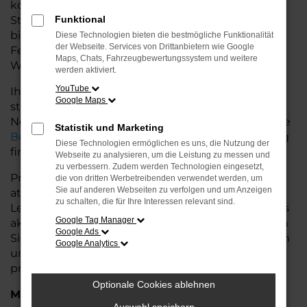
komfortables Fahrzeug möchte. Egal, ob für den
Stadtverkehr oder längere Fahrten – der Taycan
Funktional
bietet Ihnen höchsten Fahrkomfort, innovative
Diese Technologien bieten die bestmögliche Funktionalität
der Webseite. Services von Drittanbietern wie Google
Features und eine herausragende
Maps, Chats, Fahrzeugbewertungssystem und weitere
Wirtschaftlichkeit.
werden aktiviert.
YouTube
Ihr Porsche Autohaus in der Nähe von Cuxhaven
Google Maps
steht Ihnen mit einer breiten Auswahl an
Neuwagen zur Seite und bietet Ihnen umfassende
Statistik und Marketing
Beratung
, damit Sie das für Sie passende Fahrzeug
Diese Technologien ermöglichen es uns, die Nutzung der
finden.
Webseite zu analysieren, um die Leistung zu messen und
zu verbessern. Zudem werden Technologien eingesetzt,
Profitieren Sie von zusätzlichen Services wie
die von dritten Werbetreibenden verwendet werden, um
Sie auf anderen Webseiten zu verfolgen und um Anzeigen
attraktiven Finanzierungsmöglichkeiten,
zu schalten, die für Ihre Interessen relevant sind.
Leasingangeboten und der Inzahlungnahme Ihres
Google Tag Manager
aktuellen Fahrzeugs. Besuchen Sie uns und lassen
Google Ads
Sie sich von unseren Experten beraten – wir freuen
Google Analytics
uns, Ihnen den perfekten Neuwagen zu
präsentieren!
Optionale Cookies ablehnen
Marken