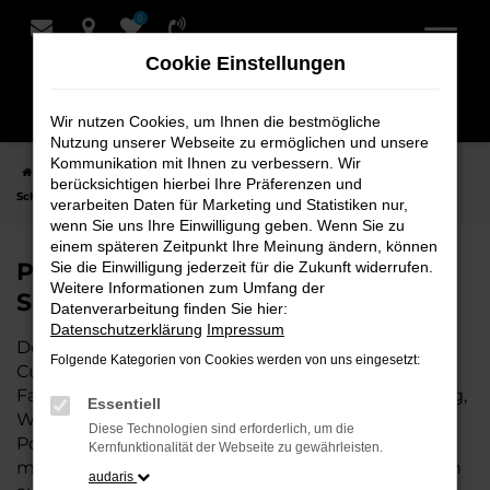
0
Zum
Hauptinhalt
Cookie Einstellungen
springen
Wir nutzen Cookies, um Ihnen die bestmögliche
Nutzung unserer Webseite zu ermöglichen und unsere
Kommunikation mit Ihnen zu verbessern. Wir
Startseite
Cuxhaven
Porsche
Porsche Taycan Fahrzeuge bei
berücksichtigen hierbei Ihre Präferenzen und
Schmidt + Koch für Cuxhaven
verarbeiten Daten für Marketing und Statistiken nur,
wenn Sie uns Ihre Einwilligung geben. Wenn Sie zu
einem späteren Zeitpunkt Ihre Meinung ändern, können
Porsche Taycan Fahrzeuge bei
Sie die Einwilligung jederzeit für die Zukunft widerrufen.
Weitere Informationen zum Umfang der
Schmidt + Koch für Cuxhaven
Datenverarbeitung finden Sie hier:
Datenschutzerklärung
Impressum
Der Porsche Taycan ist die perfekte Wahl für alle in
Folgende Kategorien von Cookies werden von uns eingesetzt:
Cuxhaven, die ein zuverlässiges und modernes
Fahrzeug suchen. Ob für den täglichen Arbeitsweg,
Essentiell
Wochenendausflüge oder lange Reisen, der
Diese Technologien sind erforderlich, um die
Porsche Taycan bietet Komfort, Effizienz und
Kernfunktionalität der Webseite zu gewährleisten.
modernes Design, das sowohl in der Stadt als auch
audaris