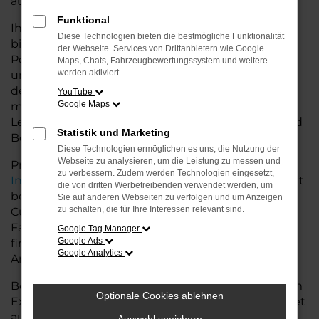
auf dem Land glänzt.
Funktional
Ihr Porsche Autohaus in der Nähe von Cuxhaven
Diese Technologien bieten die bestmögliche Funktionalität
bietet Ihnen neben einer breiten Auswahl an
der Webseite. Services von Drittanbietern wie Google
Porsche Fahrzeugen auch umfassende Beratung
Maps, Chats, Fahrzeugbewertungssystem und weitere
werden aktiviert.
und Service. Wir unterstützen Sie bei der Auswahl
des passenden Modells und bieten
YouTube
Google Maps
maßgeschneiderte Finanzierungslösungen sowie
Leasingoptionen, die perfekt zu Ihrem Budget und
Statistik und Marketing
Bedarf passen.
Diese Technologien ermöglichen es uns, die Nutzung der
Webseite zu analysieren, um die Leistung zu messen und
Profitieren Sie von zusätzlichen Services wie
zu verbessern. Zudem werden Technologien eingesetzt,
Inzahlungnahme
,
Wartung und Reparaturen
direkt
die von dritten Werbetreibenden verwendet werden, um
bei Ihrem Porsche Autohaus in der Nähe von
Sie auf anderen Webseiten zu verfolgen und um Anzeigen
zu schalten, die für Ihre Interessen relevant sind.
Cuxhaven. Mit unserer großen Auswahl an
Fahrzeugen und der professionellen Beratung
Google Tag Manager
Google Ads
finden Sie bei uns das Fahrzeug, das Ihre
Google Analytics
Ansprüche erfüllt.
Besuchen Sie uns und lassen Sie sich von unserem
Optionale Cookies ablehnen
Expertenteam beraten – der Porsche Taycan wartet
auf Sie!