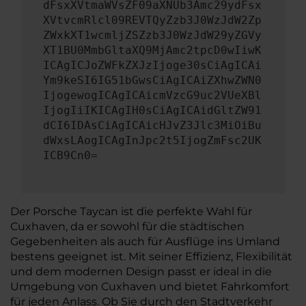
dFsxXVtmaWVsZF09aXNUb3Amc29ydFsx
XVtvcmRlcl09REVTQyZzb3J0WzJdW2Zp
ZWxkXT1wcmljZSZzb3J0WzJdW29yZGVy
XT1BU0MmbGltaXQ9MjAmc2tpcD0wIiwK
ICAgICJoZWFkZXJzIjoge30sCiAgICAi
Ym9keSI6IG51bGwsCiAgICAiZXhwZWN0
IjogewogICAgICAicmVzcG9uc2VUeXBl
IjogIiIKICAgIH0sCiAgICAidGltZW91
dCI6IDAsCiAgICAicHJvZ3Jlc3MiOiBu
dWxsLAogICAgInJpc2t5IjogZmFsc2UK
ICB9Cn0=
Der Porsche Taycan ist die perfekte Wahl für
Cuxhaven, da er sowohl für die städtischen
Gegebenheiten als auch für Ausflüge ins Umland
bestens geeignet ist. Mit seiner Effizienz, Flexibilität
und dem modernen Design passt er ideal in die
Umgebung von Cuxhaven und bietet Fahrkomfort
für jeden Anlass. Ob Sie durch den Stadtverkehr