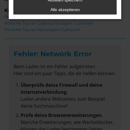
Auswahl speichern
Alle akzeptieren
Kategorie
Porsche Taycan Cuxhaven
Porsche Taycan Gebrauchtwagen Cuxhaven
Porsche Taycan Neuwagen Cuxhaven
Fehler: Network Error
Beim Laden ist ein Fehler aufgetreten.
Hier sind ein paar Tipps, die dir helfen können:
Überprüfe deine Firewall und deine
Internetverbindung.
Laden andere Webseiten, zum Beispiel
deine Suchmaschine?
Prüfe deine Browsererweiterungen.
Manche Erweiterungen, wie Werbeblocker,
können das Laden bestimmter Seiten