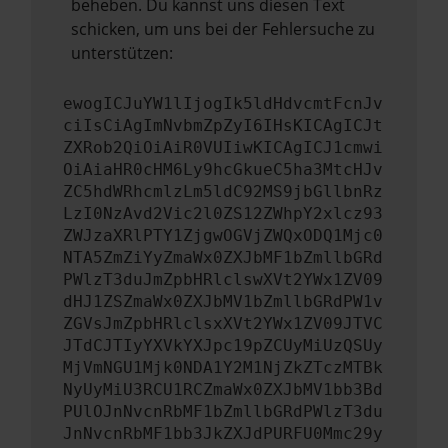
beheben. Du kannst uns diesen Text
schicken, um uns bei der Fehlersuche zu
unterstützen:
ewogICJuYW1lIjogIk5ldHdvcmtFcnJv
ciIsCiAgImNvbmZpZyI6IHsKICAgICJt
ZXRob2QiOiAiR0VUIiwKICAgICJ1cmwi
OiAiaHR0cHM6Ly9hcGkueC5ha3MtcHJv
ZC5hdWRhcmlzLm5ldC92MS9jbGllbnRz
LzI0NzAvd2Vic2l0ZS12ZWhpY2xlcz93
ZWJzaXRlPTY1ZjgwOGVjZWQxODQ1Mjc0
NTA5ZmZiYyZmaWx0ZXJbMF1bZmllbGRd
PWlzT3duJmZpbHRlclswXVt2YWx1ZV09
dHJ1ZSZmaWx0ZXJbMV1bZmllbGRdPW1v
ZGVsJmZpbHRlclsxXVt2YWx1ZV09JTVC
JTdCJTIyYXVkYXJpc19pZCUyMiUzQSUy
MjVmNGU1Mjk0NDA1Y2M1NjZkZTczMTBk
NyUyMiU3RCU1RCZmaWx0ZXJbMV1bb3Bd
PUlOJnNvcnRbMF1bZmllbGRdPWlzT3du
JnNvcnRbMF1bb3JkZXJdPURFU0Mmc29y