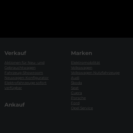
Verkauf
Marken
Aktionen für Neu- und
Elektromobilität
Gebrauchtwagen
Volkswagen
Fahrzeug-Showroom
Volkswagen Nutzfahrzeuge
Neuwagen-Konfigurator
Audi
Elektrofahrzeuge sofort
Škoda
verfügbar
Seat
Cupra
Porsche
Ford
Ankauf
Opel Service