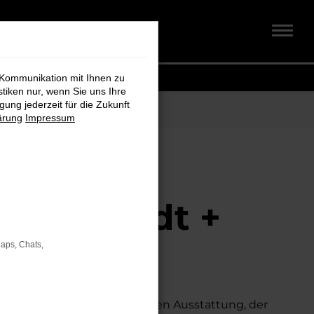
 Kommunikation mit Ihnen zu
stiken nur, wenn Sie uns Ihre
ung jederzeit für die Zukunft
ärung
Impressum
i Schmidt +
Maps, Chats,
suchen.
Mit seiner erstklassigen Ausstattung, der