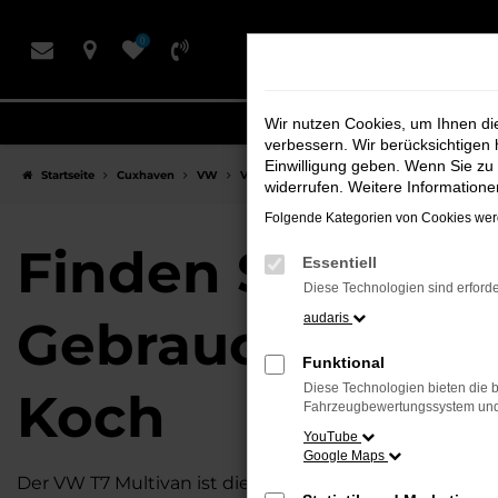
Zum
0
Hauptinhalt
springen
Wir nutzen Cookies, um Ihnen d
verbessern. Wir berücksichtigen 
Einwilligung geben. Wenn Sie zu 
Startseite
Cuxhaven
VW
VW T7 Multivan
Finden Sie Ihren VW T7
widerrufen. Weitere Information
Folgende Kategorien von Cookies werd
Finden Sie Ihre
Essentiell
Diese Technologien sind erforde
audaris
Gebrauchtwagen
Funktional
Diese Technologien bieten die b
Koch
Fahrzeugbewertungssystem und w
YouTube
Google Maps
Der VW T7 Multivan ist die perfekte Wahl für alle in