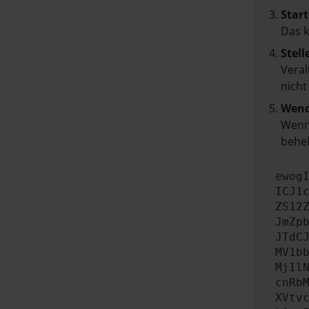
Start
Das 
Stell
Veral
nicht
Wend
Wenn 
beheb
ewog
ICJ1
ZS12
JmZp
JTdC
MV1b
MjIl
cnRb
XVtv