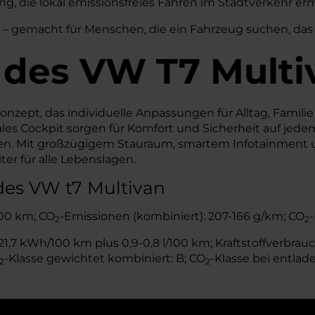
ng, die lokal emissionsfreies Fahren im Stadtverkehr e
 – gemacht für Menschen, die ein Fahrzeug suchen, das 
 des
VW
T7 Multi
nzept, das individuelle Anpassungen für Alltag, Familie
s Cockpit sorgen für Komfort und Sicherheit auf jedem K
hren. Mit großzügigem Stauraum, smartem Infotainment 
ter für alle Lebenslagen.
des VW t7 Multivan
/100 km; CO
-Emissionen (kombiniert): 207-166 g/km; CO
-
2
2
,7 kWh/100 km plus 0,9-0,8 l/100 km; Kraftstoffverbrauch
-Klasse gewichtet kombiniert: B; CO
-Klasse bei entlade
2
2