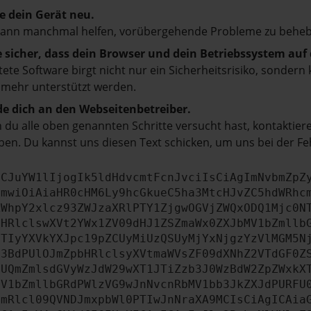
e dein Gerät neu.
kann manchmal helfen, vorübergehende Probleme zu beheb
e sicher, dass dein Browser und dein Betriebssystem au
tete Software birgt nicht nur ein Sicherheitsrisiko, sonde
 mehr unterstützt werden.
e dich an den Webseitenbetreiber.
du alle oben genannten Schritte versucht hast, kontaktier
en. Du kannst uns diesen Text schicken, um uns bei der Fe
ICJuYW1lIjogIk5ldHdvcmtFcnJvciIsCiAgImNvbmZpZ
cmwiOiAiaHR0cHM6Ly9hcGkueC5ha3MtcHJvZC5hdWRhc
ZWhpY2xlcz93ZWJzaXRlPTY1ZjgwOGVjZWQxODQ1Mjc0N
bHRlclswXVt2YWx1ZV09dHJ1ZSZmaWx0ZXJbMV1bZmllb
JTIyYXVkYXJpc19pZCUyMiUzQSUyMjYxNjgzYzVlMGM5N
b3BdPUlOJmZpbHRlclsyXVtmaWVsZF09dXNhZ2VTdGF0Z
NUQmZmlsdGVyWzJdW29wXT1JTiZzb3J0WzBdW2ZpZWxkX
MV1bZmllbGRdPWlzVG9wJnNvcnRbMV1bb3JkZXJdPURFU
cmRlcl09QVNDJmxpbWl0PTIwJnNraXA9MCIsCiAgICAia