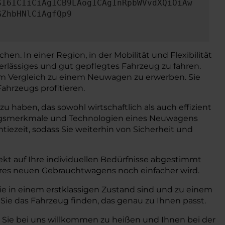
SI6ICIiCiAgICB9LAogICAgInRpbWVvdXQiOiAw
GZhbHNlCiAgfQp9
en. In einer Region, in der Mobilität und Flexibilität
erlässiges und gut gepflegtes Fahrzeug zu fahren.
 im Vergleich zu einem Neuwagen zu erwerben. Sie
ahrzeugs profitieren.
u haben, das sowohl wirtschaftlich als auch effizient
ttungsmerkmale und Technologien eines Neuwagens
iezeit, sodass Sie weiterhin von Sicherheit und
kt auf Ihre individuellen Bedürfnisse abgestimmt
hres neuen Gebrauchtwagens noch einfacher wird.
e in einem erstklassigen Zustand sind und zu einem
Sie das Fahrzeug finden, das genau zu Ihnen passt.
, Sie bei uns willkommen zu heißen und Ihnen bei der