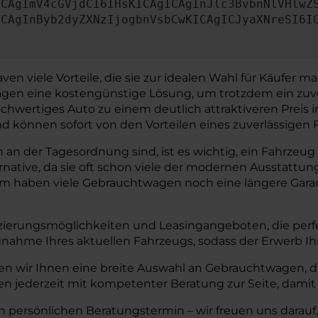
ICAgImV4cGVjdCI6IHsKICAgICAgInJlc3BvbnNlVHlwZ
ICAgInByb2dyZXNzIjogbnVsbCwKICAgICJyaXNreSI6I
 viele Vorteile, die sie zur idealen Wahl für Käufer mach
twagen eine kostengünstige Lösung, um trotzdem ein zuv
chwertiges Auto zu einem deutlich attraktiveren Preis
können sofort von den Vorteilen eines zuverlässigen F
n der Tagesordnung sind, ist es wichtig, ein Fahrzeug z
ernative, da sie oft schon viele der modernen Aussta
em haben viele Gebrauchtwagen noch eine längere Garant
zierungsmöglichkeiten und Leasingangeboten, die perfe
nahme Ihres aktuellen Fahrzeugs, sodass der Erwerb I
n wir Ihnen eine breite Auswahl an Gebrauchtwagen, di
n jederzeit mit kompetenter Beratung zur Seite, damit 
n persönlichen Beratungstermin – wir freuen uns darauf