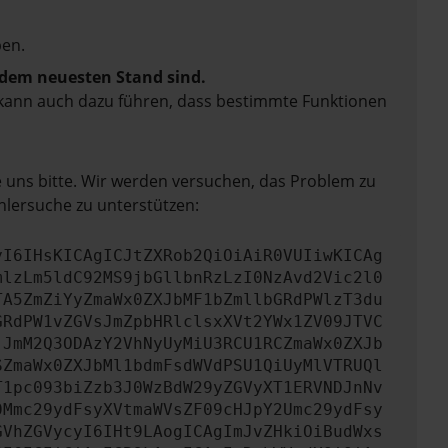
en.
f dem neuesten Stand sind.
rn kann auch dazu führen, dass bestimmte Funktionen
e uns bitte. Wir werden versuchen, das Problem zu
hlersuche zu unterstützen:
yI6IHsKICAgICJtZXRob2QiOiAiR0VUIiwKICAg
mlzLm5ldC92MS9jbGllbnRzLzI0NzAvd2Vic2l0
TA5ZmZiYyZmaWx0ZXJbMF1bZmllbGRdPWlzT3du
GRdPW1vZGVsJmZpbHRlclsxXVt2YWx1ZV09JTVC
jJmM2Q3ODAzY2VhNyUyMiU3RCU1RCZmaWx0ZXJb
SZmaWx0ZXJbMl1bdmFsdWVdPSU1QiUyMlVTRUQl
T1pc093biZzb3J0WzBdW29yZGVyXT1ERVNDJnNv
0Mmc29ydFsyXVtmaWVsZF09cHJpY2Umc29ydFsy
GVhZGVycyI6IHt9LAogICAgImJvZHkiOiBudWxs