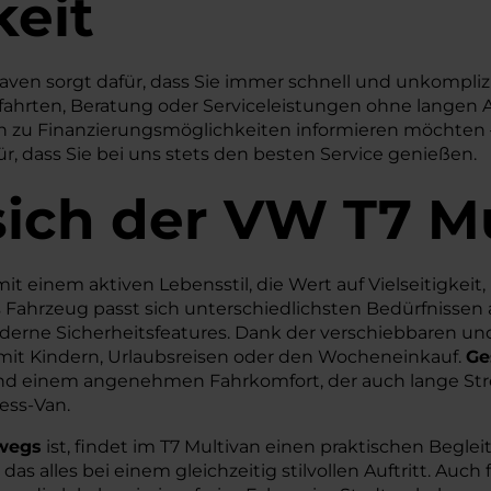
keit
ven sorgt dafür, dass Sie immer schnell und unkompliz
efahrten, Beratung oder Serviceleistungen ohne langen A
ich zu Finanzierungsmöglichkeiten informieren möchten
ür, dass Sie bei uns stets den besten Service genießen.
sich der VW T7 M
it einem aktiven Lebensstil, die Wert auf Vielseitigkei
s Fahrzeug passt sich unterschiedlichsten Bedürfnissen 
moderne Sicherheitsfeatures. Dank der verschiebbaren un
ag mit Kindern, Urlaubsreisen oder den Wocheneinkauf.
Ge
und einem angenehmen Fahrkomfort, der auch lange Stre
ess-Van.
rwegs
ist, findet im T7 Multivan einen praktischen Beglei
s alles bei einem gleichzeitig stilvollen Auftritt. Auch 