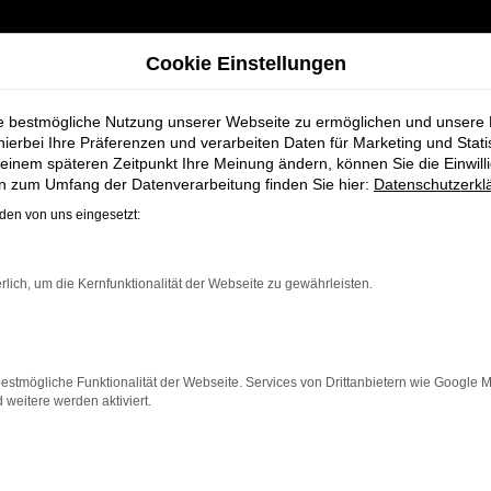
Cookie Einstellungen
ie bestmögliche Nutzung unserer Webseite zu ermöglichen und unsere
hierbei Ihre Präferenzen und verarbeiten Daten für Marketing und Stati
einem späteren Zeitpunkt Ihre Meinung ändern, können Sie die Einwillig
 Multivan Gebrauchtwagen für Cuxhaven bei Schmidt + Koch
en zum Umfang der Datenverarbeitung finden Sie hier:
Datenschutzerkl
en von uns eingesetzt:
n VW T7 Multivan
rlich, um die Kernfunktionalität der Webseite zu gewährleisten.
 für Cuxhaven be
estmögliche Funktionalität der Webseite. Services von Drittanbietern wie Google 
eitere werden aktiviert.
 Cuxhaven, die ein zuverlässiges und modernes Fahrzeug 