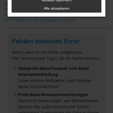
Auswahl speichern
VW T7 Multivan Gebrauchtwagen Cuxhaven
Alle akzeptieren
VW T7 Multivan Cuxhaven
VW T7 Multivan Neuwagen Cuxhaven
VW T7 Multivan Jahreswagen Cuxhaven
Fehler: Network Error
Beim Laden ist ein Fehler aufgetreten.
Hier sind ein paar Tipps, die dir helfen können:
Überprüfe deine Firewall und deine
Internetverbindung.
Laden andere Webseiten, zum Beispiel
deine Suchmaschine?
Prüfe deine Browsererweiterungen.
Manche Erweiterungen, wie Werbeblocker,
können das Laden bestimmter Seiten
verhindern. Funktioniert die Seite in einem