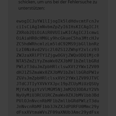
schicken, um uns bei der Fehlersuche zu
unterstützen:
ewogICJuYW1lIjogIk5ldHdvcmtFcnJv
ciIsCiAgImNvbmZpZyI6IHsKICAgICJt
ZXRob2QiOiAiR0VUIiwKICAgICJ1cmwi
OiAiaHR0cHM6Ly9hcGkueC5ha3MtcHJv
ZC5hdWRhcmlzLm5ldC92MS9jbGllbnRz
LzI0NzAvd2Vic2l0ZS12ZWhpY2xlcz93
ZWJzaXRlPTY1ZjgwOGVjZWQxODQ1Mjc0
NTA5ZmZiYyZmaWx0ZXJbMF1bZmllbGRd
PWlzT3duJmZpbHRlclswXVt2YWx1ZV09
dHJ1ZSZmaWx0ZXJbMV1bZmllbGRdPW1v
ZGVsJmZpbHRlclsxXVt2YWx1ZV09JTVC
JTdCJTIyYXVkYXJpc19pZCUyMiUzQSUy
MjYxNjgzYzVlMGM5NjJmM2Q3ODAzY2Vh
NyUyMiU3RCU1RCZmaWx0ZXJbMV1bb3Bd
PUlOJnNvcnRbMF1bZmllbGRdPWlzT3du
JnNvcnRbMF1bb3JkZXJdPURFU0Mmc29y
dFsxXVtmaWVsZF09aXNUb3Amc29ydFsx