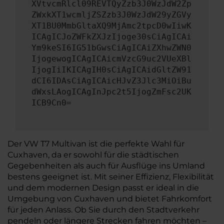
XVtvcmRlcl09REVTQyZzb3J0WzJdW2Zp
ZWxkXT1wcmljZSZzb3J0WzJdW29yZGVy
XT1BU0MmbGltaXQ9MjAmc2tpcD0wIiwK
ICAgICJoZWFkZXJzIjoge30sCiAgICAi
Ym9keSI6IG51bGwsCiAgICAiZXhwZWN0
IjogewogICAgICAicmVzcG9uc2VUeXBl
IjogIiIKICAgIH0sCiAgICAidGltZW91
dCI6IDAsCiAgICAicHJvZ3Jlc3MiOiBu
dWxsLAogICAgInJpc2t5IjogZmFsc2UK
ICB9Cn0=
Der VW T7 Multivan ist die perfekte Wahl für
Cuxhaven, da er sowohl für die städtischen
Gegebenheiten als auch für Ausflüge ins Umland
bestens geeignet ist. Mit seiner Effizienz, Flexibilität
und dem modernen Design passt er ideal in die
Umgebung von Cuxhaven und bietet Fahrkomfort
für jeden Anlass. Ob Sie durch den Stadtverkehr
pendeln oder längere Strecken fahren möchten –