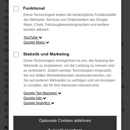
Land glänzt.
Funktional
Ihr VW Autohaus in der Nähe von Cuxhaven bietet
Diese Technologien bieten die bestmögliche Funktionalität
Ihnen neben einer breiten Auswahl an VW
der Webseite. Services von Drittanbietern wie Google
Fahrzeugen auch umfassende Beratung und
Maps, Chats, Fahrzeugbewertungssystem und weitere
werden aktiviert.
Service. Wir unterstützen Sie bei der Auswahl des
passenden Modells und bieten maßgeschneiderte
YouTube
Google Maps
Finanzierungslösungen sowie Leasingoptionen, die
perfekt zu Ihrem Budget und Bedarf passen.
Statistik und Marketing
Profitieren Sie von zusätzlichen Services wie
Diese Technologien ermöglichen es uns, die Nutzung der
Webseite zu analysieren, um die Leistung zu messen und
Inzahlungnahme
,
Wartung und Reparaturen
direkt
zu verbessern. Zudem werden Technologien eingesetzt,
bei Ihrem VW Autohaus in der Nähe von Cuxhaven.
die von dritten Werbetreibenden verwendet werden, um
Mit unserer großen Auswahl an Fahrzeugen und
Sie auf anderen Webseiten zu verfolgen und um Anzeigen
zu schalten, die für Ihre Interessen relevant sind.
der professionellen Beratung finden Sie bei uns das
Fahrzeug, das Ihre Ansprüche erfüllt.
Google Tag Manager
Google Ads
Besuchen Sie uns und lassen Sie sich von unserem
Google Analytics
Expertenteam beraten – der VW T7 Multivan wartet
auf Sie!
Optionale Cookies ablehnen
Kategorie