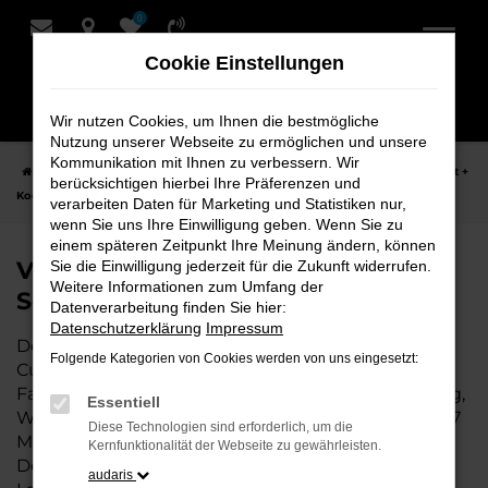
0
Zum
Hauptinhalt
Cookie Einstellungen
springen
Wir nutzen Cookies, um Ihnen die bestmögliche
Nutzung unserer Webseite zu ermöglichen und unsere
Kommunikation mit Ihnen zu verbessern. Wir
Startseite
Cuxhaven
VW
VW T7 Multivan Fahrzeuge bei Schmidt +
berücksichtigen hierbei Ihre Präferenzen und
Koch für Cuxhaven
verarbeiten Daten für Marketing und Statistiken nur,
wenn Sie uns Ihre Einwilligung geben. Wenn Sie zu
einem späteren Zeitpunkt Ihre Meinung ändern, können
VW T7 Multivan Fahrzeuge bei
Sie die Einwilligung jederzeit für die Zukunft widerrufen.
Weitere Informationen zum Umfang der
Schmidt + Koch für Cuxhaven
Datenverarbeitung finden Sie hier:
Datenschutzerklärung
Impressum
Der VW T7 Multivan ist die perfekte Wahl für alle in
Folgende Kategorien von Cookies werden von uns eingesetzt:
Cuxhaven, die ein zuverlässiges und modernes
Fahrzeug suchen. Ob für den täglichen Arbeitsweg,
Essentiell
Wochenendausflüge oder lange Reisen, der VW T7
Diese Technologien sind erforderlich, um die
Multivan bietet Komfort, Effizienz und modernes
Kernfunktionalität der Webseite zu gewährleisten.
Design, das sowohl in der Stadt als auch auf dem
audaris