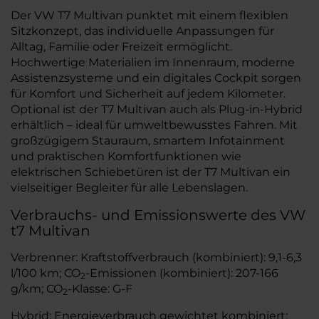
Der VW T7 Multivan punktet mit einem flexiblen
Sitzkonzept, das individuelle Anpassungen für
Alltag, Familie oder Freizeit ermöglicht.
Hochwertige Materialien im Innenraum, moderne
Assistenzsysteme und ein digitales Cockpit sorgen
für Komfort und Sicherheit auf jedem Kilometer.
Optional ist der T7 Multivan auch als Plug-in-Hybrid
erhältlich – ideal für umweltbewusstes Fahren. Mit
großzügigem Stauraum, smartem Infotainment
und praktischen Komfortfunktionen wie
elektrischen Schiebetüren ist der T7 Multivan ein
vielseitiger Begleiter für alle Lebenslagen.
Verbrauchs- und Emissionswerte des VW
t7 Multivan
Verbrenner: Kraftstoffverbrauch (kombiniert): 9,1-6,3
l/100 km; CO
-Emissionen (kombiniert): 207-166
2
g/km; CO
-Klasse: G-F
2
Hybrid: Energieverbrauch gewichtet kombiniert: