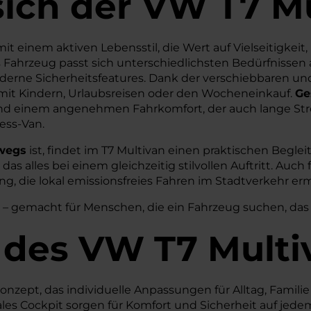
sich der VW T7 M
it einem aktiven Lebensstil, die Wert auf Vielseitigkei
s Fahrzeug passt sich unterschiedlichsten Bedürfnissen 
moderne Sicherheitsfeatures. Dank der verschiebbaren un
ag mit Kindern, Urlaubsreisen oder den Wocheneinkauf.
Ge
und einem angenehmen Fahrkomfort, der auch lange Stre
ess-Van.
rwegs
ist, findet im T7 Multivan einen praktischen Beglei
s alles bei einem gleichzeitig stilvollen Auftritt. Auch 
ng, die lokal emissionsfreies Fahren im Stadtverkehr e
 – gemacht für Menschen, die ein Fahrzeug suchen, das 
 des
VW
T7 Multi
nzept, das individuelle Anpassungen für Alltag, Familie
s Cockpit sorgen für Komfort und Sicherheit auf jedem K