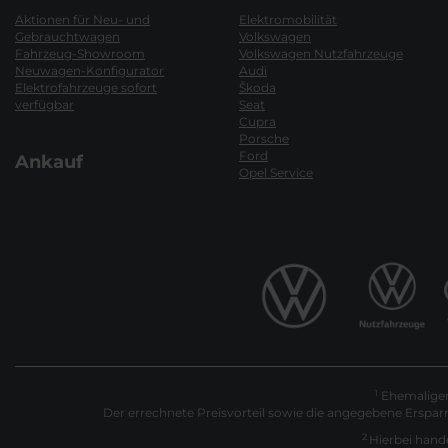
Aktionen für Neu- und
Elektromobilität
Gebrauchtwagen
Volkswagen
Fahrzeug-Showroom
Volkswagen Nutzfahrzeuge
Neuwagen-Konfigurator
Audi
Elektrofahrzeuge sofort
Škoda
verfügbar
Seat
Cupra
Porsche
Ford
Ankauf
Opel Service
Ehemaliger 
1
Der errechnete Preisvorteil sowie die angegebene Erspar
2
Hierbei hande