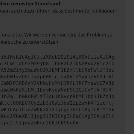
f dem neuesten Stand sind.
rn kann auch dazu führen, dass bestimmte Funktionen
e uns bitte. Wir werden versuchen, das Problem zu
hlersuche zu unterstützen:
yI6IHsKICAgICJtZXRob2QiOiAiR0VUIiwKICAg
mlzLm5ldC92MS9jbGllbnRzLzI0NzAvd2Vic2l0
TA5ZmZiYyZmaWx0ZXJbMF1bZmllbGRdPWlzT3du
GRdPW1vZGVsJmZpbHRlclsxXVt2YWx1ZV09JTVC
jJmM2Q3ODAzY2VhNyUyMiU3RCU1RCZmaWx0ZXJb
SZmaWx0ZXJbMl1bdmFsdWVdPSU1QiUyMlVTRURf
F1bZmllbGRdPWlzT3duJnNvcnRbMF1bb3JkZXJd
mRlcl09REVTQyZzb3J0WzJdW2ZpZWxkXT1wcmlj
iwKICAgICJoZWFkZXJzIjoge30sCiAgICAiYm9k
G9uc2VUeXBlIjogIiIKICAgIH0sCiAgICAidGlt
nJpc2t5IjogZmFsc2UKICB9Cn0=