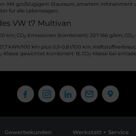
hren. Mit großzügigem Stauraum, smartem Infotainment 
ter für alle Lebenslagen.
des VW t7 Multivan
/100 km; CO
-Emissionen (kombiniert): 207-166 g/km; CO
-
2
2
,7 kWh/100 km plus 0,9-0,8 l/100 km; Kraftstoffverbrauch
-Klasse gewichtet kombiniert: B; CO
-Klasse bei entlade
2
2
Gewerbekunden
Werkstatt + Service