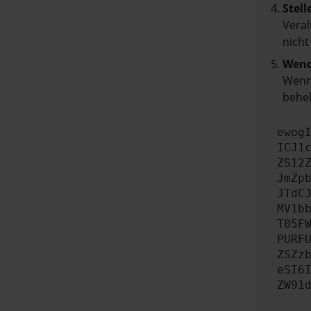
Stell
Veral
nicht
Wend
Wenn 
beheb
ewog
ICJ1
ZS12
JmZp
JTdC
MV1b
T05F
PURF
ZSZz
eSI6
ZW91