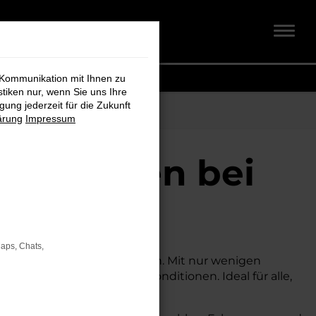
 Kommunikation mit Ihnen zu
stiken nur, wenn Sie uns Ihre
ung jederzeit für die Zukunft
ärung
Impressum
 Cuxhaven bei
Maps, Chats,
inem attraktiven Preis suchen. Mit nur wenigen
r zu deutlich besseren Konditionen. Ideal für alle,