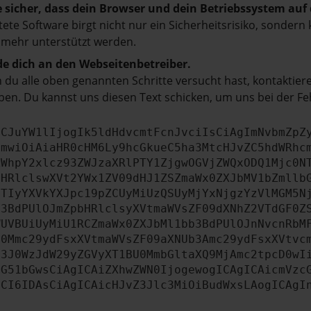
e sicher, dass dein Browser und dein Betriebssystem au
tete Software birgt nicht nur ein Sicherheitsrisiko, sonde
 mehr unterstützt werden.
e dich an den Webseitenbetreiber.
du alle oben genannten Schritte versucht hast, kontaktier
en. Du kannst uns diesen Text schicken, um uns bei der Fe
ICJuYW1lIjogIk5ldHdvcmtFcnJvciIsCiAgImNvbmZpZ
cmwiOiAiaHR0cHM6Ly9hcGkueC5ha3MtcHJvZC5hdWRhc
ZWhpY2xlcz93ZWJzaXRlPTY1ZjgwOGVjZWQxODQ1Mjc0N
bHRlclswXVt2YWx1ZV09dHJ1ZSZmaWx0ZXJbMV1bZmllb
JTIyYXVkYXJpc19pZCUyMiUzQSUyMjYxNjgzYzVlMGM5N
b3BdPUlOJmZpbHRlclsyXVtmaWVsZF09dXNhZ2VTdGF0Z
WUVBUiUyMiU1RCZmaWx0ZXJbMl1bb3BdPUlOJnNvcnRbM
U0Mmc29ydFsxXVtmaWVsZF09aXNUb3Amc29ydFsxXVtvc
b3J0WzJdW29yZGVyXT1BU0MmbGltaXQ9MjAmc2tpcD0wI
IG51bGwsCiAgICAiZXhwZWN0IjogewogICAgICAicmVzc
dCI6IDAsCiAgICAicHJvZ3Jlc3MiOiBudWxsLAogICAgI