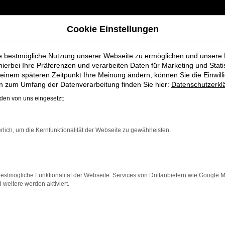
Cookie Einstellungen
ie bestmögliche Nutzung unserer Webseite zu ermöglichen und unsere
hierbei Ihre Präferenzen und verarbeiten Daten für Marketing und Stati
einem späteren Zeitpunkt Ihre Meinung ändern, können Sie die Einwillig
agen für Cuxhaven bei Schmidt + Koch
en zum Umfang der Datenverarbeitung finden Sie hier:
Datenschutzerkl
en von uns eingesetzt:
 Jahreswagen für
rlich, um die Kernfunktionalität der Webseite zu gewährleisten.
estmögliche Funktionalität der Webseite. Services von Drittanbietern wie Google 
eitere werden aktiviert.
r alle, die für Cuxhaven ein nahezu neues Fahrzeug zu e
et dieser Jahreswagen die Vorteile eines Neuwagens, abe
en Preis möchten.