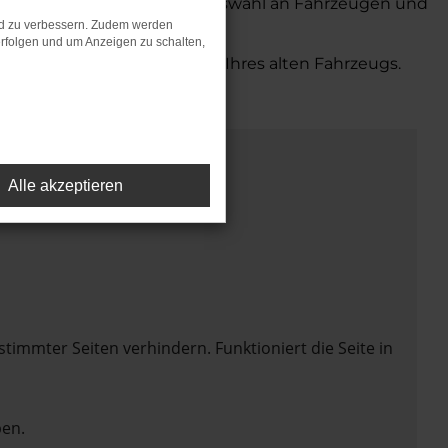
 bieten Ihnen eine große Auswahl an Fahrzeugen und
nd zu verbessern. Zudem werden
rfolgen und um Anzeigen zu schalten,
bequemen Inzahlungnahme Ihres alten Fahrzeugs.
Alle akzeptieren
mmter Seiten verhindern. Funktioniert die Seite in
en.