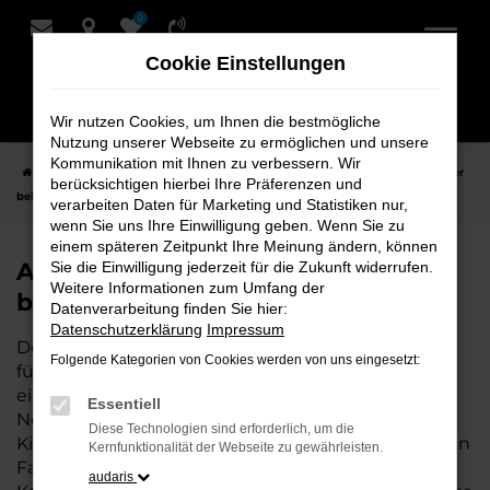
0
Zum
Hauptinhalt
Cookie Einstellungen
springen
Wir nutzen Cookies, um Ihnen die bestmögliche
Nutzung unserer Webseite zu ermöglichen und unsere
Kommunikation mit Ihnen zu verbessern. Wir
Startseite
Leer
Audi
Audi A6
Audi A6 Tageszulassung für Leer
berücksichtigen hierbei Ihre Präferenzen und
bei Schmidt + Koch
verarbeiten Daten für Marketing und Statistiken nur,
wenn Sie uns Ihre Einwilligung geben. Wenn Sie zu
einem späteren Zeitpunkt Ihre Meinung ändern, können
Audi A6 Tageszulassung für Leer
Sie die Einwilligung jederzeit für die Zukunft widerrufen.
Weitere Informationen zum Umfang der
bei Schmidt + Koch
Datenverarbeitung finden Sie hier:
Datenschutzerklärung
Impressum
Der Audi A6 Tageszulassung ist die perfekte Wahl
Folgende Kategorien von Cookies werden von uns eingesetzt:
für alle, die für Leer ein hochwertiges Fahrzeug zu
einem besonders attraktiven Preis suchen. Als
Essentiell
Neuwagen mit nur wenigen gefahrenen
Diese Technologien sind erforderlich, um die
Kilometern bietet er Ihnen alle Vorteile eines neuen
Kernfunktionalität der Webseite zu gewährleisten.
Fahrzeugs, jedoch zu deutlich besseren
audaris