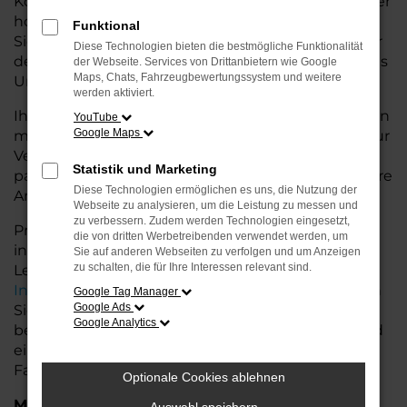
Konditionen. Mit seiner modernen Ausstattung, der
hohen Effizienz und den fortschrittlichen
Funktional
Sicherheitsfeatures ist der A6 die ideale Lösung für
Diese Technologien bieten die bestmögliche Funktionalität
den Stadtverkehr für Leer und längere Ausflüge ins
der Webseite. Services von Drittanbietern wie Google
Maps, Chats, Fahrzeugbewertungssystem und weitere
Umland.
werden aktiviert.
Ihr Audi Autohaus in der Nähe von Leer steht Ihnen
YouTube
Google Maps
mit einer breiten Auswahl an Tageszulassungen zur
Verfügung. Unser Team hilft Ihnen, den A6 in der
Statistik und Marketing
passenden Ausstattungsvariante zu finden, der Ihre
Diese Technologien ermöglichen es uns, die Nutzung der
Anforderungen und Wünsche erfüllt.
Webseite zu analysieren, um die Leistung zu messen und
zu verbessern. Zudem werden Technologien eingesetzt,
Profitieren Sie von zusätzlichen Services wie
die von dritten Werbetreibenden verwendet werden, um
individuellen Finanzierungs- und
Sie auf anderen Webseiten zu verfolgen und um Anzeigen
zu schalten, die für Ihre Interessen relevant sind.
Leasingangeboten, sowie der bequemen
Inzahlungnahme
Ihres alten Fahrzeugs. Besuchen
Google Tag Manager
Google Ads
Sie uns und lassen Sie sich von unseren Experten
Google Analytics
beraten. Wir bieten Ihnen eine große Auswahl und
eine persönliche Beratung, damit Sie das perfekte
Fahrzeug für Ihre Bedürfnisse finden.
Optionale Cookies ablehnen
Marken