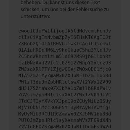
beheben. Du kannst uns diesen Text
schicken, um uns bei der Fehlersuche zu
unterstützen:
ewogICJuYW1lIjogIk5ldHdvcmtFcnJv
ciIsCiAgImNvbmZpZyI6IHsKICAgICJt
ZXRob2QiOiAiR0VUIiwKICAgICJ1cmwi
OiAiaHR0cHM6Ly9hcGkueC5ha3MtcHJv
ZC5hdWRhcmlzLm5ldC92MS9jbGllbnRz
LzI0NzAvd2Vic2l0ZS12ZWhpY2xlcz93
ZWJzaXRlPTY1ZjgwOGVjZWQxODQ1Mjc0
NTA5ZmZiYyZmaWx0ZXJbMF1bZmllbGRd
PWlzT3duJmZpbHRlclswXVt2YWx1ZV09
dHJ1ZSZmaWx0ZXJbMV1bZmllbGRdPW1v
ZGVsJmZpbHRlclsxXVt2YWx1ZV09JTVC
JTdCJTIyYXVkYXJpc19pZCUyMiUzQSUy
MjViODNlMzc3OGE5YTUyMzAyNTAwMTg1
MyUyMiU3RCU1RCZmaWx0ZXJbMV1bb3Bd
PUlOJmZpbHRlclsyXVtmaWVsZF09dXNh
Z2VTdGF0ZSZmaWx0ZXJbMl1bdmFsdWVd