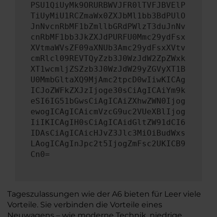
PSU1QiUyMk9ORURBWVJFR0lTVFJBVElP
TiUyMiU1RCZmaWx0ZXJbMl1bb3BdPUlO
JnNvcnRbMF1bZmllbGRdPWlzT3duJnNv
cnRbMF1bb3JkZXJdPURFU0Mmc29ydFsx
XVtmaWVsZF09aXNUb3Amc29ydFsxXVtv
cmRlcl09REVTQyZzb3J0WzJdW2ZpZWxk
XT1wcmljZSZzb3J0WzJdW29yZGVyXT1B
U0MmbGltaXQ9MjAmc2tpcD0wIiwKICAg
ICJoZWFkZXJzIjoge30sCiAgICAiYm9k
eSI6IG51bGwsCiAgICAiZXhwZWN0Ijog
ewogICAgICAicmVzcG9uc2VUeXBlIjog
IiIKICAgIH0sCiAgICAidGltZW91dCI6
IDAsCiAgICAicHJvZ3Jlc3MiOiBudWxs
LAogICAgInJpc2t5IjogZmFsc2UKICB9
Cn0=
Tageszulassungen wie der A6 bieten für Leer viele
Vorteile. Sie verbinden die Vorteile eines
Neuwagens – wie moderne Technik, niedrige