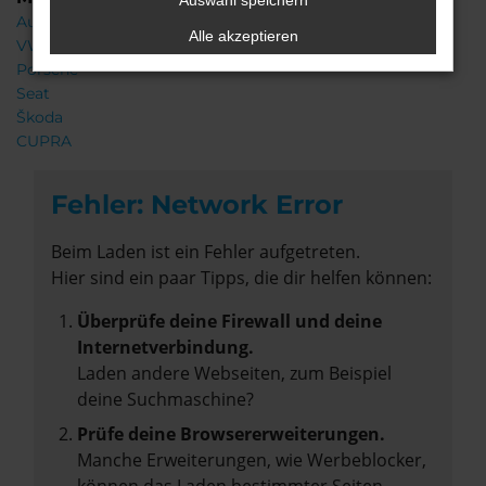
Auswahl speichern
Audi
Alle akzeptieren
VW
Porsche
Seat
Škoda
CUPRA
Fehler: Network Error
Beim Laden ist ein Fehler aufgetreten.
Hier sind ein paar Tipps, die dir helfen können:
Überprüfe deine Firewall und deine
Internetverbindung.
Laden andere Webseiten, zum Beispiel
deine Suchmaschine?
Prüfe deine Browsererweiterungen.
Manche Erweiterungen, wie Werbeblocker,