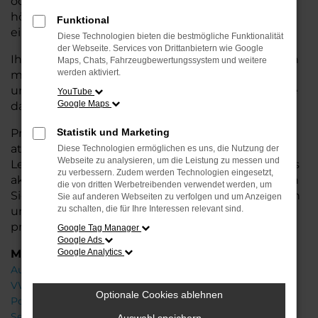
oder längere Fahrten – der Golf bietet Ihnen
höchsten Fahrkomfort, innovative Features und
Funktional
eine herausragende Wirtschaftlichkeit.
Diese Technologien bieten die bestmögliche Funktionalität
der Webseite. Services von Drittanbietern wie Google
Ihr VW Autohaus in der Nähe von Leer steht Ihnen
Maps, Chats, Fahrzeugbewertungssystem und weitere
werden aktiviert.
mit einer breiten Auswahl an Neuwagen zur Seite
und bietet Ihnen umfassende
Beratung
, damit Sie
YouTube
Google Maps
das für Sie passende Fahrzeug finden.
Profitieren Sie von zusätzlichen Services wie
Statistik und Marketing
attraktiven Finanzierungsmöglichkeiten,
Diese Technologien ermöglichen es uns, die Nutzung der
Webseite zu analysieren, um die Leistung zu messen und
Leasingangeboten und der Inzahlungnahme Ihres
zu verbessern. Zudem werden Technologien eingesetzt,
aktuellen Fahrzeugs. Besuchen Sie uns und lassen
die von dritten Werbetreibenden verwendet werden, um
Sie sich von unseren Experten beraten – wir freuen
Sie auf anderen Webseiten zu verfolgen und um Anzeigen
zu schalten, die für Ihre Interessen relevant sind.
uns, Ihnen den perfekten Neuwagen zu
präsentieren!
Google Tag Manager
Google Ads
Marken
Google Analytics
Audi
VW
Optionale Cookies ablehnen
Porsche
Seat