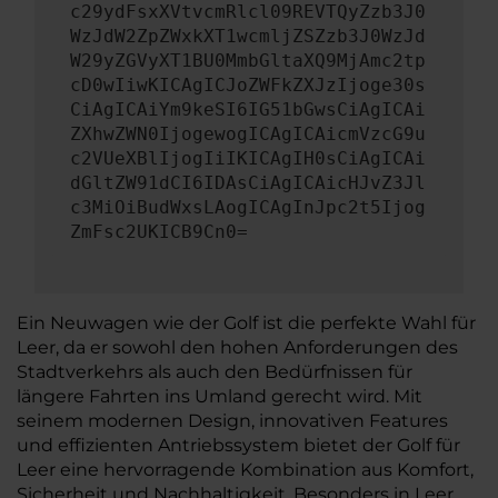
c29ydFsxXVtvcmRlcl09REVTQyZzb3J0
WzJdW2ZpZWxkXT1wcmljZSZzb3J0WzJd
W29yZGVyXT1BU0MmbGltaXQ9MjAmc2tp
cD0wIiwKICAgICJoZWFkZXJzIjoge30s
CiAgICAiYm9keSI6IG51bGwsCiAgICAi
ZXhwZWN0IjogewogICAgICAicmVzcG9u
c2VUeXBlIjogIiIKICAgIH0sCiAgICAi
dGltZW91dCI6IDAsCiAgICAicHJvZ3Jl
c3MiOiBudWxsLAogICAgInJpc2t5Ijog
ZmFsc2UKICB9Cn0=
Ein Neuwagen wie der Golf ist die perfekte Wahl für
Leer, da er sowohl den hohen Anforderungen des
Stadtverkehrs als auch den Bedürfnissen für
längere Fahrten ins Umland gerecht wird. Mit
seinem modernen Design, innovativen Features
und effizienten Antriebssystem bietet der Golf für
Leer eine hervorragende Kombination aus Komfort,
Sicherheit und Nachhaltigkeit. Besonders in Leer,