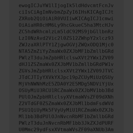
ewogICJuYW1lIjogIk5ldHdvcmtFcnJv
ciIsCiAgImNvbmZpZyI6IHsKICAgICJt
ZXRob2QiOiAiR0VUIiwKICAgICJ1cmwi
OiAiaHR0cHM6Ly9hcGkueC5ha3MtcHJv
ZC5hdWRhcmlzLm5ldC92MS9jbGllbnRz
LzI0NzAvd2Vic2l0ZS12ZWhpY2xlcz93
ZWJzaXRlPTY1ZjgwOGVjZWQxODQ1Mjc0
NTA5ZmZiYyZmaWx0ZXJbMF1bZmllbGRd
PWlzT3duJmZpbHRlclswXVt2YWx1ZV09
dHJ1ZSZmaWx0ZXJbMV1bZmllbGRdPW1v
ZGVsJmZpbHRlclsxXVt2YWx1ZV09JTVC
JTdCJTIyYXVkYXJpc19pZCUyMiUzQSUy
MjVhNWNhMzE5ZDA0Y2E5MDg5NDViYjUx
OSUyMiU3RCU1RCZmaWx0ZXJbMV1bb3Bd
PUlOJmZpbHRlclsyXVtmaWVsZF09dXNh
Z2VTdGF0ZSZmaWx0ZXJbMl1bdmFsdWVd
PSU1QiUyMk5FVyUyMiU1RCZmaWx0ZXJb
Ml1bb3BdPUlOJnNvcnRbMF1bZmllbGRd
PWlzT3duJnNvcnRbMF1bb3JkZXJdPURF
U0Mmc29ydFsxXVtmaWVsZF09aXNUb3Am