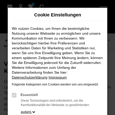
0
Zum
Hauptinhalt
Cookie Einstellungen
springen
Wir nutzen Cookies, um Ihnen die bestmögliche
Nutzung unserer Webseite zu ermöglichen und unsere
Kommunikation mit Ihnen zu verbessern. Wir
Startseite
Leer
VW
VW Golf
VW Golf Neuwagen bei Schmidt +
berücksichtigen hierbei Ihre Präferenzen und
Koch für Leer
verarbeiten Daten für Marketing und Statistiken nur,
wenn Sie uns Ihre Einwilligung geben. Wenn Sie zu
einem späteren Zeitpunkt Ihre Meinung ändern, können
VW Golf Neuwagen bei Schmidt +
Sie die Einwilligung jederzeit für die Zukunft widerrufen.
Weitere Informationen zum Umfang der
Koch für Leer
Datenverarbeitung finden Sie hier:
Datenschutzerklärung
Impressum
Der VW Golf ist die perfekte Wahl für alle, die für
Folgende Kategorien von Cookies werden von uns eingesetzt:
Leer einen Neuwagen suchen. Mit seiner modernen
Technik, seinem effizienten Antrieb und dem
Essentiell
stilvollen Design ist der Golf die ideale Lösung für
Diese Technologien sind erforderlich, um die
jeden, der ein zuverlässiges und komfortables
Kernfunktionalität der Webseite zu gewährleisten.
Fahrzeug möchte. Egal, ob für den Stadtverkehr
audaris