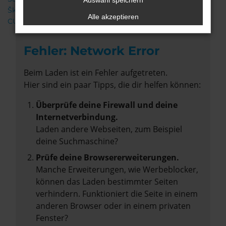
Auswahl speichern
Škoda
Alle akzeptieren
CUPRA
Fehler: Network Error
Beim Laden ist ein Fehler aufgetreten.
Hier sind ein paar Tipps, die dir helfen können:
Überprüfe deine Firewall und deine
Internetverbindung.
Laden andere Webseiten, zum Beispiel
deine Suchmaschine?
Prüfe deine Browsererweiterungen.
Manche Erweiterungen, wie Werbeblocker,
können das Laden bestimmter Seiten
verhindern. Funktioniert die Seite in einem
anderen Browser oder in einem privaten
Fenster?