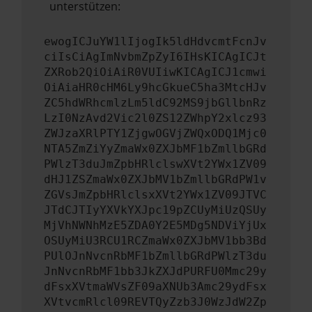
unterstützen:
ewogICJuYW1lIjogIk5ldHdvcmtFcnJv
ciIsCiAgImNvbmZpZyI6IHsKICAgICJt
ZXRob2QiOiAiR0VUIiwKICAgICJ1cmwi
OiAiaHR0cHM6Ly9hcGkueC5ha3MtcHJv
ZC5hdWRhcmlzLm5ldC92MS9jbGllbnRz
LzI0NzAvd2Vic2l0ZS12ZWhpY2xlcz93
ZWJzaXRlPTY1ZjgwOGVjZWQxODQ1Mjc0
NTA5ZmZiYyZmaWx0ZXJbMF1bZmllbGRd
PWlzT3duJmZpbHRlclswXVt2YWx1ZV09
dHJ1ZSZmaWx0ZXJbMV1bZmllbGRdPW1v
ZGVsJmZpbHRlclsxXVt2YWx1ZV09JTVC
JTdCJTIyYXVkYXJpc19pZCUyMiUzQSUy
MjVhNWNhMzE5ZDA0Y2E5MDg5NDViYjUx
OSUyMiU3RCU1RCZmaWx0ZXJbMV1bb3Bd
PUlOJnNvcnRbMF1bZmllbGRdPWlzT3du
JnNvcnRbMF1bb3JkZXJdPURFU0Mmc29y
dFsxXVtmaWVsZF09aXNUb3Amc29ydFsx
XVtvcmRlcl09REVTQyZzb3J0WzJdW2Zp