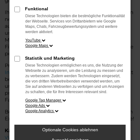
glänzt.
Funktional
Ihr VW Autohaus in der Nähe von Leer bietet Ihnen
Diese Technologien bieten die bestmögliche Funktionalität
neben einer breiten Auswahl an VW Fahrzeugen
der Webseite. Services von Drittanbietern wie Google
auch umfassende Beratung und Service. Wir
Maps, Chats, Fahrzeugbewertungssystem und weitere
werden aktiviert.
unterstützen Sie bei der Auswahl des passenden
Modells und bieten maßgeschneiderte
YouTube
Google Maps
Finanzierungslösungen sowie Leasingoptionen, die
perfekt zu Ihrem Budget und Bedarf passen.
Statistik und Marketing
Profitieren Sie von zusätzlichen Services wie
Diese Technologien ermöglichen es uns, die Nutzung der
Webseite zu analysieren, um die Leistung zu messen und
Inzahlungnahme
,
Wartung und Reparaturen
direkt
zu verbessern. Zudem werden Technologien eingesetzt,
bei Ihrem VW Autohaus in der Nähe von Leer. Mit
die von dritten Werbetreibenden verwendet werden, um
unserer großen Auswahl an Fahrzeugen und der
Sie auf anderen Webseiten zu verfolgen und um Anzeigen
zu schalten, die für Ihre Interessen relevant sind.
professionellen Beratung finden Sie bei uns das
Fahrzeug, das Ihre Ansprüche erfüllt.
Google Tag Manager
Google Ads
Besuchen Sie uns und lassen Sie sich von unserem
Google Analytics
Expertenteam beraten – der VW Golf wartet auf Sie!
Optionale Cookies ablehnen
Kategorie
VW Golf Gebrauchtwagen Leer