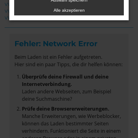
Auswahl speichern
VW Golf Leer
Alle akzeptieren
VW Golf Neuwagen Leer
VW Golf Tageszulassung Leer
Fehler: Network Error
Beim Laden ist ein Fehler aufgetreten.
Hier sind ein paar Tipps, die dir helfen können:
Überprüfe deine Firewall und deine
Internetverbindung.
Laden andere Webseiten, zum Beispiel
deine Suchmaschine?
Prüfe deine Browsererweiterungen.
Manche Erweiterungen, wie Werbeblocker,
können das Laden bestimmter Seiten
verhindern. Funktioniert die Seite in einem