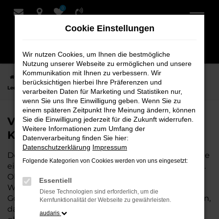
0
Zum
Hauptinhalt
Cookie Einstellungen
springen
Wir nutzen Cookies, um Ihnen die bestmögliche
Nutzung unserer Webseite zu ermöglichen und unsere
Kommunikation mit Ihnen zu verbessern. Wir
Startseite
Leer
VW
VW Golf Fahrzeuge bei Schmidt + Koch für
berücksichtigen hierbei Ihre Präferenzen und
Leer
verarbeiten Daten für Marketing und Statistiken nur,
wenn Sie uns Ihre Einwilligung geben. Wenn Sie zu
einem späteren Zeitpunkt Ihre Meinung ändern, können
VW Golf Fahrzeuge bei Schmidt +
Sie die Einwilligung jederzeit für die Zukunft widerrufen.
Weitere Informationen zum Umfang der
Koch für Leer
Datenverarbeitung finden Sie hier:
Datenschutzerklärung
Impressum
Der VW Golf ist die perfekte Wahl für alle in Leer, die
Folgende Kategorien von Cookies werden von uns eingesetzt:
ein zuverlässiges und modernes Fahrzeug suchen.
Ob für den täglichen Arbeitsweg,
Essentiell
Wochenendausflüge oder lange Reisen, der VW
Diese Technologien sind erforderlich, um die
Golf bietet Komfort, Effizienz und modernes Design,
Kernfunktionalität der Webseite zu gewährleisten.
das sowohl in der Stadt als auch auf dem Land
audaris