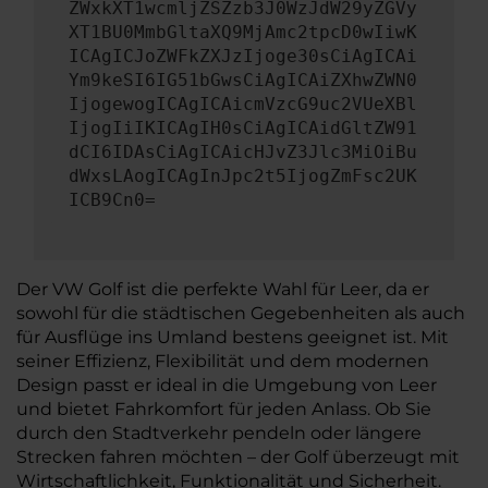
ZWxkXT1wcmljZSZzb3J0WzJdW29yZGVy
XT1BU0MmbGltaXQ9MjAmc2tpcD0wIiwK
ICAgICJoZWFkZXJzIjoge30sCiAgICAi
Ym9keSI6IG51bGwsCiAgICAiZXhwZWN0
IjogewogICAgICAicmVzcG9uc2VUeXBl
IjogIiIKICAgIH0sCiAgICAidGltZW91
dCI6IDAsCiAgICAicHJvZ3Jlc3MiOiBu
dWxsLAogICAgInJpc2t5IjogZmFsc2UK
ICB9Cn0=
Der VW Golf ist die perfekte Wahl für Leer, da er
sowohl für die städtischen Gegebenheiten als auch
für Ausflüge ins Umland bestens geeignet ist. Mit
seiner Effizienz, Flexibilität und dem modernen
Design passt er ideal in die Umgebung von Leer
und bietet Fahrkomfort für jeden Anlass. Ob Sie
durch den Stadtverkehr pendeln oder längere
Strecken fahren möchten – der Golf überzeugt mit
Wirtschaftlichkeit, Funktionalität und Sicherheit.