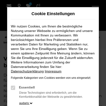
0
Zum
Hauptinhalt
Cookie Einstellungen
springen
Wir nutzen Cookies, um Ihnen die bestmögliche
Nutzung unserer Webseite zu ermöglichen und unsere
Kommunikation mit Ihnen zu verbessern. Wir
Startseite
Leer
VW
VW Golf
VW Golf Tageszulassung für Leer
berücksichtigen hierbei Ihre Präferenzen und
bei Schmidt + Koch
verarbeiten Daten für Marketing und Statistiken nur,
wenn Sie uns Ihre Einwilligung geben. Wenn Sie zu
einem späteren Zeitpunkt Ihre Meinung ändern, können
VW Golf Tageszulassung für Leer
Sie die Einwilligung jederzeit für die Zukunft widerrufen.
Weitere Informationen zum Umfang der
bei Schmidt + Koch
Datenverarbeitung finden Sie hier:
Datenschutzerklärung
Impressum
Der VW Golf Tageszulassung ist die perfekte Wahl
Folgende Kategorien von Cookies werden von uns eingesetzt:
für alle, die für Leer ein hochwertiges Fahrzeug zu
einem besonders attraktiven Preis suchen. Als
Essentiell
Neuwagen mit nur wenigen gefahrenen
Diese Technologien sind erforderlich, um die
Kilometern bietet er Ihnen alle Vorteile eines neuen
Kernfunktionalität der Webseite zu gewährleisten.
Fahrzeugs, jedoch zu deutlich besseren
audaris