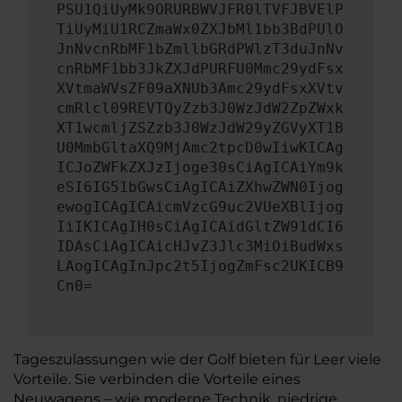
PSU1QiUyMk9ORURBWVJFR0lTVFJBVElP
TiUyMiU1RCZmaWx0ZXJbMl1bb3BdPUlO
JnNvcnRbMF1bZmllbGRdPWlzT3duJnNv
cnRbMF1bb3JkZXJdPURFU0Mmc29ydFsx
XVtmaWVsZF09aXNUb3Amc29ydFsxXVtv
cmRlcl09REVTQyZzb3J0WzJdW2ZpZWxk
XT1wcmljZSZzb3J0WzJdW29yZGVyXT1B
U0MmbGltaXQ9MjAmc2tpcD0wIiwKICAg
ICJoZWFkZXJzIjoge30sCiAgICAiYm9k
eSI6IG51bGwsCiAgICAiZXhwZWN0Ijog
ewogICAgICAicmVzcG9uc2VUeXBlIjog
IiIKICAgIH0sCiAgICAidGltZW91dCI6
IDAsCiAgICAicHJvZ3Jlc3MiOiBudWxs
LAogICAgInJpc2t5IjogZmFsc2UKICB9
Cn0=
Tageszulassungen wie der Golf bieten für Leer viele
Vorteile. Sie verbinden die Vorteile eines
Neuwagens – wie moderne Technik, niedrige