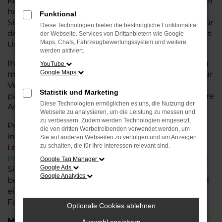
Konditionen. Mit seiner modernen Ausstattung, der
hohen Effizienz und den fortschrittlichen
Funktional
Sicherheitsfeatures ist der Golf die ideale Lösung für
Diese Technologien bieten die bestmögliche Funktionalität
den Stadtverkehr für Leer und längere Ausflüge ins
der Webseite. Services von Drittanbietern wie Google
Maps, Chats, Fahrzeugbewertungssystem und weitere
Umland.
werden aktiviert.
Ihr VW Autohaus in der Nähe von Leer steht Ihnen
YouTube
Google Maps
mit einer breiten Auswahl an Tageszulassungen zur
Verfügung. Unser Team hilft Ihnen, den Golf in der
Statistik und Marketing
passenden Ausstattungsvariante zu finden, der Ihre
Diese Technologien ermöglichen es uns, die Nutzung der
Anforderungen und Wünsche erfüllt.
Webseite zu analysieren, um die Leistung zu messen und
zu verbessern. Zudem werden Technologien eingesetzt,
Profitieren Sie von zusätzlichen Services wie
die von dritten Werbetreibenden verwendet werden, um
individuellen Finanzierungs- und
Sie auf anderen Webseiten zu verfolgen und um Anzeigen
zu schalten, die für Ihre Interessen relevant sind.
Leasingangeboten, sowie der bequemen
Inzahlungnahme
Ihres alten Fahrzeugs. Besuchen
Google Tag Manager
Google Ads
Sie uns und lassen Sie sich von unseren Experten
Google Analytics
beraten. Wir bieten Ihnen eine große Auswahl und
eine persönliche Beratung, damit Sie das perfekte
Fahrzeug für Ihre Bedürfnisse finden.
Optionale Cookies ablehnen
Marken