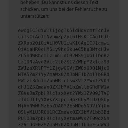
beheben. Du kannst uns diesen Text
schicken, um uns bei der Fehlersuche zu
unterstützen:
ewogICJuYW1lIjogIk5ldHdvcmtFcnJv
ciIsCiAgImNvbmZpZyI6IHsKICAgICJt
ZXRob2QiOiAiR0VUIiwKICAgICJ1cmwi
OiAiaHR0cHM6Ly9hcGkueC5ha3MtcHJv
ZC5hdWRhcmlzLm5ldC92MS9jbGllbnRz
LzI0NzAvd2Vic2l0ZS12ZWhpY2xlcz93
ZWJzaXRlPTY1ZjgwOGVjZWQxODQ1Mjc0
NTA5ZmZiYyZmaWx0ZXJbMF1bZmllbGRd
PWlzT3duJmZpbHRlclswXVt2YWx1ZV09
dHJ1ZSZmaWx0ZXJbMV1bZmllbGRdPW1v
ZGVsJmZpbHRlclsxXVt2YWx1ZV09JTVC
JTdCJTIyYXVkYXJpc19pZCUyMiUzQSUy
MjVhNWNhMzE5ZDA0Y2E5MDg5NDViYjUx
OSUyMiU3RCU1RCZmaWx0ZXJbMV1bb3Bd
PUlOJmZpbHRlclsyXVtmaWVsZF09dXNh
Z2VTdGF0ZSZmaWx0ZXJbMl1bdmFsdWVd