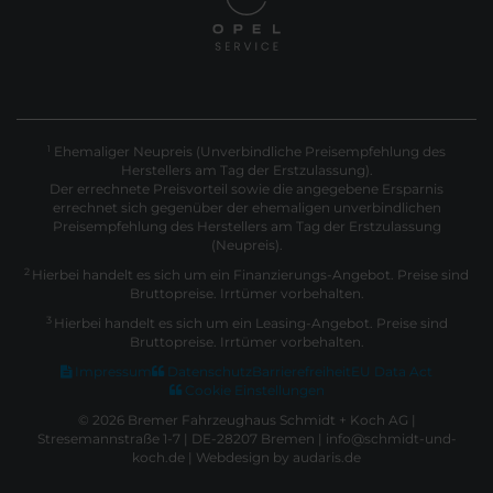
Ehemaliger Neupreis (Unverbindliche Preisempfehlung des
1
Herstellers am Tag der Erstzulassung).
Der errechnete Preisvorteil sowie die angegebene Ersparnis
errechnet sich gegenüber der ehemaligen unverbindlichen
Preisempfehlung des Herstellers am Tag der Erstzulassung
(Neupreis).
2
Hierbei handelt es sich um ein Finanzierungs-Angebot. Preise sind
Bruttopreise. Irrtümer vorbehalten.
3
Hierbei handelt es sich um ein Leasing-Angebot. Preise sind
Bruttopreise. Irrtümer vorbehalten.
Impressum
Datenschutz
Barrierefreiheit
EU Data Act
Cookie Einstellungen
© 2026 Bremer Fahrzeughaus Schmidt + Koch AG |
Stresemannstraße 1-7 | DE-28207 Bremen | info@schmidt-und-
koch.de |
Webdesign by audaris.de