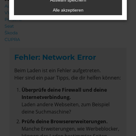
Auswahl speichern
Audi
Alle akzeptieren
VW
Porsche
Seat
Škoda
CUPRA
Fehler: Network Error
Beim Laden ist ein Fehler aufgetreten.
Hier sind ein paar Tipps, die dir helfen können:
Überprüfe deine Firewall und deine
Internetverbindung.
Laden andere Webseiten, zum Beispiel
deine Suchmaschine?
Prüfe deine Browsererweiterungen.
Manche Erweiterungen, wie Werbeblocker,