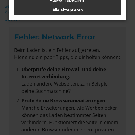
Auswahl speichern
Seat
Alle akzeptieren
Škoda
CUPRA
Fehler: Network Error
Beim Laden ist ein Fehler aufgetreten.
Hier sind ein paar Tipps, die dir helfen können:
Überprüfe deine Firewall und deine
Internetverbindung.
Laden andere Webseiten, zum Beispiel
deine Suchmaschine?
Prüfe deine Browsererweiterungen.
Manche Erweiterungen, wie Werbeblocker,
können das Laden bestimmter Seiten
verhindern. Funktioniert die Seite in einem
anderen Browser oder in einem privaten