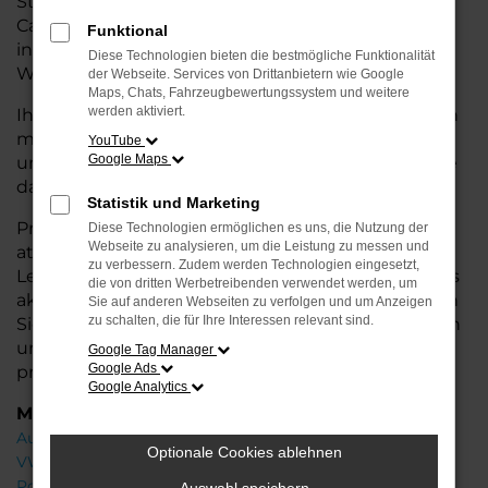
Stadtverkehr oder längere Fahrten – der T7
Caravelle bietet Ihnen höchsten Fahrkomfort,
Funktional
innovative Features und eine herausragende
Diese Technologien bieten die bestmögliche Funktionalität
Wirtschaftlichkeit.
der Webseite. Services von Drittanbietern wie Google
Maps, Chats, Fahrzeugbewertungssystem und weitere
werden aktiviert.
Ihr VW Autohaus in der Nähe von Leer steht Ihnen
mit einer breiten Auswahl an Neuwagen zur Seite
YouTube
Google Maps
und bietet Ihnen umfassende
Beratung
, damit Sie
das für Sie passende Fahrzeug finden.
Statistik und Marketing
Profitieren Sie von zusätzlichen Services wie
Diese Technologien ermöglichen es uns, die Nutzung der
Webseite zu analysieren, um die Leistung zu messen und
attraktiven Finanzierungsmöglichkeiten,
zu verbessern. Zudem werden Technologien eingesetzt,
Leasingangeboten und der Inzahlungnahme Ihres
die von dritten Werbetreibenden verwendet werden, um
aktuellen Fahrzeugs. Besuchen Sie uns und lassen
Sie auf anderen Webseiten zu verfolgen und um Anzeigen
zu schalten, die für Ihre Interessen relevant sind.
Sie sich von unseren Experten beraten – wir freuen
uns, Ihnen den perfekten Neuwagen zu
Google Tag Manager
Google Ads
präsentieren!
Google Analytics
Marken
Audi
Optionale Cookies ablehnen
VW
Porsche