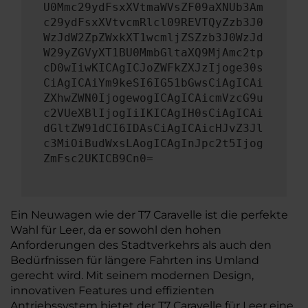
U0Mmc29ydFsxXVtmaWVsZF09aXNUb3Am
c29ydFsxXVtvcmRlcl09REVTQyZzb3J0
WzJdW2ZpZWxkXT1wcmljZSZzb3J0WzJd
W29yZGVyXT1BU0MmbGltaXQ9MjAmc2tp
cD0wIiwKICAgICJoZWFkZXJzIjoge30s
CiAgICAiYm9keSI6IG51bGwsCiAgICAi
ZXhwZWN0IjogewogICAgICAicmVzcG9u
c2VUeXBlIjogIiIKICAgIH0sCiAgICAi
dGltZW91dCI6IDAsCiAgICAicHJvZ3Jl
c3MiOiBudWxsLAogICAgInJpc2t5Ijog
ZmFsc2UKICB9Cn0=
Ein Neuwagen wie der T7 Caravelle ist die perfekte
Wahl für Leer, da er sowohl den hohen
Anforderungen des Stadtverkehrs als auch den
Bedürfnissen für längere Fahrten ins Umland
gerecht wird. Mit seinem modernen Design,
innovativen Features und effizienten
Antriebssystem bietet der T7 Caravelle für Leer eine