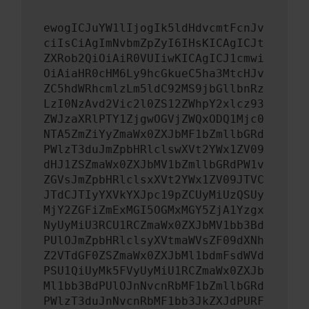
ewogICJuYW1lIjogIk5ldHdvcmtFcnJv
ciIsCiAgImNvbmZpZyI6IHsKICAgICJt
ZXRob2QiOiAiR0VUIiwKICAgICJ1cmwi
OiAiaHR0cHM6Ly9hcGkueC5ha3MtcHJv
ZC5hdWRhcmlzLm5ldC92MS9jbGllbnRz
LzI0NzAvd2Vic2l0ZS12ZWhpY2xlcz93
ZWJzaXRlPTY1ZjgwOGVjZWQxODQ1Mjc0
NTA5ZmZiYyZmaWx0ZXJbMF1bZmllbGRd
PWlzT3duJmZpbHRlclswXVt2YWx1ZV09
dHJ1ZSZmaWx0ZXJbMV1bZmllbGRdPW1v
ZGVsJmZpbHRlclsxXVt2YWx1ZV09JTVC
JTdCJTIyYXVkYXJpc19pZCUyMiUzQSUy
MjY2ZGFiZmExMGI5OGMxMGY5ZjA1Yzgx
NyUyMiU3RCU1RCZmaWx0ZXJbMV1bb3Bd
PUlOJmZpbHRlclsyXVtmaWVsZF09dXNh
Z2VTdGF0ZSZmaWx0ZXJbMl1bdmFsdWVd
PSU1QiUyMk5FVyUyMiU1RCZmaWx0ZXJb
Ml1bb3BdPUlOJnNvcnRbMF1bZmllbGRd
PWlzT3duJnNvcnRbMF1bb3JkZXJdPURF