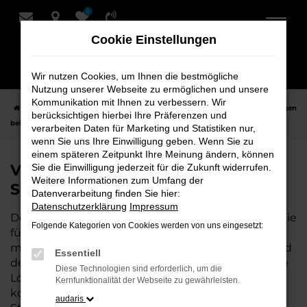
0
Zum
Hauptinhalt
Cookie Einstellungen
springen
Wir nutzen Cookies, um Ihnen die bestmögliche
Nutzung unserer Webseite zu ermöglichen und unsere
Kommunikation mit Ihnen zu verbessern. Wir
Startseite
Leer
VW
VW T7 Caravelle
VW T7 Caravelle Neuwagen
berücksichtigen hierbei Ihre Präferenzen und
bei Schmidt + Koch für Leer
verarbeiten Daten für Marketing und Statistiken nur,
wenn Sie uns Ihre Einwilligung geben. Wenn Sie zu
einem späteren Zeitpunkt Ihre Meinung ändern, können
VW T7 Caravelle Neuwagen bei
Sie die Einwilligung jederzeit für die Zukunft widerrufen.
Weitere Informationen zum Umfang der
Schmidt + Koch für Leer
Datenverarbeitung finden Sie hier:
Datenschutzerklärung
Impressum
Der VW T7 Caravelle ist die perfekte Wahl für alle, die
Folgende Kategorien von Cookies werden von uns eingesetzt:
für Leer einen Neuwagen suchen. Mit seiner
modernen Technik, seinem effizienten Antrieb und
Essentiell
dem stilvollen Design ist der T7 Caravelle die ideale
Diese Technologien sind erforderlich, um die
Lösung für jeden, der ein zuverlässiges und
Kernfunktionalität der Webseite zu gewährleisten.
komfortables Fahrzeug möchte. Egal, ob für den
audaris