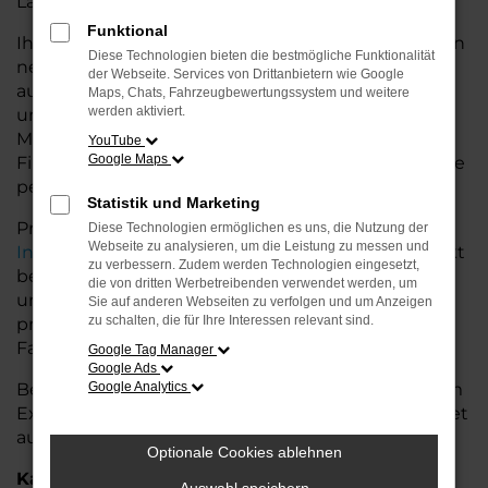
Land glänzt.
Funktional
Ihr VW Autohaus in der Nähe von Leer bietet Ihnen
Diese Technologien bieten die bestmögliche Funktionalität
neben einer breiten Auswahl an VW Fahrzeugen
der Webseite. Services von Drittanbietern wie Google
auch umfassende Beratung und Service. Wir
Maps, Chats, Fahrzeugbewertungssystem und weitere
werden aktiviert.
unterstützen Sie bei der Auswahl des passenden
Modells und bieten maßgeschneiderte
YouTube
Google Maps
Finanzierungslösungen sowie Leasingoptionen, die
perfekt zu Ihrem Budget und Bedarf passen.
Statistik und Marketing
Profitieren Sie von zusätzlichen Services wie
Diese Technologien ermöglichen es uns, die Nutzung der
Webseite zu analysieren, um die Leistung zu messen und
Inzahlungnahme
,
Wartung und Reparaturen
direkt
zu verbessern. Zudem werden Technologien eingesetzt,
bei Ihrem VW Autohaus in der Nähe von Leer. Mit
die von dritten Werbetreibenden verwendet werden, um
unserer großen Auswahl an Fahrzeugen und der
Sie auf anderen Webseiten zu verfolgen und um Anzeigen
zu schalten, die für Ihre Interessen relevant sind.
professionellen Beratung finden Sie bei uns das
Fahrzeug, das Ihre Ansprüche erfüllt.
Google Tag Manager
Google Ads
Besuchen Sie uns und lassen Sie sich von unserem
Google Analytics
Expertenteam beraten – der VW T7 Caravelle wartet
auf Sie!
Optionale Cookies ablehnen
Kategorie