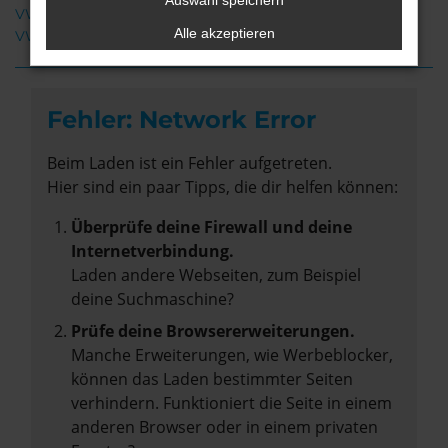
Auswahl speichern
VW T7 Caravelle Leer
Alle akzeptieren
VW T7 Caravelle Neuwagen Leer
Fehler: Network Error
Beim Laden ist ein Fehler aufgetreten.
Hier sind ein paar Tipps, die dir helfen können:
Überprüfe deine Firewall und deine
Internetverbindung.
Laden andere Webseiten, zum Beispiel
deine Suchmaschine?
Prüfe deine Browsererweiterungen.
Manche Erweiterungen, wie Werbeblocker,
können das Laden bestimmter Seiten
verhindern. Funktioniert die Seite in einem
anderen Browser oder in einem privaten