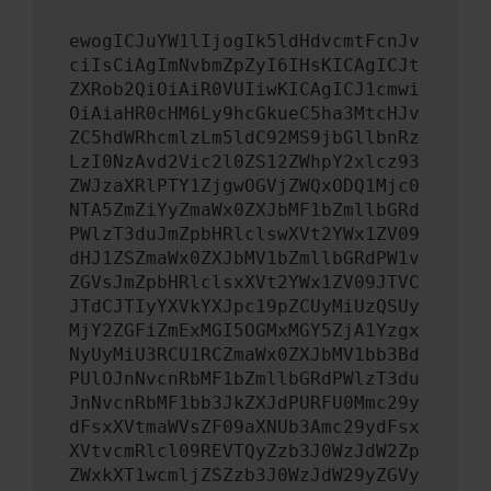
ewogICJuYW1lIjogIk5ldHdvcmtFcnJv
ciIsCiAgImNvbmZpZyI6IHsKICAgICJt
ZXRob2QiOiAiR0VUIiwKICAgICJ1cmwi
OiAiaHR0cHM6Ly9hcGkueC5ha3MtcHJv
ZC5hdWRhcmlzLm5ldC92MS9jbGllbnRz
LzI0NzAvd2Vic2l0ZS12ZWhpY2xlcz93
ZWJzaXRlPTY1ZjgwOGVjZWQxODQ1Mjc0
NTA5ZmZiYyZmaWx0ZXJbMF1bZmllbGRd
PWlzT3duJmZpbHRlclswXVt2YWx1ZV09
dHJ1ZSZmaWx0ZXJbMV1bZmllbGRdPW1v
ZGVsJmZpbHRlclsxXVt2YWx1ZV09JTVC
JTdCJTIyYXVkYXJpc19pZCUyMiUzQSUy
MjY2ZGFiZmExMGI5OGMxMGY5ZjA1Yzgx
NyUyMiU3RCU1RCZmaWx0ZXJbMV1bb3Bd
PUlOJnNvcnRbMF1bZmllbGRdPWlzT3du
JnNvcnRbMF1bb3JkZXJdPURFU0Mmc29y
dFsxXVtmaWVsZF09aXNUb3Amc29ydFsx
XVtvcmRlcl09REVTQyZzb3J0WzJdW2Zp
ZWxkXT1wcmljZSZzb3J0WzJdW29yZGVy