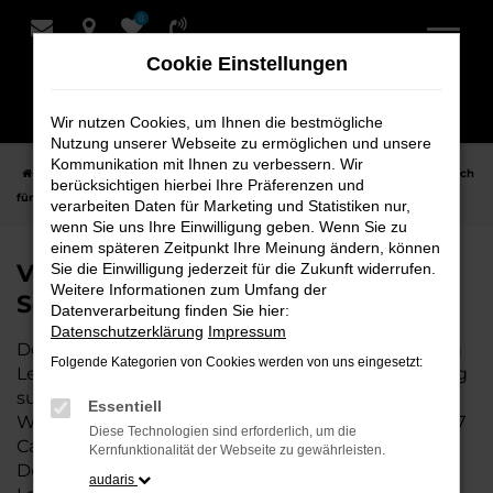
0
Zum
Hauptinhalt
Cookie Einstellungen
springen
Wir nutzen Cookies, um Ihnen die bestmögliche
Nutzung unserer Webseite zu ermöglichen und unsere
Kommunikation mit Ihnen zu verbessern. Wir
Startseite
Leer
VW
VW T7 Caravelle Fahrzeuge bei Schmidt + Koch
berücksichtigen hierbei Ihre Präferenzen und
für Leer
verarbeiten Daten für Marketing und Statistiken nur,
wenn Sie uns Ihre Einwilligung geben. Wenn Sie zu
einem späteren Zeitpunkt Ihre Meinung ändern, können
VW T7 Caravelle Fahrzeuge bei
Sie die Einwilligung jederzeit für die Zukunft widerrufen.
Weitere Informationen zum Umfang der
Schmidt + Koch für Leer
Datenverarbeitung finden Sie hier:
Datenschutzerklärung
Impressum
Der VW T7 Caravelle ist die perfekte Wahl für alle in
Folgende Kategorien von Cookies werden von uns eingesetzt:
Leer, die ein zuverlässiges und modernes Fahrzeug
suchen. Ob für den täglichen Arbeitsweg,
Essentiell
Wochenendausflüge oder lange Reisen, der VW T7
Diese Technologien sind erforderlich, um die
Caravelle bietet Komfort, Effizienz und modernes
Kernfunktionalität der Webseite zu gewährleisten.
Design, das sowohl in der Stadt als auch auf dem
audaris