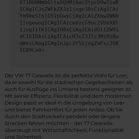
XT1BU0MmbGltaXQ9MjAmc2tpcD0wIiwK
ICAgICJoZWFkZXJzIjoge30sCiAgICAi
Ym9keSI6IG51bGwsCiAgICAiZXhwZWN0
IjogewogICAgICAicmVzcG9uc2VUeXBl
IjogIiIKICAgIH0sCiAgICAidGltZW91
dCI6IDAsCiAgICAicHJvZ3Jlc3MiOiBu
dWxsLAogICAgInJpc2t5IjogZmFsc2UK
ICB9Cn0=
Der VW T7 Caravelle ist die perfekte Wahl für Leer,
da er sowohl für die städtischen Gegebenheiten als
auch für Ausflüge ins Umland bestens geeignet ist.
Mit seiner Effizienz, Flexibilität und dem modernen
Design passt er ideal in die Umgebung von Leer
und bietet Fahrkomfort für jeden Anlass. Ob Sie
durch den Stadtverkehr pendeln oder längere
Strecken fahren möchten – der T7 Caravelle
überzeugt mit Wirtschaftlichkeit, Funktionalität
und Sicherheit.