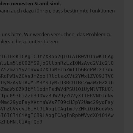
f dem neuesten Stand sind.
rn kann auch dazu führen, dass bestimmte Funktionen
e uns bitte. Wir werden versuchen, das Problem zu
hlersuche zu unterstützen:
yI6IHsKICAgICJtZXRob2QiOiAiR0VUIiwKICAg
mlzLm5ldC92MS9jbGllbnRzLzI0NzAvd2Vic2l0
TA5ZmZiYyZmaWx0ZXJbMF1bZmllbGRdPWlzT3du
GRdPW1vZGVsJmZpbHRlclsxXVt2YWx1ZV09JTVC
TUyMzAyNTAwMjM3YSUyMiU3RCU1RCZmaWx0ZXJb
SZmaWx0ZXJbMl1bdmFsdWVdPSU1QiUyMlVTRUQl
T1pc093biZzb3J0WzBdW29yZGVyXT1ERVNDJnNv
0Mmc29ydFsyXVtmaWVsZF09cHJpY2Umc29ydFsy
GVhZGVycyI6IHt9LAogICAgImJvZHkiOiBudWxs
SI6ICIiCiAgICB9LAogICAgInRpbWVvdXQiOiAw
GZhbHNlCiAgfQp9