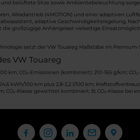
und belüftete Sitze sowie Ambientebeleuchtung sorgen 
oren, Allradantrieb (4MOTION) und einer adaptiven Luf
alteassistent, adaptive Geschwindigkeitsregelung, Nach
die großzügige Anhängelast vielseitige Einsatzmöglich
Technologie setzt der VW Touareg Maßstäbe im Premiu
 des VW Touareg
l/100 km; CO₂-Emissionen (kombiniert): 210-165 g/km; CO₂-
,6 kWh/100 km plus 2,8-2,2 l/100 km; Kraftstoffverbrauch
 CO₂-Klasse gewichtet kombiniert: B; CO₂-Klasse bei en