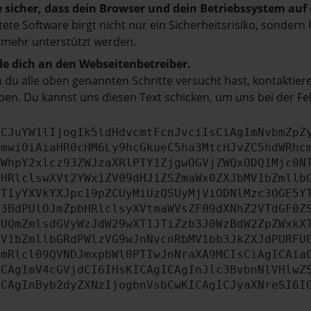
e sicher, dass dein Browser und dein Betriebssystem au
tete Software birgt nicht nur ein Sicherheitsrisiko, sonde
 mehr unterstützt werden.
e dich an den Webseitenbetreiber.
du alle oben genannten Schritte versucht hast, kontaktier
en. Du kannst uns diesen Text schicken, um uns bei der Fe
ICJuYW1lIjogIk5ldHdvcmtFcnJvciIsCiAgImNvbmZpZ
cmwiOiAiaHR0cHM6Ly9hcGkueC5ha3MtcHJvZC5hdWRhc
ZWhpY2xlcz93ZWJzaXRlPTY1ZjgwOGVjZWQxODQ1Mjc0N
bHRlclswXVt2YWx1ZV09dHJ1ZSZmaWx0ZXJbMV1bZmllb
JTIyYXVkYXJpc19pZCUyMiUzQSUyMjViODNlMzc3OGE5Y
b3BdPUlOJmZpbHRlclsyXVtmaWVsZF09dXNhZ2VTdGF0Z
NUQmZmlsdGVyWzJdW29wXT1JTiZzb3J0WzBdW2ZpZWxkX
MV1bZmllbGRdPWlzVG9wJnNvcnRbMV1bb3JkZXJdPURFU
cmRlcl09QVNDJmxpbWl0PTIwJnNraXA9MCIsCiAgICAia
ICAgImV4cGVjdCI6IHsKICAgICAgInJlc3BvbnNlVHlwZ
ICAgInByb2dyZXNzIjogbnVsbCwKICAgICJyaXNreSI6I