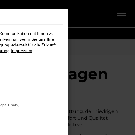
 Kommunikation mit Ihnen zu
stiken nur, wenn Sie uns Ihre
ung jederzeit für die Zukunft
ärung
Impressum
ebrauchtwagen
Maps, Chats,
t seiner erstklassigen Ausstattung, der niedrigen
um Neuwagen, ohne auf Komfort und Qualität
 Sicherheit und Wirtschaftlichkeit.