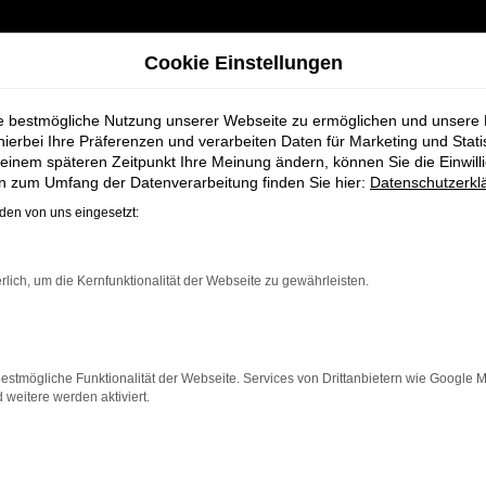
Cookie Einstellungen
ie bestmögliche Nutzung unserer Webseite zu ermöglichen und unsere
hierbei Ihre Präferenzen und verarbeiten Daten für Marketing und Stati
einem späteren Zeitpunkt Ihre Meinung ändern, können Sie die Einwillig
rauchtwagen für Leer bei Schmidt + Koch
en zum Umfang der Datenverarbeitung finden Sie hier:
Datenschutzerkl
en von uns eingesetzt:
en VW Touareg G
rlich, um die Kernfunktionalität der Webseite zu gewährleisten.
midt + Koch
estmögliche Funktionalität der Webseite. Services von Drittanbietern wie Google 
eitere werden aktiviert.
, die ein zuverlässiges und modernes Fahrzeug suchen.
Mi
eser Gebrauchtwagen eine kostengünstige Alternative z
ngere Fahrten, der Touareg überzeugt durch Fahrkomfort,