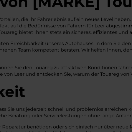
von
[
MARKE
]
Tou
orteilen, die Ihr Fahrerlebnis auf ein neues Level heben
ekt auf die Bedürfnisse von Fahrern für Leer abgestimm
uareg bietet Ihnen stets ein sicheres, effizientes un
uten Erreichbarkeit unseres Autohauses, in dem Sie den
fahrenen Team kompetent beraten. Wir helfen Ihnen, den
önnen Sie den Touareg zu attraktiven Konditionen fahr
 von Leer und entdecken Sie, warum der Touareg von VW 
keit
dass Sie uns jederzeit schnell und problemlos erreichen 
önliche Beratung oder Serviceleistungen ohne lange Anf
eparatur benötigen oder sich einfach nur über neue Mo