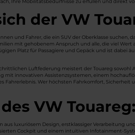
ch, Ihre Mobilitätsbedürfnisse zu erfüllen und direkt vo
sich der VW Toua
rinnen und Fahrer, die ein SUV der Oberklasse suchen, 
amilien mit gehobenem Anspruch und alle, die viel Wert 
gigen Platz für Passagiere und Gepäck und ist dabei äußer
tschrittlichen Luftfederung meistert der Touareg sowohl
ng mit innovativen Assistenzsystemen, einem hochaufl
res Fahrerlebnis. Wer höchsten Fahrkomfort, Sicherhei
 des
VW
Touareg
us luxuriösem Design, erstklassiger Verarbeitung und 
lisierten Cockpit und einem intuitiven Infotainment-Sys