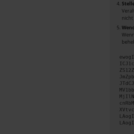
Stell
Veral
nicht
Wend
Wenn 
beheb
ewog
ICJ1
ZS12
JmZp
JTdC
MV1b
MjIl
cnRb
XVtv
LAog
LAog