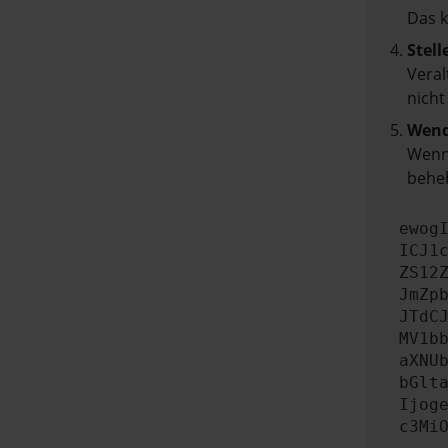
Das 
Stell
Veral
nicht
Wend
Wenn 
beheb
ewog
ICJ1
ZS12
JmZp
JTdC
MV1b
aXNU
bGlt
Ijog
c3Mi