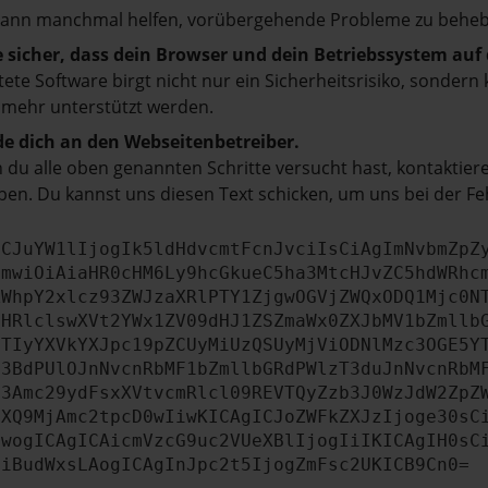
kann manchmal helfen, vorübergehende Probleme zu beheb
e sicher, dass dein Browser und dein Betriebssystem au
tete Software birgt nicht nur ein Sicherheitsrisiko, sonde
 mehr unterstützt werden.
e dich an den Webseitenbetreiber.
du alle oben genannten Schritte versucht hast, kontaktier
en. Du kannst uns diesen Text schicken, um uns bei der Fe
ICJuYW1lIjogIk5ldHdvcmtFcnJvciIsCiAgImNvbmZpZ
cmwiOiAiaHR0cHM6Ly9hcGkueC5ha3MtcHJvZC5hdWRhc
ZWhpY2xlcz93ZWJzaXRlPTY1ZjgwOGVjZWQxODQ1Mjc0N
bHRlclswXVt2YWx1ZV09dHJ1ZSZmaWx0ZXJbMV1bZmllb
JTIyYXVkYXJpc19pZCUyMiUzQSUyMjViODNlMzc3OGE5Y
b3BdPUlOJnNvcnRbMF1bZmllbGRdPWlzT3duJnNvcnRbM
b3Amc29ydFsxXVtvcmRlcl09REVTQyZzb3J0WzJdW2ZpZ
aXQ9MjAmc2tpcD0wIiwKICAgICJoZWFkZXJzIjoge30sC
ewogICAgICAicmVzcG9uc2VUeXBlIjogIiIKICAgIH0sC
OiBudWxsLAogICAgInJpc2t5IjogZmFsc2UKICB9Cn0=