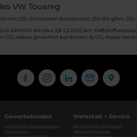
 des VW Touareg
l/100 km; CO₂-Emissionen (kombiniert): 210-165 g/km; CO₂-
,6 kWh/100 km plus 2,8-2,2 l/100 km; Kraftstoffverbrauch
 CO₂-Klasse gewichtet kombiniert: B; CO₂-Klasse bei en
Gewerbekunden
Werkstatt + Service
Aktionen für Gewerbekunden
Servicetermin vereinbaren
Großkunden
Werkstattleistungen
Fuhrparkmanagement
Mobilität / Mietwagen