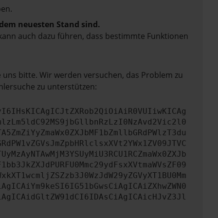
en.
f dem neuesten Stand sind.
rn kann auch dazu führen, dass bestimmte Funktionen
e uns bitte. Wir werden versuchen, das Problem zu
hlersuche zu unterstützen:
yI6IHsKICAgICJtZXRob2QiOiAiR0VUIiwKICAg
mlzLm5ldC92MS9jbGllbnRzLzI0NzAvd2Vic2l0
TA5ZmZiYyZmaWx0ZXJbMF1bZmllbGRdPWlzT3du
GRdPW1vZGVsJmZpbHRlclsxXVt2YWx1ZV09JTVC
TUyMzAyNTAwMjM3YSUyMiU3RCU1RCZmaWx0ZXJb
F1bb3JkZXJdPURFU0Mmc29ydFsxXVtmaWVsZF09
WxkXT1wcmljZSZzb3J0WzJdW29yZGVyXT1BU0Mm
iAgICAiYm9keSI6IG51bGwsCiAgICAiZXhwZWN0
iAgICAidGltZW91dCI6IDAsCiAgICAicHJvZ3Jl