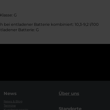
Klasse: G
 bei entladener Batterie kombiniert: 10,3-9,2 l/100
tladener Batterie: G
News
Über uns
News & Blog
Termine
Standorte
Kundenmagazin