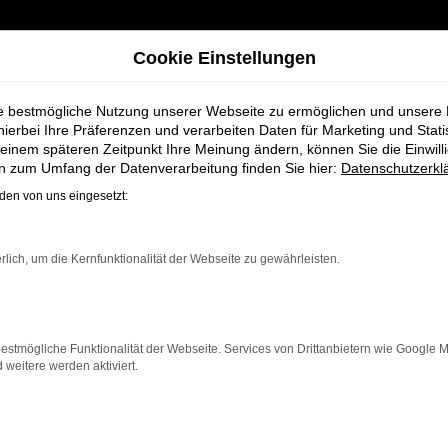
Cookie Einstellungen
ie bestmögliche Nutzung unserer Webseite zu ermöglichen und unsere
hierbei Ihre Präferenzen und verarbeiten Daten für Marketing und Stati
einem späteren Zeitpunkt Ihre Meinung ändern, können Sie die Einwillig
er
en zum Umfang der Datenverarbeitung finden Sie hier:
Datenschutzerkl
en von uns eingesetzt:
zeuge bei Schmi
rlich, um die Kernfunktionalität der Webseite zu gewährleisten.
estmögliche Funktionalität der Webseite. Services von Drittanbietern wie Google 
eitere werden aktiviert.
r, die ein zuverlässiges und modernes Fahrzeug suchen.
fizienz und modernes Design, das sowohl in der Stadt al
neben einer breiten Auswahl an VW Fahrzeugen auch umf