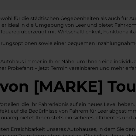
sowohl für die städtischen Gegebenheiten als auch für Au
t er ideal in die Umgebung von Leer und bietet Fahrkomf
ouareg überzeugt mit Wirtschaftlichkeit, Funktionalitä
nzierungsoptionen sowie einer bequemen Inzahlungnahme 
W Autohaus immer in Ihrer Nähe, um Ihnen eine individu
er Probefahrt – jetzt Termin vereinbaren und mehr erfa
von
[
MARKE
]
Tou
orteilen, die Ihr Fahrerlebnis auf ein neues Level heben
ekt auf die Bedürfnisse von Fahrern für Leer abgestimm
uareg bietet Ihnen stets ein sicheres, effizientes un
uten Erreichbarkeit unseres Autohauses, in dem Sie den
fahrenen Team kompetent beraten. Wir helfen Ihnen, den