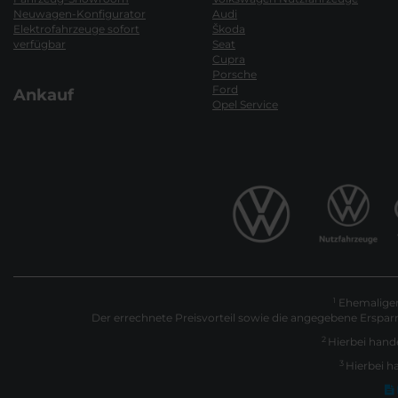
Neuwagen-Konfigurator
Audi
Elektrofahrzeuge sofort
Škoda
verfügbar
Seat
Cupra
Porsche
Ford
Ankauf
Opel Service
Ehemaliger 
1
Der errechnete Preisvorteil sowie die angegebene Erspar
2
Hierbei hande
3
Hierbei h