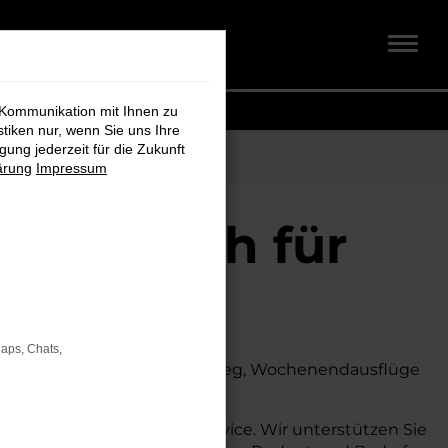
 Kommunikation mit Ihnen zu
stiken nur, wenn Sie uns Ihre
ung jederzeit für die Zukunft
ärung
Impressum
dt + Koch für
Maps, Chats,
 Ob für den täglichen Arbeitsweg, Wochenendausflüge
s auch auf dem Land glänzt.
assende Beratung und Service. Wir unterstützen Sie