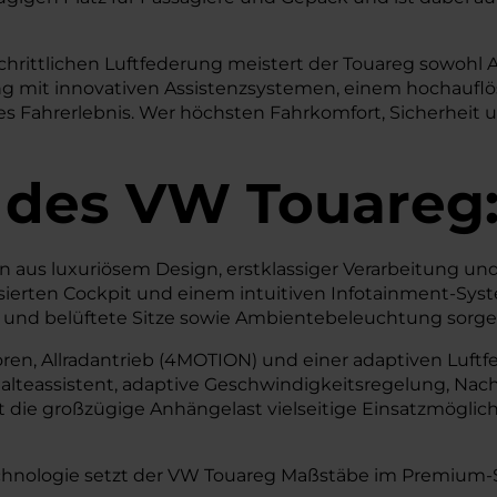
tschrittlichen Luftfederung meistert der Touareg sowohl
ng mit innovativen Assistenzsystemen, einem hochaufl
res Fahrerlebnis. Wer höchsten Fahrkomfort, Sicherhei
 des
VW
Touareg
us luxuriösem Design, erstklassiger Verarbeitung und 
lisierten Cockpit und einem intuitiven Infotainment-Sys
und belüftete Sitze sowie Ambientebeleuchtung sorgen 
oren, Allradantrieb (4MOTION) und einer adaptiven Luf
alteassistent, adaptive Geschwindigkeitsregelung, Nach
die großzügige Anhängelast vielseitige Einsatzmöglich
Technologie setzt der VW Touareg Maßstäbe im Premiu