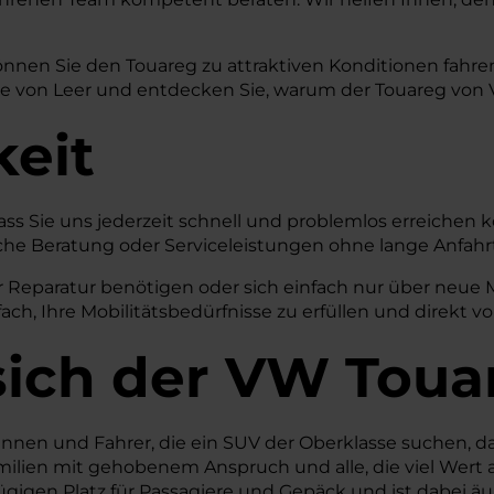
önnen Sie den Touareg zu attraktiven Konditionen fahr
 von Leer und entdecken Sie, warum der Touareg von VW 
keit
dass Sie uns jederzeit schnell und problemlos erreichen 
önliche Beratung oder Serviceleistungen ohne lange Anf
eparatur benötigen oder sich einfach nur über neue Mo
ch, Ihre Mobilitätsbedürfnisse zu erfüllen und direkt vo
sich der VW Toua
rinnen und Fahrer, die ein SUV der Oberklasse suchen, 
amilien mit gehobenem Anspruch und alle, die viel Wert 
gigen Platz für Passagiere und Gepäck und ist dabei äußer