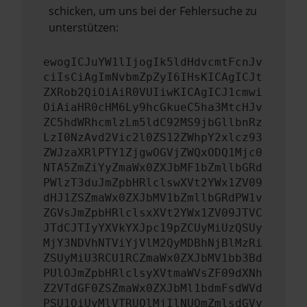
schicken, um uns bei der Fehlersuche zu
unterstützen:
ewogICJuYW1lIjogIk5ldHdvcmtFcnJv
ciIsCiAgImNvbmZpZyI6IHsKICAgICJt
ZXRob2QiOiAiR0VUIiwKICAgICJ1cmwi
OiAiaHR0cHM6Ly9hcGkueC5ha3MtcHJv
ZC5hdWRhcmlzLm5ldC92MS9jbGllbnRz
LzI0NzAvd2Vic2l0ZS12ZWhpY2xlcz93
ZWJzaXRlPTY1ZjgwOGVjZWQxODQ1Mjc0
NTA5ZmZiYyZmaWx0ZXJbMF1bZmllbGRd
PWlzT3duJmZpbHRlclswXVt2YWx1ZV09
dHJ1ZSZmaWx0ZXJbMV1bZmllbGRdPW1v
ZGVsJmZpbHRlclsxXVt2YWx1ZV09JTVC
JTdCJTIyYXVkYXJpc19pZCUyMiUzQSUy
MjY3NDVhNTViYjVlM2QyMDBhNjBlMzRi
ZSUyMiU3RCU1RCZmaWx0ZXJbMV1bb3Bd
PUlOJmZpbHRlclsyXVtmaWVsZF09dXNh
Z2VTdGF0ZSZmaWx0ZXJbMl1bdmFsdWVd
PSU1QiUyMlVTRUQlMjIlNUQmZmlsdGVy