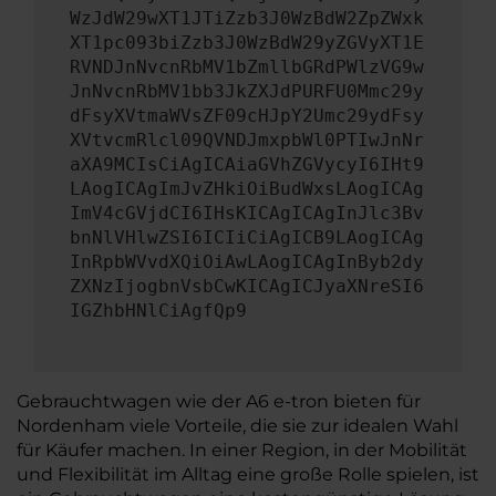
WzJdW29wXT1JTiZzb3J0WzBdW2ZpZWxk
XT1pc093biZzb3J0WzBdW29yZGVyXT1E
RVNDJnNvcnRbMV1bZmllbGRdPWlzVG9w
JnNvcnRbMV1bb3JkZXJdPURFU0Mmc29y
dFsyXVtmaWVsZF09cHJpY2Umc29ydFsy
XVtvcmRlcl09QVNDJmxpbWl0PTIwJnNr
aXA9MCIsCiAgICAiaGVhZGVycyI6IHt9
LAogICAgImJvZHkiOiBudWxsLAogICAg
ImV4cGVjdCI6IHsKICAgICAgInJlc3Bv
bnNlVHlwZSI6ICIiCiAgICB9LAogICAg
InRpbWVvdXQiOiAwLAogICAgInByb2dy
ZXNzIjogbnVsbCwKICAgICJyaXNreSI6
IGZhbHNlCiAgfQp9
Gebrauchtwagen wie der A6 e-tron bieten für
Nordenham viele Vorteile, die sie zur idealen Wahl
für Käufer machen. In einer Region, in der Mobilität
und Flexibilität im Alltag eine große Rolle spielen, ist