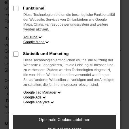
eine kostengünstige Alternative zum Neuwagen,
ohne auf Komfort und Qualität verzichten zu
Funktional
müssen. Ob im Stadtverkehr oder für längere
Diese Technologien bieten die bestmögliche Funktionalität
der Webseite. Services von Drittanbietern wie Google
Fahrten, der A6 e-tron überzeugt durch
Maps, Chats, Fahrzeugbewertungssystem und weitere
Fahrkomfort, Sicherheit und Wirtschaftlichkeit.
werden aktiviert.
YouTube
Ihr Audi Autohaus in Nordenham ist Ihr
Google Maps
vertrauenswürdiger Partner, wenn es um
Gebrauchtwagen geht. Wir bieten Ihnen nicht nur
Statistik und Marketing
eine große Auswahl an geprüften Fahrzeugen,
Diese Technologien ermöglichen es uns, die Nutzung der
sondern auch eine fachkundige Beratung, damit
Webseite zu analysieren, um die Leistung zu messen und
Sie das für Sie passende Modell finden.
zu verbessern. Zudem werden Technologien eingesetzt,
die von dritten Werbetreibenden verwendet werden, um
Sie auf anderen Webseiten zu verfolgen und um Anzeigen
Profitieren Sie von unseren zusätzlichen
Services
zu schalten, die für Ihre Interessen relevant sind.
wie attraktiven Finanzierungsmöglichkeiten,
Google Tag Manager
Leasingangeboten und der bequemen
Google Ads
Inzahlungnahme Ihres alten Fahrzeugs. Besuchen
Google Analytics
Sie uns und überzeugen Sie sich von der Qualität
und dem Service, den wir Ihnen bieten!
Optionale Cookies ablehnen
Marken