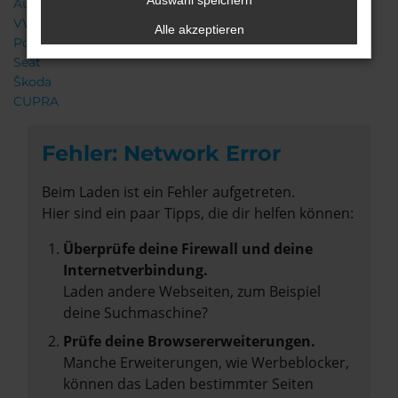
Auswahl speichern
Audi
VW
Alle akzeptieren
Porsche
Seat
Škoda
CUPRA
Fehler: Network Error
Beim Laden ist ein Fehler aufgetreten.
Hier sind ein paar Tipps, die dir helfen können:
Überprüfe deine Firewall und deine
Internetverbindung.
Laden andere Webseiten, zum Beispiel
deine Suchmaschine?
Prüfe deine Browsererweiterungen.
Manche Erweiterungen, wie Werbeblocker,
können das Laden bestimmter Seiten