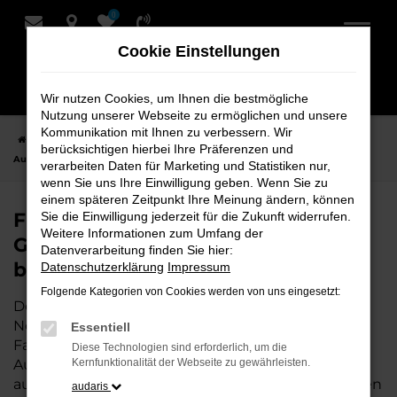
0
Zum
Hauptinhalt
Cookie Einstellungen
springen
Wir nutzen Cookies, um Ihnen die bestmögliche
Nutzung unserer Webseite zu ermöglichen und unsere
Kommunikation mit Ihnen zu verbessern. Wir
Startseite
Nordenham
Audi
Audi A6 e-tron
Finden Sie Ihren
berücksichtigen hierbei Ihre Präferenzen und
Audi A6 e-tron Gebrauchtwagen für Nordenham bei Schmidt + Koch
verarbeiten Daten für Marketing und Statistiken nur,
wenn Sie uns Ihre Einwilligung geben. Wenn Sie zu
einem späteren Zeitpunkt Ihre Meinung ändern, können
Finden Sie Ihren Audi A6 e-tron
Sie die Einwilligung jederzeit für die Zukunft widerrufen.
Weitere Informationen zum Umfang der
Gebrauchtwagen für Nordenham
Datenverarbeitung finden Sie hier:
bei Schmidt + Koch
Datenschutzerklärung
Impressum
Folgende Kategorien von Cookies werden von uns eingesetzt:
Der Audi A6 e-tron ist die perfekte Wahl für alle in
Nordenham, die ein zuverlässiges und modernes
Essentiell
Fahrzeug suchen.
Mit seiner erstklassigen
Diese Technologien sind erforderlich, um die
Ausstattung, der niedrigen Laufleistung und der
Kernfunktionalität der Webseite zu gewährleisten.
ausgezeichneten Pflege ist dieser Gebrauchtwagen
audaris