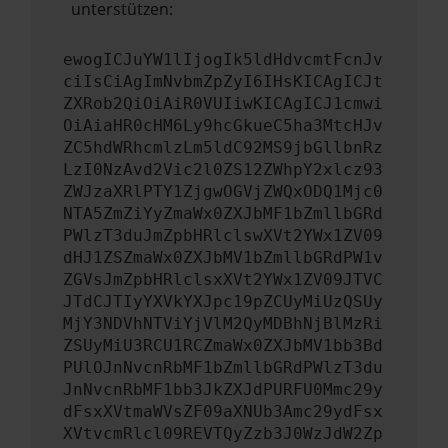
unterstützen:
ewogICJuYW1lIjogIk5ldHdvcmtFcnJv
ciIsCiAgImNvbmZpZyI6IHsKICAgICJt
ZXRob2QiOiAiR0VUIiwKICAgICJ1cmwi
OiAiaHR0cHM6Ly9hcGkueC5ha3MtcHJv
ZC5hdWRhcmlzLm5ldC92MS9jbGllbnRz
LzI0NzAvd2Vic2l0ZS12ZWhpY2xlcz93
ZWJzaXRlPTY1ZjgwOGVjZWQxODQ1Mjc0
NTA5ZmZiYyZmaWx0ZXJbMF1bZmllbGRd
PWlzT3duJmZpbHRlclswXVt2YWx1ZV09
dHJ1ZSZmaWx0ZXJbMV1bZmllbGRdPW1v
ZGVsJmZpbHRlclsxXVt2YWx1ZV09JTVC
JTdCJTIyYXVkYXJpc19pZCUyMiUzQSUy
MjY3NDVhNTViYjVlM2QyMDBhNjBlMzRi
ZSUyMiU3RCU1RCZmaWx0ZXJbMV1bb3Bd
PUlOJnNvcnRbMF1bZmllbGRdPWlzT3du
JnNvcnRbMF1bb3JkZXJdPURFU0Mmc29y
dFsxXVtmaWVsZF09aXNUb3Amc29ydFsx
XVtvcmRlcl09REVTQyZzb3J0WzJdW2Zp