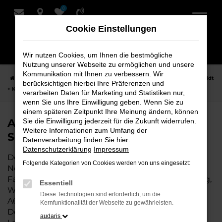
0
Zum
Hauptinhalt
Cookie Einstellungen
springen
Wir nutzen Cookies, um Ihnen die bestmögliche
Nutzung unserer Webseite zu ermöglichen und unsere
Kommunikation mit Ihnen zu verbessern. Wir
Startseite
Nordenham
Audi
Audi A6 e-tron Fahrzeuge bei Schmidt
berücksichtigen hierbei Ihre Präferenzen und
+ Koch für Nordenham
verarbeiten Daten für Marketing und Statistiken nur,
wenn Sie uns Ihre Einwilligung geben. Wenn Sie zu
einem späteren Zeitpunkt Ihre Meinung ändern, können
Audi A6 e-tron Fahrzeuge bei
Sie die Einwilligung jederzeit für die Zukunft widerrufen.
Weitere Informationen zum Umfang der
Schmidt + Koch für Nordenham
Datenverarbeitung finden Sie hier:
Datenschutzerklärung
Impressum
Der Audi A6 e-tron ist die perfekte Wahl für alle in
Folgende Kategorien von Cookies werden von uns eingesetzt:
Nordenham, die ein zuverlässiges und modernes
Fahrzeug suchen. Ob für den täglichen Arbeitsweg,
Essentiell
Wochenendausflüge oder lange Reisen, der Audi
Diese Technologien sind erforderlich, um die
A6 e-tron bietet Komfort, Effizienz und modernes
Kernfunktionalität der Webseite zu gewährleisten.
Design, das sowohl in der Stadt als auch auf dem
audaris