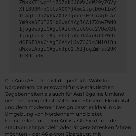
ZWxkXT1wcmljZSZzb3J0WzJdW29yZGVy
XT1BU0MmbGltaXQ9MjAmc2tpcD0wIiwK
ICAgICJoZWFkZXJzIjoge30sCiAgICAi
Ym9keSI6IG51bGwsCiAgICAiZXhwZWN0
IjogewogICAgICAicmVzcG9uc2VUeXBl
IjogIiIKICAgIH0sCiAgICAidGltZW91
dCI6IDAsCiAgICAicHJvZ3Jlc3MiOiBu
dWxsLAogICAgInJpc2t5IjogZmFsc2UK
ICB9Cn0=
Der Audi A6 e-tron ist die perfekte Wahl für
Nordenham, da er sowohl für die städtischen
Gegebenheiten als auch für Ausflüge ins Umland
bestens geeignet ist. Mit seiner Effizienz, Flexibilität
und dem modernen Design passt er ideal in die
Umgebung von Nordenham und bietet
Fahrkomfort für jeden Anlass. Ob Sie durch den
Stadtverkehr pendeln oder längere Strecken fahren
möchten – der A6 e-tron überzeugt mit