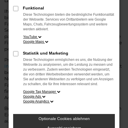
Land glänzt.
Funktional
Ihr Audi Autohaus in der Nähe von Nordenham
Diese Technologien bieten die bestmögliche Funktionalität
bietet Ihnen neben einer breiten Auswahl an Audi
der Webseite. Services von Drittanbietern wie Google
Fahrzeugen auch umfassende Beratung und
Maps, Chats, Fahrzeugbewertungssystem und weitere
werden aktiviert.
Service. Wir unterstützen Sie bei der Auswahl des
passenden Modells und bieten maßgeschneiderte
YouTube
Google Maps
Finanzierungslösungen sowie Leasingoptionen, die
perfekt zu Ihrem Budget und Bedarf passen.
Statistik und Marketing
Profitieren Sie von zusätzlichen Services wie
Diese Technologien ermöglichen es uns, die Nutzung der
Webseite zu analysieren, um die Leistung zu messen und
Inzahlungnahme
,
Wartung und Reparaturen
direkt
zu verbessern. Zudem werden Technologien eingesetzt,
bei Ihrem Audi Autohaus in der Nähe von
die von dritten Werbetreibenden verwendet werden, um
Nordenham. Mit unserer großen Auswahl an
Sie auf anderen Webseiten zu verfolgen und um Anzeigen
zu schalten, die für Ihre Interessen relevant sind.
Fahrzeugen und der professionellen Beratung
finden Sie bei uns das Fahrzeug, das Ihre
Google Tag Manager
Google Ads
Ansprüche erfüllt.
Google Analytics
Besuchen Sie uns und lassen Sie sich von unserem
Expertenteam beraten – der Audi A6 e-tron wartet
Optionale Cookies ablehnen
auf Sie!