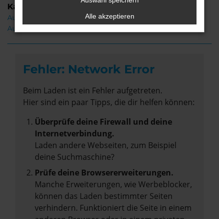
Auswahl speichern
Kategorie
Alle akzeptieren
Audi A6 e-tron Gebrauchtwagen Nordenham
Audi A6 e-tron Nordenham
Fehler: Network Error
Beim Laden ist ein Fehler aufgetreten.
Hier sind ein paar Tipps, die dir helfen können:
Überprüfe deine Firewall und deine
Internetverbindung.
Laden andere Webseiten, zum Beispiel
deine Suchmaschine?
Prüfe deine Browsererweiterungen.
Manche Erweiterungen, wie Werbeblocker,
können das Laden bestimmter Seiten
verhindern. Funktioniert die Seite in einem