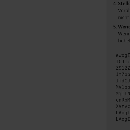
Stell
Veral
nicht
Wend
Wenn 
beheb
ewog
ICJ1
ZS12
JmZp
JTdC
MV1b
MjIl
cnRb
XVtv
LAog
LAog