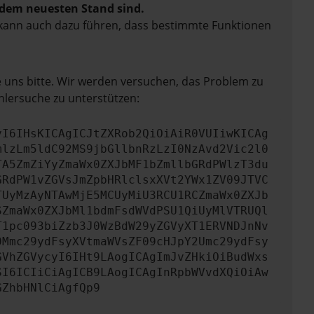
f dem neuesten Stand sind.
rn kann auch dazu führen, dass bestimmte Funktionen
e uns bitte. Wir werden versuchen, das Problem zu
hlersuche zu unterstützen:
yI6IHsKICAgICJtZXRob2QiOiAiR0VUIiwKICAg
mlzLm5ldC92MS9jbGllbnRzLzI0NzAvd2Vic2l0
TA5ZmZiYyZmaWx0ZXJbMF1bZmllbGRdPWlzT3du
GRdPW1vZGVsJmZpbHRlclsxXVt2YWx1ZV09JTVC
TUyMzAyNTAwMjE5MCUyMiU3RCU1RCZmaWx0ZXJb
SZmaWx0ZXJbMl1bdmFsdWVdPSU1QiUyMlVTRUQl
T1pc093biZzb3J0WzBdW29yZGVyXT1ERVNDJnNv
0Mmc29ydFsyXVtmaWVsZF09cHJpY2Umc29ydFsy
GVhZGVycyI6IHt9LAogICAgImJvZHkiOiBudWxs
SI6ICIiCiAgICB9LAogICAgInRpbWVvdXQiOiAw
GZhbHNlCiAgfQp9