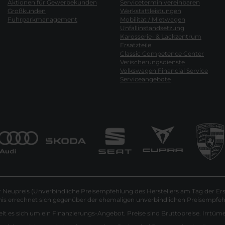
Aktionen für Gewerbekunden
Servicetermin vereinbaren
Großkunden
Werkstattleistungen
Fuhrparkmanagement
Mobilität / Mietwagen
Unfallinstandsetzung
Karosserie- & Lackzentrum
Ersatzteile
Classic Competence Center
Verischerungsdienste
Volkswagen Financial Service
Serviceangebote
Neupreis (Unverbindliche Preisempfehlung des Herstellers am Tag der Ers
nis errechnet sich gegenüber der ehemaligen unverbindlichen Preisempfehl
lt es sich um ein Finanzierungs-Angebot. Preise sind Bruttopreise. Irrtüm