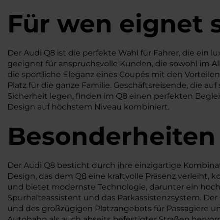
Für wen eignet 
Der Audi Q8 ist die perfekte Wahl für Fahrer, die ein lu
geeignet für anspruchsvolle Kunden, die sowohl im A
die sportliche Eleganz eines Coupés mit den Vorteil
Platz für die ganze Familie. Geschäftsreisende, die au
Sicherheit legen, finden im Q8 einen perfekten Begleit
Design auf höchstem Niveau kombiniert.
Besonderheiten
Der Audi Q8 besticht durch ihre einzigartige Kombin
Design, das dem Q8 eine kraftvolle Präsenz verleiht, 
und bietet modernste Technologie, darunter ein hoc
Spurhalteassistent und das Parkassistenzsystem. Der
und des großzügigen Platzangebots für Passagiere un
Autobahn als auch abseits befestigter Straßen hervor