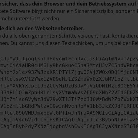
e sicher, dass dein Browser und dein Betriebssystem au
tete Software birgt nicht nur ein Sicherheitsrisiko, sonde
 mehr unterstützt werden.
e dich an den Webseitenbetreiber.
du alle oben genannten Schritte versucht hast, kontaktier
en. Du kannst uns diesen Text schicken, um uns bei der Fe
ICJuYW1lIjogIk5ldHdvcmtFcnJvciIsCiAgImNvbmZpZ
cmwiOiAiaHR0cHM6Ly9hcGkueC5ha3MtcHJvZC5hdWRhc
ZWhpY2xlcz93ZWJzaXRlPTY1ZjgwOGVjZWQxODQ1Mjc0N
bHRlclswXVt2YWx1ZV09dHJ1ZSZmaWx0ZXJbMV1bZmllb
JTIyYXVkYXJpc19pZCUyMiUzQSUyMjViODNlMzc3OGE5Y
b3BdPUlOJmZpbHRlclsyXVtmaWVsZF09dXNhZ2VTdGF0Z
NUQmZmlsdGVyWzJdW29wXT1JTiZzb3J0WzBdW2ZpZWxkX
MV1bZmllbGRdPWlzVG9wJnNvcnRbMV1bb3JkZXJdPURFU
cmRlcl09QVNDJmxpbWl0PTIwJnNraXA9MCIsCiAgICAia
ICAgImV4cGVjdCI6IHsKICAgICAgInJlc3BvbnNlVHlwZ
ICAgInByb2dyZXNzIjogbnVsbCwKICAgICJyaXNreSI6I