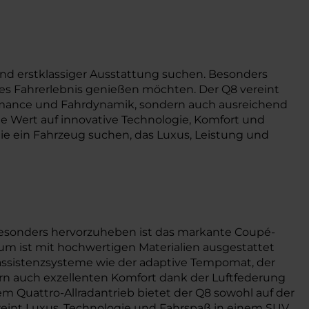
d erstklassiger Ausstattung suchen. Besonders
hes Fahrerlebnis genießen möchten. Der Q8 vereint
formance und Fahrdynamik, sondern auch ausreichend
die Wert auf innovative Technologie, Komfort und
, die ein Fahrzeug suchen, das Luxus, Leistung und
 Besonders hervorzuheben ist das markante Coupé-
raum ist mit hochwertigen Materialien ausgestattet
assistenzsysteme wie der adaptive Tempomat, der
rn auch exzellenten Komfort dank der Luftfederung
 Quattro-Allradantrieb bietet der Q8 sowohl auf der
reint Luxus, Technologie und Fahrspaß in einem SUV,