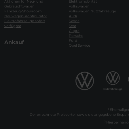
Aktionen für Neu- und
Elektromobilität
Gebrauchtwagen
Volkswagen
Fahrzeug-Showroom
Volkswagen Nutzfahrzeuge
Neuwagen-Konfigurator
Audi
Elektrofahrzeuge sofort
Škoda
verfügbar
Seat
Cupra
Porsche
Ford
Ankauf
Opel Service
Ehemaliger 
1
Der errechnete Preisvorteil sowie die angegebene Erspar
2
Hierbei hande