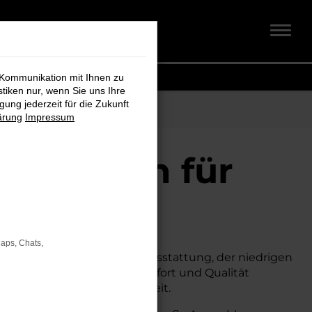
 Kommunikation mit Ihnen zu
stiken nur, wenn Sie uns Ihre
ung jederzeit für die Zukunft
ärung
Impressum
chtwagen für
Maps, Chats,
n.
Mit seiner erstklassigen Ausstattung, der niedrigen
um Neuwagen, ohne auf Komfort und Qualität
erheit und Wirtschaftlichkeit.