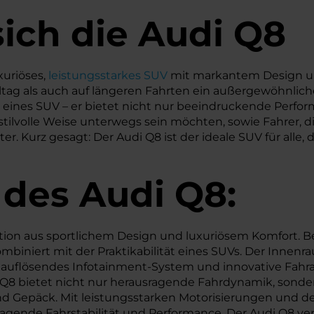
sich die Audi Q8
xuriöses,
leistungsstarkes SUV
mit markantem Design un
lltag als auch auf längeren Fahrten ein außergewöhnlic
en eines SUV – er bietet nicht nur beeindruckende Per
f stilvolle Weise unterwegs sein möchten, sowie Fahrer, 
er. Kurz gesagt: Der Audi Q8 ist der ideale SUV für alle
 des
Audi
Q8:
ation aus sportlichem Design und luxuriösem Komfort.
kombiniert mit der Praktikabilität eines SUVs. Der Innen
hauflösendes Infotainment-System und innovative Fahr
 Q8 bietet nicht nur herausragende Fahrdynamik, sonde
d Gepäck. Mit leistungsstarken Motorisierungen und dem
ragende Fahrstabilität und Performance. Der Audi Q8 ve