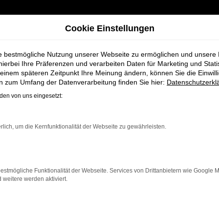
Cookie Einstellungen
ie bestmögliche Nutzung unserer Webseite zu ermöglichen und unsere
hierbei Ihre Präferenzen und verarbeiten Daten für Marketing und Stati
einem späteren Zeitpunkt Ihre Meinung ändern, können Sie die Einwillig
ebrauchtwagen für Nordenham bei Schmidt + Koch
en zum Umfang der Datenverarbeitung finden Sie hier:
Datenschutzerkl
en von uns eingesetzt:
n Audi Q8 Gebrau
rlich, um die Kernfunktionalität der Webseite zu gewährleisten.
Schmidt + Koch
estmögliche Funktionalität der Webseite. Services von Drittanbietern wie Google 
eitere werden aktiviert.
ham, die ein zuverlässiges und modernes Fahrzeug suche
eser Gebrauchtwagen eine kostengünstige Alternative z
ngere Fahrten, der Q8 überzeugt durch Fahrkomfort, Sich