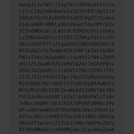
ewogICJuYW1lIjogIk5ldHdvcmtFcnJv
ciIsCiAgImNvbmZpZyI6IHsKICAgICJt
ZXRob2QiOiAiR0VUIiwKICAgICJ1cmwi
OiAiaHR0cHM6Ly9hcGkueC5ha3MtcHJv
ZC5hdWRhcmlzLm5ldC92MS9jbGllbnRz
LzI0NzAvd2Vic2l0ZS12ZWhpY2xlcz93
ZWJzaXRlPTY1ZjgwOGVjZWQxODQ1Mjc0
NTA5ZmZiYyZmaWx0ZXJbMF1bZmllbGRd
PWlzT3duJmZpbHRlclswXVt2YWx1ZV09
dHJ1ZSZmaWx0ZXJbMV1bZmllbGRdPW1v
ZGVsJmZpbHRlclsxXVt2YWx1ZV09JTVC
JTdCJTIyYXVkYXJpc19pZCUyMiUzQSUy
MjViODNlMzc3OGE5YTUyMzAyNTAwMjE5
MCUyMiU3RCU1RCZmaWx0ZXJbMV1bb3Bd
PUlOJnNvcnRbMF1bZmllbGRdPWlzT3du
JnNvcnRbMF1bb3JkZXJdPURFU0Mmc29y
dFsxXVtmaWVsZF09aXNUb3Amc29ydFsx
XVtvcmRlcl09REVTQyZzb3J0WzJdW2Zp
ZWxkXT1wcmljZSZzb3J0WzJdW29yZGVy
XT1BU0MmbGltaXQ9MjAmc2tpcD0wIiwK