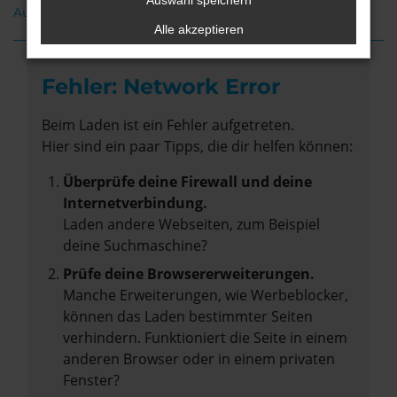
Auswahl speichern
Audi Q8 Gebrauchtwagen Nordenham
Alle akzeptieren
Fehler: Network Error
Beim Laden ist ein Fehler aufgetreten.
Hier sind ein paar Tipps, die dir helfen können:
Überprüfe deine Firewall und deine
Internetverbindung.
Laden andere Webseiten, zum Beispiel
deine Suchmaschine?
Prüfe deine Browsererweiterungen.
Manche Erweiterungen, wie Werbeblocker,
können das Laden bestimmter Seiten
verhindern. Funktioniert die Seite in einem
anderen Browser oder in einem privaten
Fenster?