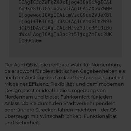
ICAgICJoZWFkZXJzIjoge30sCiAgICAi
Ym9keSI6IG51bGwsCiAgICAiZXhwZWN0
IjogewogICAgICAicmVzcG9uc2VUeXBl
IjogIiIKICAgIH0sCiAgICAidGltZW91
dCI6IDAsCiAgICAicHJvZ3Jlc3MiOiBu
dWxsLAogICAgInJpc2t5IjogZmFsc2UK
ICB9Cn0=
Der Audi Q8 ist die perfekte Wahl für Nordenham,
da er sowohl für die städtischen Gegebenheiten als
auch für Ausflüge ins Umland bestens geeignet ist.
Mit seiner Effizienz, Flexibilität und dem modernen
Design passt er ideal in die Umgebung von
Nordenham und bietet Fahrkomfort für jeden
Anlass. Ob Sie durch den Stadtverkehr pendeln
oder längere Strecken fahren möchten – der Q8
überzeugt mit Wirtschaftlichkeit, Funktionalität
und Sicherheit.