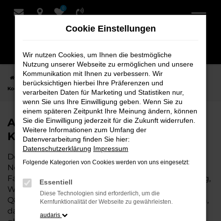
0
Zum
Hauptinhalt
Cookie Einstellungen
springen
Wir nutzen Cookies, um Ihnen die bestmögliche
Nutzung unserer Webseite zu ermöglichen und unsere
Kommunikation mit Ihnen zu verbessern. Wir
Startseite
Nordenham
Audi
Audi Q8 Fahrzeuge bei Schmidt +
berücksichtigen hierbei Ihre Präferenzen und
Koch für Nordenham
verarbeiten Daten für Marketing und Statistiken nur,
wenn Sie uns Ihre Einwilligung geben. Wenn Sie zu
einem späteren Zeitpunkt Ihre Meinung ändern, können
Audi Q8 Fahrzeuge bei Schmidt +
Sie die Einwilligung jederzeit für die Zukunft widerrufen.
Weitere Informationen zum Umfang der
Koch für Nordenham
Datenverarbeitung finden Sie hier:
Datenschutzerklärung
Impressum
Der Audi Q8 ist die perfekte Wahl für alle in
Folgende Kategorien von Cookies werden von uns eingesetzt:
Nordenham, die ein zuverlässiges und modernes
Fahrzeug suchen. Ob für den täglichen Arbeitsweg,
Essentiell
Wochenendausflüge oder lange Reisen, der Audi
Diese Technologien sind erforderlich, um die
Q8 bietet Komfort, Effizienz und modernes Design,
Kernfunktionalität der Webseite zu gewährleisten.
das sowohl in der Stadt als auch auf dem Land
audaris