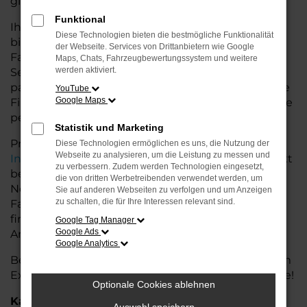
glänzt.
Funktional
Ihr Audi Autohaus in der Nähe von Nordenham
Diese Technologien bieten die bestmögliche Funktionalität
bietet Ihnen neben einer breiten Auswahl an Audi
der Webseite. Services von Drittanbietern wie Google
Fahrzeugen auch umfassende Beratung und
Maps, Chats, Fahrzeugbewertungssystem und weitere
werden aktiviert.
Service. Wir unterstützen Sie bei der Auswahl des
passenden Modells und bieten maßgeschneiderte
YouTube
Google Maps
Finanzierungslösungen sowie Leasingoptionen, die
perfekt zu Ihrem Budget und Bedarf passen.
Statistik und Marketing
Profitieren Sie von zusätzlichen Services wie
Diese Technologien ermöglichen es uns, die Nutzung der
Webseite zu analysieren, um die Leistung zu messen und
Inzahlungnahme
,
Wartung und Reparaturen
direkt
zu verbessern. Zudem werden Technologien eingesetzt,
bei Ihrem Audi Autohaus in der Nähe von
die von dritten Werbetreibenden verwendet werden, um
Nordenham. Mit unserer großen Auswahl an
Sie auf anderen Webseiten zu verfolgen und um Anzeigen
zu schalten, die für Ihre Interessen relevant sind.
Fahrzeugen und der professionellen Beratung
finden Sie bei uns das Fahrzeug, das Ihre
Google Tag Manager
Google Ads
Ansprüche erfüllt.
Google Analytics
Besuchen Sie uns und lassen Sie sich von unserem
Expertenteam beraten – der Audi Q8 wartet auf Sie!
Optionale Cookies ablehnen
Kategorie