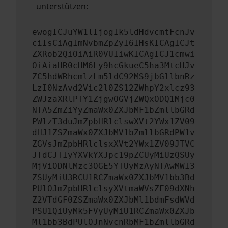
unterstützen:
ewogICJuYW1lIjogIk5ldHdvcmtFcnJv
ciIsCiAgImNvbmZpZyI6IHsKICAgICJt
ZXRob2QiOiAiR0VUIiwKICAgICJ1cmwi
OiAiaHR0cHM6Ly9hcGkueC5ha3MtcHJv
ZC5hdWRhcmlzLm5ldC92MS9jbGllbnRz
LzI0NzAvd2Vic2l0ZS12ZWhpY2xlcz93
ZWJzaXRlPTY1ZjgwOGVjZWQxODQ1Mjc0
NTA5ZmZiYyZmaWx0ZXJbMF1bZmllbGRd
PWlzT3duJmZpbHRlclswXVt2YWx1ZV09
dHJ1ZSZmaWx0ZXJbMV1bZmllbGRdPW1v
ZGVsJmZpbHRlclsxXVt2YWx1ZV09JTVC
JTdCJTIyYXVkYXJpc19pZCUyMiUzQSUy
MjViODNlMzc3OGE5YTUyMzAyNTAwMWI3
ZSUyMiU3RCU1RCZmaWx0ZXJbMV1bb3Bd
PUlOJmZpbHRlclsyXVtmaWVsZF09dXNh
Z2VTdGF0ZSZmaWx0ZXJbMl1bdmFsdWVd
PSU1QiUyMk5FVyUyMiU1RCZmaWx0ZXJb
Ml1bb3BdPUlOJnNvcnRbMF1bZmllbGRd