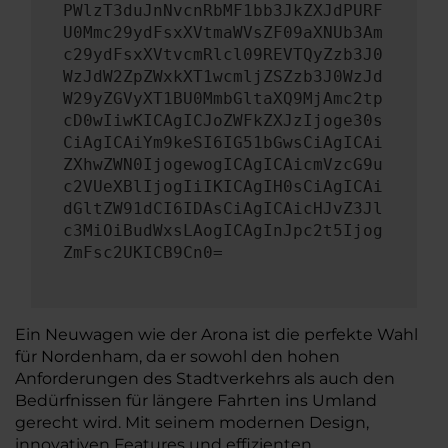
PWlzT3duJnNvcnRbMF1bb3JkZXJdPURF
U0Mmc29ydFsxXVtmaWVsZF09aXNUb3Am
c29ydFsxXVtvcmRlcl09REVTQyZzb3J0
WzJdW2ZpZWxkXT1wcmljZSZzb3J0WzJd
W29yZGVyXT1BU0MmbGltaXQ9MjAmc2tp
cD0wIiwKICAgICJoZWFkZXJzIjoge30s
CiAgICAiYm9keSI6IG51bGwsCiAgICAi
ZXhwZWN0IjogewogICAgICAicmVzcG9u
c2VUeXBlIjogIiIKICAgIH0sCiAgICAi
dGltZW91dCI6IDAsCiAgICAicHJvZ3Jl
c3MiOiBudWxsLAogICAgInJpc2t5Ijog
ZmFsc2UKICB9Cn0=
Ein Neuwagen wie der Arona ist die perfekte Wahl
für Nordenham, da er sowohl den hohen
Anforderungen des Stadtverkehrs als auch den
Bedürfnissen für längere Fahrten ins Umland
gerecht wird. Mit seinem modernen Design,
innovativen Features und effizienten