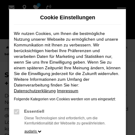
0
Zum
Hauptinhalt
Cookie Einstellungen
springen
Wir nutzen Cookies, um Ihnen die bestmögliche
Nutzung unserer Webseite zu ermöglichen und unsere
Kommunikation mit Ihnen zu verbessern. Wir
Startseite
Nordenham
Seat
Seat Arona
Seat Arona Neuwagen
berücksichtigen hierbei Ihre Präferenzen und
bei Schmidt + Koch für Nordenham
verarbeiten Daten für Marketing und Statistiken nur,
wenn Sie uns Ihre Einwilligung geben. Wenn Sie zu
einem späteren Zeitpunkt Ihre Meinung ändern, können
Seat Arona Neuwagen bei Schmidt
Sie die Einwilligung jederzeit für die Zukunft widerrufen.
Weitere Informationen zum Umfang der
+ Koch für Nordenham
Datenverarbeitung finden Sie hier:
Datenschutzerklärung
Impressum
Der Seat Arona ist die perfekte Wahl für alle, die für
Folgende Kategorien von Cookies werden von uns eingesetzt:
Nordenham einen Neuwagen suchen. Mit seiner
modernen Technik, seinem effizienten Antrieb und
Essentiell
dem stilvollen Design ist der Arona die ideale
Diese Technologien sind erforderlich, um die
Lösung für jeden, der ein zuverlässiges und
Kernfunktionalität der Webseite zu gewährleisten.
komfortables Fahrzeug möchte. Egal, ob für den
audaris