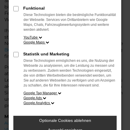
Stadtverkehr oder längere Fahrten – der Arona
bietet Ihnen höchsten Fahrkomfort, innovative
Funktional
Features und eine herausragende
Diese Technologien bieten die bestmögliche Funktionalität
Wirtschaftlichkeit.
der Webseite. Services von Drittanbietern wie Google
Maps, Chats, Fahrzeugbewertungssystem und weitere
werden aktiviert.
Ihr Seat Autohaus in der Nähe von Nordenham
steht Ihnen mit einer breiten Auswahl an
YouTube
Google Maps
Neuwagen zur Seite und bietet Ihnen umfassende
Beratung
, damit Sie das für Sie passende Fahrzeug
Statistik und Marketing
finden.
Diese Technologien ermöglichen es uns, die Nutzung der
Webseite zu analysieren, um die Leistung zu messen und
Profitieren Sie von zusätzlichen Services wie
zu verbessern. Zudem werden Technologien eingesetzt,
attraktiven Finanzierungsmöglichkeiten,
die von dritten Werbetreibenden verwendet werden, um
Leasingangeboten und der Inzahlungnahme Ihres
Sie auf anderen Webseiten zu verfolgen und um Anzeigen
zu schalten, die für Ihre Interessen relevant sind.
aktuellen Fahrzeugs. Besuchen Sie uns und lassen
Sie sich von unseren Experten beraten – wir freuen
Google Tag Manager
Google Ads
uns, Ihnen den perfekten Neuwagen zu
Google Analytics
präsentieren!
Marken
Optionale Cookies ablehnen
Audi
VW