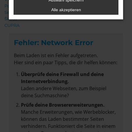
Auswahl speichern
Porsche
Alle akzeptieren
Seat
Škoda
CUPRA
Fehler: Network Error
Beim Laden ist ein Fehler aufgetreten.
Hier sind ein paar Tipps, die dir helfen können:
Überprüfe deine Firewall und deine
Internetverbindung.
Laden andere Webseiten, zum Beispiel
deine Suchmaschine?
Prüfe deine Browsererweiterungen.
Manche Erweiterungen, wie Werbeblocker,
können das Laden bestimmter Seiten
verhindern. Funktioniert die Seite in einem