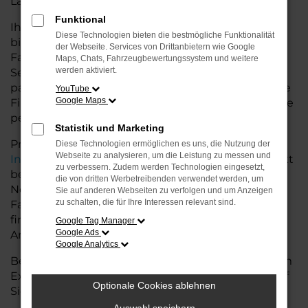
Land glänzt.
Funktional
Ihr Seat Autohaus in der Nähe von Nordenham
Diese Technologien bieten die bestmögliche Funktionalität
bietet Ihnen neben einer breiten Auswahl an Seat
der Webseite. Services von Drittanbietern wie Google
Fahrzeugen auch umfassende Beratung und
Maps, Chats, Fahrzeugbewertungssystem und weitere
werden aktiviert.
Service. Wir unterstützen Sie bei der Auswahl des
passenden Modells und bieten maßgeschneiderte
YouTube
Google Maps
Finanzierungslösungen sowie Leasingoptionen, die
perfekt zu Ihrem Budget und Bedarf passen.
Statistik und Marketing
Profitieren Sie von zusätzlichen Services wie
Diese Technologien ermöglichen es uns, die Nutzung der
Webseite zu analysieren, um die Leistung zu messen und
Inzahlungnahme
,
Wartung und Reparaturen
direkt
zu verbessern. Zudem werden Technologien eingesetzt,
bei Ihrem Seat Autohaus in der Nähe von
die von dritten Werbetreibenden verwendet werden, um
Nordenham. Mit unserer großen Auswahl an
Sie auf anderen Webseiten zu verfolgen und um Anzeigen
zu schalten, die für Ihre Interessen relevant sind.
Fahrzeugen und der professionellen Beratung
finden Sie bei uns das Fahrzeug, das Ihre
Google Tag Manager
Google Ads
Ansprüche erfüllt.
Google Analytics
Besuchen Sie uns und lassen Sie sich von unserem
Expertenteam beraten – der Seat Arona wartet auf
Optionale Cookies ablehnen
Sie!