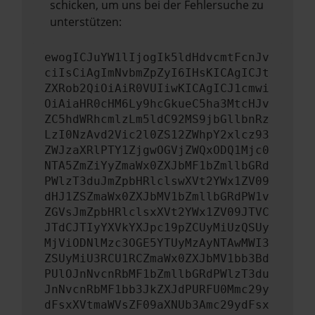
schicken, um uns bei der Fehlersuche zu
unterstützen:
ewogICJuYW1lIjogIk5ldHdvcmtFcnJv
ciIsCiAgImNvbmZpZyI6IHsKICAgICJt
ZXRob2QiOiAiR0VUIiwKICAgICJ1cmwi
OiAiaHR0cHM6Ly9hcGkueC5ha3MtcHJv
ZC5hdWRhcmlzLm5ldC92MS9jbGllbnRz
LzI0NzAvd2Vic2l0ZS12ZWhpY2xlcz93
ZWJzaXRlPTY1ZjgwOGVjZWQxODQ1Mjc0
NTA5ZmZiYyZmaWx0ZXJbMF1bZmllbGRd
PWlzT3duJmZpbHRlclswXVt2YWx1ZV09
dHJ1ZSZmaWx0ZXJbMV1bZmllbGRdPW1v
ZGVsJmZpbHRlclsxXVt2YWx1ZV09JTVC
JTdCJTIyYXVkYXJpc19pZCUyMiUzQSUy
MjViODNlMzc3OGE5YTUyMzAyNTAwMWI3
ZSUyMiU3RCU1RCZmaWx0ZXJbMV1bb3Bd
PUlOJnNvcnRbMF1bZmllbGRdPWlzT3du
JnNvcnRbMF1bb3JkZXJdPURFU0Mmc29y
dFsxXVtmaWVsZF09aXNUb3Amc29ydFsx