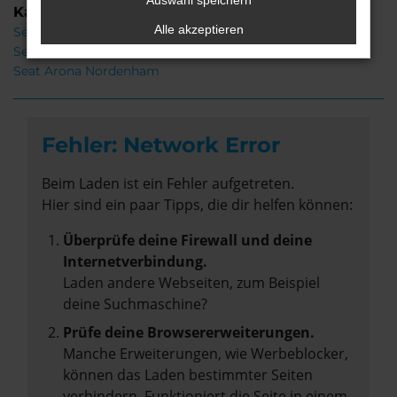
Auswahl speichern
Kategorie
Alle akzeptieren
Seat Arona Gebrauchtwagen Nordenham
Seat Arona Neuwagen Nordenham
Seat Arona Nordenham
Fehler: Network Error
Beim Laden ist ein Fehler aufgetreten.
Hier sind ein paar Tipps, die dir helfen können:
Überprüfe deine Firewall und deine
Internetverbindung.
Laden andere Webseiten, zum Beispiel
deine Suchmaschine?
Prüfe deine Browsererweiterungen.
Manche Erweiterungen, wie Werbeblocker,
können das Laden bestimmter Seiten
verhindern. Funktioniert die Seite in einem