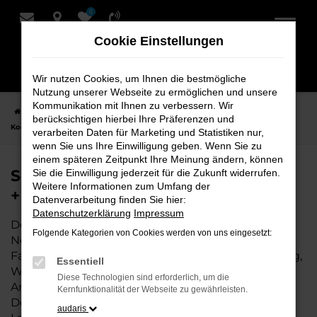
0
Zum
Hauptinhalt
Cookie Einstellungen
springen
Wir nutzen Cookies, um Ihnen die bestmögliche
Nutzung unserer Webseite zu ermöglichen und unsere
Kommunikation mit Ihnen zu verbessern. Wir
Startseite
Nordenham
Seat
Seat Arona Fahrzeuge bei Schmidt +
berücksichtigen hierbei Ihre Präferenzen und
Koch für Nordenham
verarbeiten Daten für Marketing und Statistiken nur,
wenn Sie uns Ihre Einwilligung geben. Wenn Sie zu
einem späteren Zeitpunkt Ihre Meinung ändern, können
Seat Arona Fahrzeuge bei Schmidt
Sie die Einwilligung jederzeit für die Zukunft widerrufen.
Weitere Informationen zum Umfang der
+ Koch für Nordenham
Datenverarbeitung finden Sie hier:
Datenschutzerklärung
Impressum
Der Seat Arona ist die perfekte Wahl für alle in
Folgende Kategorien von Cookies werden von uns eingesetzt:
Nordenham, die ein zuverlässiges und modernes
Fahrzeug suchen. Ob für den täglichen Arbeitsweg,
Essentiell
Wochenendausflüge oder lange Reisen, der Seat
Diese Technologien sind erforderlich, um die
Arona bietet Komfort, Effizienz und modernes
Kernfunktionalität der Webseite zu gewährleisten.
Design, das sowohl in der Stadt als auch auf dem
audaris