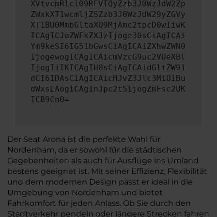
XVtvcmRlcl09REVTQyZzb3J0WzJdW2Zp
ZWxkXT1wcmljZSZzb3J0WzJdW29yZGVy
XT1BU0MmbGltaXQ9MjAmc2tpcD0wIiwK
ICAgICJoZWFkZXJzIjoge30sCiAgICAi
Ym9keSI6IG51bGwsCiAgICAiZXhwZWN0
IjogewogICAgICAicmVzcG9uc2VUeXBl
IjogIiIKICAgIH0sCiAgICAidGltZW91
dCI6IDAsCiAgICAicHJvZ3Jlc3MiOiBu
dWxsLAogICAgInJpc2t5IjogZmFsc2UK
ICB9Cn0=
Der Seat Arona ist die perfekte Wahl für
Nordenham, da er sowohl für die städtischen
Gegebenheiten als auch für Ausflüge ins Umland
bestens geeignet ist. Mit seiner Effizienz, Flexibilität
und dem modernen Design passt er ideal in die
Umgebung von Nordenham und bietet
Fahrkomfort für jeden Anlass. Ob Sie durch den
Stadtverkehr pendeln oder längere Strecken fahren