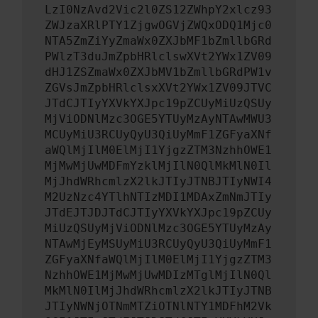
LzI0NzAvd2Vic2l0ZS12ZWhpY2xlcz93
ZWJzaXRlPTY1ZjgwOGVjZWQxODQ1Mjc0
NTA5ZmZiYyZmaWx0ZXJbMF1bZmllbGRd
PWlzT3duJmZpbHRlclswXVt2YWx1ZV09
dHJ1ZSZmaWx0ZXJbMV1bZmllbGRdPW1v
ZGVsJmZpbHRlclsxXVt2YWx1ZV09JTVC
JTdCJTIyYXVkYXJpc19pZCUyMiUzQSUy
MjViODNlMzc3OGE5YTUyMzAyNTAwMWU3
MCUyMiU3RCUyQyU3QiUyMmF1ZGFyaXNf
aWQlMjIlM0ElMjI1YjgzZTM3NzhhOWE1
MjMwMjUwMDFmYzklMjIlN0QlMkMlN0Il
MjJhdWRhcmlzX2lkJTIyJTNBJTIyNWI4
M2UzNzc4YTlhNTIzMDI1MDAxZmNmJTIy
JTdEJTJDJTdCJTIyYXVkYXJpc19pZCUy
MiUzQSUyMjViODNlMzc3OGE5YTUyMzAy
NTAwMjEyMSUyMiU3RCUyQyU3QiUyMmF1
ZGFyaXNfaWQlMjIlM0ElMjI1YjgzZTM3
NzhhOWE1MjMwMjUwMDIzMTglMjIlN0Ql
MkMlN0IlMjJhdWRhcmlzX2lkJTIyJTNB
JTIyNWNjOTNmMTZiOTNlNTY1MDFhM2Vk