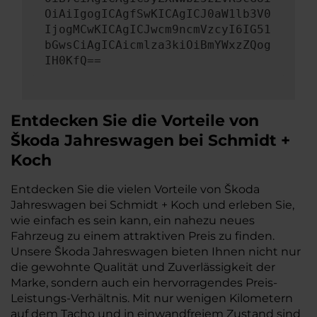
OiAiIgogICAgfSwKICAgICJ0aW1lb3V0
IjogMCwKICAgICJwcm9ncmVzcyI6IG51
bGwsCiAgICAicmlza3kiOiBmYWxzZQog
IH0KfQ==
Entdecken Sie die Vorteile von
Škoda Jahreswagen bei Schmidt +
Koch
Entdecken Sie die vielen Vorteile von Škoda
Jahreswagen bei Schmidt + Koch und erleben Sie,
wie einfach es sein kann, ein nahezu neues
Fahrzeug zu einem attraktiven Preis zu finden.
Unsere Škoda Jahreswagen bieten Ihnen nicht nur
die gewohnte Qualität und Zuverlässigkeit der
Marke, sondern auch ein hervorragendes Preis-
Leistungs-Verhältnis. Mit nur wenigen Kilometern
auf dem Tacho und in einwandfreiem Zustand sind