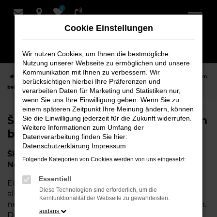
0
Zum
Hauptinhalt
Cookie Einstellungen
springen
Wir nutzen Cookies, um Ihnen die bestmögliche
Nutzung unserer Webseite zu ermöglichen und unsere
Kommunikation mit Ihnen zu verbessern. Wir
Startseite
Nordenham
Škoda
Škoda Jahreswagen für Nordenham
berücksichtigen hierbei Ihre Präferenzen und
bei Schmidt + Koch
verarbeiten Daten für Marketing und Statistiken nur,
wenn Sie uns Ihre Einwilligung geben. Wenn Sie zu
einem späteren Zeitpunkt Ihre Meinung ändern, können
Škoda Jahreswagen für Nordenham
Sie die Einwilligung jederzeit für die Zukunft widerrufen.
Weitere Informationen zum Umfang der
bei Schmidt + Koch
Datenverarbeitung finden Sie hier:
Datenschutzerklärung
Impressum
Škoda Jahreswagen – Die perfekte Wahl für
Folgende Kategorien von Cookies werden von uns eingesetzt:
Nordenham
Essentiell
Ein Škoda Jahreswagen ist die perfekte Wahl für
Diese Technologien sind erforderlich, um die
alle, die in der Nähe von Nordenham ein nahezu
Kernfunktionalität der Webseite zu gewährleisten.
neues Fahrzeug zu einem attraktiven Preis suchen.
audaris
Diese Fahrzeuge bieten Ihnen die Qualität und