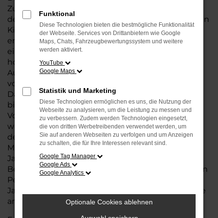
Zuverlässigkeit eines Neuwagens, jedoch zu
Funktional
deutlich günstigeren Konditionen. Mit nur wenigen
Diese Technologien bieten die bestmögliche Funktionalität
Kilometern auf dem Tacho und in einem
der Webseite. Services von Drittanbietern wie Google
erstklassigen Zustand sind Škoda Jahreswagen
Maps, Chats, Fahrzeugbewertungssystem und weitere
werden aktiviert.
eine ausgezeichnete Wahl für Käufer, die von der
hohen Wertigkeit und den modernen
YouTube
Google Maps
Ausstattungen profitieren möchten, ohne den
vollen Neuwagenpreis zu zahlen.
Statistik und Marketing
Dank der sorgfältigen Wartung und Inspektion
Diese Technologien ermöglichen es uns, die Nutzung der
bieten diese Fahrzeuge nahezu die gleichen
Webseite zu analysieren, um die Leistung zu messen und
Vorteile wie ein Neuwagen, jedoch zu einem
zu verbessern. Zudem werden Technologien eingesetzt,
wesentlich besseren Preis-Leistungs-Verhältnis. In
die von dritten Werbetreibenden verwendet werden, um
Sie auf anderen Webseiten zu verfolgen und um Anzeigen
der Nähe von Nordenham haben Sie die
zu schalten, die für Ihre Interessen relevant sind.
Möglichkeit, aus einer breiten Auswahl an Škoda
Google Tag Manager
Jahreswagen zu wählen, die perfekt auf Ihre
Google Ads
Bedürfnisse abgestimmt sind. Ob für den täglichen
Google Analytics
Pendelverkehr oder für längere Fahrten, ein
Jahreswagen von Škoda erfüllt höchste Ansprüche
an Komfort, Sicherheit und Technik.
Optionale Cookies ablehnen