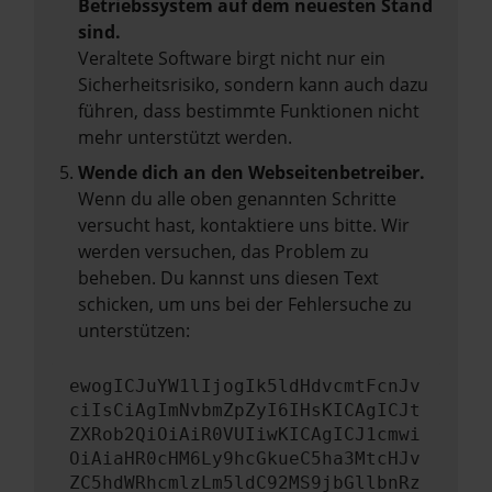
Betriebssystem auf dem neuesten Stand
sind.
Veraltete Software birgt nicht nur ein
Sicherheitsrisiko, sondern kann auch dazu
führen, dass bestimmte Funktionen nicht
mehr unterstützt werden.
Wende dich an den Webseitenbetreiber.
Wenn du alle oben genannten Schritte
versucht hast, kontaktiere uns bitte. Wir
werden versuchen, das Problem zu
beheben. Du kannst uns diesen Text
schicken, um uns bei der Fehlersuche zu
unterstützen:
ewogICJuYW1lIjogIk5ldHdvcmtFcnJv
ciIsCiAgImNvbmZpZyI6IHsKICAgICJt
ZXRob2QiOiAiR0VUIiwKICAgICJ1cmwi
OiAiaHR0cHM6Ly9hcGkueC5ha3MtcHJv
ZC5hdWRhcmlzLm5ldC92MS9jbGllbnRz