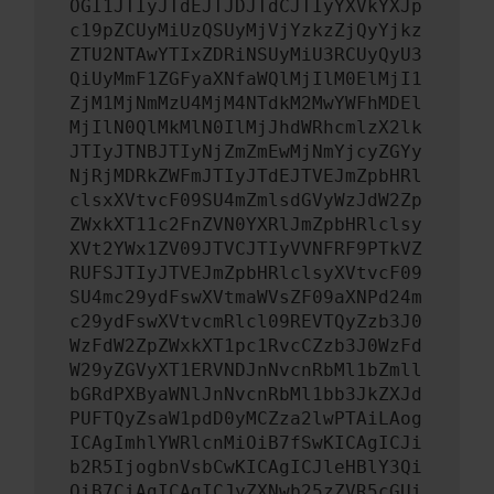
OGI1JTIyJTdEJTJDJTdCJTIyYXVkYXJp
c19pZCUyMiUzQSUyMjVjYzkzZjQyYjkz
ZTU2NTAwYTIxZDRiNSUyMiU3RCUyQyU3
QiUyMmF1ZGFyaXNfaWQlMjIlM0ElMjI1
ZjM1MjNmMzU4MjM4NTdkM2MwYWFhMDEl
MjIlN0QlMkMlN0IlMjJhdWRhcmlzX2lk
JTIyJTNBJTIyNjZmZmEwMjNmYjcyZGYy
NjRjMDRkZWFmJTIyJTdEJTVEJmZpbHRl
clsxXVtvcF09SU4mZmlsdGVyWzJdW2Zp
ZWxkXT11c2FnZVN0YXRlJmZpbHRlclsy
XVt2YWx1ZV09JTVCJTIyVVNFRF9PTkVZ
RUFSJTIyJTVEJmZpbHRlclsyXVtvcF09
SU4mc29ydFswXVtmaWVsZF09aXNPd24m
c29ydFswXVtvcmRlcl09REVTQyZzb3J0
WzFdW2ZpZWxkXT1pc1RvcCZzb3J0WzFd
W29yZGVyXT1ERVNDJnNvcnRbMl1bZmll
bGRdPXByaWNlJnNvcnRbMl1bb3JkZXJd
PUFTQyZsaW1pdD0yMCZza2lwPTAiLAog
ICAgImhlYWRlcnMiOiB7fSwKICAgICJi
b2R5IjogbnVsbCwKICAgICJleHBlY3Qi
OiB7CiAgICAgICJyZXNwb25zZVR5cGUi