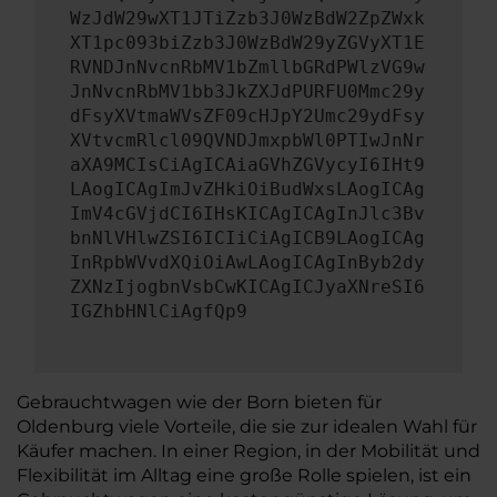
WzJdW29wXT1JTiZzb3J0WzBdW2ZpZWxk
XT1pc093biZzb3J0WzBdW29yZGVyXT1E
RVNDJnNvcnRbMV1bZmllbGRdPWlzVG9w
JnNvcnRbMV1bb3JkZXJdPURFU0Mmc29y
dFsyXVtmaWVsZF09cHJpY2Umc29ydFsy
XVtvcmRlcl09QVNDJmxpbWl0PTIwJnNr
aXA9MCIsCiAgICAiaGVhZGVycyI6IHt9
LAogICAgImJvZHkiOiBudWxsLAogICAg
ImV4cGVjdCI6IHsKICAgICAgInJlc3Bv
bnNlVHlwZSI6ICIiCiAgICB9LAogICAg
InRpbWVvdXQiOiAwLAogICAgInByb2dy
ZXNzIjogbnVsbCwKICAgICJyaXNreSI6
IGZhbHNlCiAgfQp9
Gebrauchtwagen wie der Born bieten für
Oldenburg viele Vorteile, die sie zur idealen Wahl für
Käufer machen. In einer Region, in der Mobilität und
Flexibilität im Alltag eine große Rolle spielen, ist ein