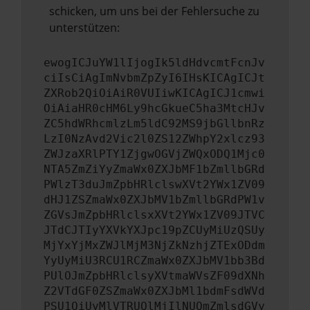
schicken, um uns bei der Fehlersuche zu
unterstützen:
ewogICJuYW1lIjogIk5ldHdvcmtFcnJv
ciIsCiAgImNvbmZpZyI6IHsKICAgICJt
ZXRob2QiOiAiR0VUIiwKICAgICJ1cmwi
OiAiaHR0cHM6Ly9hcGkueC5ha3MtcHJv
ZC5hdWRhcmlzLm5ldC92MS9jbGllbnRz
LzI0NzAvd2Vic2l0ZS12ZWhpY2xlcz93
ZWJzaXRlPTY1ZjgwOGVjZWQxODQ1Mjc0
NTA5ZmZiYyZmaWx0ZXJbMF1bZmllbGRd
PWlzT3duJmZpbHRlclswXVt2YWx1ZV09
dHJ1ZSZmaWx0ZXJbMV1bZmllbGRdPW1v
ZGVsJmZpbHRlclsxXVt2YWx1ZV09JTVC
JTdCJTIyYXVkYXJpc19pZCUyMiUzQSUy
MjYxYjMxZWJlMjM3NjZkNzhjZTExODdm
YyUyMiU3RCU1RCZmaWx0ZXJbMV1bb3Bd
PUlOJmZpbHRlclsyXVtmaWVsZF09dXNh
Z2VTdGF0ZSZmaWx0ZXJbMl1bdmFsdWVd
PSU1QiUyMlVTRUQlMjIlNUQmZmlsdGVy