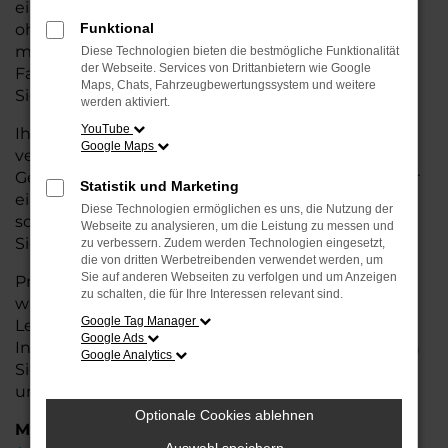
eine kostengünstige Alternative zum Neuwagen,
ohne auf Komfort und Qualität verzichten zu
Funktional
müssen. Ob im Stadtverkehr oder für längere
Diese Technologien bieten die bestmögliche Funktionalität
der Webseite. Services von Drittanbietern wie Google
Fahrten, der Born überzeugt durch Fahrkomfort,
Maps, Chats, Fahrzeugbewertungssystem und weitere
Sicherheit und Wirtschaftlichkeit.
werden aktiviert.
YouTube
Ihr CUPRA Autohaus in Oldenburg ist Ihr
Google Maps
vertrauenswürdiger Partner, wenn es um
Gebrauchtwagen geht. Wir bieten Ihnen nicht nur
Statistik und Marketing
eine große Auswahl an geprüften Fahrzeugen,
Diese Technologien ermöglichen es uns, die Nutzung der
sondern auch eine fachkundige Beratung, damit
Webseite zu analysieren, um die Leistung zu messen und
Sie das für Sie passende Modell finden.
zu verbessern. Zudem werden Technologien eingesetzt,
die von dritten Werbetreibenden verwendet werden, um
Sie auf anderen Webseiten zu verfolgen und um Anzeigen
Profitieren Sie von unseren zusätzlichen
Services
zu schalten, die für Ihre Interessen relevant sind.
wie attraktiven Finanzierungsmöglichkeiten,
Google Tag Manager
Leasingangeboten und der bequemen
Google Ads
Inzahlungnahme Ihres alten Fahrzeugs. Besuchen
Google Analytics
Sie uns und überzeugen Sie sich von der Qualität
und dem Service, den wir Ihnen bieten!
Optionale Cookies ablehnen
Marken