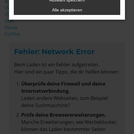
Auswahl speichern
Audi
VW
Alle akzeptieren
Porsche
Seat
Škoda
CUPRA
Fehler: Network Error
Beim Laden ist ein Fehler aufgetreten.
Hier sind ein paar Tipps, die dir helfen können:
Überprüfe deine Firewall und deine
Internetverbindung.
Laden andere Webseiten, zum Beispiel
deine Suchmaschine?
Prüfe deine Browsererweiterungen.
Manche Erweiterungen, wie Werbeblocker,
können das Laden bestimmter Seiten