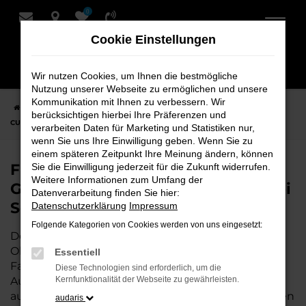
0
Zum
Hauptinhalt
Cookie Einstellungen
springen
Wir nutzen Cookies, um Ihnen die bestmögliche
Nutzung unserer Webseite zu ermöglichen und unsere
Kommunikation mit Ihnen zu verbessern. Wir
Startseite
Oldenburg
CUPRA
CUPRA Born
Finden Sie Ihren
berücksichtigen hierbei Ihre Präferenzen und
CUPRA Born Gebrauchtwagen für Oldenburg bei Schmidt + Koch
verarbeiten Daten für Marketing und Statistiken nur,
wenn Sie uns Ihre Einwilligung geben. Wenn Sie zu
einem späteren Zeitpunkt Ihre Meinung ändern, können
Finden Sie Ihren CUPRA Born
Sie die Einwilligung jederzeit für die Zukunft widerrufen.
Weitere Informationen zum Umfang der
Gebrauchtwagen für Oldenburg bei
Datenverarbeitung finden Sie hier:
Schmidt + Koch
Datenschutzerklärung
Impressum
Folgende Kategorien von Cookies werden von uns eingesetzt:
Der CUPRA Born ist die perfekte Wahl für alle in
Oldenburg, die ein zuverlässiges und modernes
Essentiell
Fahrzeug suchen.
Mit seiner erstklassigen
Diese Technologien sind erforderlich, um die
Ausstattung, der niedrigen Laufleistung und der
Kernfunktionalität der Webseite zu gewährleisten.
ausgezeichneten Pflege ist dieser Gebrauchtwagen
audaris